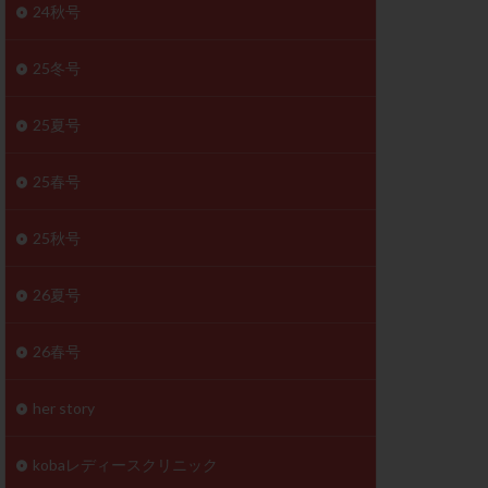
体
24秋号
成分
排卵
25冬号
検査薬
25夏号
早期卵巣不全
未熟卵
25春号
正常形態率
温活
漢方
25秋号
理不順
生理周期
26夏号
性ホルモン
着床不全
26春号
タイミング
筋腫
粘膜下筋腫
her story
精神安定剤
kobaレディースクリニック
下血腫