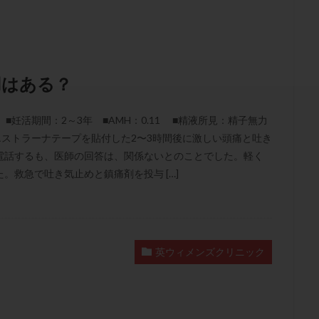
結卵移送
凍結精子
凍結胚
凍結胚盤胞
凍結胚移植
凍結
出産後
出血性黄体
分割胚
分割胚凍結
初期胚
初期胚凍
期
刺激方法
刺激法
前核期凍結
副作用
化学流産
輸送
卵子
卵子の老化
卵子の質
卵子凍結
卵子提供
用はある？
卵巣刺激
卵巣嚢腫
卵巣多孔
卵巣年齢
卵巣機能
卵
卵巣過剰刺激症候群
卵管
卵管切除
卵管卵巣膿瘍
卵管水腫
妊活期間：2～3年 ■AMH：0.11 ■精液所見：精子無力
卵管通水
卵管造影
卵管造影検査
卵管閉塞
卵胞
卵質
めエストラーナテープを貼付した2〜3時間後に激しい頭痛と吐き
産
反復着床不全
受精
受精卵
受精卵凍結
受精率
電話するも、医師の回答は、関係ないとのことでした。軽く
。救急で吐き気止めと鎮痛剤を投与 […]
基礎体温
基礎体温表
変形卵
変性卵
多嚢胞性卵巣症候
夫婦生活
奇形率
妊娠
妊娠リスク
妊娠初期
妊娠判定
継続
妊娠継続率
妊活
妊活クイズ
妊活デビュー
妊活再
フローラ
子宮内細菌叢検査
子宮内膜
子宮内膜ポリープ
子宮
英ウィメンズクリニック
子宮内膜異型増殖症
子宮内膜症
子宮内膜症性嚢胞
子宮卵管造影検
子宮奇形
子宮後屈
子宮筋腫
子宮筋腫，妊活クイズ
子宮腺筋
折
帝王切開
帝王切開瘢痕症候群
後屈子宮
性交渉
性交