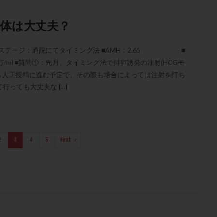
体は大丈夫？
ステージ：通院にてタイミング法 ■AMH：2.65 ■
00万/ml ■質問①：先月、タイミング法で排卵誘発の注射(HCGモ
ら人工授精に進む予定で、その際も場合によっては注射を打ち
っても大丈夫な […]
2
3
4
5
Next