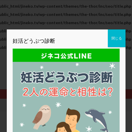
blic_html/jineko.tv/wp-content/themes/the-thor/inc/seo/title.php
2人目妊活
2個戻し
2個移植
30代
3個移植
40代
blic_html/jineko.tv/wp-content/themes/the-thor/inc/seo/title.php
BMI
CD138
DC胚
DFI
DHEA
E2
EMMA
blic_html/jineko.tv/wp-content/themes/the-thor/inc/seo/title.php
査
ERPeak
FSH
FST
FTカテーテル
hCG
IMSI
blic_html/jineko.tv/wp-content/themes/the-thor/inc/seo/title.php
MD-TESE
MRワクチン
MTHFR
NIPT
NK活性
NK細胞
閉じる
blic_html/jineko.tv/wp-content/themes/the-thor/inc/seo/title.php
妊活どうぶつ診断
PCOS，妊活クイズ
PCPS
PFC-FD療法
PGT-A
PICSI
blic_html/jineko.tv/wp-content/themes/the-thor/inc/seo/title.php
法
SEET法
SLE
TESE
Th検査
TORIO検査
TRIO検
グ
アスピリン
アンタゴニスト法
アンチエイジング
インスリ
ウトロゲスタン
エコー
エストラーナテープ
エストロゲン
ウフマン療法
カウンセリング
ガニレスト
カバサール
カフェ
ファ
カンジタ
クラミジア
クリニック選び
グレード
ク
ゴナールエフ
コロナウイルス
コロナワクチン
サウナ
サプ
シート法
シェーングレン症候群
ショート法
シリンジ法
ス
ステップダウン
ストレス
スプリット
セカンドオピニオン
タイミング法
タイムラプス
ダイレクト分割
タクロリムス
チ