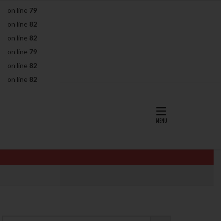
on line
79
AID
ALICE
on line
82
EndomeTRIO検査
on line
82
L-カルニチン
on line
79
OHSS
P4
on line
82
PMS
PPOS法
on line
82
査
ZyMot
ン抵抗性
オビドレル
イン
ロミッド
リ
クラッチ
セックスレス
ョコレート嚢胞