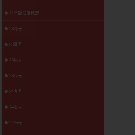
胚移植移植
結
初期胚移植
21年版妊活検定
医療保険
卵の数
23冬号
卵巣
巣機能不全
23夏号
卵管狭窄
原因不明
23秋号
受精障害
喫煙
群
多核受精
23秋号
妊娠検査薬
24冬号
開
婦人科疾患
内膜受容能検査
24夏号
査
子宮収縮
症
子宮鏡検査
24春号
障害
性感染症