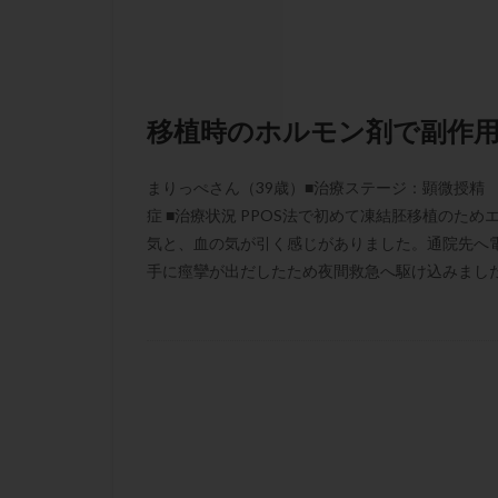
凍結卵子
凍
出産リスク
初診
刺激周
卵の質
卵の
移植時のホルモン剤で副作
卵巣の吊り上げ
卵巣機能低下
まりっぺさん（39歳）■治療ステージ：顕微授精 ■
卵管留血症
症 ■治療状況 PPOS法で初めて凍結胚移植のた
双子
反復流
気と、血の気が引く感じがありました。通院先へ
手に痙攣が出だしたため夜間救急へ駆け込みました
培養
培養士
多精子授精
妊娠率
妊娠
子宮
子宮内
子宮内膜炎
子宮外妊娠
射精障害
屈