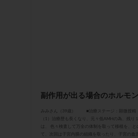
性行為
慢性
抗セントロメア抗
排卵予定日
排卵検査薬
採卵後の過ごし方
早発卵巣不全
染色体検査
正常胚
正常
無排卵
無月
生理痛
産み
副作用が出る場合のホルモ
男性不妊
病
着床前診断
みみさん（39歳） ■治療ステージ：顕微授
移植周期
移
（1）治療歴も長くなり、元々低AMHの為、残り
精子
精子の
は、 色々検査して万全の体制を取って移植を、
精索静脈瘤
て、次回は子宮内膜の組織を取ったり、子宮の血流量