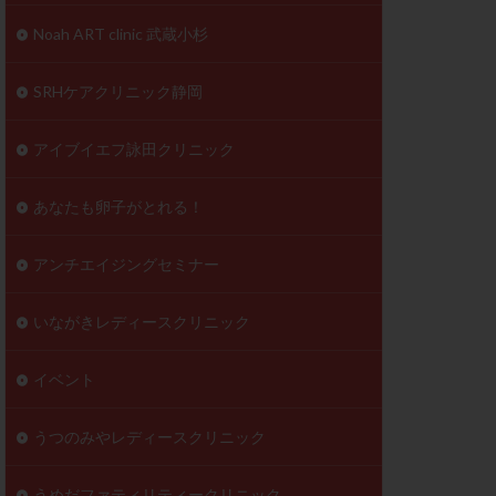
到達率
Noah ART clinic 武蔵小杉
自己注射
好胚盤胞
葉酸
SRHケアクリニック静岡
透明帯除去培養
伝子異常
アイブイエフ詠田クリニック
顕微
顕微授精
あなたも卵子がとれる！
ラクチン血症
胞
アンチエイジングセミナー
いながきレディースクリニック
イベント
うつのみやレディースクリニック
うめだファティリティークリニック