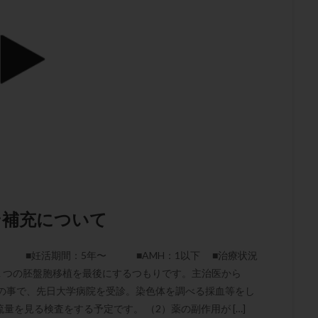
子宮内膜炎
成熟卵
抗TPO抗体
抗うつ剤
抗カルジオリピン抗
体
抗リン脂質抗体
抗核抗体
抗生剤
抗精子抗体
抗酸化
排卵出血
排卵刺激
排卵周期
排卵周期法
排卵日
排卵日
排卵痛
排卵誘発
排卵誘発剤
排卵誘発法
排卵障害
採卵
採卵数
採精
断乳
新鮮卵子
新鮮精子
新鮮胚移植
更年期
月経不順
月経周期
月経困難
月経痛
未成熟卵
染色体異常
栄養素
桑実胚移植
検査
橋本病
機能性不妊
胚率
死産
治療のやめ時
治療計画
流産
流産対策
経
無痛分娩
無精子症
無頭蓋症
生活習慣
生理
生
分け 妊活クイズ
甲状腺
甲状腺ホルモン
甲状腺機能不全
男
ン補充について
院選び
痛み
瘢痕症候群
着床
着床の検査
着床の窓
着床率
着床痛
着床障害
睡眠薬
禁欲
移植
移植の
精 ■妊活期間：5年〜 ■AMH：1以下 ■治療状況
植後
移植後の過ごし方
移植時期
稽留流産
空胞
筋膜下
１つの胚盤胞移植を最後にするつもりです。主治医から
質
精子凍結
精子提供
精子減少症
精子無力症
精液検査
との事で、先日大学病院を受診。染色体を調べる採血等をし
糖質
経血量
経過措置
絨毛染色体検査
絨毛組織
絨毛膜
を見る検査をする予定です。 （2）薬の副作用が […]