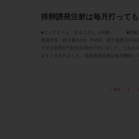
排卵誘発注射は毎月打っても
■ニックネーム：まるこさん（42歳） ■治療
精液所見：精子量3.0ml PH8.0 精子濃度10,5
チダ注射用5千単位)を初めて行いました。これか
ますと言われました。排卵誘発注射は毎月継続して行
Prev
1