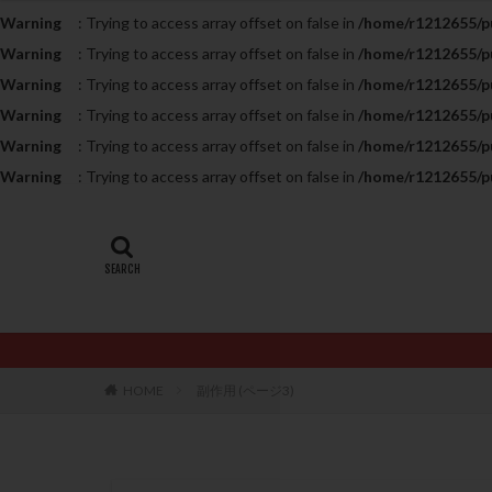
Warning
: Trying to access array offset on false in
/home/r1212655/pu
20代
22冬
Warning
: Trying to access array offset on false in
/home/r1212655/pu
AMH
ART
Warning
: Trying to access array offset on false in
/home/r1212655/pu
ERA
ERA検
Warning
: Trying to access array offset on false in
/home/r1212655/pu
LH
LUF
Warning
: Trying to access array offset on false in
/home/r1212655/pu
PCO
PCOS
Warning
: Trying to access array offset on false in
/home/r1212655/pu
PQQ
PRP療
アシストハッチン
イントラリピッド
おりもの
カ
カルシウムイオノ
クロミフェン
HOME
副作用 (ページ3)
サプリメント
ステップアップ
ダイエット