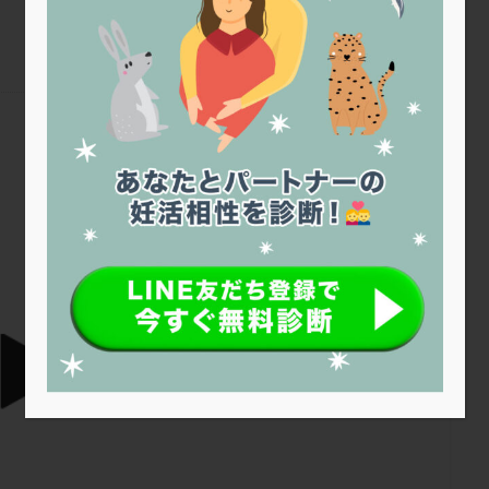
トリオ検査
トリソミー
ネフローゼ症候群
ビタミンC
ビタミ
ビブラマイシン
ピル
フーナーテスト
フェマーラ
フォ
ブライダルチェック
フラグメント
プラセンタ
プラノバール
プレコンセプション
プレドニン
プレマリン
プログラフ
プロ
プロバイオティクス
プロラクチン
ホルモン値
ホルモン投与
ホルモン補充法
ホルモン補充療法
マイクロポリープ
マルチ
佐久平エンゼルクリニック
メンタル
モザイク杯
モザイク胚
ラクトバチルス
ラクト
リュープリン
リュープロレリン注射
ルトラール
レコベル
バートソン
ロング法
一般不妊治療
下垂体不全
不妊
不
し方
不妊症
不妊鍼灸
不整脈
不正出血
不眠
不育
両卵管閉塞
中絶
中隔子宮
主治医変更
乏精子症
乳
二人目妊活
二段階胚移植
亜急性甲状腺炎
亜鉛
人工授精
低体重
低刺激
低年齢
低温期
体づくり
体外受精
重管理
体験談
保険診療
保険適用
偽嚢胞
偽閉経療法
低下症
先進医療
免疫異常
内膜スクラッチ
再発率
再開