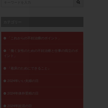
ンD
リスチム
プラバノール
カテゴリー
ゲステロン
ホルモン注射
ビタミン
「これからの不妊治療のポイント」
フェリン
「働く女性のための不妊治療と仕事の両立のポ
レトロゾール
イント」
妊検査
不妊治療
症
不育症検査
『着床のためにできること』
がん
乳酸菌
低AMH
2024年いい夫婦の日
体質改善
2024年体外受精の日
凍結卵
2024年妊活の日