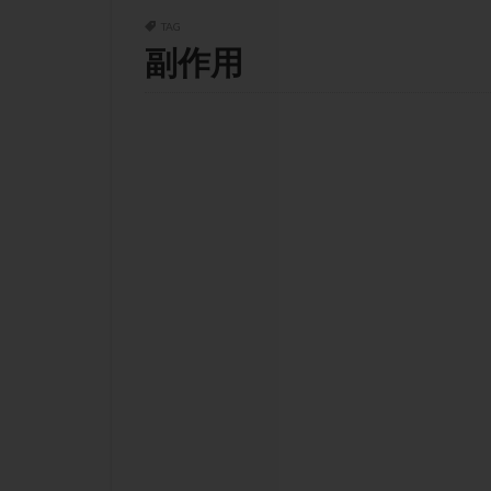
チラーヂン
TAG
ピックアップ障害
副作用
ブセレリン点鼻薬
ふりかけ法
プロテイン
ホルモン補充周期
ミトコンドリア
ラパロドリリング
レルミナ
ロ
不妊治療後の過ご
両側卵管切除術
二人目不妊
低グレード胚
体重増加
体
先天性甲状腺機能