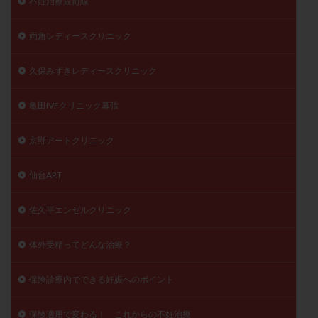
不妊治療最前線
両角レディースクリニック
久保みずきレディースクリニック
亀田IVFクリニック幕張
京野アートクリニック
仙台ART
佐久平エンゼルクリニック
体外受精ってどんな治療？
保険診療内でできる妊娠へのポイント
保険適用で変わる！ これからの不妊治療