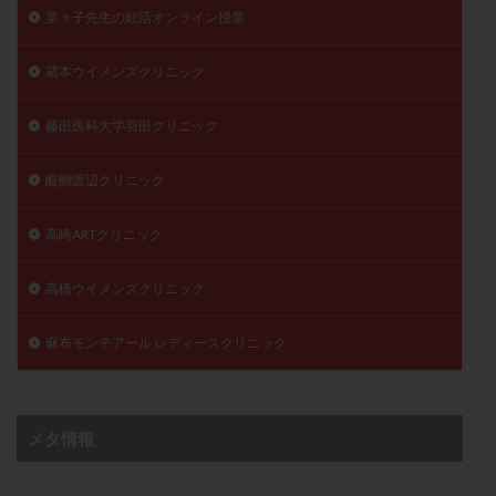
菜々子先生の妊活オンライン授業
蔵本ウイメンズクリニック
藤田医科大学羽田クリニック
醍醐渡辺クリニック
高崎ARTクリニック
高橋ウイメンズクリニック
麻布モンテアール レディースクリニック
メタ情報