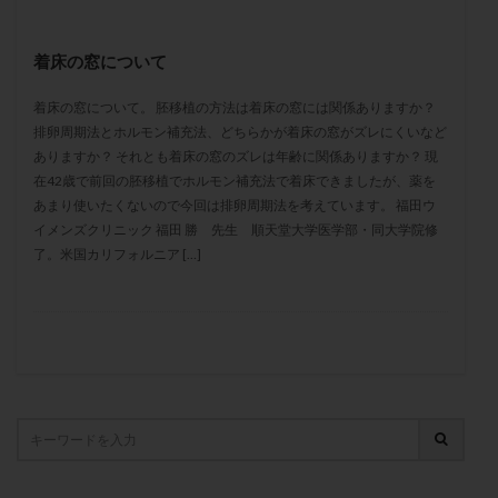
保険適用
偽嚢胞
偽閉経療法
先天性甲状腺機能低下症
先進医療
免疫異常
着床の窓について
内膜スクラッチ
再発率
再開
凍結卵
着床の窓について。 胚移植の方法は着床の窓には関係ありますか？
凍結卵子
凍結卵移送
凍結精子
凍結胚
排卵周期法とホルモン補充法、どちらかが着床の窓がズレにくいなど
凍結胚盤胞
凍結胚移植
凍結胚移植移植
ありますか？ それとも着床の窓のズレは年齢に関係ありますか？ 現
在42歳で前回の胚移植でホルモン補充法で着床できましたが、薬を
出産リスク
出産後
出血性黄体
分割胚
あまり使いたくないので今回は排卵周期法を考えています。 福田ウ
分割胚凍結
初期胚
初期胚凍結
初期胚移植
イメンズクリニック 福田 勝 先生 順天堂大学医学部・同大学院修
初診
刺激周期
刺激方法
刺激法
了。米国カリフォルニア […]
前核期凍結
副作用
化学流産
医療保険
卵の数
卵の質
卵の輸送
卵子
卵子の老化
卵子の質
卵子凍結
卵子提供
卵巣
卵巣の吊り上げ
卵巣刺激
卵巣嚢腫
卵巣多孔
卵巣年齢
卵巣機能
卵巣機能不全
卵巣機能低下
卵巣過剰刺激症候群
卵管
卵管切除
卵管卵巣膿瘍
卵管水腫
卵管狭窄