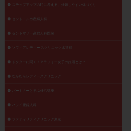
ステップアップの時に考える、妊娠しやすい体づくり
陽性反応
顕微
顕微授精
風疹
食事
食生活
養子縁組
骨盤腹膜炎
高AMH
セント・ルカ産婦人科
高FSH
高プロラクチン血症
高刺激
高年齢
セントマザー産婦人科医院
高温期
高齢
高齢出産
黄体ホルモン
黄体化未破裂卵胞
黄体未破裂化卵胞
黄体機能不全
ソフィアレディー スクリニック水道町
黄体補充
ドクターに聞く！アラフォー女子の妊活とは？
検索
なかむらレディースクリニック
パートナーと学ぶ妊活講座
ハシイ産婦人科
ファティリティクリニック東京