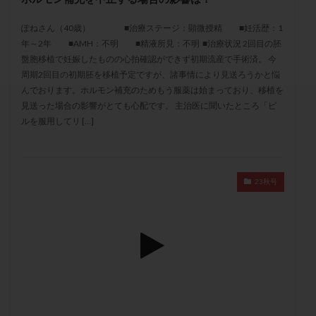
セカンドオピニオン
セックスレス
ダイエット
ぽねさん（40歳） ■治療ステージ：顕微授精 ■妊活歴：1
タイミング法
タイムラプス
ダイレクト分割
年～2年 ■AMH：不明 ■精液所見：不明 ■治療状況 2回⽬の胚
タクロリムス
チョコレート嚢胞
チラーヂン
盤胞移植で妊娠したものの⼼拍確認ができず初期流産で⼿術済。 今
トリオ検査
トリソミー
ネフローゼ症候群
周期2回⽬の初期胚を移植予定ですが、諸事情により⾒送ろうかと悩
んでおります。ホルモン補充のためもう服薬は始まっており、移植を
ビタミンC
ビタミンD
ピックアップ障害
⾒送った場合の影響がとても⼼配です。 主治医に聞いたところ「ピ
ビブラマイシン
ピル
フーナーテスト
ルを服⽤してリ […]
フェマーラ
フォリスチム
ブセレリン点鼻薬
ブライダルチェック
フラグメント
プラセンタ
プラノバール
プラバノール
ふりかけ法
23秋号
プレコンセプション
プレドニン
プレマリン
プログラフ
プロゲステロン
プロテイン
プロバイオティクス
プロラクチン
ホルモン値
ホルモン投与
ホルモン注射
ホルモン補充周期
ホルモン補充法
ホルモン補充療法
マイクロポリープ
マルチビタミン
ミトコンドリア