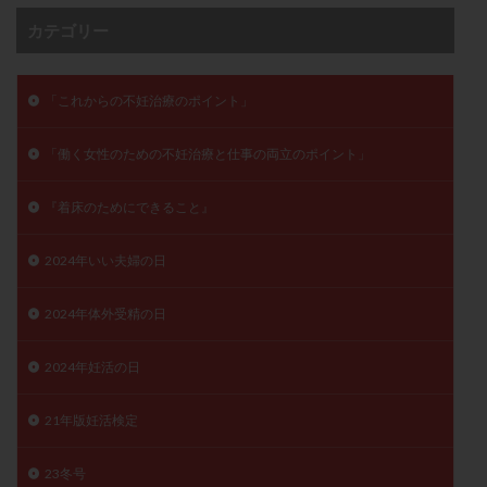
卵管留血症
卵管通水
卵管造影
卵管造影検査
カテゴリー
卵管閉塞
卵胞
卵質
原因不明
双子
反復流産
反復着床不全
受精
受精卵
「これからの不妊治療のポイント」
受精卵凍結
受精率
受精障害
喫煙
培養
培養士
基礎体温
基礎体温表
変形卵
「働く女性のための不妊治療と仕事の両立のポイント」
変性卵
多嚢胞性卵巣症候群
多核受精
『着床のためにできること』
多精子授精
夫婦生活
奇形率
妊娠
妊娠リスク
妊娠初期
妊娠判定
妊娠検査薬
2024年いい夫婦の日
妊娠率
妊娠継続
妊娠継続率
妊活
妊活クイズ
妊活デビュー
妊活再開
2024年体外受精の日
婦人科疾患
子宮
子宮内フローラ
2024年妊活の日
子宮内細菌叢検査
子宮内膜
子宮内膜ポリープ
子宮内膜受容能検査
子宮内膜炎
21年版妊活検定
子宮内膜異型増殖症
子宮内膜症
子宮内膜症性嚢胞
23冬号
子宮卵管造影検査
子宮収縮
子宮外妊娠