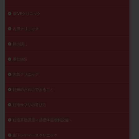
俵IVFクリニック
内田クリニック
卵の話し
厚仁病院
大島クリニック
妊娠のためにできること
妊活サプリの選び方
妊活基礎講座＜基礎体温表解説編＞
山下レディースクリニック