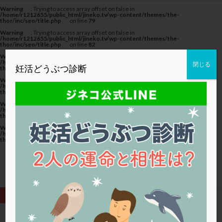
カテゴリー
Warning
: Trying to access array offset on false in
/home/r1212655/public_html/jineko.tv/wp-content/themes/the-
thor/inc/seo/title.php
on line
79
Warning
: Trying to access array offset on false in
/home/r1212655/public_html/jineko.tv/wp-content/themes/the-
thor/inc/seo/title.php
on line
82
Warning
: Trying to access array offset on false in
タグ
/home/r1212655/public_html/jineko.tv/wp-content/themes/the-
閉じる
妊活どうぶつ診断
thor/inc/seo/title.php
on line
82
20代
22冬
2人目妊活
2個戻し
2個移植
Warning
: Trying to access array offset on false in
/home/r1212655/public_html/jineko.tv/wp-content/themes/the-
thor/inc/seo/title.php
on line
79
30代
3個移植
40代
AID
ALICE
Warning
: Trying to access array offset on false in
AMH
ART
BMI
CD138
DC胚
DFI
/home/r1212655/public_html/jineko.tv/wp-content/themes/the-
thor/inc/seo/title.php
on line
82
DHEA
E2
EMMA
EndomeTRIO検査
Warning
: Trying to access array offset on false in
/home/r1212655/public_html/jineko.tv/wp-content/themes/the-
ERA
ERA検査
ERPeak
FSH
FST
thor/inc/seo/title.php
on line
82
FTカテーテル
hCG
IMSI
L-カルニチン
LH
LUF
MD-TESE
MRワクチン
MTHFR
NIPT
NK活性
NK細胞
OHSS
P4
PCO
PCOS
PCOS，妊活クイズ
PCPS
PFC-FD療法
PGT-A
PICSI
PMS
PPOS法
HOME
ホルモン補充法