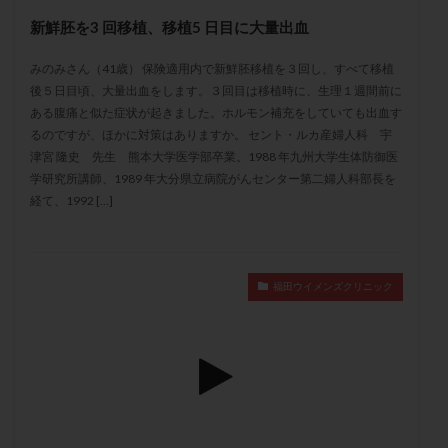
メンタル
モザイク杯
モザイク胚
新鮮胚を3 回移植、移植5 日目に大量出血
ラクトバチルス
ラクトフェリン
ラパロドリリング
みのみさん（41歳） 保険適用内で新鮮胚移植を３回し、すべて移植
リュープリン
リュープロレリン注射
ルトラール
後５日目頃、大量出血をします。３回目は移植時に、生理１週間前に
レコベル
レトロゾール
レルミナ
ある腹痛と似た症状が起きました。ホルモン補充をしていても出血す
ロバートソン
ロング法
一般不妊治療
るのですが、ほかに対策はありますか。 セント・ルカ産婦人科 宇
津宮 隆史 先生 熊本大学医学部卒業。1988 年九州大学生体防御医
下垂体不全
不妊
不妊検査
不妊治療
学研究所講師、1989 年大分県立病院がんセンター第二婦人科部長を
不妊治療後の過ごし方
不妊症
不妊鍼灸
経て、1992 […]
不整脈
不正出血
不眠
不育症
不育症検査
両側卵管切除術
両卵管閉塞
中絶
中隔子宮
主治医変更
乏精子症
乳がん
福田ウイメンズクリニック
乳酸菌
二人目不妊
二人目妊活
二段階胚移植
亜急性甲状腺炎
亜鉛
人工授精
低AMH
低グレード胚
低体重
低刺激
低年齢
低温期
体づくり
体外受精
体質改善
体重増加
体重管理
体験談
保険診療