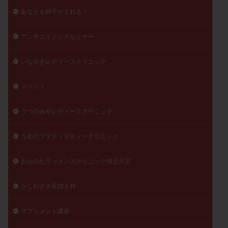
精子
精子の質
精子凍結
精子提供
あなたも卵子がとれる！
精子減少症
精子無力症
精液検査
精神安定剤
アンチエイジングセミナー
精索静脈瘤
糖質
経血量
経過措置
絨毛染色体検査
絨毛組織
絨毛膜下血腫
いながきレディースクリニック
肝機能障害
肥満
胎嚢
胎盤ポリープ
胚
イベント
胚培養
胚盤胞
胚盤胞到達率
胚盤胞移植
胚移植
腹腔鏡手術
腹腔鏡検査
膣内射精障害
うつのみやレディースクリニック
膿精液症
自己注射
自然周期
自然妊娠
自然排卵周期
自然移植周期
自費診療
良好胚
うめだファティリティークリニック
良好胚盤胞
葉酸
融解方法
血流改善
おおのたウィメンズクリニック埼玉大宮
視床下部
貧血
貯卵
費用
転座
転院
透明帯除去培養
通院
通院回数
かしわざき産婦人科
通院頻度
連続採卵
運動
過分割胚
過食嘔吐
遺伝子異常
遺残卵胞
遺残胎盤
サプリメント講座
里親
閉塞性無精子症
閉経
陰性