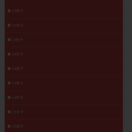
子宮奇形
子宮後屈
子宮筋腫
23夏号
子宮筋腫，妊活クイズ
子宮腺筋症
子宮鏡検査
射精障害
屈折
帝王切開
帝王切開瘢痕症候群
23秋号
後屈子宮
性交渉
性交障害
性感染症
23秋号
性行為
慢性子宮内膜炎
成熟卵
抗TPO抗体
抗うつ剤
抗カルジオリピン抗体
24冬号
抗セントロメア抗体
抗リン脂質抗体
抗核抗体
抗生剤
抗精子抗体
抗酸化成分
排卵
24夏号
排卵予定日
排卵出血
排卵刺激
排卵周期
24春号
排卵周期法
排卵日
排卵日検査薬
排卵検査薬
排卵痛
排卵誘発
排卵誘発剤
排卵誘発法
24秋号
排卵障害
採卵
採卵後の過ごし方
採卵数
採精
断乳
新鮮卵子
新鮮精子
25冬号
新鮮胚移植
早期卵巣不全
早発卵巣不全
25夏号
更年期
月経不順
月経周期
月経困難