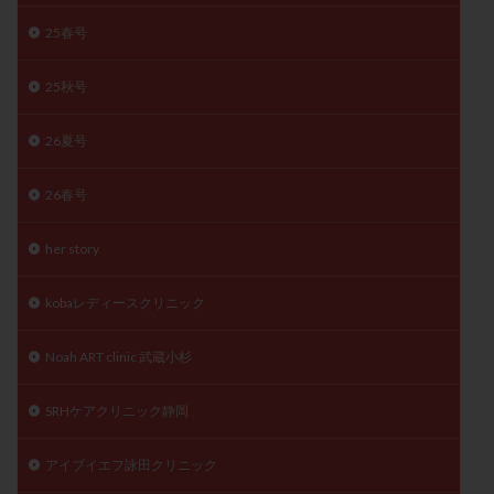
月経痛
未成熟卵
未熟卵
染色体検査
25春号
染色体異常
栄養素
桑実胚移植
検査
25秋号
橋本病
機能性不妊
正常形態率
正常胚
正常胚率
死産
治療のやめ時
治療計画
26夏号
流産
流産対策
温活
漢方
無排卵
無月経
無痛分娩
無精子症
無頭蓋症
26春号
生活習慣
生理
生理不順
生理周期
her story
生理痛
産み分け 妊活クイズ
甲状腺
甲状腺ホルモン
甲状腺機能不全
男性ホルモン
kobaレディースクリニック
男性不妊
病院選び
痛み
瘢痕症候群
着床
着床の検査
着床の窓
着床不全
Noah ART clinic 武蔵小杉
着床前診断
着床率
着床痛
着床障害
SRHケアクリニック静岡
睡眠薬
禁欲
移植
移植のタイミング
移植周期
移植後
移植後の過ごし方
移植時期
アイブイエフ詠田クリニック
稽留流産
空胞
筋膜下筋腫
粘膜下筋腫