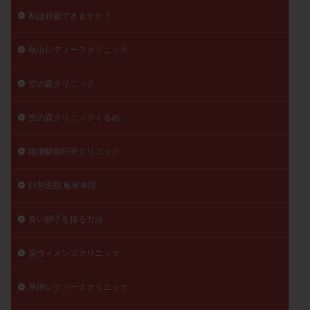
私は妊娠できますか？
秋山レディースクリニック
空の森クリニック
空の森クリニックくるめ
綾瀬駅前臼井クリニック
臼井医院 亀有本院
良い卵子を採る方法
英ウィメンズクリニック
草津レディースクリニック