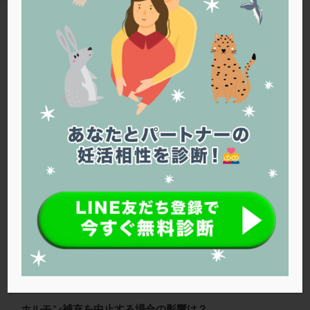
PQQ
PRP療法
SEET法
SLE
TESE
Th検査
TORIO検査
TRIO検査
ZyMot
TAG
アシストハッチング
アスピリン
アンタゴニスト法
ホルモン補充法
アンチエイジング
インスリン抵抗性
イントラリピッド
ウトロゲスタン
エコー
Warning
: Trying to access array offset on false in
/home/r1212655/public_html/jineko.tv/wp-content/themes/the-
エストラーナテープ
エストロゲン
オビドレル
thor/tag.php
on line
43
おりもの
カウフマン療法
カウンセリング
ガニレスト
カバサール
カフェイン
レディースクリニック北浜
カルシウムイオノファ
カンジタ
クラミジア
クリニック選び
グレード
クロミッド
クロミフェン
ゴナールエフ
コロナウイルス
コロナワクチン
サウナ
サプリ
サプリメント
シート法
シェーングレン症候群
ショート法
シリンジ法
スクラッチ
ステップアップ
ステップダウン
ストレス
スプリット
ホルモン補充を中止する場合の影響は？