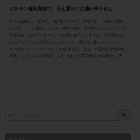
メンタル
モザイク杯
モザイク胚
ホルモン補充周期で、予定通りに生理が来ません。
ラクトバチルス
ラクトフェリン
ラパロドリリング
Tinker bellさん（38歳） ■治療ステージ：体外受精 ■妊活期間：
リュープリン
リュープロレリン注射
ルトラール
2～3年 ≪質問≫ホルモン移植周期で、黄体期からブセレリン点
レコベル
レトロゾール
レルミナ
鼻薬を使い始めていますが、予定通り生理が来ません。普段遅れるこ
ロバートソン
ロング法
一般不妊治療
とは年1回くらいで滅多にないのですが、関連性はあるのでしょう
か?? 蔵本ウイメンズクリニック●蔵本 武志 先生 久留米大学医学部
下垂体不全
不妊
不妊検査
不妊治療
卒業、山口大学大学院修了。山口県立中央病院産婦人科副部長、済
不妊治療後の過ごし方
不妊症
不妊鍼灸
[…]
不整脈
不正出血
不眠
不育症
不育症検査
両側卵管切除術
両卵管閉塞
中絶
中隔子宮
主治医変更
乏精子症
乳がん
乳酸菌
二人目不妊
二人目妊活
二段階胚移植
亜急性甲状腺炎
亜鉛
人工授精
低AMH
低グレード胚
低体重
低刺激
低年齢
低温期
体づくり
体外受精
体質改善
体重増加
体重管理
体験談
保険診療
カテゴリー