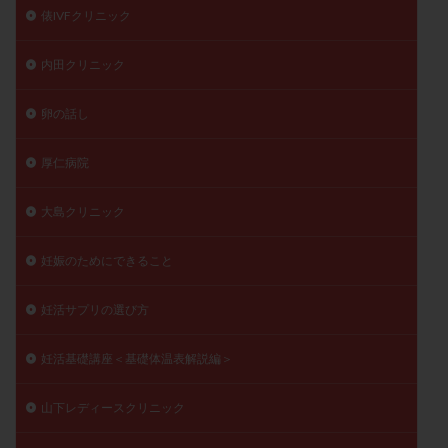
俵IVFクリニック
内田クリニック
卵の話し
厚仁病院
大島クリニック
妊娠のためにできること
妊活サプリの選び方
妊活基礎講座＜基礎体温表解説編＞
山下レディースクリニック