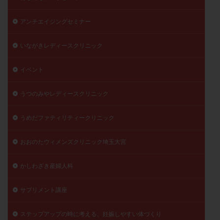
月経痛
未成熟卵
未熟卵
染色体検査
アンチエイジングセミナー
染色体異常
栄養素
桑実胚移植
検査
橋本病
機能性不妊
正常形態率
正常胚
いながきレディースクリニック
正常胚率
死産
治療のやめ時
治療計画
流産
流産対策
温活
漢方
無排卵
イベント
無月経
無痛分娩
無精子症
無頭蓋症
うつのみやレディースクリニック
生活習慣
生理
生理不順
生理周期
生理痛
産み分け 妊活クイズ
甲状腺
うめだファティリティークリニック
甲状腺ホルモン
甲状腺機能不全
男性ホルモン
おおのたウィメンズクリニック埼玉大宮
男性不妊
病院選び
痛み
瘢痕症候群
着床
着床の検査
着床の窓
着床不全
かしわざき産婦人科
着床前診断
着床率
着床痛
着床障害
睡眠薬
禁欲
移植
移植のタイミング
サプリメント講座
移植周期
移植後
移植後の過ごし方
移植時期
ステップアップの時に考える、妊娠しやすい体づくり
稽留流産
空胞
筋膜下筋腫
粘膜下筋腫