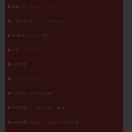
両角レディースクリニック
久保みずきレディースクリニック
亀田IVFクリニック幕張
京野アートクリニック
仙台ART
佐久平エンゼルクリニック
体外受精ってどんな治療？
保険診療内でできる妊娠へのポイント
保険適用で変わる！ これからの不妊治療