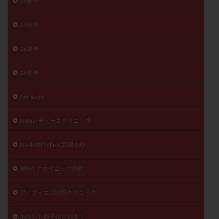
25春号
子宮奇形
子宮後屈
子宮筋腫
子宮筋腫，妊活クイズ
子宮腺筋症
子宮鏡検査
25秋号
射精障害
屈折
帝王切開
帝王切開瘢痕症候群
26夏号
後屈子宮
性交渉
性交障害
性感染症
性行為
慢性子宮内膜炎
成熟卵
抗TPO抗体
26春号
抗うつ剤
抗カルジオリピン抗体
her story
抗セントロメア抗体
抗リン脂質抗体
抗核抗体
抗生剤
抗精子抗体
抗酸化成分
排卵
kobaレディースクリニック
排卵予定日
排卵出血
排卵刺激
排卵周期
排卵周期法
排卵日
排卵日検査薬
排卵検査薬
Noah ART clinic 武蔵小杉
排卵痛
排卵誘発
排卵誘発剤
排卵誘発法
SRHケアクリニック静岡
排卵障害
採卵
採卵後の過ごし方
採卵数
採精
断乳
新鮮卵子
新鮮精子
アイブイエフ詠田クリニック
新鮮胚移植
早期卵巣不全
早発卵巣不全
更年期
月経不順
月経周期
月経困難
あなたも卵子がとれる！