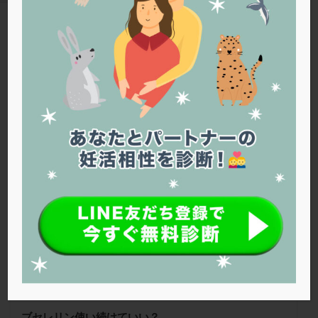
PQQ
PRP療法
SEET法
SLE
TESE
Th検査
TORIO検査
TRIO検査
ZyMot
TAG
アシストハッチング
アスピリン
アンタゴニスト法
ブセレリン点鼻薬
アンチエイジング
インスリン抵抗性
イントラリピッド
ウトロゲスタン
エコー
Warning
: Trying to access array offset on false in
/home/r1212655/public_html/jineko.tv/wp-content/themes/the-
エストラーナテープ
エストロゲン
オビドレル
thor/tag.php
on line
43
おりもの
カウフマン療法
カウンセリング
ガニレスト
カバサール
カフェイン
秋山レディースクリニック
カルシウムイオノファ
カンジタ
クラミジア
クリニック選び
グレード
クロミッド
クロミフェン
ゴナールエフ
コロナウイルス
コロナワクチン
サウナ
サプリ
サプリメント
シート法
シェーングレン症候群
ショート法
シリンジ法
スクラッチ
ステップアップ
ステップダウン
ストレス
スプリット
ブセレリン使い続けていい？