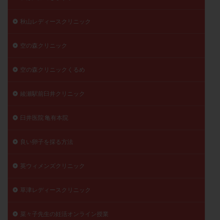
秋山レディースクリニック
空の森クリニック
空の森クリニックくるめ
綾瀬駅前臼井クリニック
臼井医院 亀有本院
良い卵子を採る方法
英ウィメンズクリニック
草津レディースクリニック
菜々子先生の妊活オンライン授業