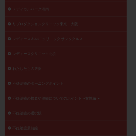
陽性反応
顕微
顕微授精
風疹
食事
メディカルパーク湘南
食生活
養子縁組
骨盤腹膜炎
高AMH
リプロダクションクリニック東京・大阪
高FSH
高プロラクチン血症
高刺激
高年齢
高温期
高齢
高齢出産
黄体ホルモン
レディース＆A R Tクリニック サンタクルス
黄体化未破裂卵胞
黄体未破裂化卵胞
黄体機能不全
黄体補充
レディースクリニック北浜
わたしたちの選択
検索
不妊治療のターニングポイント
不妊治療の検査や治療についてのポイント〜女性編〜
不妊治療の選択肢
不妊治療最前線