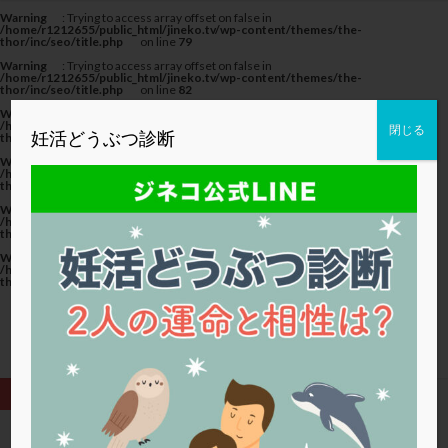
カテゴリー
Warning
: Trying to access array offset on false in
/home/r1212655/public_html/jineko.tv/wp-content/themes/the-
thor/inc/seo/title.php
on line
79
Warning
: Trying to access array offset on false in
/home/r1212655/public_html/jineko.tv/wp-content/themes/the-
thor/inc/seo/title.php
on line
82
Warning
: Trying to access array offset on false in
タグ
/home/r1212655/public_html/jineko.tv/wp-content/themes/the-
閉じる
妊活どうぶつ診断
thor/inc/seo/title.php
on line
82
20代
22冬
2人目妊活
2個戻し
2個移植
Warning
: Trying to access array offset on false in
/home/r1212655/public_html/jineko.tv/wp-content/themes/the-
thor/inc/seo/title.php
on line
79
30代
3個移植
40代
AID
ALICE
Warning
: Trying to access array offset on false in
AMH
ART
BMI
CD138
DC胚
DFI
/home/r1212655/public_html/jineko.tv/wp-content/themes/the-
thor/inc/seo/title.php
on line
82
DHEA
E2
EMMA
EndomeTRIO検査
Warning
: Trying to access array offset on false in
/home/r1212655/public_html/jineko.tv/wp-content/themes/the-
ERA
ERA検査
ERPeak
FSH
FST
thor/inc/seo/title.php
on line
82
FTカテーテル
hCG
IMSI
L-カルニチン
LH
LUF
MD-TESE
MRワクチン
MTHFR
NIPT
NK活性
NK細胞
OHSS
P4
PCO
PCOS
PCOS，妊活クイズ
PCPS
PFC-FD療法
PGT-A
PICSI
PMS
PPOS法
HOME
ブセレリン点鼻薬