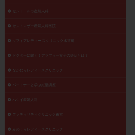
精子
精子の質
精子凍結
精子提供
セント・ルカ産婦人科
精子減少症
精子無力症
精液検査
精神安定剤
精索静脈瘤
糖質
経血量
経過措置
セントマザー産婦人科医院
絨毛染色体検査
絨毛組織
絨毛膜下血腫
ソフィアレディー スクリニック水道町
肝機能障害
肥満
胎嚢
胎盤ポリープ
胚
胚培養
胚盤胞
胚盤胞到達率
胚盤胞移植
ドクターに聞く！アラフォー女子の妊活とは？
胚移植
腹腔鏡手術
腹腔鏡検査
膣内射精障害
なかむらレディースクリニック
膿精液症
自己注射
自然周期
自然妊娠
自然排卵周期
自然移植周期
自費診療
良好胚
パートナーと学ぶ妊活講座
良好胚盤胞
葉酸
融解方法
血流改善
視床下部
貧血
貯卵
費用
転座
ハシイ産婦人科
転院
透明帯除去培養
通院
通院回数
ファティリティクリニック東京
通院頻度
連続採卵
運動
過分割胚
過食嘔吐
遺伝子異常
遺残卵胞
遺残胎盤
みのうらレディースクリニック
里親
閉塞性無精子症
閉経
陰性