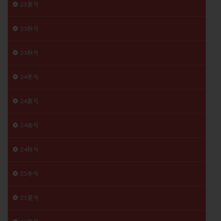
23夏号
卵管留血症
卵管通水
卵管造影
卵管造影検査
卵管閉塞
卵胞
卵質
原因不明
双子
23秋号
反復流産
反復着床不全
受精
受精卵
23秋号
受精卵凍結
受精率
受精障害
喫煙
培養
培養士
基礎体温
基礎体温表
変形卵
24冬号
変性卵
多嚢胞性卵巣症候群
多核受精
多精子授精
夫婦生活
奇形率
妊娠
24夏号
妊娠リスク
妊娠初期
妊娠判定
妊娠検査薬
24春号
妊娠率
妊娠継続
妊娠継続率
妊活
妊活クイズ
妊活デビュー
妊活再開
24秋号
婦人科疾患
子宮
子宮内フローラ
子宮内細菌叢検査
子宮内膜
子宮内膜ポリープ
25冬号
子宮内膜受容能検査
子宮内膜炎
25夏号
子宮内膜異型増殖症
子宮内膜症
子宮内膜症性嚢胞
子宮卵管造影検査
子宮収縮
子宮外妊娠