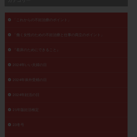
保険適用
偽嚢胞
偽閉経療法
先天性甲状腺機能低下症
先進医療
免疫異常
「これからの不妊治療のポイント」
内膜スクラッチ
再発率
再開
凍結卵
凍結卵子
凍結卵移送
凍結精子
凍結胚
「働く女性のための不妊治療と仕事の両立のポイント」
凍結胚盤胞
凍結胚移植
凍結胚移植移植
『着床のためにできること』
出産リスク
出産後
出血性黄体
分割胚
分割胚凍結
初期胚
初期胚凍結
初期胚移植
2024年いい夫婦の日
初診
刺激周期
刺激方法
刺激法
前核期凍結
副作用
化学流産
医療保険
2024年体外受精の日
卵の数
卵の質
卵の輸送
卵子
2024年妊活の日
卵子の老化
卵子の質
卵子凍結
卵子提供
卵巣
卵巣の吊り上げ
卵巣刺激
卵巣嚢腫
21年版妊活検定
卵巣多孔
卵巣年齢
卵巣機能
卵巣機能不全
卵巣機能低下
卵巣過剰刺激症候群
卵管
23冬号
卵管切除
卵管卵巣膿瘍
卵管水腫
卵管狭窄