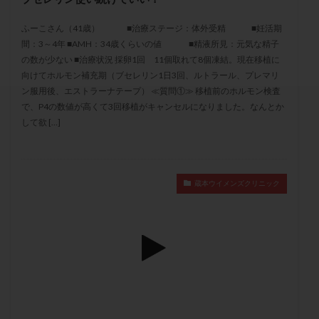
セカンドオピニオン
セックスレス
ダイエット
ふーこさん（41歳） ■治療ステージ：体外受精 ■妊活期
タイミング法
タイムラプス
ダイレクト分割
間：3～4年 ■AMH：34歳くらいの値 ■精液所見：元気な精子
タクロリムス
チョコレート嚢胞
チラーヂン
の数が少ない ■治療状況 採卵1回 11個取れて8個凍結。現在移植に
トリオ検査
トリソミー
ネフローゼ症候群
向けてホルモン補充期（ブセレリン1日3回、ルトラール、プレマリ
ン服用後、エストラーナテープ） ≪質問①≫ 移植前のホルモン検査
ビタミンC
ビタミンD
ピックアップ障害
で、P4の数値が高くて3回移植がキャンセルになりました。なんとか
ビブラマイシン
ピル
フーナーテスト
して欲 […]
フェマーラ
フォリスチム
ブセレリン点鼻薬
ブライダルチェック
フラグメント
プラセンタ
プラノバール
プラバノール
ふりかけ法
蔵本ウイメンズクリニック
プレコンセプション
プレドニン
プレマリン
プログラフ
プロゲステロン
プロテイン
プロバイオティクス
プロラクチン
ホルモン値
ホルモン投与
ホルモン注射
ホルモン補充周期
ホルモン補充法
ホルモン補充療法
マイクロポリープ
マルチビタミン
ミトコンドリア