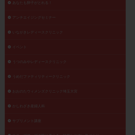
あなたも卵子がとれる！
精子
精子の質
精子凍結
精子提供
精子減少症
精子無力症
精液検査
精神安定剤
アンチエイジングセミナー
精索静脈瘤
糖質
経血量
経過措置
いながきレディースクリニック
絨毛染色体検査
絨毛組織
絨毛膜下血腫
肝機能障害
肥満
胎嚢
胎盤ポリープ
胚
イベント
胚培養
胚盤胞
胚盤胞到達率
胚盤胞移植
胚移植
腹腔鏡手術
腹腔鏡検査
膣内射精障害
うつのみやレディースクリニック
膿精液症
自己注射
自然周期
自然妊娠
うめだファティリティークリニック
自然排卵周期
自然移植周期
自費診療
良好胚
良好胚盤胞
葉酸
融解方法
血流改善
おおのたウィメンズクリニック埼玉大宮
視床下部
貧血
貯卵
費用
転座
かしわざき産婦人科
転院
透明帯除去培養
通院
通院回数
通院頻度
連続採卵
運動
過分割胚
サプリメント講座
過食嘔吐
遺伝子異常
遺残卵胞
遺残胎盤
里親
閉塞性無精子症
閉経
陰性