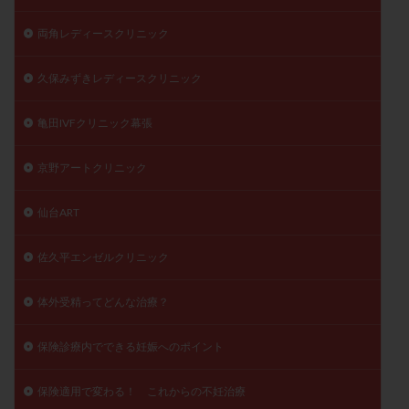
両角レディースクリニック
久保みずきレディースクリニック
亀田IVFクリニック幕張
京野アートクリニック
仙台ART
佐久平エンゼルクリニック
体外受精ってどんな治療？
保険診療内でできる妊娠へのポイント
保険適用で変わる！ これからの不妊治療