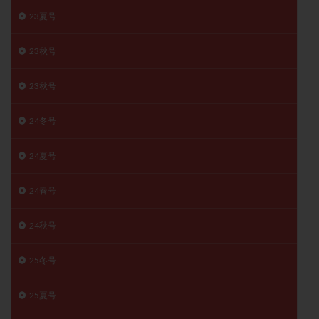
子宮奇形
子宮後屈
子宮筋腫
23夏号
子宮筋腫，妊活クイズ
子宮腺筋症
子宮鏡検査
23秋号
射精障害
屈折
帝王切開
帝王切開瘢痕症候群
後屈子宮
性交渉
性交障害
性感染症
23秋号
性行為
慢性子宮内膜炎
成熟卵
抗TPO抗体
抗うつ剤
抗カルジオリピン抗体
24冬号
抗セントロメア抗体
抗リン脂質抗体
抗核抗体
24夏号
抗生剤
抗精子抗体
抗酸化成分
排卵
排卵予定日
排卵出血
排卵刺激
排卵周期
24春号
排卵周期法
排卵日
排卵日検査薬
排卵検査薬
24秋号
排卵痛
排卵誘発
排卵誘発剤
排卵誘発法
排卵障害
採卵
採卵後の過ごし方
採卵数
25冬号
採精
断乳
新鮮卵子
新鮮精子
新鮮胚移植
早期卵巣不全
早発卵巣不全
25夏号
更年期
月経不順
月経周期
月経困難