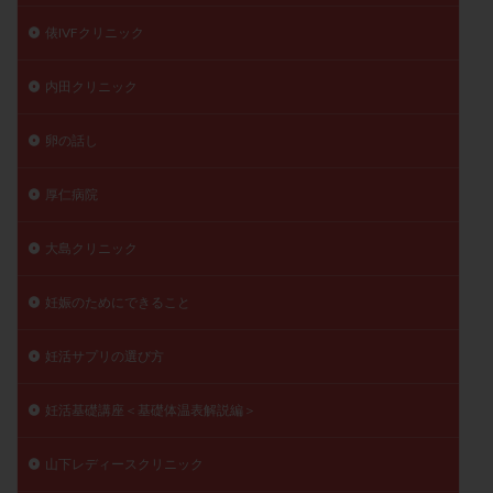
俵IVFクリニック
内田クリニック
卵の話し
厚仁病院
大島クリニック
妊娠のためにできること
妊活サプリの選び方
妊活基礎講座＜基礎体温表解説編＞
山下レディースクリニック