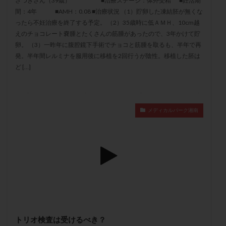
さつきさん（39歳） ■治療ステージ：体外受精 ■妊活期
メンタル
モザイク杯
モザイク胚
間：4年 ■AMH：0.08 ■治療状況 （1）貯卵した凍結胚が無くな
ラクトバチルス
ラクトフェリン
ラパロドリリング
ったら不妊治療を終了する予定。 （2）35歳時に低ＡＭＨ、10cm越
えのチョコレート嚢腫とたくさんの筋腫があったので、3年かけて貯
リュープリン
リュープロレリン注射
ルトラール
卵。 （3）一昨年に腹腔鏡下手術でチョコと筋腫を取るも、半年で再
レコベル
レトロゾール
レルミナ
発。半年間レルミナを服用後に移植を2回行うが陰性。移植した胚は
ど […]
ロバートソン
ロング法
一般不妊治療
下垂体不全
不妊
不妊検査
不妊治療
不妊治療後の過ごし方
不妊症
不妊鍼灸
メディカルパーク湘南
不整脈
不正出血
不眠
不育症
不育症検査
両側卵管切除術
両卵管閉塞
中絶
中隔子宮
主治医変更
乏精子症
乳がん
乳酸菌
二人目不妊
二人目妊活
二段階胚移植
亜急性甲状腺炎
亜鉛
人工授精
低AMH
低グレード胚
低体重
低刺激
低年齢
低温期
体づくり
体外受精
体質改善
体重増加
体重管理
体験談
保険診療
トリオ検査は受けるべき？