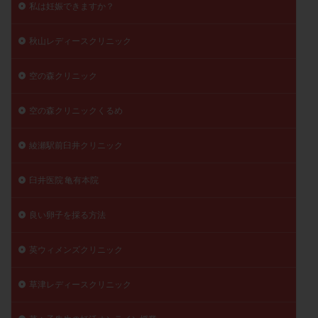
私は妊娠できますか？
秋山レディースクリニック
空の森クリニック
空の森クリニックくるめ
綾瀬駅前臼井クリニック
臼井医院 亀有本院
良い卵子を採る方法
英ウィメンズクリニック
草津レディースクリニック