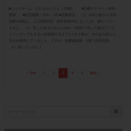
保険適用
偽嚢胞
偽閉経療法
■ニックネーム：けいちゃんさん（39歳） ■治療ステージ：体外
先天性甲状腺機能低下症
先進医療
免疫異常
受精 ■妊活期間：半年～1年 ■治療状況： （1）今年の春から不妊
治療を開始し、人工授精3回、体外受精2回しましたが、授かってい
内膜スクラッチ
再発率
再開
凍結卵
ません。 （2）戻した胚はどちらも4AA。2回目で戻した胚はアシス
凍結卵子
凍結卵移送
凍結精子
凍結胚
トハッチングをすると胚移植するまでに5まで進み、力のある胚だと
凍結胚盤胞
凍結胚移植
凍結胚移植移植
言われ期待していました。ですが、胎嚢確認後、5週で化学流産。
（3）残っている […]
出産リスク
出産後
出血性黄体
分割胚
分割胚凍結
初期胚
初期胚凍結
初期胚移植
初診
刺激周期
刺激方法
刺激法
Prev
1
2
3
4
5
Next
前核期凍結
副作用
化学流産
医療保険
卵の数
卵の質
卵の輸送
卵子
卵子の老化
卵子の質
卵子凍結
卵子提供
卵巣
卵巣の吊り上げ
卵巣刺激
卵巣嚢腫
卵巣多孔
卵巣年齢
卵巣機能
卵巣機能不全
卵巣機能低下
卵巣過剰刺激症候群
卵管
卵管切除
卵管卵巣膿瘍
卵管水腫
卵管狭窄