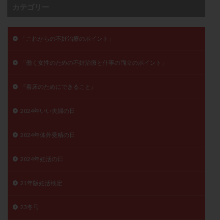
カテゴリー
卵管留血症
卵管通水
卵管造影
卵管造影検査
卵管閉塞
卵胞
卵質
原因不明
双子
反復流産
反復着床不全
受精
受精卵
「これからの不妊治療のポイント」
受精卵凍結
受精率
受精障害
喫煙
培養
「働く女性のための不妊治療と仕事の両立のポイント」
培養士
基礎体温
基礎体温表
変形卵
変性卵
多嚢胞性卵巣症候群
多核受精
『着床のためにできること』
多精子授精
夫婦生活
奇形率
妊娠
2024年いい夫婦の日
妊娠リスク
妊娠初期
妊娠判定
妊娠検査薬
妊娠率
妊娠継続
妊娠継続率
妊活
2024年体外受精の日
妊活クイズ
妊活デビュー
妊活再開
婦人科疾患
子宮
子宮内フローラ
2024年妊活の日
子宮内細菌叢検査
子宮内膜
子宮内膜ポリープ
21年版妊活検定
子宮内膜受容能検査
子宮内膜炎
子宮内膜異型増殖症
子宮内膜症
子宮内膜症性嚢胞
23冬号
子宮卵管造影検査
子宮収縮
子宮外妊娠