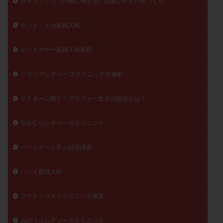
ステップアップの時に考える、妊娠しやすい体づくり
陽性反応
顕微
顕微授精
風疹
食事
セント・ルカ産婦人科
食生活
養子縁組
骨盤腹膜炎
高AMH
高FSH
高プロラクチン血症
高刺激
高年齢
セントマザー産婦人科医院
高温期
高齢
高齢出産
黄体ホルモン
黄体化未破裂卵胞
黄体未破裂化卵胞
黄体機能不全
ソフィアレディー スクリニック水道町
黄体補充
ドクターに聞く！アラフォー女子の妊活とは？
検索
なかむらレディースクリニック
パートナーと学ぶ妊活講座
ハシイ産婦人科
ファティリティクリニック東京
みのうらレディースクリニック