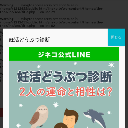
カテゴリー
Warning
: Trying to access array offset on false in
/home/r1212655/public_html/jineko.tv/wp-content/themes/the-
thor/inc/seo/title.php
on line
79
Warning
: Trying to access array offset on false in
/home/r1212655/public_html/jineko.tv/wp-content/themes/the-
thor/inc/seo/title.php
on line
82
Warning
: Trying to access array offset on false in
タグ
/home/r1212655/public_html/jineko.tv/wp-content/themes/the-
閉じる
妊活どうぶつ診断
thor/inc/seo/title.php
on line
82
20代
22冬
2人目妊活
2個戻し
2個移植
Warning
: Trying to access array offset on false in
/home/r1212655/public_html/jineko.tv/wp-content/themes/the-
thor/inc/seo/title.php
on line
79
30代
3個移植
40代
AID
ALICE
Warning
: Trying to access array offset on false in
AMH
ART
BMI
CD138
DC胚
DFI
/home/r1212655/public_html/jineko.tv/wp-content/themes/the-
thor/inc/seo/title.php
on line
82
DHEA
E2
EMMA
EndomeTRIO検査
Warning
: Trying to access array offset on false in
/home/r1212655/public_html/jineko.tv/wp-content/themes/the-
ERA
ERA検査
ERPeak
FSH
FST
thor/inc/seo/title.php
on line
82
FTカテーテル
hCG
IMSI
L-カルニチン
LH
LUF
MD-TESE
MRワクチン
MTHFR
NIPT
NK活性
NK細胞
OHSS
P4
PCO
PCOS
PCOS，妊活クイズ
PCPS
PFC-FD療法
PGT-A
PICSI
PMS
PPOS法
HOME
アシストハッチング (ページ3)