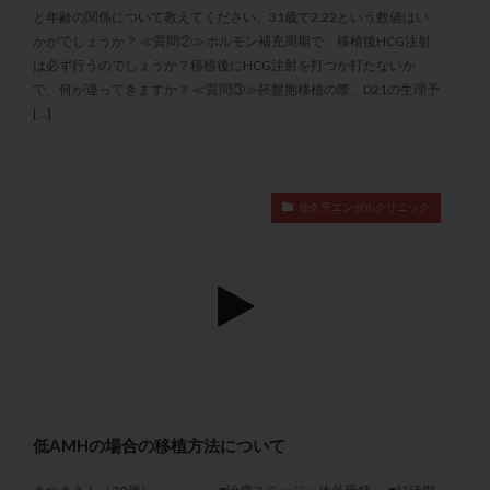
セカンドオピニオン
セックスレス
ダイエット
と年齢の関係について教えてください。31歳で2.22という数値はい
かがでしょうか？ ≪質問②≫ホルモン補充周期で、移植後HCG注射
タイミング法
タイムラプス
ダイレクト分割
は必ず行うのでしょうか？移植後にHCG注射を打つか打たないか
タクロリムス
チョコレート嚢胞
チラーヂン
で、何が違ってきますか？ ≪質問③≫胚盤胞移植の際、D21の生理予
トリオ検査
トリソミー
ネフローゼ症候群
[…]
ビタミンC
ビタミンD
ピックアップ障害
ビブラマイシン
ピル
フーナーテスト
フェマーラ
フォリスチム
ブセレリン点鼻薬
佐久平エンゼルクリニック
ブライダルチェック
フラグメント
プラセンタ
プラノバール
プラバノール
ふりかけ法
プレコンセプション
プレドニン
プレマリン
プログラフ
プロゲステロン
プロテイン
プロバイオティクス
プロラクチン
ホルモン値
ホルモン投与
ホルモン注射
ホルモン補充周期
ホルモン補充法
ホルモン補充療法
低AMHの場合の移植方法について
マイクロポリープ
マルチビタミン
ミトコンドリア