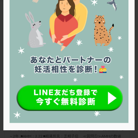
PQQ
PRP療法
SEET法
SLE
TESE
Th検査
TORIO検査
TRIO検査
ZyMot
TAG
アシストハッチング
アスピリン
アンタゴニスト法
アシストハッチング
アンチエイジング
インスリン抵抗性
イントラリピッド
ウトロゲスタン
エコー
エストラーナテープ
エストロゲン
オビドレル
大島クリニック
おりもの
カウフマン療法
カウンセリング
ガニレスト
カバサール
カフェイン
カルシウムイオノファ
カンジタ
クラミジア
クリニック選び
グレード
クロミッド
クロミフェン
ゴナールエフ
コロナウイルス
コロナワクチン
サウナ
サプリ
サプリメント
シート法
シェーングレン症候群
ショート法
AMHの数値と年齢の関係について
シリンジ法
スクラッチ
ステップアップ
アーモンドさん（31歳）■治療ステージ：顕微授精 ■妊活期間：1
ステップダウン
ストレス
スプリット
～2年 ■AMH：2.22 ■精液所見：乏精子症 ≪質問①≫AMHの数値