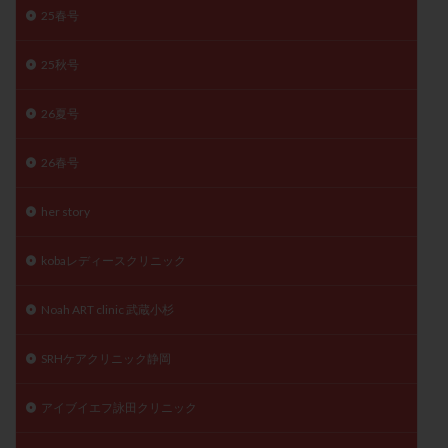
25春号
月経痛
未成熟卵
未熟卵
染色体検査
染色体異常
栄養素
桑実胚移植
検査
25秋号
橋本病
機能性不妊
正常形態率
正常胚
正常胚率
死産
治療のやめ時
治療計画
26夏号
流産
流産対策
温活
漢方
無排卵
26春号
無月経
無痛分娩
無精子症
無頭蓋症
生活習慣
生理
生理不順
生理周期
her story
生理痛
産み分け 妊活クイズ
甲状腺
甲状腺ホルモン
甲状腺機能不全
男性ホルモン
kobaレディースクリニック
男性不妊
病院選び
痛み
瘢痕症候群
Noah ART clinic 武蔵小杉
着床
着床の検査
着床の窓
着床不全
着床前診断
着床率
着床痛
着床障害
SRHケアクリニック静岡
睡眠薬
禁欲
移植
移植のタイミング
アイブイエフ詠田クリニック
移植周期
移植後
移植後の過ごし方
移植時期
稽留流産
空胞
筋膜下筋腫
粘膜下筋腫