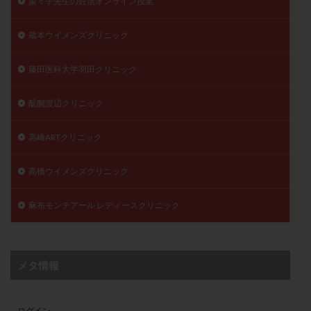
菜々子先生の妊活オンライン授業
蔵本ウイメンズクリニック
藤田医科大学羽田クリニック
醍醐渡辺クリニック
高崎ARTクリニック
高橋ウイメンズクリニック
麻布モンテアール レディースクリニック
メタ情報
ログイン