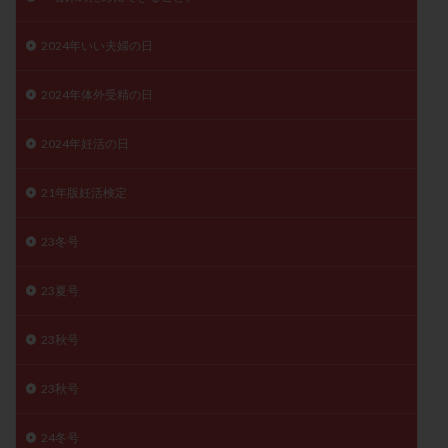
月経痛
未成熟卵
未熟卵
染色体検査
2024年いい夫婦の日
染色体異常
栄養素
桑実胚移植
検査
橋本病
機能性不妊
正常形態率
正常胚
2024年体外受精の日
正常胚率
死産
治療のやめ時
治療計画
流産
流産対策
温活
漢方
無排卵
2024年妊活の日
無月経
無痛分娩
無精子症
無頭蓋症
21年版妊活検定
生活習慣
生理
生理不順
生理周期
生理痛
産み分け 妊活クイズ
甲状腺
23冬号
甲状腺ホルモン
甲状腺機能不全
男性ホルモン
男性不妊
病院選び
痛み
瘢痕症候群
23夏号
着床
着床の検査
着床の窓
着床不全
23秋号
着床前診断
着床率
着床痛
着床障害
睡眠薬
禁欲
移植
移植のタイミング
23秋号
移植周期
移植後
移植後の過ごし方
移植時期
24冬号
稽留流産
空胞
筋膜下筋腫
粘膜下筋腫