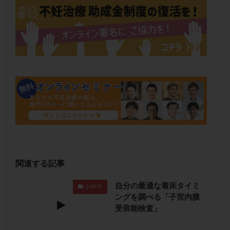
保険適用
偽嚢胞
偽閉経療法
先天性甲状腺機能低下症
先進医療
免疫異常
内膜スクラッチ
再発率
再開
凍結卵
凍結卵子
凍結卵移送
凍結精子
凍結胚
凍結胚盤胞
凍結胚移植
凍結胚移植移植
出産リスク
出産後
出血性黄体
分割胚
分割胚凍結
初期胚
初期胚凍結
初期胚移植
初診
刺激周期
刺激方法
刺激法
前核期凍結
副作用
化学流産
医療保険
卵の数
卵の質
卵の輸送
卵子
卵子の老化
卵子の質
卵子凍結
卵子提供
関連する記事
卵巣
卵巣の吊り上げ
卵巣刺激
卵巣嚢腫
自分の最適な着床タイミ
24秋号
卵巣多孔
卵巣年齢
卵巣機能
卵巣機能不全
ングを調べる「子宮内膜
受容能検査」
卵巣機能低下
卵巣過剰刺激症候群
卵管
卵管切除
卵管卵巣膿瘍
卵管水腫
卵管狭窄