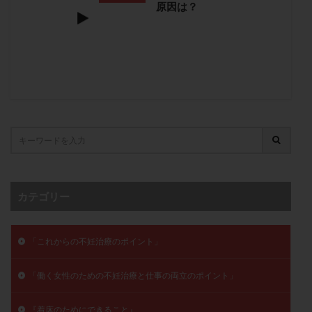
原因は？
子宮奇形
子宮後屈
子宮筋腫
子宮筋腫，妊活クイズ
子宮腺筋症
子宮鏡検査
射精障害
屈折
帝王切開
帝王切開瘢痕症候群
後屈子宮
性交渉
性交障害
性感染症
性行為
慢性子宮内膜炎
成熟卵
抗TPO抗体
抗うつ剤
抗カルジオリピン抗体
抗セントロメア抗体
抗リン脂質抗体
抗核抗体
抗生剤
抗精子抗体
抗酸化成分
排卵
排卵予定日
排卵出血
排卵刺激
排卵周期
カテゴリー
排卵周期法
排卵日
排卵日検査薬
排卵検査薬
排卵痛
排卵誘発
排卵誘発剤
排卵誘発法
「これからの不妊治療のポイント」
排卵障害
採卵
採卵後の過ごし方
採卵数
採精
断乳
新鮮卵子
新鮮精子
「働く女性のための不妊治療と仕事の両立のポイント」
新鮮胚移植
早期卵巣不全
早発卵巣不全
更年期
月経不順
月経周期
月経困難
『着床のためにできること』