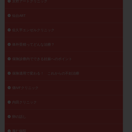
京野アートクリニック
仙台ART
佐久平エンゼルクリニック
体外受精ってどんな治療？
保険診療内でできる妊娠へのポイント
保険適用で変わる！ これからの不妊治療
俵IVFクリニック
内田クリニック
卵の話し
厚仁病院