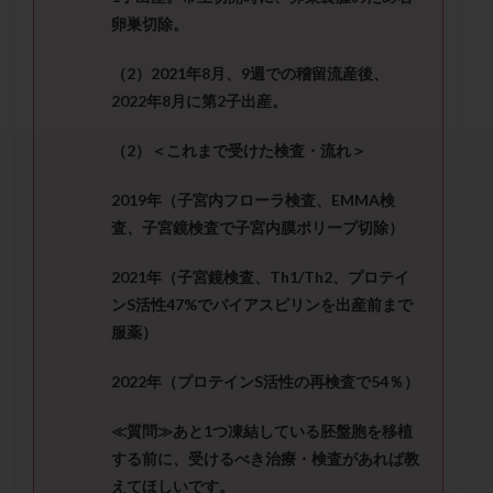
セカンドオピニオン
セックスレス
ダイエット
卵巣切除。
タイミング法
タイムラプス
ダイレクト分割
（
2
）
2021
年
8
月、
9
週での稽留流産後、
タクロリムス
チョコレート嚢胞
チラーヂン
2022
年
8
月に第
2
子出産。
トリオ検査
トリソミー
ネフローゼ症候群
ビタミンC
ビタミンD
ピックアップ障害
（
2
）＜これまで受けた検査・流れ＞
ビブラマイシン
ピル
フーナーテスト
2019
年（子宮内フローラ検査、
EMMA
検
フェマーラ
フォリスチム
ブセレリン点鼻薬
査、子宮鏡検査で子宮内膜ポリープ切除）
ブライダルチェック
フラグメント
プラセンタ
プラノバール
プラバノール
ふりかけ法
2021
年（子宮鏡検査、
Th1/Th2
、プロテイ
ン
S
活性
47%
でバイアスピリンを出産前まで
プレコンセプション
プレドニン
プレマリン
服薬）
プログラフ
プロゲステロン
プロテイン
プロバイオティクス
プロラクチン
ホルモン値
2022
年（プロテイン
S
活性の再検査で
54
％）
ホルモン投与
ホルモン注射
ホルモン補充周期
≪質問≫
あと
1
つ凍結している胚盤胞を移植
ホルモン補充法
ホルモン補充療法
する前に、受けるべき治療・検査があれば教
マイクロポリープ
マルチビタミン
ミトコンドリア
えてほしいです。