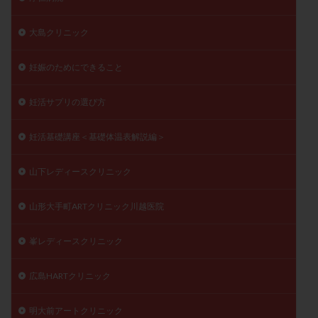
大島クリニック
妊娠のためにできること
妊活サプリの選び方
妊活基礎講座＜基礎体温表解説編＞
山下レディースクリニック
山形大手町ARTクリニック川越医院
峯レディースクリニック
広島HARTクリニック
明大前アートクリニック