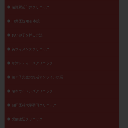
綾瀬駅前臼井クリニック
臼井医院 亀有本院
良い卵子を採る方法
英ウィメンズクリニック
草津レディースクリニック
菜々子先生の妊活オンライン授業
蔵本ウイメンズクリニック
藤田医科大学羽田クリニック
醍醐渡辺クリニック