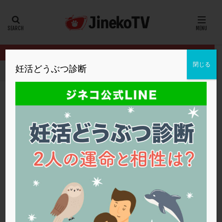
カテゴリー
タグ
閉じる
妊活どうぶつ診断
HOME
クリニック別
松本レディースIVFクリニック
出産後、
20代
22冬
2人目妊活
2個戻し
2個移植
30代
3個移植
40代
AID
ALICE
AMH
ART
BMI
CD138
DC胚
DFI
出産後、凍結胚移植前に受ける検査は？
DHEA
E2
EMMA
EndomeTRIO検査
松本レディースIVFクリニック
二人目不妊
,
着床不全
,
着床障害
ERA
ERA検査
ERPeak
FSH
FST
FTカテーテル
hCG
IMSI
L-カルニチン
松本レディースIVFクリニック
LH
LUF
MD-TESE
MRワクチン
MTHFR
NIPT
NK活性
NK細胞
OHSS
P4
PCO
PCOS
PCOS，妊活クイズ
PCPS
PFC-FD療法
PGT-A
PICSI
PMS
PPOS法