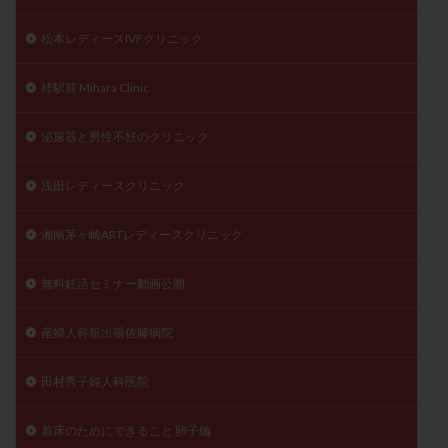
松本レディースIVFクリニック
桂駅前 Mihara Clinic
泌尿器と男性不妊のクリニック
浅田レディースクリニック
湘南茅ヶ崎ARTレディースクリニック
無料妊活セミナー動画公開
産婦人科舘出張佐藤病院
田村秀子婦人科医院
着床のためにできること 卵子編