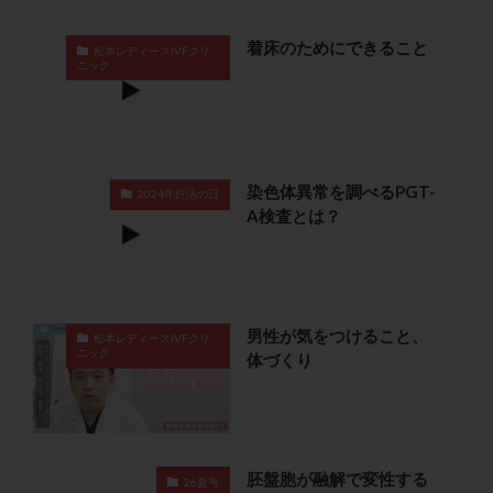
卵管留血症
卵管通水
卵管造影
卵管造影検査
着床のためにできること
卵管閉塞
卵胞
卵質
原因不明
双子
松本レディースIVFクリ
ニック
反復流産
反復着床不全
受精
受精卵
受精卵凍結
受精率
受精障害
喫煙
培養
培養士
基礎体温
基礎体温表
変形卵
変性卵
多嚢胞性卵巣症候群
多核受精
染色体異常を調べるPGT-
2024年妊活の日
A検査とは？
多精子授精
夫婦生活
奇形率
妊娠
妊娠リスク
妊娠初期
妊娠判定
妊娠検査薬
妊娠率
妊娠継続
妊娠継続率
妊活
妊活クイズ
妊活デビュー
妊活再開
男性が気をつけること、
松本レディースIVFクリ
婦人科疾患
子宮
子宮内フローラ
ニック
体づくり
子宮内細菌叢検査
子宮内膜
子宮内膜ポリープ
子宮内膜受容能検査
子宮内膜炎
子宮内膜異型増殖症
子宮内膜症
子宮内膜症性嚢胞
胚盤胞が融解で変性する
子宮卵管造影検査
子宮収縮
子宮外妊娠
26夏号