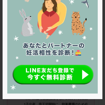
PQQ
PRP療法
SEET法
SLE
TESE
Th検査
TORIO検査
TRIO検査
ZyMot
アシストハッチング
アスピリン
アンタゴニスト法
アンチエイジング
インスリン抵抗性
イントラリピッド
ウトロゲスタン
エコー
エストラーナテープ
エストロゲン
オビドレル
おりもの
カウフマン療法
カウンセリング
ガニレスト
カバサール
カフェイン
カルシウムイオノファ
カンジタ
クラミジア
クリニック選び
グレード
クロミッド
かおりさん（
39
歳）
■治療ステージ：その
他 ■妊活期間：
4
年～ ■
AMH
：
2.60
（
4
年
クロミフェン
ゴナールエフ
コロナウイルス
前）
コロナワクチン
サウナ
サプリ
サプリメント
シート法
シェーングレン症候群
ショート法
■治療状況
シリンジ法
スクラッチ
ステップアップ
（
1
）
35
歳で顕微授精をし、
2020
年
7
月に第
ステップダウン
ストレス
スプリット
1
子出産。帝王切開時に、卵巣嚢腫のため右