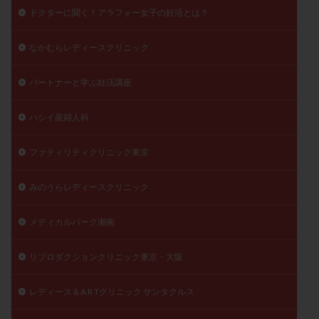
ドクターに聞く！アラフォー女子の妊活とは？
なかむらレディースクリニック
パートナーと学ぶ妊活講座
ハシイ産婦人科
ファティリティクリニック東京
みのうらレディースクリニック
メディカルパーク湘南
リプロダクションクリニック東京・大阪
レディース＆A R Tクリニック サンタクルス