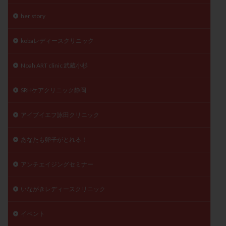
陽性反応
顕微
顕微授精
風疹
食事
her story
食生活
養子縁組
骨盤腹膜炎
高AMH
kobaレディースクリニック
高FSH
高プロラクチン血症
高刺激
高年齢
高温期
高齢
高齢出産
黄体ホルモン
Noah ART clinic 武蔵小杉
黄体化未破裂卵胞
黄体未破裂化卵胞
黄体機能不全
黄体補充
SRHケアクリニック静岡
検索
アイブイエフ詠田クリニック
あなたも卵子がとれる！
アンチエイジングセミナー
いながきレディースクリニック
イベント