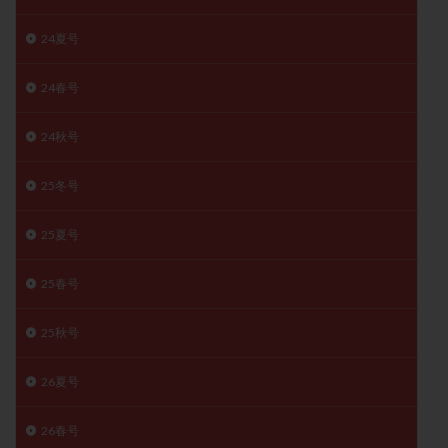
精子
精子の質
精子凍結
精子提供
24夏号
精子減少症
精子無力症
精液検査
精神安定剤
精索静脈瘤
糖質
経血量
経過措置
24春号
絨毛染色体検査
絨毛組織
絨毛膜下血腫
24秋号
肝機能障害
肥満
胎嚢
胎盤ポリープ
胚
胚培養
胚盤胞
胚盤胞到達率
胚盤胞移植
25冬号
胚移植
腹腔鏡手術
腹腔鏡検査
膣内射精障害
膿精液症
自己注射
自然周期
自然妊娠
25夏号
自然排卵周期
自然移植周期
自費診療
良好胚
25春号
良好胚盤胞
葉酸
融解方法
血流改善
視床下部
貧血
貯卵
費用
転座
25秋号
転院
透明帯除去培養
通院
通院回数
26夏号
通院頻度
連続採卵
運動
過分割胚
過食嘔吐
遺伝子異常
遺残卵胞
遺残胎盤
26春号
里親
閉塞性無精子症
閉経
陰性