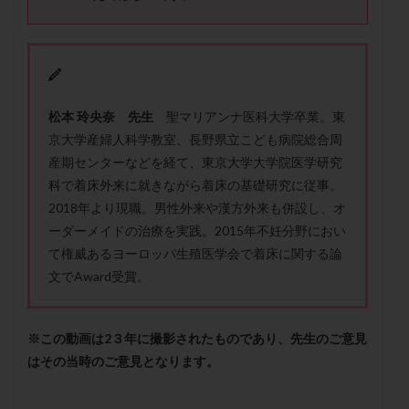
メンタル
モザイク杯
モザイク胚
ラクトバチルス
ラクトフェリン
ラパロドリリング
リュープリン
リュープロレリン注射
ルトラール
レコベル
レトロゾール
レルミナ
松本 玲央奈 先生
聖マリアンナ医科大学卒業。東
ロバートソン
ロング法
一般不妊治療
京大学産婦人科学教室、長野県立こども病院総合周
下垂体不全
不妊
不妊検査
不妊治療
産期センターなどを経て、東京大学大学院医学研究
不妊治療後の過ごし方
不妊症
不妊鍼灸
科で着床外来に就きながら着床の基礎研究に従事。
不整脈
不正出血
不眠
不育症
2018年より現職。男性外来や漢方外来も併設し、オ
ーダーメイドの治療を実践。2015年不妊分野におい
不育症検査
両側卵管切除術
両卵管閉塞
中絶
て権威あるヨーロッパ生殖医学会で着床に関する論
中隔子宮
主治医変更
乏精子症
乳がん
文でAward受賞。
乳酸菌
二人目不妊
二人目妊活
二段階胚移植
亜急性甲状腺炎
亜鉛
人工授精
低AMH
※この動画は2３年に撮影されたものであり、先生のご意見
低グレード胚
低体重
低刺激
低年齢
はその当時のご意見となります。
低温期
体づくり
体外受精
体質改善
体重増加
体重管理
体験談
保険診療