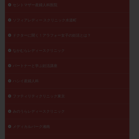
セントマザー産婦人科医院
ソフィアレディー スクリニック水道町
ドクターに聞く！アラフォー女子の妊活とは？
なかむらレディースクリニック
パートナーと学ぶ妊活講座
ハシイ産婦人科
ファティリティクリニック東京
みのうらレディースクリニック
メディカルパーク湘南