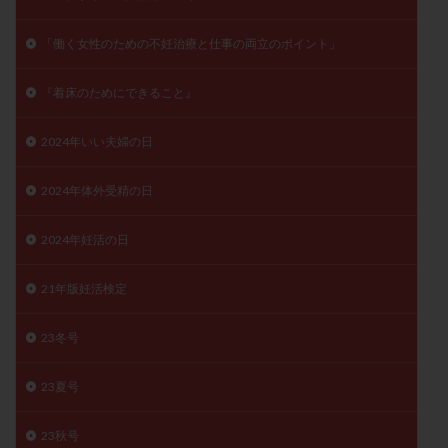
陽性反応
顕微
顕微授精
風疹
食事
「働く女性のための不妊治療と仕事の両立のポイント」
食生活
養子縁組
骨盤腹膜炎
高AMH
高FSH
高プロラクチン血症
高刺激
高年齢
『着床のためにできること』
高温期
高齢
高齢出産
黄体ホルモン
2024年いい夫婦の日
黄体化未破裂卵胞
黄体未破裂化卵胞
黄体機能不全
黄体補充
2024年体外受精の日
検索
2024年妊活の日
21年版妊活検定
23冬号
23夏号
23秋号