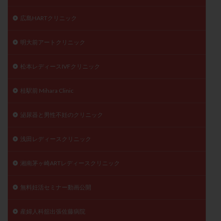
広島HARTクリニック
明大前アートクリニック
松本レディースIVFクリニック
桂駅前 Mihara Clinic
泌尿器と男性不妊のクリニック
浅田レディースクリニック
湘南茅ヶ崎ARTレディースクリニック
無料妊活セミナー動画公開
産婦人科舘出張佐藤病院