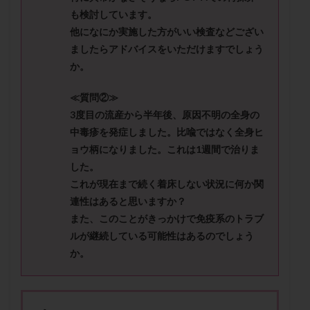
保険適用
偽嚢胞
偽閉経療法
も検討しています。
先天性甲状腺機能低下症
先進医療
免疫異常
他になにか実施した方がいい検査などござい
ましたらアドバイスをいただけますでしょう
内膜スクラッチ
再発率
再開
凍結卵
か。
凍結卵子
凍結卵移送
凍結精子
凍結胚
凍結胚盤胞
凍結胚移植
凍結胚移植移植
≪質問②≫
出産リスク
出産後
出血性黄体
分割胚
3度目の流産から半年後、原因不明の全身の
中毒疹を発症しました。比喩ではなく全身ヒ
分割胚凍結
初期胚
初期胚凍結
初期胚移植
ョウ柄になりました。これは1週間で治りま
初診
刺激周期
刺激方法
刺激法
した。
前核期凍結
副作用
化学流産
医療保険
これが現在まで続く着床しない状況に何か関
卵の数
卵の質
卵の輸送
卵子
連性はあると思いますか？
卵子の老化
卵子の質
卵子凍結
卵子提供
また、このことがきっかけで免疫系のトラブ
ルが継続している可能性はあるのでしょう
卵巣
卵巣の吊り上げ
卵巣刺激
卵巣嚢腫
か。
卵巣多孔
卵巣年齢
卵巣機能
卵巣機能不全
卵巣機能低下
卵巣過剰刺激症候群
卵管
卵管切除
卵管卵巣膿瘍
卵管水腫
卵管狭窄