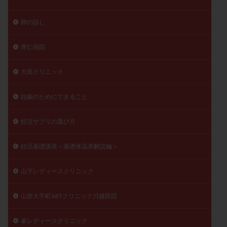
卵の話し
厚仁病院
大島クリニック
妊娠のためにできること
妊活サプリの選び方
妊活基礎講座＜基礎体温表解説編＞
山下レディースクリニック
山形大手町ARTクリニック川越医院
峯レディースクリニック