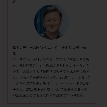
卵管留血症
卵管通水
卵管造影
卵管造影検査
卵管閉塞
卵胞
卵質
原因不明
双子
反復流産
反復着床不全
受精
受精卵
受精卵凍結
受精率
受精障害
喫煙
培養
培養士
基礎体温
基礎体温表
変形卵
変性卵
多嚢胞性卵巣症候群
多核受精
多精子授精
夫婦生活
奇形率
妊娠
松本レディースIVFクリニック 松本 玲央奈 先
生
妊娠リスク
妊娠初期
妊娠判定
妊娠検査薬
聖マリアンナ医科大学卒業。東京大学産婦人科学教
妊娠率
妊娠継続
妊娠継続率
妊活
室、長野県立こども病院総合周産期センターなどを
妊活クイズ
妊活デビュー
妊活再開
経て、東京大学大学院医学研究科で着床外来に就き
婦人科疾患
子宮
子宮内フローラ
ながら着床の基礎研究に従事。2018年より現職。男
子宮内細菌叢検査
子宮内膜
子宮内膜ポリープ
性外来や漢方外来も併設し、オーダーメイドの治療
を実践。2015年不妊分野において権威あるヨーロッ
子宮内膜受容能検査
子宮内膜炎
パ生殖医学会で着床に関する論文でAward受賞。
子宮内膜異型増殖症
子宮内膜症
子宮内膜症性嚢胞
子宮卵管造影検査
子宮収縮
子宮外妊娠