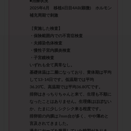
■治療状況
セカンドオピニオン
セックスレス
ダイエット
2025年6月 移植6日目4AB(顕微) ホルモン
タイミング法
タイムラプス
ダイレクト分割
補充周期で刺激
タクロリムス
チョコレート嚢胞
チラーヂン
【
実施した検査】
トリオ検査
トリソミー
ネフローゼ症候群
・保険範囲内での不育症検査
ビタミンC
ビタミンD
ピックアップ障害
・夫婦染色体検査
ビブラマイシン
ピル
フーナーテスト
・慢性子宮内膜炎検査
フェマーラ
フォリスチム
ブセレリン点鼻薬
・子宮鏡検査
ブライダルチェック
フラグメント
プラセンタ
いずれも全て異常なし。
基礎体温は二層になっており、黄体期は平均
プラノバール
プラバノール
ふりかけ法
して13-14日です。低温期では平均
プレコンセプション
プレドニン
プレマリン
36.20℃、高温期では平均36.80℃です。
プログラフ
プロゲステロン
プロテイン
排卵はきっちりちゃんと来て、生理も不順に
プロバイオティクス
プロラクチン
ホルモン値
なったことはありません。生理痛はほぼない
ホルモン投与
ホルモン注射
ホルモン補充周期
か、たまに少しシクシク来る程度です。
排卵前の内膜は7mm台が多く、やや薄めと
ホルモン補充法
ホルモン補充療法
言及されてきました。
マイクロポリープ
マルチビタミン
ミトコンドリア
過去にヤーズを服用していた時期がありま