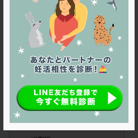
PQQ
PRP療法
SEET法
SLE
TESE
Th検査
TORIO検査
TRIO検査
ZyMot
アシストハッチング
アスピリン
アンタゴニスト法
アンチエイジング
インスリン抵抗性
イントラリピッド
ウトロゲスタン
エコー
エストラーナテープ
エストロゲン
オビドレル
おりもの
カウフマン療法
カウンセリング
ガニレスト
カバサール
カフェイン
カルシウムイオノファ
カンジタ
クラミジア
クリニック選び
グレード
クロミッド
かなさん（36歳） ■治療ステージ：顕
微授精 ■妊活歴：半年～1年
クロミフェン
ゴナールエフ
コロナウイルス
■AMH：3.61 ■精液所見：夫36歳。SMIが
コロナワクチン
サウナ
サプリ
サプリメント
40-90とバラツキあり、精索静脈瘤のグレー
シート法
シェーングレン症候群
ショート法
ド2(両側とも) 2025年6月手術、現在回復
シリンジ法
スクラッチ
ステップアップ
待ち
ステップダウン
ストレス
スプリット