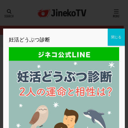
カテゴリー
タグ
閉じる
妊活どうぶつ診断
HOME
クリニック別
松本レディースIVFクリニック
コスパの良
20代
22冬
2人目妊活
2個戻し
2個移植
30代
3個移植
40代
AID
ALICE
AMH
ART
BMI
CD138
DC胚
DFI
コスパの良いPGT-Aがあるの知ってますか？
DHEA
E2
EMMA
EndomeTRIO検査
松本レディースIVFクリニック
PGT-A
,
顕微授精
ERA
ERA検査
ERPeak
FSH
FST
FTカテーテル
hCG
IMSI
L-カルニチン
松本レディースIVFクリニック
LH
LUF
MD-TESE
MRワクチン
MTHFR
NIPT
NK活性
NK細胞
OHSS
P4
PCO
PCOS
PCOS，妊活クイズ
PCPS
PFC-FD療法
PGT-A
PICSI
PMS
PPOS法