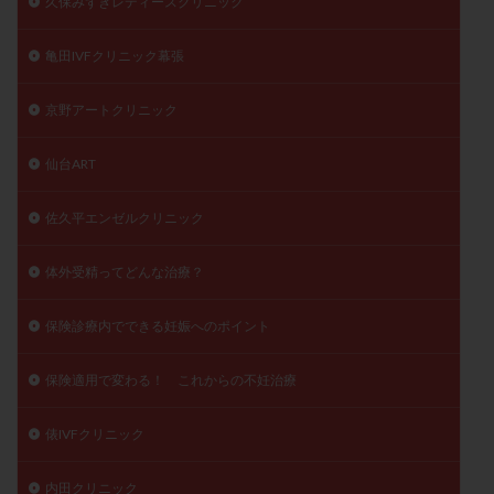
久保みずきレディースクリニック
亀田IVFクリニック幕張
京野アートクリニック
仙台ART
佐久平エンゼルクリニック
体外受精ってどんな治療？
保険診療内でできる妊娠へのポイント
保険適用で変わる！ これからの不妊治療
俵IVFクリニック
内田クリニック