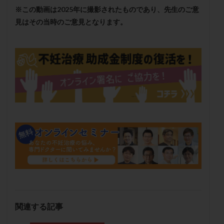
※この動画は2025年に撮影されたものであり、先生のご意
子宮奇形
子宮後屈
子宮筋腫
見はその当時のご意見となります。
子宮筋腫，妊活クイズ
子宮腺筋症
子宮鏡検査
射精障害
屈折
帝王切開
帝王切開瘢痕症候群
後屈子宮
性交渉
性交障害
性感染症
性行為
慢性子宮内膜炎
成熟卵
抗TPO抗体
抗うつ剤
抗カルジオリピン抗体
抗セントロメア抗体
抗リン脂質抗体
抗核抗体
抗生剤
抗精子抗体
抗酸化成分
排卵
排卵予定日
排卵出血
排卵刺激
排卵周期
排卵周期法
排卵日
排卵日検査薬
排卵検査薬
排卵痛
排卵誘発
排卵誘発剤
排卵誘発法
排卵障害
採卵
採卵後の過ごし方
採卵数
採精
断乳
新鮮卵子
新鮮精子
新鮮胚移植
早期卵巣不全
早発卵巣不全
関連する記事
更年期
月経不順
月経周期
月経困難