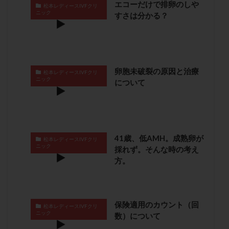
エコーだけで排卵のしや
松本レディースIVFクリ
月経痛
未成熟卵
未熟卵
染色体検査
ニック
すさは分かる？
染色体異常
栄養素
桑実胚移植
検査
橋本病
機能性不妊
正常形態率
正常胚
正常胚率
死産
治療のやめ時
治療計画
卵胞未破裂の原因と治療
流産
流産対策
温活
漢方
無排卵
松本レディースIVFクリ
ニック
について
無月経
無痛分娩
無精子症
無頭蓋症
生活習慣
生理
生理不順
生理周期
生理痛
産み分け 妊活クイズ
甲状腺
甲状腺ホルモン
甲状腺機能不全
男性ホルモン
41歳、低AMH。成熟卵が
松本レディースIVFクリ
ニック
採れず。そんな時の考え
男性不妊
病院選び
痛み
瘢痕症候群
方。
着床
着床の検査
着床の窓
着床不全
着床前診断
着床率
着床痛
着床障害
睡眠薬
禁欲
移植
移植のタイミング
保険適用のカウント（回
松本レディースIVFクリ
移植周期
移植後
移植後の過ごし方
移植時期
ニック
数）について
稽留流産
空胞
筋膜下筋腫
粘膜下筋腫