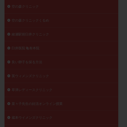
空の森クリニック
空の森クリニックくるめ
綾瀬駅前臼井クリニック
臼井医院 亀有本院
良い卵子を採る方法
英ウィメンズクリニック
草津レディースクリニック
菜々子先生の妊活オンライン授業
蔵本ウイメンズクリニック