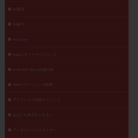
26夏号
26春号
her story
kobaレディースクリニック
Noah ART clinic 武蔵小杉
SRHケアクリニック静岡
アイブイエフ詠田クリニック
あなたも卵子がとれる！
アンチエイジングセミナー