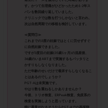
メンタル
モザイク杯
モザイク胚
す。かつて生理痛がひどかったため1-2年ス
ラクトバチルス
ラクトフェリン
ラパロドリリング
パンを数回繰り返していました。
リュープリン
リュープロレリン注射
ルトラール
クリニックでは数を打つしかないと言われ、
次は自然周期での移植を検討しています。
レコベル
レトロゾール
レルミナ
ロバートソン
ロング法
一般不妊治療
≪質問①≫
下垂体不全
不妊
不妊検査
不妊治療
これまでの3度の妊娠ではとくに労せずすぐ
不妊治療後の過ごし方
不妊症
不妊鍼灸
に自然妊娠できました。
ですが3度目の妊娠(35歳1ヶ月)の流産後、
不整脈
不正出血
不眠
不育症
36歳のいまARTまで実施するもパッタリと
不育症検査
両側卵管切除術
両卵管閉塞
中絶
かすりもしなくなりました。
中隔子宮
主治医変更
乏精子症
乳がん
ただ年齢のせいだけで着床すらしなくなるこ
乳酸菌
二人目不妊
二人目妊活
二段階胚移植
とはあるのでしょうか？
亜急性甲状腺炎
亜鉛
人工授精
低AMH
PGT-Aは未実施です。
やはり数を重ねるしかありませんか？
低グレード胚
低体重
低刺激
低年齢
今後、トリオ検査、ERPeak検査、免疫系の
低温期
体づくり
体外受精
体質改善
検査を実施しようと思っています。
体重増加
体重管理
体験談
保険診療
特に異常がなさそうならPGT-Aでの再採卵