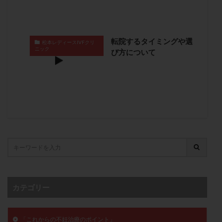
精子
精子の質
精子凍結
精子提供
精子減少症
精子無力症
精液検査
精神安定剤
転院するタイミングや選
精索静脈瘤
糖質
経血量
経過措置
松本レディースIVFクリ
ニック
び方について
絨毛染色体検査
絨毛組織
絨毛膜下血腫
肝機能障害
肥満
胎嚢
胎盤ポリープ
胚
胚培養
胚盤胞
胚盤胞到達率
胚盤胞移植
胚移植
腹腔鏡手術
腹腔鏡検査
膣内射精障害
膿精液症
自己注射
自然周期
自然妊娠
自然排卵周期
自然移植周期
自費診療
良好胚
良好胚盤胞
葉酸
融解方法
血流改善
視床下部
貧血
貯卵
費用
転座
転院
透明帯除去培養
通院
通院回数
カテゴリー
通院頻度
連続採卵
運動
過分割胚
過食嘔吐
遺伝子異常
遺残卵胞
遺残胎盤
「これからの不妊治療のポイント」
里親
閉塞性無精子症
閉経
陰性