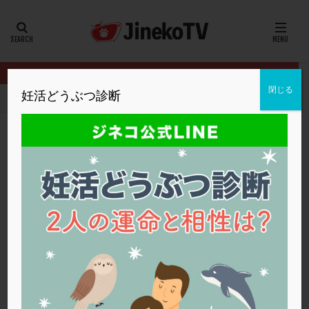
カテゴリー
タグ
閉じる
妊活どうぶつ診断
HOME
クリニック別
厚仁病院
PCOSでの妊活、妊娠するコツ
20代
22冬
2人目妊活
2個戻し
2個移植
30代
3個移植
40代
AID
ALICE
AMH
ART
BMI
CD138
DC胚
DFI
PCOSでの妊活、妊娠するコツは？
DHEA
E2
EMMA
EndomeTRIO検査
厚仁病院
ERA
ERA検査
ERPeak
FSH
FST
タイミング法
,
多嚢胞性卵巣症候群
,
高プロラクチン血症
FTカテーテル
hCG
IMSI
L-カルニチン
厚仁病院
LH
LUF
MD-TESE
MRワクチン
MTHFR
NIPT
NK活性
NK細胞
OHSS
P4
PCO
PCOS
PCOS，妊活クイズ
PCPS
PFC-FD療法
PGT-A
PICSI
PMS
PPOS法