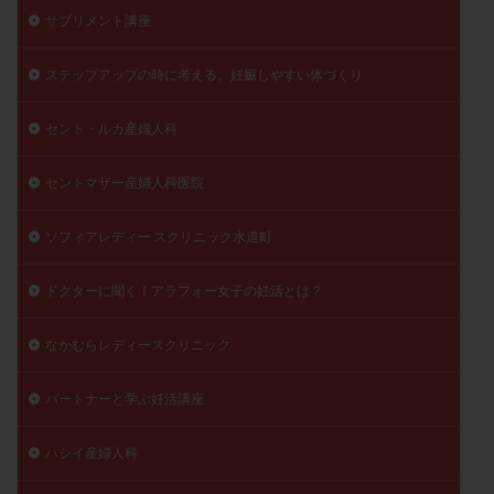
サプリメント講座
ステップアップの時に考える、妊娠しやすい体づくり
セント・ルカ産婦人科
セントマザー産婦人科医院
ソフィアレディー スクリニック水道町
ドクターに聞く！アラフォー女子の妊活とは？
なかむらレディースクリニック
パートナーと学ぶ妊活講座
ハシイ産婦人科