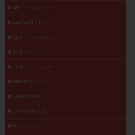
福田ウイメンズクリニック
私は妊娠できますか？
秋山レディースクリニック
空の森クリニック
空の森クリニックくるめ
綾瀬駅前臼井クリニック
臼井医院 亀有本院
良い卵子を採る方法
英ウィメンズクリニック