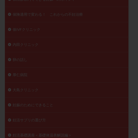
保険適用で変わる！ これからの不妊治療
俵IVFクリニック
内田クリニック
卵の話し
厚仁病院
大島クリニック
妊娠のためにできること
妊活サプリの選び方
妊活基礎講座＜基礎体温表解説編＞