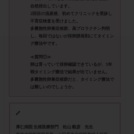
セカンドオピニオン
セックスレス
ダイエット
自然排出しています。
タイミング法
タイムラプス
ダイレクト分割
2回目の流産後、初めてクリニックを受診し
不育症検査を受けました。
タクロリムス
チョコレート嚢胞
チラーヂン
多嚢胞性卵巣症候群、高プロラクチン判明
トリオ検査
トリソミー
ネフローゼ症候群
し、毎回ではないが排卵誘発剤にてタイミン
ビタミンC
ビタミンD
ピックアップ障害
グ療法中です。
ビブラマイシン
ピル
フーナーテスト
≪質問①≫
フェマーラ
フォリスチム
ブセレリン点鼻薬
卵は育っていて排卵確認できているが、1年
ブライダルチェック
フラグメント
プラセンタ
弱タイミング療法で結果が出ていません。
プラノバール
プラバノール
ふりかけ法
多嚢胞性卵巣症候群だと、タイミング療法で
プレコンセプション
プレドニン
プレマリン
は難しいのでしょうか。
プログラフ
プロゲステロン
プロテイン
プロバイオティクス
プロラクチン
ホルモン値
ホルモン投与
ホルモン注射
ホルモン補充周期
ホルモン補充法
ホルモン補充療法
厚仁病院 生殖医療部門 松山 毅彦 先生
マイクロポリープ
マルチビタミン
ミトコンドリア