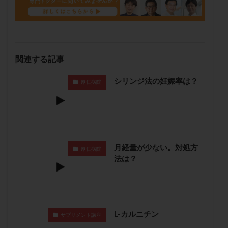
保険適用
偽嚢胞
偽閉経療法
先天性甲状腺機能低下症
先進医療
免疫異常
内膜スクラッチ
再発率
再開
凍結卵
凍結卵子
凍結卵移送
凍結精子
凍結胚
関連する記事
凍結胚盤胞
凍結胚移植
凍結胚移植移植
シリンジ法の妊娠率は？
厚仁病院
出産リスク
出産後
出血性黄体
分割胚
分割胚凍結
初期胚
初期胚凍結
初期胚移植
初診
刺激周期
刺激方法
刺激法
前核期凍結
副作用
化学流産
医療保険
卵の数
卵の質
卵の輸送
卵子
月経量が少ない。対処方
厚仁病院
法は？
卵子の老化
卵子の質
卵子凍結
卵子提供
卵巣
卵巣の吊り上げ
卵巣刺激
卵巣嚢腫
卵巣多孔
卵巣年齢
卵巣機能
卵巣機能不全
卵巣機能低下
卵巣過剰刺激症候群
卵管
L-カルニチン
サプリメント講座
卵管切除
卵管卵巣膿瘍
卵管水腫
卵管狭窄