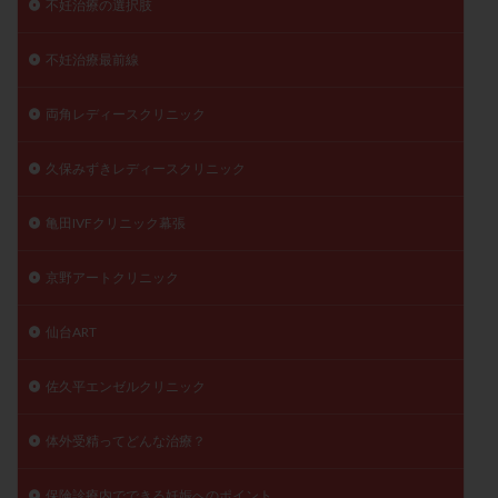
不妊治療の選択肢
不妊治療最前線
両角レディースクリニック
久保みずきレディースクリニック
亀田IVFクリニック幕張
京野アートクリニック
仙台ART
佐久平エンゼルクリニック
体外受精ってどんな治療？
保険診療内でできる妊娠へのポイント