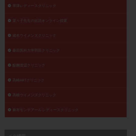
草津レディースクリニック
菜々子先生の妊活オンライン授業
蔵本ウイメンズクリニック
藤田医科大学羽田クリニック
醍醐渡辺クリニック
高崎ARTクリニック
高橋ウイメンズクリニック
麻布モンテアール レディースクリニック