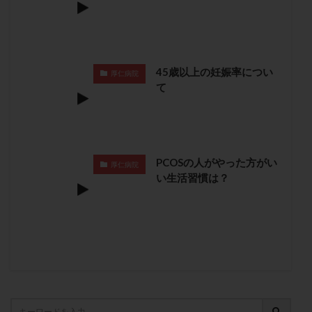
卵管留血症
卵管通水
卵管造影
卵管造影検査
卵管閉塞
卵胞
卵質
原因不明
双子
反復流産
反復着床不全
受精
受精卵
45歳以上の妊娠率につい
受精卵凍結
受精率
受精障害
喫煙
培養
厚仁病院
て
培養士
基礎体温
基礎体温表
変形卵
変性卵
多嚢胞性卵巣症候群
多核受精
多精子授精
夫婦生活
奇形率
妊娠
妊娠リスク
妊娠初期
妊娠判定
妊娠検査薬
PCOSの人がやった方がい
厚仁病院
い生活習慣は？
妊娠率
妊娠継続
妊娠継続率
妊活
妊活クイズ
妊活デビュー
妊活再開
婦人科疾患
子宮
子宮内フローラ
子宮内細菌叢検査
子宮内膜
子宮内膜ポリープ
子宮内膜受容能検査
子宮内膜炎
子宮内膜異型増殖症
子宮内膜症
子宮内膜症性嚢胞
子宮卵管造影検査
子宮収縮
子宮外妊娠