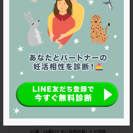
PQQ
PRP療法
SEET法
SLE
TESE
Th検査
TORIO検査
TRIO検査
ZyMot
アシストハッチング
アスピリン
アンタゴニスト法
アンチエイジング
インスリン抵抗性
イントラリピッド
ウトロゲスタン
エコー
エストラーナテープ
エストロゲン
オビドレル
おりもの
カウフマン療法
カウンセリング
ガニレスト
カバサール
カフェイン
カルシウムイオノファ
カンジタ
クラミジア
クリニック選び
グレード
クロミッド
あみさん（27
歳）
■治療ステージ：
クロミフェン
ゴナールエフ
コロナウイルス
通院にてタイミング法 ■妊活歴：半年
～
コロナワクチン
サウナ
サプリ
サプリメント
1
年 ■精液所見：特に大きな問題はない
シート法
シェーングレン症候群
ショート法
と言われています。
シリンジ法
スクラッチ
ステップアップ
■治療状況
ステップダウン
ストレス
スプリット
25歳、26歳のときに自然妊娠したが流産、