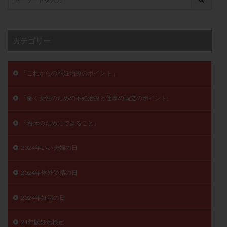
子宮奇形
子宮後屈
子宮筋腫
子宮筋腫，妊活クイズ
子宮腺筋症
子宮鏡検査
射精障害
屈折
帝王切開
帝王切開瘢痕症候群
カテゴリー
後屈子宮
性交渉
性交障害
性感染症
性行為
慢性子宮内膜炎
成熟卵
抗TPO抗体
「これからの不妊治療のポイント」
抗うつ剤
抗カルジオリピン抗体
「働く女性のための不妊治療と仕事の両立のポイント」
抗セントロメア抗体
抗リン脂質抗体
抗核抗体
抗生剤
抗精子抗体
抗酸化成分
排卵
『着床のためにできること』
排卵予定日
排卵出血
排卵刺激
排卵周期
排卵周期法
排卵日
排卵日検査薬
排卵検査薬
2024年いい夫婦の日
排卵痛
排卵誘発
排卵誘発剤
排卵誘発法
2024年体外受精の日
排卵障害
採卵
採卵後の過ごし方
採卵数
採精
断乳
新鮮卵子
新鮮精子
2024年妊活の日
新鮮胚移植
早期卵巣不全
早発卵巣不全
更年期
月経不順
月経周期
月経困難
21年版妊活検定