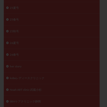
精子
精子の質
精子凍結
精子提供
25夏号
精子減少症
精子無力症
精液検査
精神安定剤
25春号
精索静脈瘤
糖質
経血量
経過措置
絨毛染色体検査
絨毛組織
絨毛膜下血腫
25秋号
肝機能障害
肥満
胎嚢
胎盤ポリープ
胚
胚培養
胚盤胞
胚盤胞到達率
胚盤胞移植
26夏号
胚移植
腹腔鏡手術
腹腔鏡検査
膣内射精障害
26春号
膿精液症
自己注射
自然周期
自然妊娠
自然排卵周期
自然移植周期
自費診療
良好胚
her story
良好胚盤胞
葉酸
融解方法
血流改善
視床下部
貧血
貯卵
費用
転座
kobaレディースクリニック
転院
透明帯除去培養
通院
通院回数
Noah ART clinic 武蔵小杉
通院頻度
連続採卵
運動
過分割胚
過食嘔吐
遺伝子異常
遺残卵胞
遺残胎盤
SRHケアクリニック静岡
里親
閉塞性無精子症
閉経
陰性