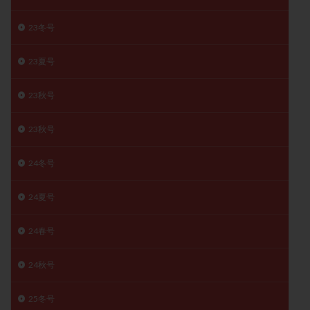
月経痛
未成熟卵
未熟卵
染色体検査
23冬号
染色体異常
栄養素
桑実胚移植
検査
橋本病
機能性不妊
正常形態率
正常胚
23夏号
正常胚率
死産
治療のやめ時
治療計画
23秋号
流産
流産対策
温活
漢方
無排卵
無月経
無痛分娩
無精子症
無頭蓋症
23秋号
生活習慣
生理
生理不順
生理周期
生理痛
産み分け 妊活クイズ
甲状腺
24冬号
甲状腺ホルモン
甲状腺機能不全
男性ホルモン
24夏号
男性不妊
病院選び
痛み
瘢痕症候群
着床
着床の検査
着床の窓
着床不全
24春号
着床前診断
着床率
着床痛
着床障害
睡眠薬
禁欲
移植
移植のタイミング
24秋号
移植周期
移植後
移植後の過ごし方
移植時期
25冬号
稽留流産
空胞
筋膜下筋腫
粘膜下筋腫