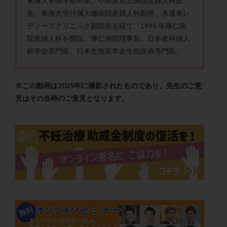
東海大学医学部卒業。小田原市立病院産婦人科医
メンタル
モザイク杯
モザイク胚
長、東海大学付属大磯病院産婦人科勤務、永遠幸レ
ラクトバチルス
ラクトフェリン
ラパロドリリング
ディースクリニック副院長を経て、1996 年厚仁病
リュープリン
リュープロレリン注射
ルトラール
院産婦人科を開設。厚仁病院理事長。日本産科婦人
科学会専門医。日本生殖医学会生殖医療専門医。
レコベル
レトロゾール
レルミナ
ロバートソン
ロング法
一般不妊治療
下垂体不全
不妊
不妊検査
不妊治療
※この動画は2025年に撮影されたものであり、先生のご意
不妊治療後の過ごし方
不妊症
不妊鍼灸
見はその当時のご意見となります。
不整脈
不正出血
不眠
不育症
不育症検査
両側卵管切除術
両卵管閉塞
中絶
中隔子宮
主治医変更
乏精子症
乳がん
乳酸菌
二人目不妊
二人目妊活
二段階胚移植
亜急性甲状腺炎
亜鉛
人工授精
低AMH
低グレード胚
低体重
低刺激
低年齢
低温期
体づくり
体外受精
体質改善
体重増加
体重管理
体験談
保険診療