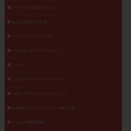
陽性反応
顕微
顕微授精
風疹
食事
アイブイエフ詠田クリニック
食生活
養子縁組
骨盤腹膜炎
高AMH
あなたも卵子がとれる！
高FSH
高プロラクチン血症
高刺激
高年齢
高温期
高齢
高齢出産
黄体ホルモン
アンチエイジングセミナー
黄体化未破裂卵胞
黄体未破裂化卵胞
黄体機能不全
いながきレディースクリニック
黄体補充
イベント
検索
うつのみやレディースクリニック
うめだファティリティークリニック
おおのたウィメンズクリニック埼玉大宮
かしわざき産婦人科