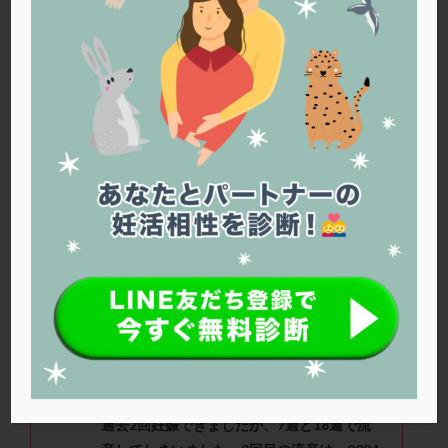
PQQ
PRP療法
SEET法
SLE
TESE
Th検査
TORIO検査
TRIO検査
ZyMot
アシストハッチング
アスピリン
アンタゴニスト法
アンチエイジング
インスリン抵抗性
イントラリピッド
ウトロゲスタン
エコー
エストラーナテープ
エストロゲン
オビドレル
おりもの
カウフマン療法
カウンセリング
ガニレスト
カバサール
カフェイン
カルシウムイオノファ
カンジタ
クラミジア
クリニック選び
グレード
クロミッド
もぐころさん（29
歳）
■治療ステー
ジ：人工授精 ■妊活歴：2年
～3
年
クロミフェン
ゴナールエフ
コロナウイルス
■AMH：6.67 ■精液所見：異常な
コロナワクチン
サウナ
サプリ
サプリメント
し
シート法
シェーングレン症候群
ショート法
シリンジ法
スクラッチ
ステップアップ
■治療状況
過去2回妊娠できましたが、7週と18週で流
ステップダウン
ストレス
スプリット