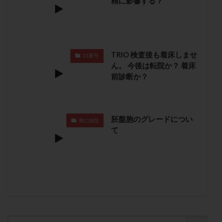
精に影響する？
卵管留血症
卵管通水
卵管造影
卵管造影検査
卵管閉塞
卵胞
卵質
原因不明
双子
反復流産
反復着床不全
受精
受精卵
受精卵凍結
受精率
受精障害
喫煙
培養
TRIO 検査後も着床しませ
23夏号
ん。 今後は転院か？ 着床
培養士
基礎体温
基礎体温表
変形卵
前診断か？
変性卵
多嚢胞性卵巣症候群
多核受精
多精子授精
夫婦生活
奇形率
妊娠
妊娠リスク
妊娠初期
妊娠判定
妊娠検査薬
胚盤胞のグレードについ
厚仁病院
妊娠率
妊娠継続
妊娠継続率
妊活
て
妊活クイズ
妊活デビュー
妊活再開
婦人科疾患
子宮
子宮内フローラ
子宮内細菌叢検査
子宮内膜
子宮内膜ポリープ
子宮内膜受容能検査
子宮内膜炎
子宮内膜異型増殖症
子宮内膜症
子宮内膜症性嚢胞
子宮卵管造影検査
子宮収縮
子宮外妊娠