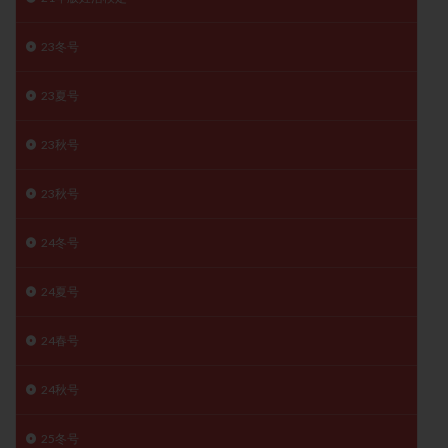
月経痛
未成熟卵
未熟卵
染色体検査
23冬号
染色体異常
栄養素
桑実胚移植
検査
橋本病
機能性不妊
正常形態率
正常胚
23夏号
正常胚率
死産
治療のやめ時
治療計画
流産
流産対策
温活
漢方
無排卵
23秋号
無月経
無痛分娩
無精子症
無頭蓋症
23秋号
生活習慣
生理
生理不順
生理周期
生理痛
産み分け 妊活クイズ
甲状腺
24冬号
甲状腺ホルモン
甲状腺機能不全
男性ホルモン
男性不妊
病院選び
痛み
瘢痕症候群
24夏号
着床
着床の検査
着床の窓
着床不全
24春号
着床前診断
着床率
着床痛
着床障害
睡眠薬
禁欲
移植
移植のタイミング
24秋号
移植周期
移植後
移植後の過ごし方
移植時期
25冬号
稽留流産
空胞
筋膜下筋腫
粘膜下筋腫