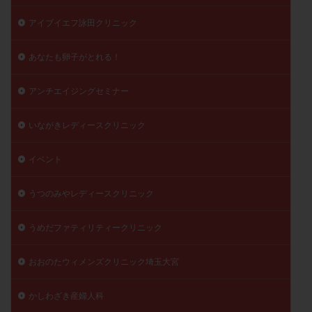
陽性反応
顕微
顕微授精
風疹
食事
アイブイエフ詠田クリニック
食生活
養子縁組
骨盤腹膜炎
高AMH
あなたも卵子がとれる！
高FSH
高プロラクチン血症
高刺激
高年齢
高温期
高齢
高齢出産
黄体ホルモン
アンチエイジングセミナー
黄体化未破裂卵胞
黄体未破裂化卵胞
黄体機能不全
黄体補充
いながきレディースクリニック
検索
イベント
うつのみやレディースクリニック
うめだファティリティークリニック
おおのたウィメンズクリニック埼玉大宮
かしわざき産婦人科