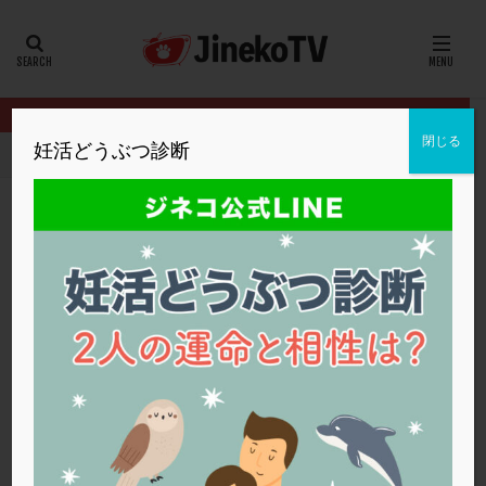
カテゴリー
タグ
閉じる
妊活どうぶつ診断
HOME
クリニック別
厚仁病院
2回の流産、ステップアップす
20代
22冬
2人目妊活
2個戻し
2個移植
30代
3個移植
40代
AID
ALICE
AMH
ART
BMI
CD138
DC胚
DFI
2回の流産、ステップアップするべき？
DHEA
E2
EMMA
EndomeTRIO検査
厚仁病院
ステップアップ
,
人工授精
,
体外受精
,
流産
ERA
ERA検査
ERPeak
FSH
FST
FTカテーテル
hCG
IMSI
L-カルニチン
厚仁病院
LH
LUF
MD-TESE
MRワクチン
MTHFR
NIPT
NK活性
NK細胞
OHSS
P4
PCO
PCOS
PCOS，妊活クイズ
PCPS
PFC-FD療法
PGT-A
PICSI
PMS
PPOS法