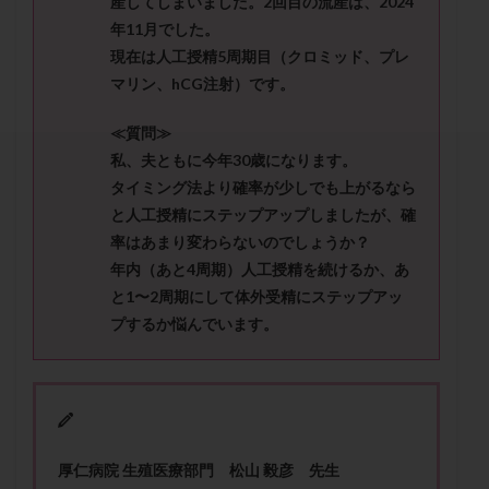
産してしまいました。2回目の流産は、2024
セカンドオピニオン
セックスレス
ダイエット
年11月でした。
タイミング法
タイムラプス
ダイレクト分割
現在は人工授精5周期目（クロミッド、プレ
タクロリムス
チョコレート嚢胞
チラーヂン
マリン、hCG注射）です。
トリオ検査
トリソミー
ネフローゼ症候群
≪質問≫
ビタミンC
ビタミンD
ピックアップ障害
私、夫ともに今年30歳になります。
ビブラマイシン
ピル
フーナーテスト
タイミング法より確率が少しでも上がるなら
フェマーラ
フォリスチム
ブセレリン点鼻薬
と人工授精にステップアップしましたが、確
ブライダルチェック
フラグメント
プラセンタ
率はあまり変わらないのでしょうか？
年内（あと4周期）人工授精を続けるか、あ
プラノバール
プラバノール
ふりかけ法
と1〜2周期にして体外受精にステップアッ
プレコンセプション
プレドニン
プレマリン
プするか悩んでいます。
プログラフ
プロゲステロン
プロテイン
プロバイオティクス
プロラクチン
ホルモン値
ホルモン投与
ホルモン注射
ホルモン補充周期
ホルモン補充法
ホルモン補充療法
厚仁病院 生殖医療部門 松山 毅彦 先生
マイクロポリープ
マルチビタミン
ミトコンドリア