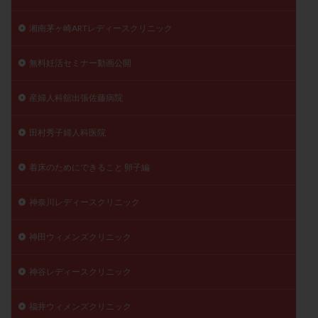
湘南茅ヶ崎ARTレディースクリニック
無料妊活セミナー動画公開
産婦人科舘出張佐藤病院
田村秀子婦人科医院
着床のためにできること 卵子編
神奈川レディースクリニック
神田ウィメンズクリニック
神谷レディースクリニック
福井ウィメンズクリニック