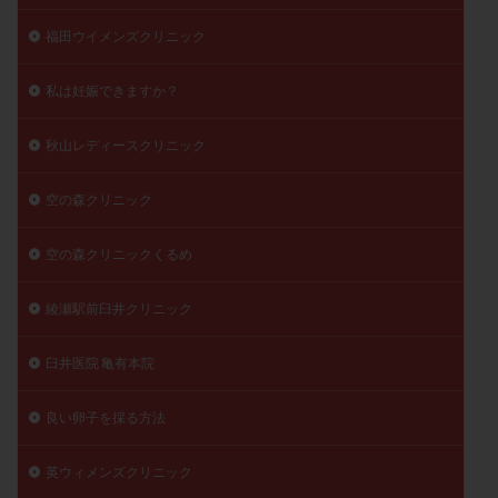
福田ウイメンズクリニック
私は妊娠できますか？
秋山レディースクリニック
空の森クリニック
空の森クリニックくるめ
綾瀬駅前臼井クリニック
臼井医院 亀有本院
良い卵子を採る方法
英ウィメンズクリニック