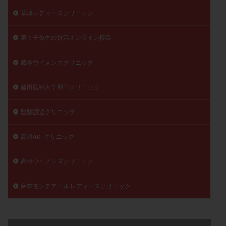
草津レディースクリニック
菜々子先生の妊活オンライン授業
蔵本ウイメンズクリニック
藤田医科大学羽田クリニック
醍醐渡辺クリニック
高崎ARTクリニック
高橋ウイメンズクリニック
麻布モンテアール レディースクリニック