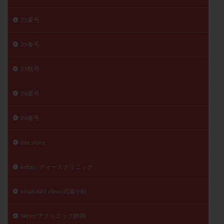
精子
精子の質
精子凍結
精子提供
25夏号
精子減少症
精子無力症
精液検査
精神安定剤
精索静脈瘤
糖質
経血量
経過措置
25春号
絨毛染色体検査
絨毛組織
絨毛膜下血腫
25秋号
肝機能障害
肥満
胎嚢
胎盤ポリープ
胚
胚培養
胚盤胞
胚盤胞到達率
胚盤胞移植
26夏号
胚移植
腹腔鏡手術
腹腔鏡検査
膣内射精障害
膿精液症
自己注射
自然周期
自然妊娠
26春号
自然排卵周期
自然移植周期
自費診療
良好胚
her story
良好胚盤胞
葉酸
融解方法
血流改善
視床下部
貧血
貯卵
費用
転座
kobaレディースクリニック
転院
透明帯除去培養
通院
通院回数
通院頻度
連続採卵
運動
過分割胚
Noah ART clinic 武蔵小杉
過食嘔吐
遺伝子異常
遺残卵胞
遺残胎盤
SRHケアクリニック静岡
里親
閉塞性無精子症
閉経
陰性