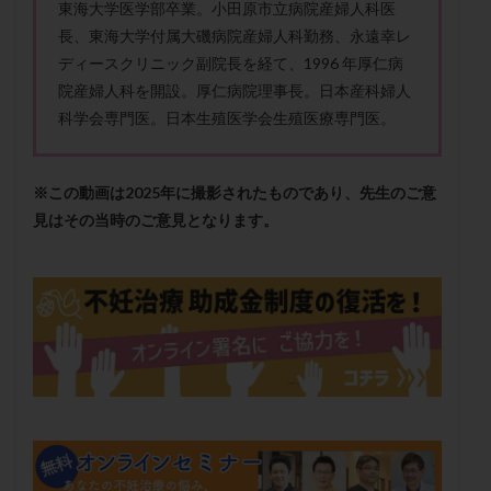
東海大学医学部卒業。小田原市立病院産婦人科医
メンタル
モザイク杯
モザイク胚
長、東海大学付属大磯病院産婦人科勤務、永遠幸レ
ラクトバチルス
ラクトフェリン
ラパロドリリング
ディースクリニック副院長を経て、1996 年厚仁病
リュープリン
リュープロレリン注射
ルトラール
院産婦人科を開設。厚仁病院理事長。日本産科婦人
レコベル
レトロゾール
レルミナ
科学会専門医。日本生殖医学会生殖医療専門医。
ロバートソン
ロング法
一般不妊治療
下垂体不全
不妊
不妊検査
不妊治療
※この動画は2025年に撮影されたものであり、先生のご意
不妊治療後の過ごし方
不妊症
不妊鍼灸
見はその当時のご意見となります。
不整脈
不正出血
不眠
不育症
不育症検査
両側卵管切除術
両卵管閉塞
中絶
中隔子宮
主治医変更
乏精子症
乳がん
乳酸菌
二人目不妊
二人目妊活
二段階胚移植
亜急性甲状腺炎
亜鉛
人工授精
低AMH
低グレード胚
低体重
低刺激
低年齢
低温期
体づくり
体外受精
体質改善
体重増加
体重管理
体験談
保険診療