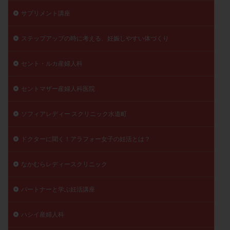
サプリメント講座
ステップアップの時に考える、妊娠しやすい体づくり
セント・ルカ産婦人科
セントマザー産婦人科医院
ソフィアレディー スクリニック水道町
ドクターに聞く！アラフォー女子の妊活とは？
なかむらレディースクリニック
パートナーと学ぶ妊活講座
ハシイ産婦人科