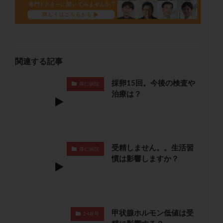
保険適用
偽嚢胞
偽閉経療法
先天性甲状腺機能低下症
先進医療
免疫異常
内膜スクラッチ
再発率
再開
凍結卵
凍結卵子
凍結卵移送
凍結精子
凍結胚
関連する記事
凍結胚盤胞
凍結胚移植
凍結胚移植移植
採卵15回。今後の検査や
出産リスク
出産後
出血性黄体
分割胚
厚仁病院
治療は？
分割胚凍結
初期胚
初期胚凍結
初期胚移植
初診
刺激周期
刺激方法
刺激法
前核期凍結
副作用
化学流産
医療保険
卵の数
卵の質
卵の輸送
卵子
受精しません。。生活習
厚仁病院
卵子の老化
卵子の質
卵子凍結
卵子提供
慣は影響しますか？
卵巣
卵巣の吊り上げ
卵巣刺激
卵巣嚢腫
卵巣多孔
卵巣年齢
卵巣機能
卵巣機能不全
卵巣機能低下
卵巣過剰刺激症候群
卵管
甲状腺ホルモン低値は受
24春号
卵管切除
卵管卵巣膿瘍
卵管水腫
卵管狭窄