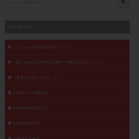
子宮奇形
子宮後屈
子宮筋腫
子宮筋腫，妊活クイズ
子宮腺筋症
子宮鏡検査
射精障害
屈折
帝王切開
帝王切開瘢痕症候群
カテゴリー
後屈子宮
性交渉
性交障害
性感染症
性行為
慢性子宮内膜炎
成熟卵
抗TPO抗体
「これからの不妊治療のポイント」
抗うつ剤
抗カルジオリピン抗体
抗セントロメア抗体
抗リン脂質抗体
抗核抗体
「働く女性のための不妊治療と仕事の両立のポイント」
抗生剤
抗精子抗体
抗酸化成分
排卵
『着床のためにできること』
排卵予定日
排卵出血
排卵刺激
排卵周期
排卵周期法
排卵日
排卵日検査薬
排卵検査薬
2024年いい夫婦の日
排卵痛
排卵誘発
排卵誘発剤
排卵誘発法
2024年体外受精の日
排卵障害
採卵
採卵後の過ごし方
採卵数
採精
断乳
新鮮卵子
新鮮精子
2024年妊活の日
新鮮胚移植
早期卵巣不全
早発卵巣不全
更年期
月経不順
月経周期
月経困難
21年版妊活検定