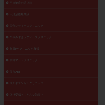
不妊治療の選択肢
不妊治療最前線
両角レディースクリニック
久保みずきレディースクリニック
亀田IVFクリニック幕張
京野アートクリニック
仙台ART
佐久平エンゼルクリニック
体外受精ってどんな治療？