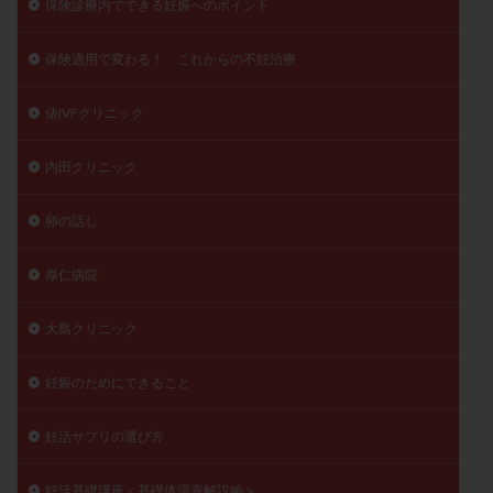
保険診療内でできる妊娠へのポイント
保険適用で変わる！ これからの不妊治療
俵IVFクリニック
内田クリニック
卵の話し
厚仁病院
大島クリニック
妊娠のためにできること
妊活サプリの選び方
妊活基礎講座＜基礎体温表解説編＞