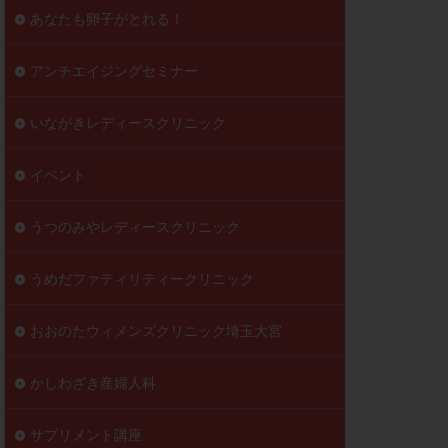
到達率
あなたも卵子がとれる！
自己注射
好胚盤胞
葉酸
アンチエイジングセミナー
透明帯除去培養
いながきレディースクリニック
伝子異常
顕微
顕微授精
イベント
ラクチン血症
胞
うつのみやレディースクリニック
うめだファティリティークリニック
おおのたウィメンズクリニック埼玉大宮
かしわざき産婦人科
サプリメント講座