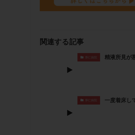
関連する記事
精液所見が
厚仁病院
一度着床し
厚仁病院