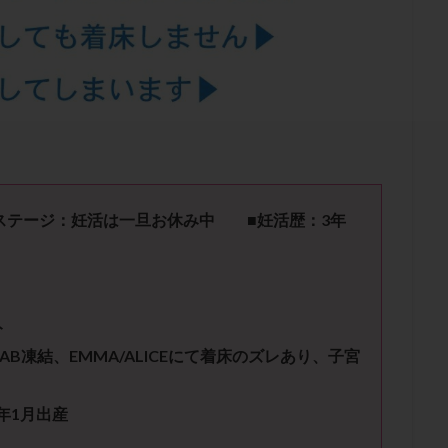
結卵移送
凍結精子
凍結胚
凍結胚盤胞
凍結胚移植
凍結
出産後
出血性黄体
分割胚
分割胚凍結
初期胚
初期胚凍
期
刺激方法
刺激法
前核期凍結
副作用
化学流産
輸送
卵子
卵子の老化
卵子の質
卵子凍結
卵子提供
卵巣刺激
卵巣嚢腫
卵巣多孔
卵巣年齢
卵巣機能
卵
卵巣過剰刺激症候群
卵管
卵管切除
卵管卵巣膿瘍
卵管水腫
卵管通水
卵管造影
卵管造影検査
卵管閉塞
卵胞
卵質
産
反復着床不全
受精
受精卵
受精卵凍結
受精率
ージ：妊活は一旦お休み中 ■妊活歴：3年
基礎体温
基礎体温表
変形卵
変性卵
多嚢胞性卵巣症候
夫婦生活
奇形率
妊娠
妊娠リスク
妊娠初期
妊娠判定
継続
妊娠継続率
妊活
妊活クイズ
妊活デビュー
妊活再
ト
フローラ
子宮内細菌叢検査
子宮内膜
子宮内膜ポリープ
子宮
AB凍結、EMMA/ALICEにて着床のズレあり、子宮
子宮内膜異型増殖症
子宮内膜症
子宮内膜症性嚢胞
子宮卵管造影検
子宮奇形
子宮後屈
子宮筋腫
子宮筋腫，妊活クイズ
子宮腺筋
年1月出産
折
帝王切開
帝王切開瘢痕症候群
後屈子宮
性交渉
性交