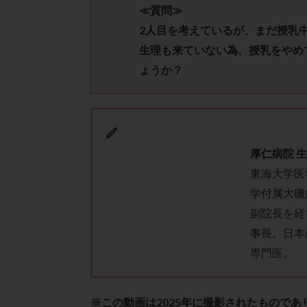
性行為
慢性
≪質問≫
抗セントロメア抗
2人目を考えているが、まだ授乳
排卵予定日
生理も来ていない為、授乳をやめ
排卵検査薬
ょうか？
採卵後の過ごし方
早発卵巣不全
染色体検査
正常胚
正常
厚仁病院 
無排卵
無月
東海大学医
生理痛
産み
学付属大磯
男性不妊
病
副院長を経
着床前診断
事長。日本
専門医。
移植周期
移
精子
精子の
精索静脈瘤
※この動画は2025年に撮影されたもので