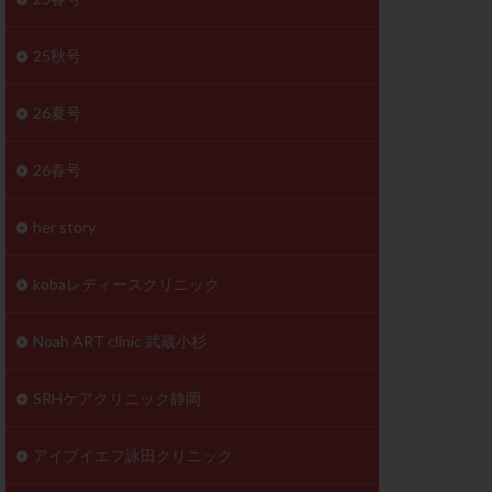
体
成分
排卵
25秋号
検査薬
26夏号
早期卵巣不全
26春号
未熟卵
正常形態率
her story
温活
漢方
理不順
生理周期
kobaレディースクリニック
性ホルモン
着床不全
Noah ART clinic 武蔵小杉
タイミング
SRHケアクリニック静岡
筋腫
粘膜下筋腫
精神安定剤
アイブイエフ詠田クリニック
下血腫