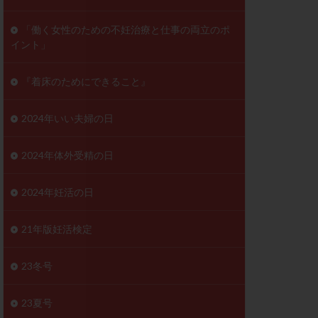
ンD
リスチム
「働く女性のための不妊治療と仕事の両立のポ
イント」
プラバノール
ゲステロン
『着床のためにできること』
ホルモン注射
ビタミン
2024年いい夫婦の日
フェリン
レトロゾール
2024年体外受精の日
妊検査
不妊治療
2024年妊活の日
症
不育症検査
がん
乳酸菌
21年版妊活検定
低AMH
体質改善
23冬号
凍結卵
23夏号