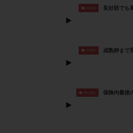
良好胚でも
26春号
成熟卵まで
25春号
保険内最後
厚仁病院