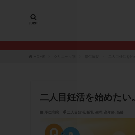
20代
22冬
AMH
ART
ERA
ERA検
LH
LUF
PCO
PCOS
PQQ
PRP療
HOME
クリニック別
厚仁病院
二人目妊活を始
アシストハッチン
イントラリピッド
おりもの
カ
カルシウムイオノ
二人目妊活を始めたい
クロミフェン
サプリメント
厚仁病院
二人目妊活
,
断乳
,
生理
,
高年齢
,
高齢
ステップアップ
ダイエット