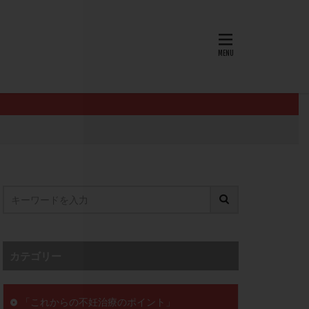
AID
ALICE
EndomeTRIO検査
L-カルニチン
OHSS
P4
PMS
PPOS法
査
ZyMot
ン抵抗性
オビドレル
イン
ロミッド
リ
クラッチ
カテゴリー
セックスレス
ョコレート嚢胞
「これからの不妊治療のポイント」