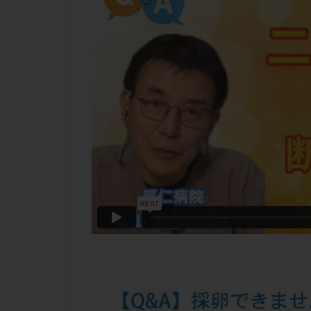
チラーヂン
ピックアップ障害
ブセレリン点鼻薬
ふりかけ法
プロテイン
ホルモン補充周期
ミトコンドリア
ラパロドリリング
レルミナ
ロ
不妊治療後の過ご
両側卵管切除術
二人目不妊
低グレード胚
体重増加
体
先天性甲状腺機能