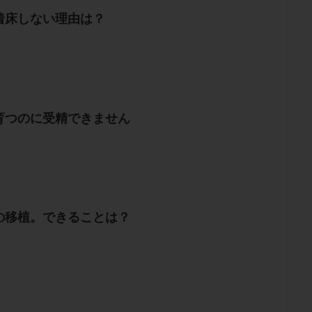
着床しない理由は？
育つのに受精できません
の移植。できることは？