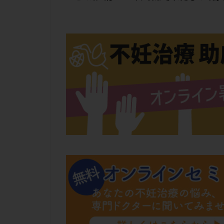
肝機能障害
胚盤胞移植
自然周期
自
融解方法
血
通院
通院回
遺残卵胞
遺
風疹
食事
高刺激
高年
黄体未破裂化卵胞