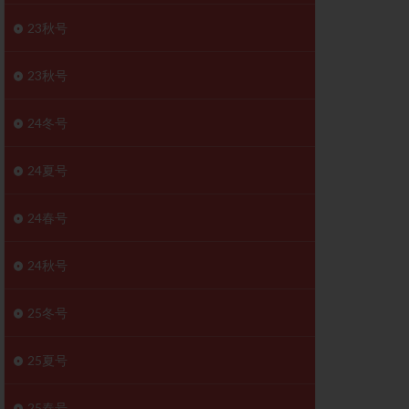
胚移植移植
23秋号
結
初期胚移植
医療保険
卵の数
23秋号
卵巣
巣機能不全
24冬号
卵管狭窄
原因不明
24夏号
受精障害
喫煙
24春号
群
多核受精
妊娠検査薬
24秋号
開
婦人科疾患
内膜受容能検査
25冬号
査
子宮収縮
25夏号
症
子宮鏡検査
障害
性感染症
25春号