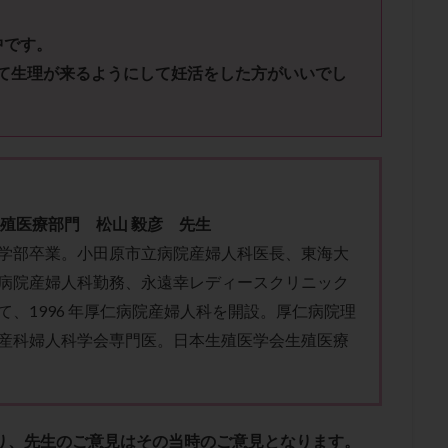
子宮内膜炎
成熟卵
抗TPO抗体
抗うつ剤
抗カルジオリピン抗
体
抗リン脂質抗体
抗核抗体
抗生剤
抗精子抗体
抗酸化
中です。
排卵出血
排卵刺激
排卵周期
排卵周期法
排卵日
排卵日
て生理が来るようにして妊活をした方がいいでし
排卵痛
排卵誘発
排卵誘発剤
排卵誘発法
排卵障害
採卵
採卵数
採精
断乳
新鮮卵子
新鮮精子
新鮮胚移植
更年期
月経不順
月経周期
月経困難
月経痛
未成熟卵
染色体異常
栄養素
桑実胚移植
検査
橋本病
機能性不妊
胚率
死産
治療のやめ時
治療計画
流産
流産対策
生殖医療部門 松山 毅彦 先生
経
無痛分娩
無精子症
無頭蓋症
生活習慣
生理
生
学部卒業。小田原市立病院産婦人科医長、東海大
分け 妊活クイズ
甲状腺
甲状腺ホルモン
甲状腺機能不全
男
病院産婦人科勤務、永遠幸レディースクリニック
院選び
痛み
瘢痕症候群
着床
着床の検査
着床の窓
て、1996 年厚仁病院産婦人科を開設。厚仁病院理
着床率
着床痛
着床障害
睡眠薬
禁欲
移植
移植の
産科婦人科学会専門医。日本生殖医学会生殖医療
植後
移植後の過ごし方
移植時期
稽留流産
空胞
筋膜下
質
精子凍結
精子提供
精子減少症
精子無力症
精液検査
糖質
経血量
経過措置
絨毛染色体検査
絨毛組織
絨毛膜
あり、先生のご意見はその当時のご意見となります。