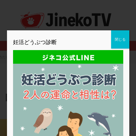
2人目妊活
2個戻し
2個移植
30代
3個移植
40代
BMI
CD138
DC胚
DFI
DHEA
E2
EMMA
査
ERPeak
FSH
FST
FTカテーテル
hCG
IMSI
MD-TESE
MRワクチン
MTHFR
NIPT
NK活性
NK細胞
閉じる
妊活どうぶつ診断
PCOS，妊活クイズ
PCPS
PFC-FD療法
PGT-A
PICSI
法
SEET法
SLE
TESE
Th検査
TORIO検査
TRIO検
めたい。断乳は必要？
グ
アスピリン
アンタゴニスト法
アンチエイジング
インスリ
ウトロゲスタン
エコー
エストラーナテープ
エストロゲン
ウフマン療法
カウンセリング
ガニレスト
カバサール
カフェ
ファ
カンジタ
クラミジア
クリニック選び
グレード
ク
。断乳は必要？
ゴナールエフ
コロナウイルス
コロナワクチン
サウナ
サプ
シート法
シェーングレン症候群
ショート法
シリンジ法
ス
ステップダウン
ストレス
スプリット
セカンドオピニオン
厚仁病院
タイミング法
タイムラプス
ダイレクト分割
タクロリムス
チ