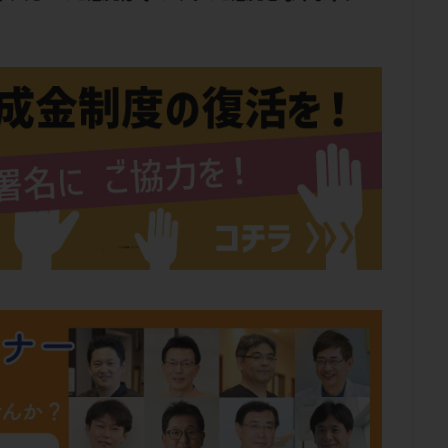
肥満
胎嚢
胎盤ポリープ
胚
胚培養
胚盤胞
胚盤胞
胚移植
腹腔鏡手術
腹腔鏡検査
膣内射精障害
膿精液症
然妊娠
自然排卵周期
自然移植周期
自費診療
良好胚
良
流改善
視床下部
貧血
貯卵
費用
転座
転院
数
通院頻度
連続採卵
運動
過分割胚
過食嘔吐
遺
残胎盤
里親
閉塞性無精子症
閉経
陰性
陽性反応
食生活
養子縁組
骨盤腹膜炎
高AMH
高FSH
高プロ
齢
高温期
高齢
高齢出産
黄体ホルモン
黄体化未破裂卵
黄体機能不全
黄体補充
検索