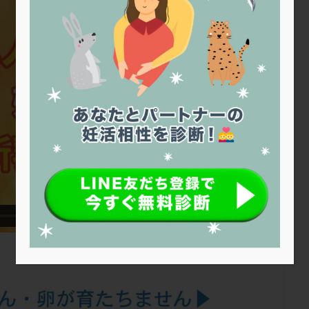
トリオ検査
トリソミー
ネフローゼ症候群
ビタミンC
ビタミ
ビブラマイシン
ピル
フーナーテスト
フェマーラ
フォ
ブライダルチェック
フラグメント
プラセンタ
プラノバール
プレコンセプション
プレドニン
プレマリン
プログラフ
プロ
プロバイオティクス
プロラクチン
ホルモン値
ホルモン投与
ホルモン補充法
ホルモン補充療法
マイクロポリープ
マルチ
メンタル
モザイク杯
モザイク胚
ラクトバチルス
ラクト
リュープリン
リュープロレリン注射
ルトラール
レコベル
バートソン
ロング法
一般不妊治療
下垂体不全
不妊
不
し方
不妊症
不妊鍼灸
不整脈
不正出血
不眠
不育
両卵管閉塞
中絶
中隔子宮
主治医変更
乏精子症
乳
二人目妊活
二段階胚移植
亜急性甲状腺炎
亜鉛
人工授精
低体重
低刺激
低年齢
低温期
体づくり
体外受精
重管理
体験談
保険診療
保険適用
偽嚢胞
偽閉経療法
低下症
先進医療
免疫異常
内膜スクラッチ
再発率
再開