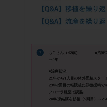
凍結卵子
凍
出産リスク
初診
刺激周
卵の質
卵の
卵巣の吊り上げ
卵巣機能低下
卵管留血症
双子
反復流
もこさん（42
歳）
■治療ステ
培養
培養士
～4
年
多精子授精
■治療状況
妊娠率
妊娠
21年から1人目の体外受精スター
子宮
子宮内
23年2回目の転院後に顕微授精で4
子宮内膜炎
フローラ服薬で調整
子宮外妊娠
24年 凍結胚を移植（5回目）→25
射精障害
屈