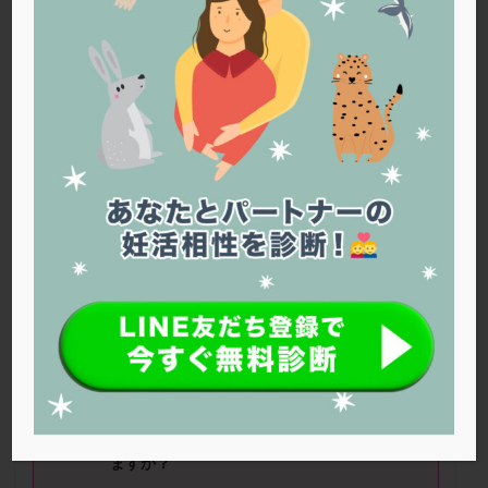
PQQ
PRP療法
SEET法
SLE
TESE
Th検査
TORIO検査
TRIO検査
ZyMot
アシストハッチング
アスピリン
アンタゴニスト法
アンチエイジング
インスリン抵抗性
イントラリピッド
ウトロゲスタン
エコー
エストラーナテープ
エストロゲン
オビドレル
おりもの
カウフマン療法
カウンセリング
ガニレスト
カバサール
カフェイン
カルシウムイオノファ
カンジタ
クラミジア
クリニック選び
グレード
クロミッド
Bun
さん（
38
歳）
■治療ステージ：顕
微授精 ■妊活期間：
1
～
2
年
クロミフェン
ゴナールエフ
コロナウイルス
■
AMH
：
0.9
■精液所見：問題なし
コロナワクチン
サウナ
サプリ
サプリメント
シート法
シェーングレン症候群
ショート法
≪質問①≫
クロミッドでは採卵個数が少ない
シリンジ法
スクラッチ
ステップアップ
といわれますが、何か工夫できることはあり
ますか？
ステップダウン
ストレス
スプリット