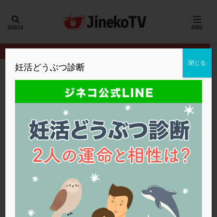
カテゴリー
タグ
閉じる
妊活どうぶつ診断
HOME
クリニック別
厚仁病院
クロミッドで採卵数を増やすに
20代
22冬
2人目妊活
2個戻し
2個移植
30代
3個移植
40代
AID
ALICE
AMH
ART
BMI
CD138
DC胚
DFI
クロミッドで採卵数を増やすには？
DHEA
E2
EMMA
EndomeTRIO検査
厚仁病院
クロミッド
,
低AMH
,
保険適用
,
採卵
,
顕微授精
ERA
ERA検査
ERPeak
FSH
FST
FTカテーテル
hCG
IMSI
L-カルニチン
厚仁病院
LH
LUF
MD-TESE
MRワクチン
MTHFR
NIPT
NK活性
NK細胞
OHSS
P4
PCO
PCOS
PCOS，妊活クイズ
PCPS
PFC-FD療法
PGT-A
PICSI
PMS
PPOS法