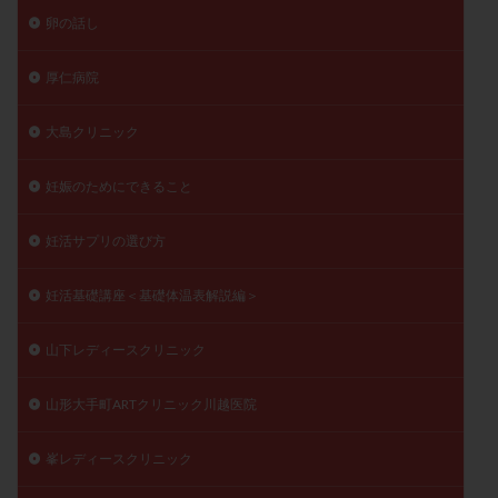
卵の話し
厚仁病院
大島クリニック
妊娠のためにできること
妊活サプリの選び方
妊活基礎講座＜基礎体温表解説編＞
山下レディースクリニック
山形大手町ARTクリニック川越医院
峯レディースクリニック