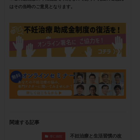
メンタル
モザイク杯
モザイク胚
はその当時のご意見となります。
ラクトバチルス
ラクトフェリン
ラパロドリリング
リュープリン
リュープロレリン注射
ルトラール
レコベル
レトロゾール
レルミナ
ロバートソン
ロング法
一般不妊治療
下垂体不全
不妊
不妊検査
不妊治療
不妊治療後の過ごし方
不妊症
不妊鍼灸
不整脈
不正出血
不眠
不育症
不育症検査
両側卵管切除術
両卵管閉塞
中絶
中隔子宮
主治医変更
乏精子症
乳がん
乳酸菌
二人目不妊
二人目妊活
二段階胚移植
亜急性甲状腺炎
亜鉛
人工授精
低AMH
低グレード胚
低体重
低刺激
低年齢
関連する記事
低温期
体づくり
体外受精
体質改善
不妊治療と生活習慣の改
体重増加
体重管理
体験談
保険診療
厚仁病院