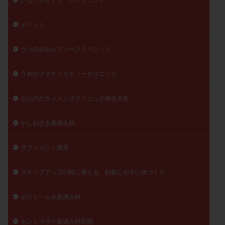
陽性反応
顕微
顕微授精
風疹
食事
イベント
食生活
養子縁組
骨盤腹膜炎
高AMH
高FSH
高プロラクチン血症
高刺激
高年齢
うつのみやレディースクリニック
高温期
高齢
高齢出産
黄体ホルモン
黄体化未破裂卵胞
黄体未破裂化卵胞
黄体機能不全
うめだファティリティークリニック
黄体補充
おおのたウィメンズクリニック埼玉大宮
検索
かしわざき産婦人科
サプリメント講座
ステップアップの時に考える、妊娠しやすい体づくり
セント・ルカ産婦人科
セントマザー産婦人科医院