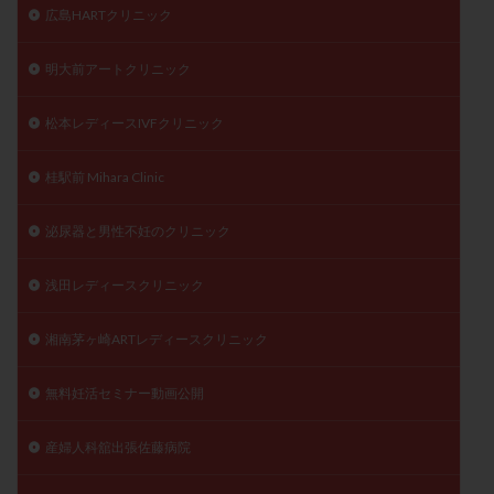
広島HARTクリニック
明大前アートクリニック
松本レディースIVFクリニック
桂駅前 Mihara Clinic
泌尿器と男性不妊のクリニック
浅田レディースクリニック
湘南茅ヶ崎ARTレディースクリニック
無料妊活セミナー動画公開
産婦人科舘出張佐藤病院