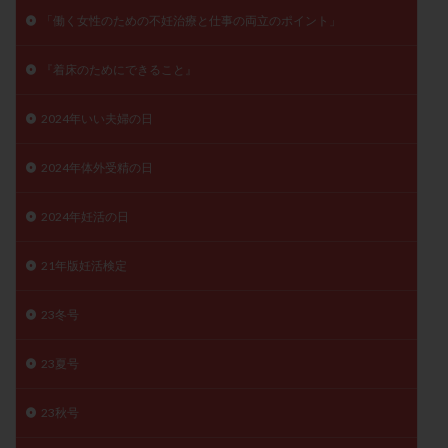
子宮奇形
子宮後屈
子宮筋腫
「働く女性のための不妊治療と仕事の両立のポイント」
子宮筋腫，妊活クイズ
子宮腺筋症
子宮鏡検査
『着床のためにできること』
射精障害
屈折
帝王切開
帝王切開瘢痕症候群
後屈子宮
性交渉
性交障害
性感染症
2024年いい夫婦の日
性行為
慢性子宮内膜炎
成熟卵
抗TPO抗体
2024年体外受精の日
抗うつ剤
抗カルジオリピン抗体
抗セントロメア抗体
抗リン脂質抗体
抗核抗体
2024年妊活の日
抗生剤
抗精子抗体
抗酸化成分
排卵
排卵予定日
排卵出血
排卵刺激
排卵周期
21年版妊活検定
排卵周期法
排卵日
排卵日検査薬
排卵検査薬
23冬号
排卵痛
排卵誘発
排卵誘発剤
排卵誘発法
排卵障害
採卵
採卵後の過ごし方
採卵数
23夏号
採精
断乳
新鮮卵子
新鮮精子
新鮮胚移植
早期卵巣不全
早発卵巣不全
23秋号
更年期
月経不順
月経周期
月経困難