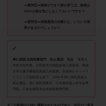
セカンドオピニオン
セックスレス
ダイエット
≪質問②≫
採卵ができて卵が育てば、移植は
タイミング法
タイムラプス
ダイレクト分割
AMH
の値を気にしなくてもいいですか？
タクロリムス
チョコレート嚢胞
チラーヂン
≪質問③≫
保険適用の治療だと、いろいろ限
トリオ検査
トリソミー
ネフローゼ症候群
界があるのでしょうか？
ビタミンC
ビタミンD
ピックアップ障害
ビブラマイシン
ピル
フーナーテスト
フェマーラ
フォリスチム
ブセレリン点鼻薬
ブライダルチェック
フラグメント
プラセンタ
厚仁病院 生殖医療部門 松山 毅彦 先生
東海大
プラノバール
プラバノール
ふりかけ法
学医学部卒業。小田原市立病院産婦人科医長、東海
プレコンセプション
プレドニン
プレマリン
大学付属大磯病院産婦人科勤務、永遠幸レディース
プログラフ
プロゲステロン
プロテイン
クリニック副院長を経て、1996 年厚仁病院産婦人
プロバイオティクス
プロラクチン
ホルモン値
科を開設。厚仁病院理事長。日本産科婦人科学会専
ホルモン投与
ホルモン注射
ホルモン補充周期
門医。日本生殖医学会生殖医療専門医。
ホルモン補充法
ホルモン補充療法
マイクロポリープ
マルチビタミン
ミトコンドリア
※この動画は23年に撮影されたものであり、先生のご意見