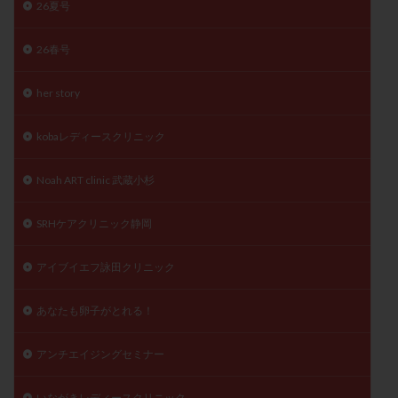
26夏号
精子
精子の質
精子凍結
精子提供
精子減少症
精子無力症
精液検査
精神安定剤
26春号
精索静脈瘤
糖質
経血量
経過措置
her story
絨毛染色体検査
絨毛組織
絨毛膜下血腫
肝機能障害
肥満
胎嚢
胎盤ポリープ
胚
kobaレディースクリニック
胚培養
胚盤胞
胚盤胞到達率
胚盤胞移植
胚移植
腹腔鏡手術
腹腔鏡検査
膣内射精障害
Noah ART clinic 武蔵小杉
膿精液症
自己注射
自然周期
自然妊娠
SRHケアクリニック静岡
自然排卵周期
自然移植周期
自費診療
良好胚
良好胚盤胞
葉酸
融解方法
血流改善
アイブイエフ詠田クリニック
視床下部
貧血
貯卵
費用
転座
あなたも卵子がとれる！
転院
透明帯除去培養
通院
通院回数
通院頻度
連続採卵
運動
過分割胚
アンチエイジングセミナー
過食嘔吐
遺伝子異常
遺残卵胞
遺残胎盤
里親
閉塞性無精子症
閉経
陰性
いながきレディースクリニック