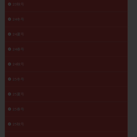
23秋号
月経痛
未成熟卵
未熟卵
染色体検査
染色体異常
栄養素
桑実胚移植
検査
24冬号
橋本病
機能性不妊
正常形態率
正常胚
正常胚率
死産
治療のやめ時
治療計画
24夏号
流産
流産対策
温活
漢方
無排卵
24春号
無月経
無痛分娩
無精子症
無頭蓋症
生活習慣
生理
生理不順
生理周期
24秋号
生理痛
産み分け 妊活クイズ
甲状腺
25冬号
甲状腺ホルモン
甲状腺機能不全
男性ホルモン
男性不妊
病院選び
痛み
瘢痕症候群
25夏号
着床
着床の検査
着床の窓
着床不全
着床前診断
着床率
着床痛
着床障害
25春号
睡眠薬
禁欲
移植
移植のタイミング
25秋号
移植周期
移植後
移植後の過ごし方
移植時期
稽留流産
空胞
筋膜下筋腫
粘膜下筋腫