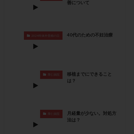
善について
保険適用
偽嚢胞
偽閉経療法
先天性甲状腺機能低下症
先進医療
免疫異常
内膜スクラッチ
再発率
再開
凍結卵
凍結卵子
凍結卵移送
凍結精子
凍結胚
40代のための不妊治療
2024年体外受精の日
凍結胚盤胞
凍結胚移植
凍結胚移植移植
出産リスク
出産後
出血性黄体
分割胚
分割胚凍結
初期胚
初期胚凍結
初期胚移植
初診
刺激周期
刺激方法
刺激法
移植までにできること
厚仁病院
前核期凍結
副作用
化学流産
医療保険
は？
卵の数
卵の質
卵の輸送
卵子
卵子の老化
卵子の質
卵子凍結
卵子提供
卵巣
卵巣の吊り上げ
卵巣刺激
卵巣嚢腫
卵巣多孔
卵巣年齢
卵巣機能
卵巣機能不全
月経量が少ない。対処方
厚仁病院
法は？
卵巣機能低下
卵巣過剰刺激症候群
卵管
卵管切除
卵管卵巣膿瘍
卵管水腫
卵管狭窄