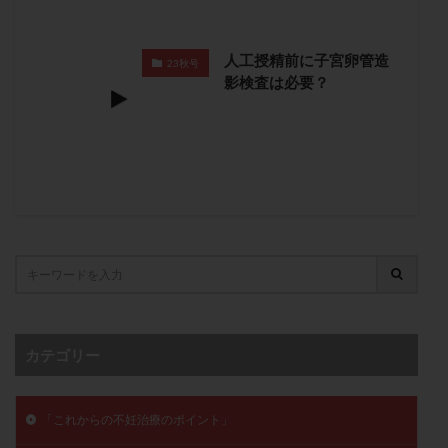
卵管留血症
卵管通水
卵管造影
卵管造影検査
卵管閉塞
卵胞
卵質
原因不明
双子
人工授精前に子宮卵管造
23秋号
反復流産
反復着床不全
受精
受精卵
影検査は必要？
受精卵凍結
受精率
受精障害
喫煙
培養
培養士
基礎体温
基礎体温表
変形卵
変性卵
多嚢胞性卵巣症候群
多核受精
多精子授精
夫婦生活
奇形率
妊娠
妊娠リスク
妊娠初期
妊娠判定
妊娠検査薬
妊娠率
妊娠継続
妊娠継続率
妊活
妊活クイズ
妊活デビュー
妊活再開
婦人科疾患
子宮
子宮内フローラ
子宮内細菌叢検査
子宮内膜
子宮内膜ポリープ
カテゴリー
子宮内膜受容能検査
子宮内膜炎
子宮内膜異型増殖症
子宮内膜症
子宮内膜症性嚢胞
「これからの不妊治療のポイント」
子宮卵管造影検査
子宮収縮
子宮外妊娠