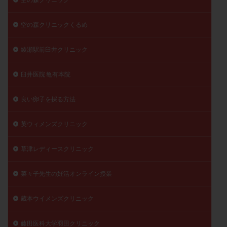
空の森クリニックくるめ
綾瀬駅前臼井クリニック
臼井医院 亀有本院
良い卵子を採る方法
英ウィメンズクリニック
草津レディースクリニック
菜々子先生の妊活オンライン授業
蔵本ウイメンズクリニック
藤田医科大学羽田クリニック