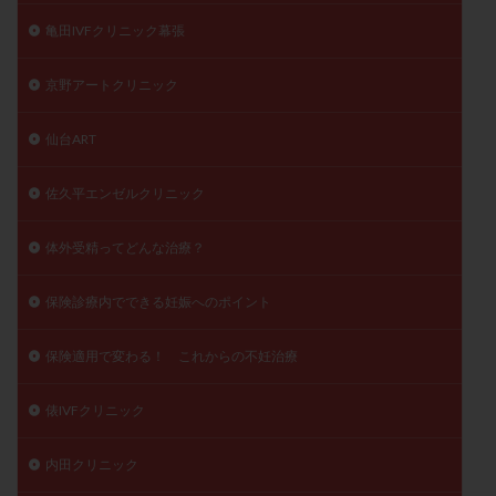
亀田IVFクリニック幕張
京野アートクリニック
仙台ART
佐久平エンゼルクリニック
体外受精ってどんな治療？
保険診療内でできる妊娠へのポイント
保険適用で変わる！ これからの不妊治療
俵IVFクリニック
内田クリニック