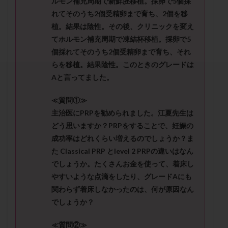
ルモン補充周期で新鮮胚移植。採卵で5個採
セカンドオピニオン
セックスレス
ダイエット
れてそのうち2個受精卵まで育ち、2個を移
タイミング法
タイムラプス
ダイレクト分割
植。結果は陰性。その後、クリニックを変え
タクロリムス
チョコレート嚢胞
チラーヂン
てホルモン補充周期で凍結杯移植。採卵で5
トリオ検査
トリソミー
ネフローゼ症候群
個採れてそのうち2個受精卵まで育ち、それ
らを移植。結果陰性。このときのグレードは
ビタミンC
ビタミンD
ピックアップ障害
Aと言ってました。
ビブラマイシン
ピル
フーナーテスト
フェマーラ
フォリスチム
ブセレリン点鼻薬
≪質問①≫
ブライダルチェック
フラグメント
プラセンタ
主治医にPRPを勧められました。江夏先生は
どう思いますか？PRPをすることで、妊娠の
プラノバール
プラバノール
ふりかけ法
成功率はどれくらい増えるのでしょうか？ま
プレコンセプション
プレドニン
プレマリン
た Classical PRP とlevel 2 PRPの違いはなん
プログラフ
プロゲステロン
プロテイン
でしょうか。たくさんお金を使って、着床し
プロバイオティクス
プロラクチン
ホルモン値
やすいような点滴をしたり、グレードAにも
ホルモン投与
ホルモン注射
ホルモン補充周期
関わらず着床しなかったのは、何が原因なん
でしょうか？
ホルモン補充法
ホルモン補充療法
マイクロポリープ
マルチビタミン
ミトコンドリア
≪質問②≫