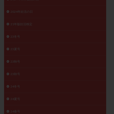
精子
精子の質
精子凍結
精子提供
2024年妊活の日
精子減少症
精子無力症
精液検査
精神安定剤
精索静脈瘤
糖質
経血量
経過措置
21年版妊活検定
絨毛染色体検査
絨毛組織
絨毛膜下血腫
肝機能障害
肥満
胎嚢
胎盤ポリープ
胚
23冬号
胚培養
胚盤胞
胚盤胞到達率
胚盤胞移植
23夏号
胚移植
腹腔鏡手術
腹腔鏡検査
膣内射精障害
膿精液症
自己注射
自然周期
自然妊娠
23秋号
自然排卵周期
自然移植周期
自費診療
良好胚
23秋号
良好胚盤胞
葉酸
融解方法
血流改善
視床下部
貧血
貯卵
費用
転座
24冬号
転院
透明帯除去培養
通院
通院回数
通院頻度
連続採卵
運動
過分割胚
24夏号
過食嘔吐
遺伝子異常
遺残卵胞
遺残胎盤
24春号
里親
閉塞性無精子症
閉経
陰性