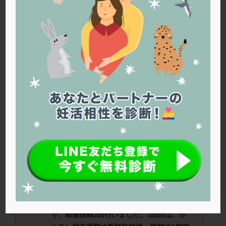
PQQ
PRP療法
SEET法
SLE
TESE
Th検査
TORIO検査
TRIO検査
ZyMot
アシストハッチング
アスピリン
アンタゴニスト法
アンチエイジング
インスリン抵抗性
イントラリピッド
ウトロゲスタン
エコー
エストラーナテープ
エストロゲン
オビドレル
おりもの
カウフマン療法
カウンセリング
ガニレスト
カバサール
カフェイン
カルシウムイオノファ
カンジタ
クラミジア
クリニック選び
グレード
クロミッド
よりちゃんさん（
42
歳）
■治療ステージ：
顕微授精 ■妊活期間：1
～2
年
■
AMH
：
クロミフェン
ゴナールエフ
コロナウイルス
1.32
コロナワクチン
サウナ
サプリ
サプリメント
シート法
シェーングレン症候群
ショート法
≪治療状況≫
シリンジ法
スクラッチ
ステップアップ
私42歳、旦那59歳。トルコ在住。今年に入
り、顕微授精2回行いました。1回目は、ホ
ステップダウン
ストレス
スプリット