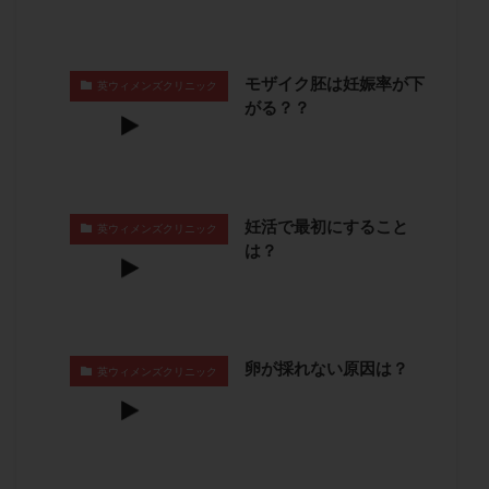
子宮奇形
子宮後屈
子宮筋腫
子宮筋腫，妊活クイズ
子宮腺筋症
子宮鏡検査
モザイク胚は妊娠率が下
射精障害
屈折
帝王切開
帝王切開瘢痕症候群
英ウィメンズクリニック
がる？？
後屈子宮
性交渉
性交障害
性感染症
性行為
慢性子宮内膜炎
成熟卵
抗TPO抗体
抗うつ剤
抗カルジオリピン抗体
抗セントロメア抗体
抗リン脂質抗体
抗核抗体
妊活で最初にすること
英ウィメンズクリニック
は？
抗生剤
抗精子抗体
抗酸化成分
排卵
排卵予定日
排卵出血
排卵刺激
排卵周期
排卵周期法
排卵日
排卵日検査薬
排卵検査薬
排卵痛
排卵誘発
排卵誘発剤
排卵誘発法
卵が採れない原因は？
英ウィメンズクリニック
排卵障害
採卵
採卵後の過ごし方
採卵数
採精
断乳
新鮮卵子
新鮮精子
新鮮胚移植
早期卵巣不全
早発卵巣不全
更年期
月経不順
月経周期
月経困難