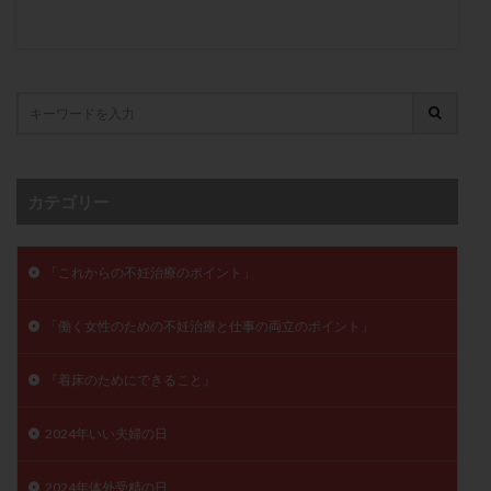
月経痛
未成熟卵
未熟卵
染色体検査
染色体異常
栄養素
桑実胚移植
検査
橋本病
機能性不妊
正常形態率
正常胚
正常胚率
死産
治療のやめ時
治療計画
流産
流産対策
温活
漢方
無排卵
無月経
無痛分娩
無精子症
無頭蓋症
カテゴリー
生活習慣
生理
生理不順
生理周期
生理痛
産み分け 妊活クイズ
甲状腺
「これからの不妊治療のポイント」
甲状腺ホルモン
甲状腺機能不全
男性ホルモン
男性不妊
病院選び
痛み
瘢痕症候群
「働く女性のための不妊治療と仕事の両立のポイント」
着床
着床の検査
着床の窓
着床不全
『着床のためにできること』
着床前診断
着床率
着床痛
着床障害
睡眠薬
禁欲
移植
移植のタイミング
2024年いい夫婦の日
移植周期
移植後
移植後の過ごし方
移植時期
稽留流産
空胞
筋膜下筋腫
粘膜下筋腫
2024年体外受精の日