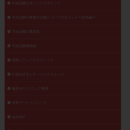
不妊治療のターニングポイント
不妊治療の検査や治療についてのポイント〜女性編〜
不妊治療の選択肢
不妊治療最前線
両角レディースクリニック
久保みずきレディースクリニック
亀田IVFクリニック幕張
京野アートクリニック
仙台ART