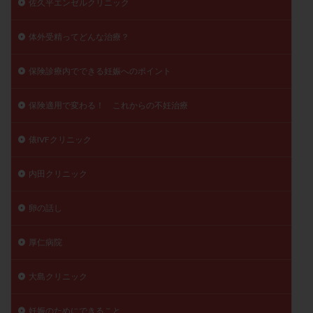
佐久平エンゼルクリニック
体外受精ってどんな治療？
保険診療内でできる妊娠へのポイント
保険適用で変わる！ これからの不妊治療
俵IVFクリニック
内田クリニック
卵の話し
厚仁病院
大島クリニック
妊娠のためにできること