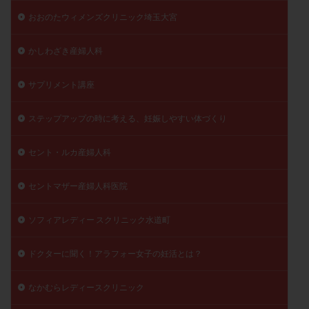
おおのたウィメンズクリニック埼玉大宮
かしわざき産婦人科
サプリメント講座
ステップアップの時に考える、妊娠しやすい体づくり
セント・ルカ産婦人科
セントマザー産婦人科医院
ソフィアレディー スクリニック水道町
ドクターに聞く！アラフォー女子の妊活とは？
なかむらレディースクリニック