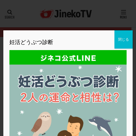
カテゴリー
タグ
閉じる
妊活どうぶつ診断
HOME
クリニック別
英ウィメンズクリニック
PRPで妊娠率
20代
22冬
2人目妊活
2個戻し
2個移植
30代
3個移植
40代
AID
ALICE
AMH
ART
BMI
CD138
DC胚
DFI
PRPで妊娠率はどれぐらい上がる？
DHEA
E2
EMMA
EndomeTRIO検査
英ウィメンズクリニック
PRP療法
,
着床不全
,
顕微授精
,
高齢
ERA
ERA検査
ERPeak
FSH
FST
FTカテーテル
hCG
IMSI
L-カルニチン
英ウィメンズクリニック
LH
LUF
MD-TESE
MRワクチン
MTHFR
NIPT
NK活性
NK細胞
OHSS
P4
PCO
PCOS
PCOS，妊活クイズ
PCPS
PFC-FD療法
PGT-A
PICSI
PMS
PPOS法