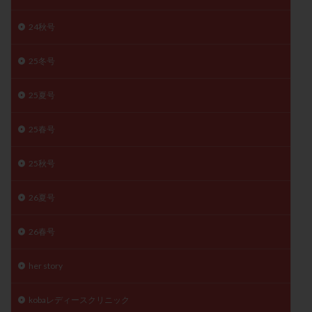
陽性反応
顕微
顕微授精
風疹
食事
24秋号
食生活
養子縁組
骨盤腹膜炎
高AMH
高FSH
高プロラクチン血症
高刺激
高年齢
25冬号
高温期
高齢
高齢出産
黄体ホルモン
25夏号
黄体化未破裂卵胞
黄体未破裂化卵胞
黄体機能不全
黄体補充
25春号
検索
25秋号
26夏号
26春号
her story
kobaレディースクリニック