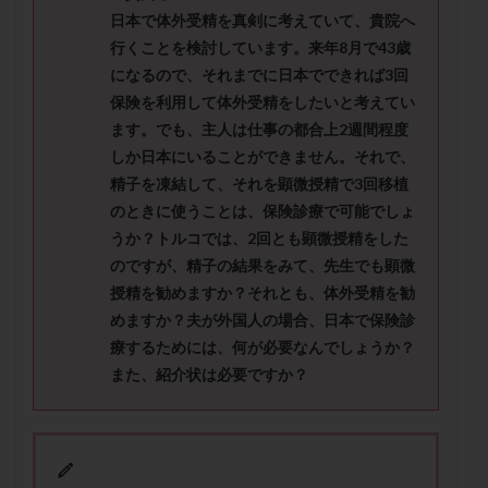
メンタル
モザイク杯
モザイク胚
日本で体外受精を真剣に考えていて、貴院へ
ラクトバチルス
ラクトフェリン
ラパロドリリング
行くことを検討しています。来年8月で43歳
になるので、それまでに日本でできれば3回
リュープリン
リュープロレリン注射
ルトラール
保険を利用して体外受精をしたいと考えてい
レコベル
レトロゾール
レルミナ
ます。でも、主人は仕事の都合上2週間程度
ロバートソン
ロング法
一般不妊治療
しか日本にいることができません。それで、
下垂体不全
不妊
不妊検査
不妊治療
精子を凍結して、それを顕微授精で3回移植
不妊治療後の過ごし方
不妊症
不妊鍼灸
のときに使うことは、保険診療で可能でしょ
うか？トルコでは、2回とも顕微授精をした
不整脈
不正出血
不眠
不育症
のですが、精子の結果をみて、先生でも顕微
不育症検査
両側卵管切除術
両卵管閉塞
中絶
授精を勧めますか？それとも、体外受精を勧
中隔子宮
主治医変更
乏精子症
乳がん
めますか？夫が外国人の場合、日本で保険診
乳酸菌
二人目不妊
二人目妊活
二段階胚移植
療するためには、何が必要なんでしょうか？
亜急性甲状腺炎
亜鉛
人工授精
低AMH
また、紹介状は必要ですか？
低グレード胚
低体重
低刺激
低年齢
低温期
体づくり
体外受精
体質改善
体重増加
体重管理
体験談
保険診療