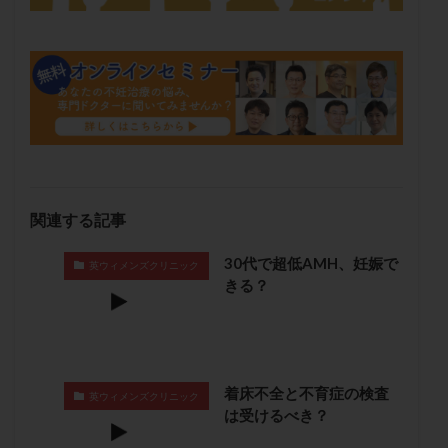
卵管留血症
卵管通水
卵管造影
卵管造影検査
卵管閉塞
卵胞
卵質
原因不明
双子
反復流産
反復着床不全
受精
受精卵
受精卵凍結
受精率
受精障害
喫煙
培養
培養士
基礎体温
基礎体温表
変形卵
変性卵
多嚢胞性卵巣症候群
多核受精
多精子授精
夫婦生活
奇形率
妊娠
関連する記事
妊娠リスク
妊娠初期
妊娠判定
妊娠検査薬
妊娠率
妊娠継続
妊娠継続率
妊活
30代で超低AMH、妊娠で
英ウィメンズクリニック
きる？
妊活クイズ
妊活デビュー
妊活再開
婦人科疾患
子宮
子宮内フローラ
子宮内細菌叢検査
子宮内膜
子宮内膜ポリープ
子宮内膜受容能検査
子宮内膜炎
着床不全と不育症の検査
英ウィメンズクリニック
子宮内膜異型増殖症
子宮内膜症
子宮内膜症性嚢胞
は受けるべき？
子宮卵管造影検査
子宮収縮
子宮外妊娠