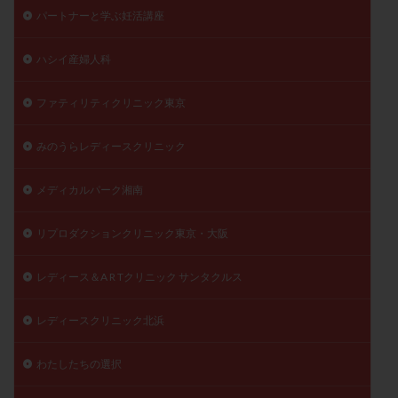
パートナーと学ぶ妊活講座
ハシイ産婦人科
ファティリティクリニック東京
みのうらレディースクリニック
メディカルパーク湘南
リプロダクションクリニック東京・大阪
レディース＆A R Tクリニック サンタクルス
レディースクリニック北浜
わたしたちの選択