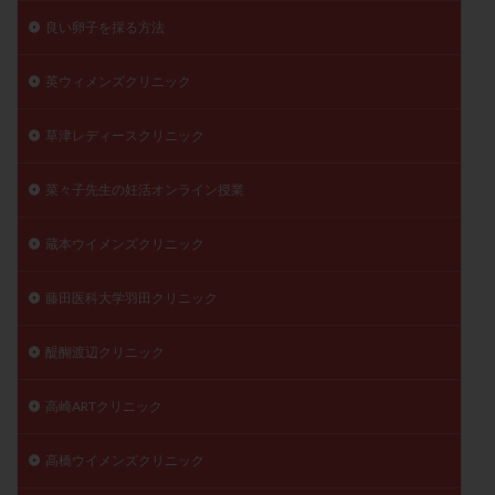
良い卵子を採る方法
英ウィメンズクリニック
草津レディースクリニック
菜々子先生の妊活オンライン授業
蔵本ウイメンズクリニック
藤田医科大学羽田クリニック
醍醐渡辺クリニック
高崎ARTクリニック
高橋ウイメンズクリニック