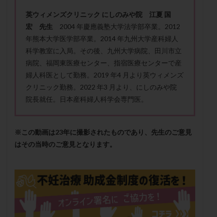
保険適用
偽嚢胞
偽閉経療法
英ウィメンズクリニック にしのみや院 江夏 国
先天性甲状腺機能低下症
先進医療
免疫異常
宏 先生
2004 年慶應義塾大学法学部卒業。2012
内膜スクラッチ
再発率
再開
凍結卵
年熊本大学医学部卒業。2014 年九州大学産科婦人
科学教室に入局。その後、九州大学病院、田川市立
凍結卵子
凍結卵移送
凍結精子
凍結胚
病院、福岡東医療センター、指宿医療センターで産
凍結胚盤胞
凍結胚移植
凍結胚移植移植
婦人科医として勤務。2019 年4 月より英ウィメンズ
出産リスク
出産後
出血性黄体
分割胚
クリニック勤務。2022 年3 月より、にしのみや院
分割胚凍結
初期胚
初期胚凍結
初期胚移植
院長就任。日本産科婦人科学会専門医。
初診
刺激周期
刺激方法
刺激法
前核期凍結
副作用
化学流産
医療保険
※この動画は23年に撮影されたものであり、先生のご意見
卵の数
卵の質
卵の輸送
卵子
はその当時のご意見となります。
卵子の老化
卵子の質
卵子凍結
卵子提供
卵巣
卵巣の吊り上げ
卵巣刺激
卵巣嚢腫
卵巣多孔
卵巣年齢
卵巣機能
卵巣機能不全
卵巣機能低下
卵巣過剰刺激症候群
卵管
卵管切除
卵管卵巣膿瘍
卵管水腫
卵管狭窄