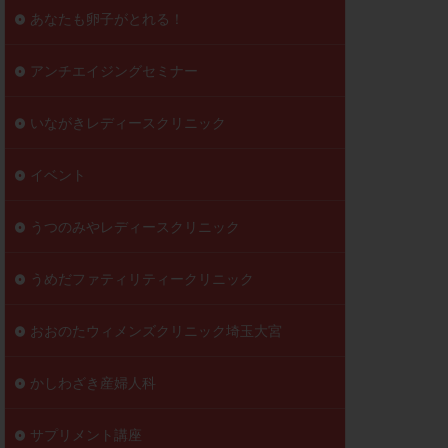
到達率
あなたも卵子がとれる！
自己注射
好胚盤胞
葉酸
アンチエイジングセミナー
透明帯除去培養
いながきレディースクリニック
伝子異常
顕微
顕微授精
イベント
ラクチン血症
胞
うつのみやレディースクリニック
うめだファティリティークリニック
おおのたウィメンズクリニック埼玉大宮
かしわざき産婦人科
サプリメント講座