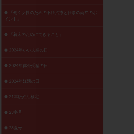
ンD
リスチム
「働く女性のための不妊治療と仕事の両立のポ
イント」
プラバノール
ゲステロン
『着床のためにできること』
ホルモン注射
ビタミン
2024年いい夫婦の日
フェリン
レトロゾール
2024年体外受精の日
妊検査
不妊治療
2024年妊活の日
症
不育症検査
がん
乳酸菌
21年版妊活検定
低AMH
体質改善
23冬号
凍結卵
23夏号