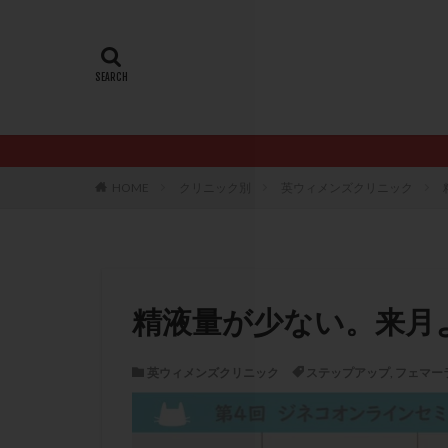
20代
22冬
AMH
ART
ERA
ERA検
LH
LUF
PCO
PCOS
PQQ
PRP療
HOME
クリニック別
英ウィメンズクリニック
アシストハッチン
イントラリピッド
おりもの
カ
カルシウムイオノ
精液量が少ない。来月
クロミフェン
サプリメント
英ウィメンズクリニック
ステップアップ
,
フェマー
ステップアップ
ダイエット