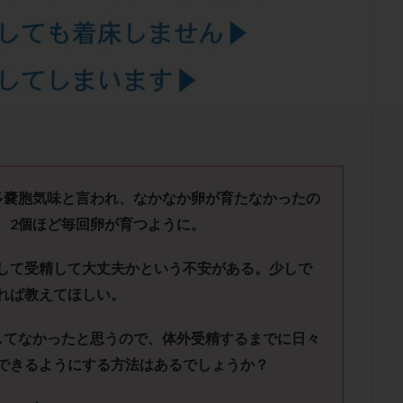
結卵移送
凍結精子
凍結胚
凍結胚盤胞
凍結胚移植
凍結
出産後
出血性黄体
分割胚
分割胚凍結
初期胚
初期胚凍
期
刺激方法
刺激法
前核期凍結
副作用
化学流産
輸送
卵子
卵子の老化
卵子の質
卵子凍結
卵子提供
卵巣刺激
卵巣嚢腫
卵巣多孔
卵巣年齢
卵巣機能
卵
卵巣過剰刺激症候群
卵管
卵管切除
卵管卵巣膿瘍
卵管水腫
卵管通水
卵管造影
卵管造影検査
卵管閉塞
卵胞
卵質
産
反復着床不全
受精
受精卵
受精卵凍結
受精率
多嚢胞気味と言われ、なかなか卵が育たなかったの
基礎体温
基礎体温表
変形卵
変性卵
多嚢胞性卵巣症候
、
2
個ほど毎回卵が育つように。
夫婦生活
奇形率
妊娠
妊娠リスク
妊娠初期
妊娠判定
して受精して大丈夫かという不安がある。少しで
継続
妊娠継続率
妊活
妊活クイズ
妊活デビュー
妊活再
れば教えてほしい。
フローラ
子宮内細菌叢検査
子宮内膜
子宮内膜ポリープ
子宮
子宮内膜異型増殖症
子宮内膜症
子宮内膜症性嚢胞
子宮卵管造影検
してなかったと思うので、体外受精するまでに日々
子宮奇形
子宮後屈
子宮筋腫
子宮筋腫，妊活クイズ
子宮腺筋
できるようにする方法はあるでしょうか？
折
帝王切開
帝王切開瘢痕症候群
後屈子宮
性交渉
性交