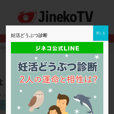
2人目妊活
2個戻し
2個移植
30代
3個移植
40代
BMI
CD138
DC胚
DFI
DHEA
E2
EMMA
査
ERPeak
FSH
FST
FTカテーテル
hCG
IMSI
MD-TESE
MRワクチン
MTHFR
NIPT
NK活性
NK細胞
閉じる
妊活どうぶつ診断
PCOS，妊活クイズ
PCPS
PFC-FD療法
PGT-A
PICSI
法
SEET法
SLE
TESE
Th検査
TORIO検査
TRIO検
精液量が少ない。来月よりステップアップ
グ
アスピリン
アンタゴニスト法
アンチエイジング
インスリ
ウトロゲスタン
エコー
エストラーナテープ
エストロゲン
ウフマン療法
カウンセリング
ガニレスト
カバサール
カフェ
ファ
カンジタ
クラミジア
クリニック選び
グレード
ク
よりステップアップ
ゴナールエフ
コロナウイルス
コロナワクチン
サウナ
サプ
シート法
シェーングレン症候群
ショート法
シリンジ法
ス
ラ
,
人工授精
,
男性不妊
ステップダウン
ストレス
スプリット
セカンドオピニオン
英ウィメンズクリニック
タイミング法
タイムラプス
ダイレクト分割
タクロリムス
チ