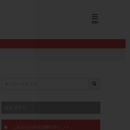
AID
ALICE
EndomeTRIO検査
L-カルニチン
OHSS
P4
PMS
PPOS法
査
ZyMot
ン抵抗性
オビドレル
イン
ロミッド
リ
クラッチ
カテゴリー
セックスレス
ョコレート嚢胞
「これからの不妊治療のポイント」