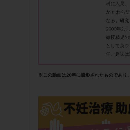
肝機能障害
科に入局。
か たわら
胚盤胞移植
なる。研究
自然周期
自
2000年
融解方法
血
微授精児の
通院
通院回
として英ウ
遺残卵胞
遺
任。趣味は
風疹
食事
高刺激
高年
黄体未破裂化卵胞
※この動画は20年に撮影されたものであり