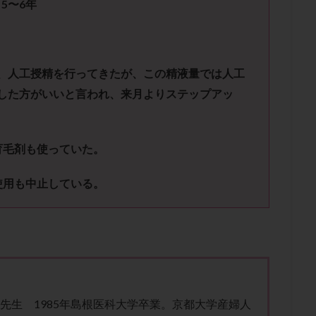
：
5〜6
年
子宮内膜炎
成熟卵
抗TPO抗体
抗うつ剤
抗カルジオリピン抗
体
抗リン脂質抗体
抗核抗体
抗生剤
抗精子抗体
抗酸化
排卵出血
排卵刺激
排卵周期
排卵周期法
排卵日
排卵日
排卵痛
排卵誘発
排卵誘発剤
排卵誘発法
排卵障害
採卵
、人工授精を行ってきたが、この精液量
では人工
採卵数
採精
断乳
新鮮卵子
新鮮精子
新鮮胚移植
した方がいいと言われ、来月より
ステップアッ
更年期
月経不順
月経周期
月経困難
月経痛
未成熟卵
染色体異常
栄養素
桑実胚移植
検査
橋本病
機能性不妊
育毛剤も使っていた。
胚率
死産
治療のやめ時
治療計画
流産
流産対策
経
無痛分娩
無精子症
無頭蓋症
生活習慣
生理
生
使用も中止している。
分け 妊活クイズ
甲状腺
甲状腺ホルモン
甲状腺機能不全
男
院選び
痛み
瘢痕症候群
着床
着床の検査
着床の窓
着床率
着床痛
着床障害
睡眠薬
禁欲
移植
移植の
植後
移植後の過ごし方
移植時期
稽留流産
空胞
筋膜下
質
精子凍結
精子提供
精子減少症
精子無力症
精液検査
糖質
経血量
経過措置
絨毛染色体検査
絨毛組織
絨毛膜
 先生 1985年島根医科大学卒業。京都大学産婦人