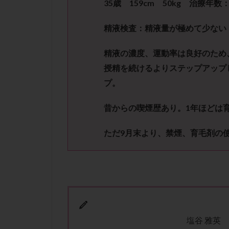
35
歳
159cm
50kg
治療年数
性行為
慢性
抗セントロメア抗
精液検査：精液量が極めて少ない
排卵予定日
排卵検査薬
精液の濃度、運動率は良好のため
採卵後の過ごし方
授精を続けるよりステップアップ
早発卵巣不全
プ。
染色体検査
昔からの喫煙歴あり。
1
年ほどは
正常胚
正常
無排卵
無月
ただ
9
月末より、禁煙、育毛剤の
生理痛
産み
男性不妊
病
着床前診断
移植周期
移
精子
精子の
精索静脈瘤
塩谷 雅英