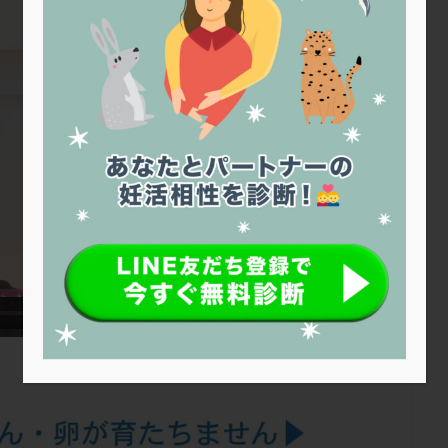
トリオ検査
トリソミー
ネフローゼ症候群
ビタミンC
ビタミ
ビブラマイシン
ピル
フーナーテスト
フェマーラ
フォ
ブライダルチェック
フラグメント
プラセンタ
プラノバール
プレコンセプション
プレドニン
プレマリン
プログラフ
プロ
プロバイオティクス
プロラクチン
ホルモン値
ホルモン投与
ホルモン補充法
ホルモン補充療法
マイクロポリープ
マルチ
メンタル
モザイク杯
モザイク胚
ラクトバチルス
ラクト
リュープリン
リュープロレリン注射
ルトラール
レコベル
バートソン
ロング法
一般不妊治療
下垂体不全
不妊
不
し方
不妊症
不妊鍼灸
不整脈
不正出血
不眠
不育
両卵管閉塞
中絶
中隔子宮
主治医変更
乏精子症
乳
二人目妊活
二段階胚移植
亜急性甲状腺炎
亜鉛
人工授精
低体重
低刺激
低年齢
低温期
体づくり
体外受精
重管理
体験談
保険診療
保険適用
偽嚢胞
偽閉経療法
低下症
先進医療
免疫異常
内膜スクラッチ
再発率
再開