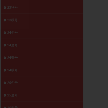
胚移植移植
23秋号
結
初期胚移植
医療保険
卵の数
23秋号
卵巣
巣機能不全
24冬号
卵管狭窄
原因不明
24夏号
受精障害
喫煙
24春号
群
多核受精
妊娠検査薬
24秋号
開
婦人科疾患
内膜受容能検査
25冬号
査
子宮収縮
25夏号
症
子宮鏡検査
障害
性感染症
25春号