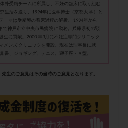
肥満
胎嚢
胎盤ポリープ
胚
胚培養
胚盤胞
胚盤胞
 体外受精チームに所属し、不妊の臨床に取り組む
研究生活を送り、1994年に医学博士（京都大 学）と
胚移植
腹腔鏡手術
腹腔鏡検査
膣内射精障害
膿精液症
テーマは受精卵の着床過程の解析。 1994年から
然妊娠
自然排卵周期
自然移植周期
自費診療
良好胚
良
2月まで神戸市立中央市民病院 に勤務。兵庫県初の顕
流改善
視床下部
貧血
貯卵
費用
転座
転院
誕生に貢献。2000 年3月に不妊症専門クリニック
数
通院頻度
連続採卵
運動
過分割胚
過食嘔吐
遺
ィメンズ クリニックを開設。現在は理事長に就
残胎盤
里親
閉塞性無精子症
閉経
陰性
陽性反応
読 書、ジョギング、テニス。獅子座・Ａ型。
食生活
養子縁組
骨盤腹膜炎
高AMH
高FSH
高プロ
齢
高温期
高齢
高齢出産
黄体ホルモン
黄体化未破裂卵
黄体機能不全
黄体補充
、先生のご意見はその当時のご意見となります。
検索