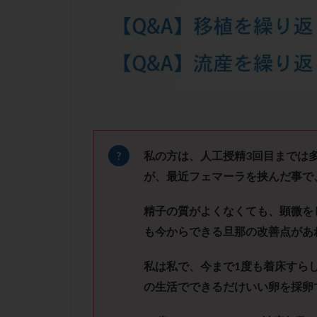
凍結卵子
凍
出産リスク
初診
刺激周
卵の質
卵の
卵巣の吊り上げ
卵巣機能低下
卵管留血症
双子
反復流
私の方は、人工授精
3
回目までは
培養
培養士
が、最近フェマーラを挟んだ事で
多精子授精
精子の質がよくなくても、顕微を
妊娠率
妊娠
も今からできる旦那の改善点があ
子宮
子宮内
子宮内膜炎
私は私で、今まで
1
度も着床すら
子宮外妊娠
の生活でできるだけいい卵を採卵
射精障害
屈