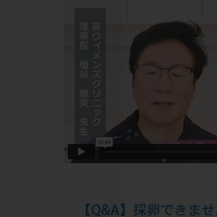
チラーヂン
ピックアップ障害
ブセレリン点鼻薬
ふりかけ法
プロテイン
ホルモン補充周期
ミトコンドリア
ラパロドリリング
レルミナ
ロ
不妊治療後の過ご
両側卵管切除術
二人目不妊
低グレード胚
体重増加
体
先天性甲状腺機能