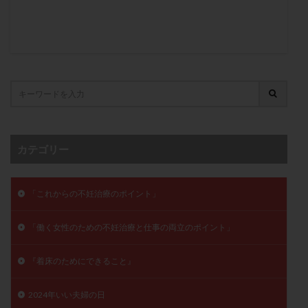
卵管留血症
卵管通水
卵管造影
卵管造影検査
卵管閉塞
卵胞
卵質
原因不明
双子
反復流産
反復着床不全
受精
受精卵
受精卵凍結
受精率
受精障害
喫煙
培養
培養士
基礎体温
基礎体温表
変形卵
変性卵
多嚢胞性卵巣症候群
多核受精
多精子授精
夫婦生活
奇形率
妊娠
カテゴリー
妊娠リスク
妊娠初期
妊娠判定
妊娠検査薬
妊娠率
妊娠継続
妊娠継続率
妊活
「これからの不妊治療のポイント」
妊活クイズ
妊活デビュー
妊活再開
婦人科疾患
子宮
子宮内フローラ
「働く女性のための不妊治療と仕事の両立のポイント」
子宮内細菌叢検査
子宮内膜
子宮内膜ポリープ
子宮内膜受容能検査
子宮内膜炎
『着床のためにできること』
子宮内膜異型増殖症
子宮内膜症
子宮内膜症性嚢胞
2024年いい夫婦の日
子宮卵管造影検査
子宮収縮
子宮外妊娠