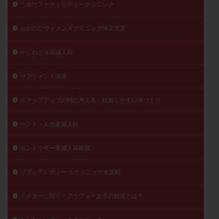
うめだファティリティークリニック
陽性反応
顕微
顕微授精
風疹
食事
食生活
養子縁組
骨盤腹膜炎
高AMH
おおのたウィメンズクリニック埼玉大宮
高FSH
高プロラクチン血症
高刺激
高年齢
かしわざき産婦人科
高温期
高齢
高齢出産
黄体ホルモン
黄体化未破裂卵胞
黄体未破裂化卵胞
黄体機能不全
サプリメント講座
黄体補充
ステップアップの時に考える、妊娠しやすい体づくり
検索
セント・ルカ産婦人科
セントマザー産婦人科医院
ソフィアレディー スクリニック水道町
ドクターに聞く！アラフォー女子の妊活とは？