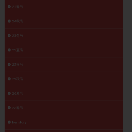
月経痛
未成熟卵
未熟卵
染色体検査
24春号
染色体異常
栄養素
桑実胚移植
検査
24秋号
橋本病
機能性不妊
正常形態率
正常胚
正常胚率
死産
治療のやめ時
治療計画
25冬号
流産
流産対策
温活
漢方
無排卵
25夏号
無月経
無痛分娩
無精子症
無頭蓋症
生活習慣
生理
生理不順
生理周期
25春号
生理痛
産み分け 妊活クイズ
甲状腺
甲状腺ホルモン
甲状腺機能不全
男性ホルモン
25秋号
男性不妊
病院選び
痛み
瘢痕症候群
26夏号
着床
着床の検査
着床の窓
着床不全
着床前診断
着床率
着床痛
着床障害
26春号
睡眠薬
禁欲
移植
移植のタイミング
移植周期
移植後
移植後の過ごし方
移植時期
her story
稽留流産
空胞
筋膜下筋腫
粘膜下筋腫