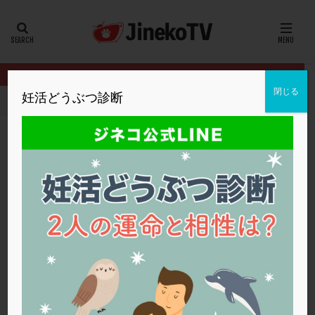
カテゴリー
タグ
閉じる
妊活どうぶつ診断
HOME
イベント
パートナーと学ぶ妊活講座
受精には3つの方
20代
22冬
2人目妊活
2個戻し
2個移植
30代
3個移植
40代
AID
ALICE
AMH
ART
BMI
CD138
DC胚
DFI
受精には3つの方法がある
DHEA
E2
EMMA
EndomeTRIO検査
パートナーと学ぶ妊活講座
,
英ウィメンズクリニック
受精
ERA
ERA検査
ERPeak
FSH
FST
FTカテーテル
hCG
IMSI
L-カルニチン
パートナーと学ぶ妊活講座
LH
LUF
MD-TESE
MRワクチン
MTHFR
NIPT
NK活性
NK細胞
OHSS
P4
PCO
PCOS
PCOS，妊活クイズ
PCPS
PFC-FD療法
PGT-A
PICSI
PMS
PPOS法