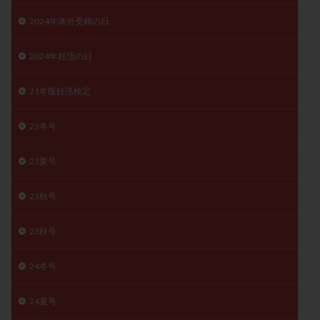
子宮奇形
子宮後屈
子宮筋腫
2024年体外受精の日
子宮筋腫，妊活クイズ
子宮腺筋症
子宮鏡検査
射精障害
屈折
帝王切開
帝王切開瘢痕症候群
2024年妊活の日
後屈子宮
性交渉
性交障害
性感染症
21年版妊活検定
性行為
慢性子宮内膜炎
成熟卵
抗TPO抗体
抗うつ剤
抗カルジオリピン抗体
23冬号
抗セントロメア抗体
抗リン脂質抗体
抗核抗体
23夏号
抗生剤
抗精子抗体
抗酸化成分
排卵
排卵予定日
排卵出血
排卵刺激
排卵周期
23秋号
排卵周期法
排卵日
排卵日検査薬
排卵検査薬
排卵痛
排卵誘発
排卵誘発剤
排卵誘発法
23秋号
排卵障害
採卵
採卵後の過ごし方
採卵数
24冬号
採精
断乳
新鮮卵子
新鮮精子
新鮮胚移植
早期卵巣不全
早発卵巣不全
24夏号
更年期
月経不順
月経周期
月経困難