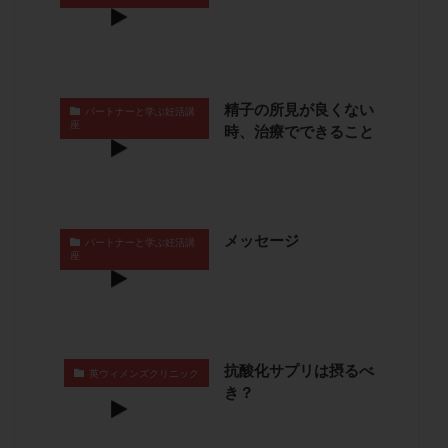
保険適用
偽嚢胞
偽閉経療法
先天性甲状腺機能低下症
先進医療
免疫異常
内膜スクラッチ
再発率
再開
凍結卵
凍結卵子
凍結卵移送
凍結精子
凍結胚
精子の所見が良くない
パートナーと学ぶ妊活講
座
時、治療でできること
凍結胚盤胞
凍結胚移植
凍結胚移植移植
出産リスク
出産後
出血性黄体
分割胚
分割胚凍結
初期胚
初期胚凍結
初期胚移植
初診
刺激周期
刺激方法
刺激法
メッセージ
パートナーと学ぶ妊活講
前核期凍結
副作用
化学流産
医療保険
座
卵の数
卵の質
卵の輸送
卵子
卵子の老化
卵子の質
卵子凍結
卵子提供
卵巣
卵巣の吊り上げ
卵巣刺激
卵巣嚢腫
抗酸化サプリは摂るべ
英ウィメンズクリニック
卵巣多孔
卵巣年齢
卵巣機能
卵巣機能不全
き？
卵巣機能低下
卵巣過剰刺激症候群
卵管
卵管切除
卵管卵巣膿瘍
卵管水腫
卵管狭窄