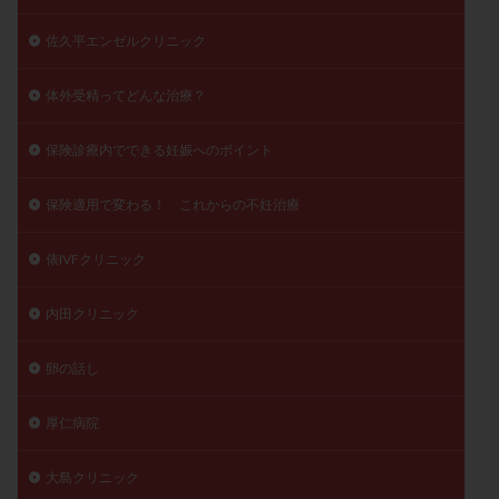
佐久平エンゼルクリニック
体外受精ってどんな治療？
保険診療内でできる妊娠へのポイント
保険適用で変わる！ これからの不妊治療
俵IVFクリニック
内田クリニック
卵の話し
厚仁病院
大島クリニック