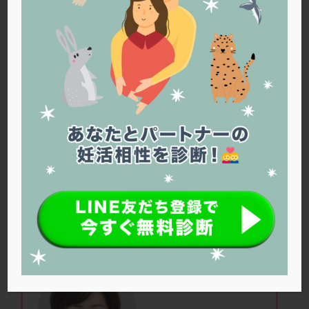
PQQ
PRP療法
SEET法
SLE
TESE
Th検査
TORIO検査
TRIO検査
ZyMot
アシストハッチング
アスピリン
アンタゴニスト法
アンチエイジング
インスリン抵抗性
イントラリピッド
ウトロゲスタン
エコー
エストラーナテープ
エストロゲン
オビドレル
おりもの
カウフマン療法
カウンセリング
ガニレスト
カバサール
カフェイン
カルシウムイオノファ
カンジタ
クラミジア
クリニック選び
グレード
クロミッド
受精には3つの方法がある
クロミフェン
ゴナールエフ
コロナウイルス
コロナワクチン
サウナ
サプリ
サプリメント
シート法
シェーングレン症候群
ショート法
シリンジ法
スクラッチ
ステップアップ
ステップダウン
ストレス
スプリット