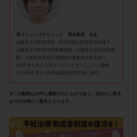
セカンドオピニオン
セックスレス
ダイエット
タイミング法
タイムラプス
ダイレクト分割
タクロリムス
チョコレート嚢胞
チラーヂン
トリオ検査
トリソミー
ネフローゼ症候群
英ウィメンズクリニック 岡本恵理 先生
ビタミンC
ビタミンD
ピックアップ障害
大阪市立大学医学部、同大学院の医学研究科修了。
ビブラマイシン
ピル
フーナーテスト
大阪市立大学医学部附属病院、大阪市立住吉市民病
院、大阪府済生会千里病院の各産婦人科を経て、
フェマーラ
フォリスチム
ブセレリン点鼻薬
2007 年１月より英ウィメンズ クリニックに勤務。
ブライダルチェック
フラグメント
プラセンタ
2013年６月より妊孕能温存部門部長に就任。
プラノバール
プラバノール
ふりかけ法
プレコンセプション
プレドニン
プレマリン
※この動画は24年に撮影されたものであり、先生のご意見
プログラフ
プロゲステロン
プロテイン
はその当時のご意見となります。
プロバイオティクス
プロラクチン
ホルモン値
ホルモン投与
ホルモン注射
ホルモン補充周期
ホルモン補充法
ホルモン補充療法
マイクロポリープ
マルチビタミン
ミトコンドリア