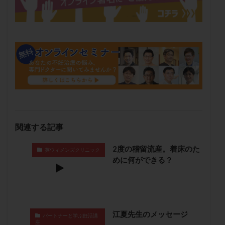
メンタル
モザイク杯
モザイク胚
ラクトバチルス
ラクトフェリン
ラパロドリリング
リュープリン
リュープロレリン注射
ルトラール
レコベル
レトロゾール
レルミナ
ロバートソン
ロング法
一般不妊治療
下垂体不全
不妊
不妊検査
不妊治療
不妊治療後の過ごし方
不妊症
不妊鍼灸
不整脈
不正出血
不眠
不育症
関連する記事
不育症検査
両側卵管切除術
両卵管閉塞
中絶
中隔子宮
主治医変更
乏精子症
乳がん
2度の稽留流産。着床のた
英ウィメンズクリニック
乳酸菌
二人目不妊
二人目妊活
二段階胚移植
めに何ができる？
亜急性甲状腺炎
亜鉛
人工授精
低AMH
低グレード胚
低体重
低刺激
低年齢
低温期
体づくり
体外受精
体質改善
江夏先生のメッセージ
パートナーと学ぶ妊活講
体重増加
体重管理
体験談
保険診療
座