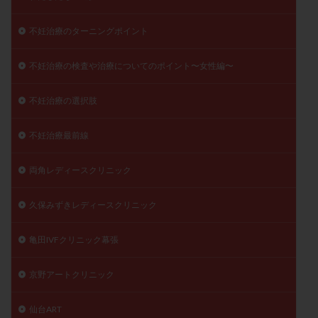
不妊治療のターニングポイント
不妊治療の検査や治療についてのポイント〜女性編〜
不妊治療の選択肢
不妊治療最前線
両角レディースクリニック
久保みずきレディースクリニック
亀田IVFクリニック幕張
京野アートクリニック
仙台ART