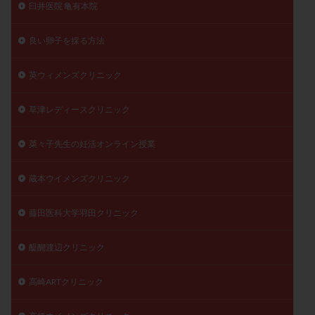
臼井医院 亀有本院
良い卵子を採る方法
英ウィメンズクリニック
草津レディースクリニック
菜々子先生の妊活オンライン授業
蔵本ウイメンズクリニック
藤田医科大学羽田クリニック
醍醐渡辺クリニック
高崎ARTクリニック