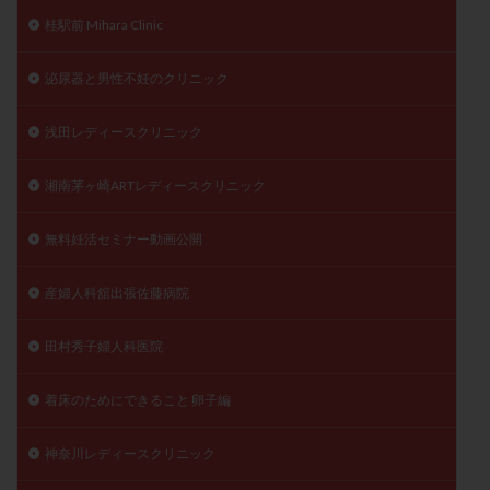
桂駅前 Mihara Clinic
泌尿器と男性不妊のクリニック
浅田レディースクリニック
湘南茅ヶ崎ARTレディースクリニック
無料妊活セミナー動画公開
産婦人科舘出張佐藤病院
田村秀子婦人科医院
着床のためにできること 卵子編
神奈川レディースクリニック