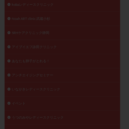
kobaレディースクリニック
精子
精子の質
精子凍結
精子提供
精子減少症
精子無力症
精液検査
精神安定剤
Noah ART clinic 武蔵小杉
精索静脈瘤
糖質
経血量
経過措置
絨毛染色体検査
絨毛組織
絨毛膜下血腫
SRHケアクリニック静岡
肝機能障害
肥満
胎嚢
胎盤ポリープ
胚
アイブイエフ詠田クリニック
胚培養
胚盤胞
胚盤胞到達率
胚盤胞移植
胚移植
腹腔鏡手術
腹腔鏡検査
膣内射精障害
あなたも卵子がとれる！
膿精液症
自己注射
自然周期
自然妊娠
アンチエイジングセミナー
自然排卵周期
自然移植周期
自費診療
良好胚
良好胚盤胞
葉酸
融解方法
血流改善
いながきレディースクリニック
視床下部
貧血
貯卵
費用
転座
転院
透明帯除去培養
通院
通院回数
イベント
通院頻度
連続採卵
運動
過分割胚
うつのみやレディースクリニック
過食嘔吐
遺伝子異常
遺残卵胞
遺残胎盤
里親
閉塞性無精子症
閉経
陰性