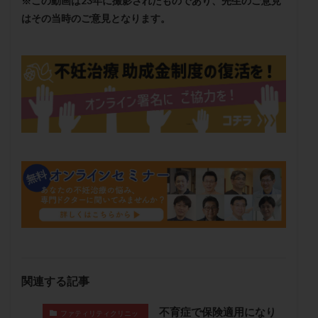
※この動画は23年に撮影されたものであり、先生のご意見
メンタル
モザイク杯
モザイク胚
はその当時のご意見となります。
ラクトバチルス
ラクトフェリン
ラパロドリリング
リュープリン
リュープロレリン注射
ルトラール
レコベル
レトロゾール
レルミナ
ロバートソン
ロング法
一般不妊治療
下垂体不全
不妊
不妊検査
不妊治療
不妊治療後の過ごし方
不妊症
不妊鍼灸
不整脈
不正出血
不眠
不育症
不育症検査
両側卵管切除術
両卵管閉塞
中絶
中隔子宮
主治医変更
乏精子症
乳がん
乳酸菌
二人目不妊
二人目妊活
二段階胚移植
亜急性甲状腺炎
亜鉛
人工授精
低AMH
低グレード胚
低体重
低刺激
低年齢
関連する記事
低温期
体づくり
体外受精
体質改善
体重増加
体重管理
体験談
保険診療
不育症で保険適用になり
ファティリティクリニッ