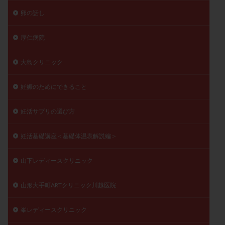
卵の話し
厚仁病院
大島クリニック
妊娠のためにできること
妊活サプリの選び方
妊活基礎講座＜基礎体温表解説編＞
山下レディースクリニック
山形大手町ARTクリニック川越医院
峯レディースクリニック