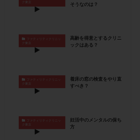
ク東京
そうなのは？
保険適用
偽嚢胞
偽閉経療法
先天性甲状腺機能低下症
先進医療
免疫異常
内膜スクラッチ
再発率
再開
凍結卵
凍結卵子
凍結卵移送
凍結精子
凍結胚
高齢を得意とするクリニ
ファティリティクリニッ
凍結胚盤胞
凍結胚移植
凍結胚移植移植
ク東京
ックはある？
出産リスク
出産後
出血性黄体
分割胚
分割胚凍結
初期胚
初期胚凍結
初期胚移植
初診
刺激周期
刺激方法
刺激法
着床の窓の検査をやり直
前核期凍結
副作用
化学流産
医療保険
ファティリティクリニッ
ク東京
すべき？
卵の数
卵の質
卵の輸送
卵子
卵子の老化
卵子の質
卵子凍結
卵子提供
卵巣
卵巣の吊り上げ
卵巣刺激
卵巣嚢腫
卵巣多孔
卵巣年齢
卵巣機能
卵巣機能不全
妊活中のメンタルの保ち
ファティリティクリニッ
ク東京
方
卵巣機能低下
卵巣過剰刺激症候群
卵管
卵管切除
卵管卵巣膿瘍
卵管水腫
卵管狭窄