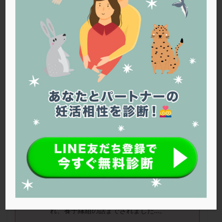
PQQ
PRP療法
SEET法
SLE
TESE
Th検査
TORIO検査
TRIO検査
ZyMot
アシストハッチング
アスピリン
アンタゴニスト法
アンチエイジング
インスリン抵抗性
イントラリピッド
ウトロゲスタン
エコー
エストラーナテープ
エストロゲン
オビドレル
おりもの
カウフマン療法
カウンセリング
ガニレスト
カバサール
カフェイン
カルシウムイオノファ
カンジタ
クラミジア
クリニック選び
グレード
クロミッド
ミッキーさん（38歳）
クロミフェン
ゴナールエフ
コロナウイルス
３回採卵しましたが、子宮内膜症があり、な
コロナワクチン
サウナ
サプリ
サプリメント
かなか個数が採れず、凍結できたのも１個。
シート法
シェーングレン症候群
ショート法
腹腔鏡歴が３回あり、ある先生からは「腹膜
シリンジ法
スクラッチ
ステップアップ
炎のリスクを考えて、採卵は慎重に」と言わ
れ、養子縁組の話までされました…。
ステップダウン
ストレス
スプリット