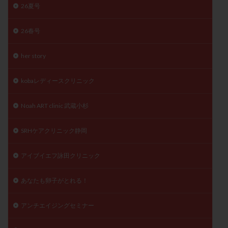
26夏号
精子
精子の質
精子凍結
精子提供
精子減少症
精子無力症
精液検査
精神安定剤
26春号
精索静脈瘤
糖質
経血量
経過措置
her story
絨毛染色体検査
絨毛組織
絨毛膜下血腫
肝機能障害
肥満
胎嚢
胎盤ポリープ
胚
kobaレディースクリニック
胚培養
胚盤胞
胚盤胞到達率
胚盤胞移植
胚移植
腹腔鏡手術
腹腔鏡検査
膣内射精障害
Noah ART clinic 武蔵小杉
膿精液症
自己注射
自然周期
自然妊娠
SRHケアクリニック静岡
自然排卵周期
自然移植周期
自費診療
良好胚
良好胚盤胞
葉酸
融解方法
血流改善
アイブイエフ詠田クリニック
視床下部
貧血
貯卵
費用
転座
転院
透明帯除去培養
通院
通院回数
あなたも卵子がとれる！
通院頻度
連続採卵
運動
過分割胚
アンチエイジングセミナー
過食嘔吐
遺伝子異常
遺残卵胞
遺残胎盤
里親
閉塞性無精子症
閉経
陰性