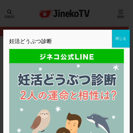
カテゴリー
タグ
閉じる
妊活どうぶつ診断
HOME
フリーマガジン
23秋号
採卵のリスク、ほかの方法も
20代
22冬
2人目妊活
2個戻し
2個移植
30代
3個移植
40代
AID
ALICE
AMH
ART
BMI
CD138
DC胚
DFI
採卵のリスク、ほかの方法も検討すべき？
DHEA
E2
EMMA
EndomeTRIO検査
23秋号
,
ファティリティクリニック東京
子宮内膜症
,
採卵
ERA
ERA検査
ERPeak
FSH
FST
FTカテーテル
hCG
IMSI
L-カルニチン
23秋号
LH
LUF
MD-TESE
MRワクチン
MTHFR
NIPT
NK活性
NK細胞
OHSS
P4
PCO
PCOS
PCOS，妊活クイズ
PCPS
PFC-FD療法
PGT-A
PICSI
PMS
PPOS法