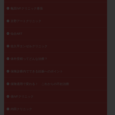
亀田IVFクリニック幕張
京野アートクリニック
仙台ART
佐久平エンゼルクリニック
体外受精ってどんな治療？
保険診療内でできる妊娠へのポイント
保険適用で変わる！ これからの不妊治療
俵IVFクリニック
内田クリニック