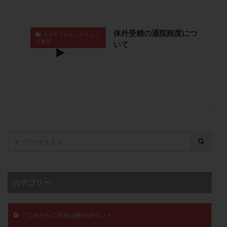
卵管留血症
卵管通水
卵管造影
卵管造影検査
卵管閉塞
卵胞
卵質
原因不明
双子
体外受精の通院頻度につ
ファティリティクリニッ
反復流産
反復着床不全
受精
受精卵
ク東京
いて
受精卵凍結
受精率
受精障害
喫煙
培養
培養士
基礎体温
基礎体温表
変形卵
変性卵
多嚢胞性卵巣症候群
多核受精
多精子授精
夫婦生活
奇形率
妊娠
妊娠リスク
妊娠初期
妊娠判定
妊娠検査薬
妊娠率
妊娠継続
妊娠継続率
妊活
妊活クイズ
妊活デビュー
妊活再開
婦人科疾患
子宮
子宮内フローラ
子宮内細菌叢検査
子宮内膜
子宮内膜ポリープ
カテゴリー
子宮内膜受容能検査
子宮内膜炎
子宮内膜異型増殖症
子宮内膜症
子宮内膜症性嚢胞
「これからの不妊治療のポイント」
子宮卵管造影検査
子宮収縮
子宮外妊娠