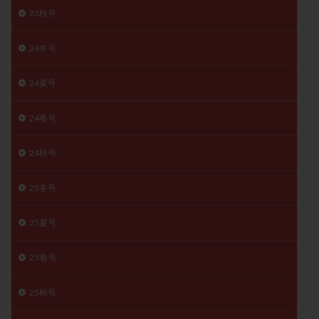
23秋号
月経痛
未成熟卵
未熟卵
染色体検査
染色体異常
栄養素
桑実胚移植
検査
24冬号
橋本病
機能性不妊
正常形態率
正常胚
正常胚率
死産
治療のやめ時
治療計画
24夏号
流産
流産対策
温活
漢方
無排卵
24春号
無月経
無痛分娩
無精子症
無頭蓋症
生活習慣
生理
生理不順
生理周期
24秋号
生理痛
産み分け 妊活クイズ
甲状腺
甲状腺ホルモン
甲状腺機能不全
男性ホルモン
25冬号
男性不妊
病院選び
痛み
瘢痕症候群
25夏号
着床
着床の検査
着床の窓
着床不全
着床前診断
着床率
着床痛
着床障害
25春号
睡眠薬
禁欲
移植
移植のタイミング
移植周期
移植後
移植後の過ごし方
移植時期
25秋号
稽留流産
空胞
筋膜下筋腫
粘膜下筋腫