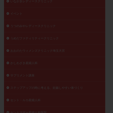
いながきレディースクリニック
陽性反応
顕微
顕微授精
風疹
食事
イベント
食生活
養子縁組
骨盤腹膜炎
高AMH
高FSH
高プロラクチン血症
高刺激
高年齢
うつのみやレディースクリニック
高温期
高齢
高齢出産
黄体ホルモン
黄体化未破裂卵胞
黄体未破裂化卵胞
黄体機能不全
うめだファティリティークリニック
黄体補充
おおのたウィメンズクリニック埼玉大宮
検索
かしわざき産婦人科
サプリメント講座
ステップアップの時に考える、妊娠しやすい体づくり
セント・ルカ産婦人科
セントマザー産婦人科医院