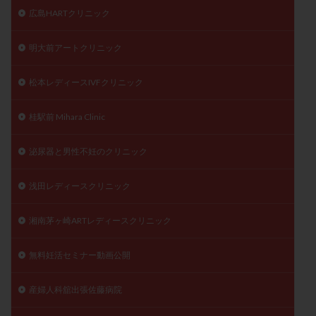
広島HARTクリニック
明大前アートクリニック
松本レディースIVFクリニック
桂駅前 Mihara Clinic
泌尿器と男性不妊のクリニック
浅田レディースクリニック
湘南茅ヶ崎ARTレディースクリニック
無料妊活セミナー動画公開
産婦人科舘出張佐藤病院