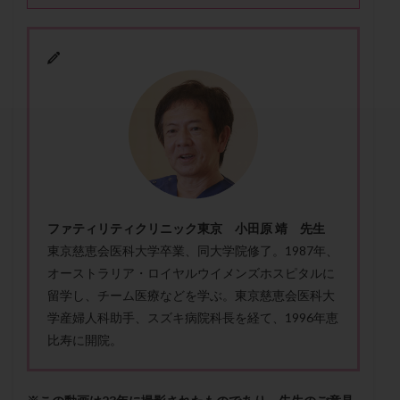
セカンドオピニオン
セックスレス
ダイエット
タイミング法
タイムラプス
ダイレクト分割
タクロリムス
チョコレート嚢胞
チラーヂン
トリオ検査
トリソミー
ネフローゼ症候群
ビタミンC
ビタミンD
ピックアップ障害
ビブラマイシン
ピル
フーナーテスト
フェマーラ
フォリスチム
ブセレリン点鼻薬
ブライダルチェック
フラグメント
プラセンタ
プラノバール
プラバノール
ふりかけ法
ファティリティクリニック東京 小田原 靖 先生
東京慈恵会医科大学卒業、同大学院修了。1987年、
プレコンセプション
プレドニン
プレマリン
オーストラリア・ロイヤルウイメンズホスピタルに
プログラフ
プロゲステロン
プロテイン
留学し、チーム医療などを学ぶ。東京慈恵会医科大
プロバイオティクス
プロラクチン
ホルモン値
学産婦人科助手、スズキ病院科長を経て、1996年恵
ホルモン投与
ホルモン注射
ホルモン補充周期
比寿に開院。
ホルモン補充法
ホルモン補充療法
マイクロポリープ
マルチビタミン
ミトコンドリア