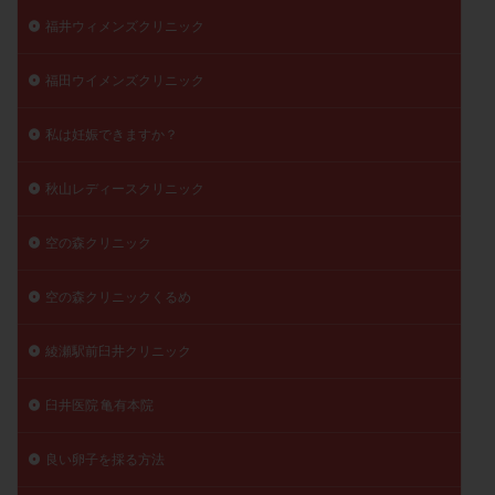
福井ウィメンズクリニック
福田ウイメンズクリニック
私は妊娠できますか？
秋山レディースクリニック
空の森クリニック
空の森クリニックくるめ
綾瀬駅前臼井クリニック
臼井医院 亀有本院
良い卵子を採る方法