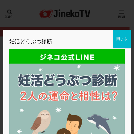
カテゴリー
タグ
閉じる
妊活どうぶつ診断
HOME
クリニック別
ファティリティクリニック東京
卵胞が育
20代
22冬
2人目妊活
2個戻し
2個移植
30代
3個移植
40代
AID
ALICE
AMH
ART
BMI
CD138
DC胚
DFI
卵胞が育たない。できる方法は？
DHEA
E2
EMMA
EndomeTRIO検査
ファティリティクリニック東京
ERA
ERA検査
ERPeak
FSH
FST
クロミッド
,
低AMH
,
卵胞
,
妊娠
,
高年齢
,
高齢
FTカテーテル
hCG
IMSI
L-カルニチン
ファティリティクリニック東京
LH
LUF
MD-TESE
MRワクチン
MTHFR
NIPT
NK活性
NK細胞
OHSS
P4
PCO
PCOS
PCOS，妊活クイズ
PCPS
PFC-FD療法
PGT-A
PICSI
PMS
PPOS法