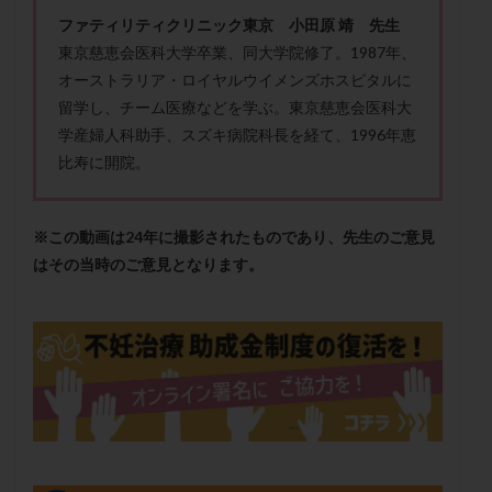
保険適用
偽嚢胞
偽閉経療法
ファティリティクリニック東京 小田原 靖 先生
先天性甲状腺機能低下症
先進医療
免疫異常
東京慈恵会医科大学卒業、同大学院修了。1987年、
オーストラリア・ロイヤルウイメンズホスピタルに
内膜スクラッチ
再発率
再開
凍結卵
留学し、チーム医療などを学ぶ。東京慈恵会医科大
凍結卵子
凍結卵移送
凍結精子
凍結胚
学産婦人科助手、スズキ病院科長を経て、1996年恵
凍結胚盤胞
凍結胚移植
凍結胚移植移植
比寿に開院。
出産リスク
出産後
出血性黄体
分割胚
分割胚凍結
初期胚
初期胚凍結
初期胚移植
※この動画は24年に撮影されたものであり、先生のご意見
初診
刺激周期
刺激方法
刺激法
はその当時のご意見となります。
前核期凍結
副作用
化学流産
医療保険
卵の数
卵の質
卵の輸送
卵子
卵子の老化
卵子の質
卵子凍結
卵子提供
卵巣
卵巣の吊り上げ
卵巣刺激
卵巣嚢腫
卵巣多孔
卵巣年齢
卵巣機能
卵巣機能不全
卵巣機能低下
卵巣過剰刺激症候群
卵管
卵管切除
卵管卵巣膿瘍
卵管水腫
卵管狭窄