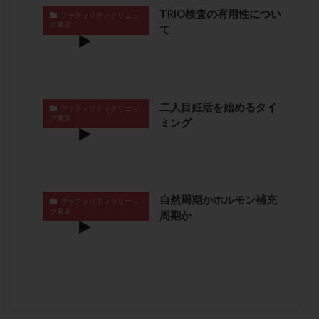
TRIO検査の有用性につい
子宮奇形
子宮後屈
子宮筋腫
ファティリティクリニッ
ク東京
て
子宮筋腫，妊活クイズ
子宮腺筋症
子宮鏡検査
射精障害
屈折
帝王切開
帝王切開瘢痕症候群
後屈子宮
性交渉
性交障害
性感染症
性行為
慢性子宮内膜炎
成熟卵
抗TPO抗体
二人目妊活を始めるタイ
ファティリティクリニッ
ク東京
抗うつ剤
抗カルジオリピン抗体
ミング
抗セントロメア抗体
抗リン脂質抗体
抗核抗体
抗生剤
抗精子抗体
抗酸化成分
排卵
排卵予定日
排卵出血
排卵刺激
排卵周期
自然周期かホルモン補充
ファティリティクリニッ
排卵周期法
排卵日
排卵日検査薬
排卵検査薬
ク東京
周期か
排卵痛
排卵誘発
排卵誘発剤
排卵誘発法
排卵障害
採卵
採卵後の過ごし方
採卵数
採精
断乳
新鮮卵子
新鮮精子
新鮮胚移植
早期卵巣不全
早発卵巣不全
更年期
月経不順
月経周期
月経困難