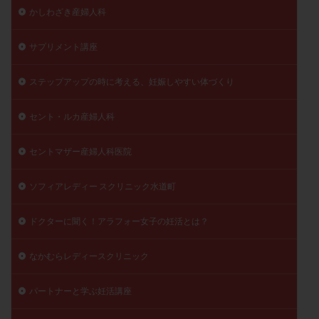
かしわざき産婦人科
サプリメント講座
ステップアップの時に考える、妊娠しやすい体づくり
セント・ルカ産婦人科
セントマザー産婦人科医院
ソフィアレディー スクリニック水道町
ドクターに聞く！アラフォー女子の妊活とは？
なかむらレディースクリニック
パートナーと学ぶ妊活講座