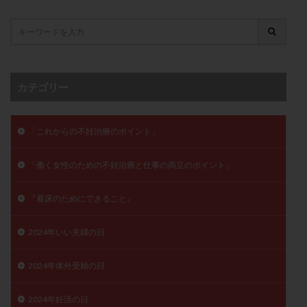
月経痛
未成熟卵
未熟卵
染色体検査
染色体異常
栄養素
桑実胚移植
検査
橋本病
機能性不妊
正常形態率
正常胚
正常胚率
死産
治療のやめ時
治療計画
カテゴリー
流産
流産対策
温活
漢方
無排卵
無月経
無痛分娩
無精子症
無頭蓋症
「これからの不妊治療のポイント」
生活習慣
生理
生理不順
生理周期
生理痛
産み分け 妊活クイズ
甲状腺
「働く女性のための不妊治療と仕事の両立のポイント」
甲状腺ホルモン
甲状腺機能不全
男性ホルモン
『着床のためにできること』
男性不妊
病院選び
痛み
瘢痕症候群
着床
着床の検査
着床の窓
着床不全
2024年いい夫婦の日
着床前診断
着床率
着床痛
着床障害
睡眠薬
禁欲
移植
移植のタイミング
2024年体外受精の日
移植周期
移植後
移植後の過ごし方
移植時期
2024年妊活の日
稽留流産
空胞
筋膜下筋腫
粘膜下筋腫