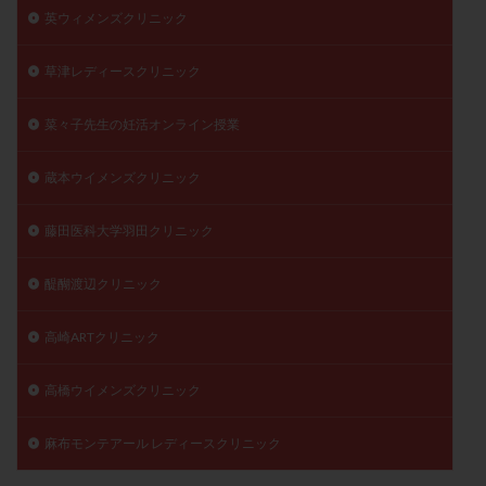
英ウィメンズクリニック
草津レディースクリニック
菜々子先生の妊活オンライン授業
蔵本ウイメンズクリニック
藤田医科大学羽田クリニック
醍醐渡辺クリニック
高崎ARTクリニック
高橋ウイメンズクリニック
麻布モンテアール レディースクリニック