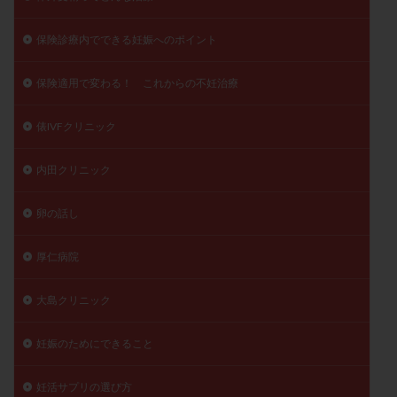
保険診療内でできる妊娠へのポイント
保険適用で変わる！ これからの不妊治療
俵IVFクリニック
内田クリニック
卵の話し
厚仁病院
大島クリニック
妊娠のためにできること
妊活サプリの選び方