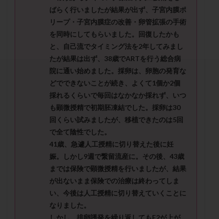
セカンドオピニオン
セックスレス
ダイエット
ばらく行いましたが結果が出ず、子宮内膜ポ
タイミング法
タイムラプス
ダイレクト分割
リープ・子宮内膜症の改善・卵管拡張の手術
を同時にしてもらいました。回復したかも
タクロリムス
チョコレート嚢胞
チラーヂン
と、自己流でタイミング法を2年してみまし
トリオ検査
トリソミー
ネフローゼ症候群
たが結果は出ず、38歳でARTを行う総合病
ビタミンC
ビタミンD
ピックアップ障害
院に通い始めました。採卵は、卵胞の発育な
ビブラマイシン
ピル
フーナーテスト
どでできないことが続き、よくて1個か2個
フェマーラ
フォリスチム
ブセレリン点鼻薬
採れるくらいで毎回はなかなか採れず、いつ
も顕微授精で初期胚凍結でした。採卵は30
ブライダルチェック
フラグメント
プラセンタ
回くらい試みましたが、移植できたのは5回
プラノバール
プラバノール
ふりかけ法
で全て陰性でした。
プレコンセプション
プレドニン
プレマリン
41歳、急遽人工授精に切り替えた後に妊
プログラフ
プロゲステロン
プロテイン
娠。しかし9週で繋留流産に。その後、43歳
プロバイオティクス
プロラクチン
ホルモン値
までは保険で顕微授精を行いましたが、結果
が出ないまま保険での治療は終わってしま
ホルモン投与
ホルモン注射
ホルモン補充周期
い、今後は人工授精に切り替えていくことに
ホルモン補充法
ホルモン補充療法
なりました。
マイクロポリープ
マルチビタミン
ミトコンドリア
しかし、排卵誘発を繰り返してもE2が上が