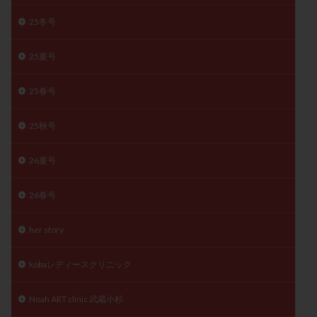
陽性反応
顕微
顕微授精
風疹
食事
25冬号
食生活
養子縁組
骨盤腹膜炎
高AMH
25夏号
高FSH
高プロラクチン血症
高刺激
高年齢
高温期
高齢
高齢出産
黄体ホルモン
25春号
黄体化未破裂卵胞
黄体未破裂化卵胞
黄体機能不全
黄体補充
25秋号
26夏号
検索
26春号
her story
kobaレディースクリニック
Noah ART clinic 武蔵小杉