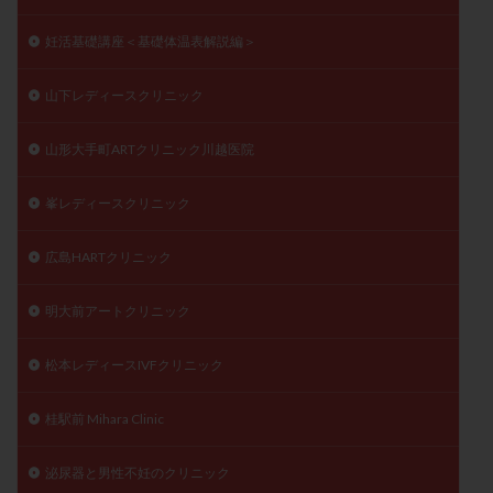
妊活基礎講座＜基礎体温表解説編＞
山下レディースクリニック
山形大手町ARTクリニック川越医院
峯レディースクリニック
広島HARTクリニック
明大前アートクリニック
松本レディースIVFクリニック
桂駅前 Mihara Clinic
泌尿器と男性不妊のクリニック