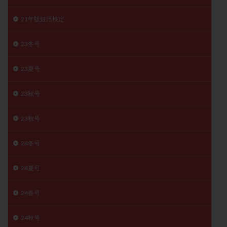
精子
精子の質
精子凍結
精子提供
21年版妊活検定
精子減少症
精子無力症
精液検査
精神安定剤
精索静脈瘤
糖質
経血量
経過措置
23冬号
絨毛染色体検査
絨毛組織
絨毛膜下血腫
23夏号
肝機能障害
肥満
胎嚢
胎盤ポリープ
胚
胚培養
胚盤胞
胚盤胞到達率
胚盤胞移植
23秋号
胚移植
腹腔鏡手術
腹腔鏡検査
膣内射精障害
膿精液症
自己注射
自然周期
自然妊娠
23秋号
自然排卵周期
自然移植周期
自費診療
良好胚
24冬号
良好胚盤胞
葉酸
融解方法
血流改善
視床下部
貧血
貯卵
費用
転座
24夏号
転院
透明帯除去培養
通院
通院回数
24春号
通院頻度
連続採卵
運動
過分割胚
過食嘔吐
遺伝子異常
遺残卵胞
遺残胎盤
24秋号
里親
閉塞性無精子症
閉経
陰性