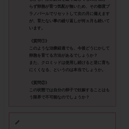
メンタル
モザイク杯
モザイク胚
らず卵胞が育つ気配が無いため、その都度プ
ラクトバチルス
ラクトフェリン
ラパロドリリング
ラノバールでリセットして次の月に備えます
が、育たない事の繰り返しが何ヵ月も続いて
リュープリン
リュープロレリン注射
ルトラール
います。
レコベル
レトロゾール
レルミナ
ロバートソン
ロング法
一般不妊治療
《質問①》
下垂体不全
不妊
不妊検査
不妊治療
このような治療経過でも、今後どうにかして
卵胞を育てる方法があるでしょうか？
不妊治療後の過ごし方
不妊症
不妊鍼灸
また、クロミッドは使用し続けると逆に育ち
不整脈
不正出血
不眠
不育症
にくくなる、というのは本当でしょうか。
不育症検査
両側卵管切除術
両卵管閉塞
中絶
中隔子宮
主治医変更
乏精子症
乳がん
《質問②》
この状態では自分の卵子で妊娠することはも
乳酸菌
二人目不妊
二人目妊活
二段階胚移植
う限界で不可能なのでしょうか？
亜急性甲状腺炎
亜鉛
人工授精
低AMH
低グレード胚
低体重
低刺激
低年齢
低温期
体づくり
体外受精
体質改善
体重増加
体重管理
体験談
保険診療