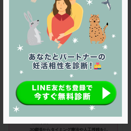
PQQ
PRP療法
SEET法
SLE
TESE
Th検査
TORIO検査
TRIO検査
ZyMot
アシストハッチング
アスピリン
アンタゴニスト法
アンチエイジング
インスリン抵抗性
イントラリピッド
ウトロゲスタン
エコー
エストラーナテープ
エストロゲン
オビドレル
おりもの
カウフマン療法
カウンセリング
ガニレスト
カバサール
カフェイン
カルシウムイオノファ
カンジタ
クラミジア
クリニック選び
グレード
クロミッド
りすさん（43歳） ■治療ステージ：人工授
クロミフェン
ゴナールエフ
コロナウイルス
精 ■妊活歴：4年以上 ■AMH：0.04 ■精
コロナワクチン
サウナ
サプリ
サプリメント
液所見：量は少ないが、濃度は濃く、運動率
シート法
シェーングレン症候群
ショート法
は正常とのことでした。
シリンジ法
スクラッチ
ステップアップ
■治療状況
ステップダウン
ストレス
スプリット
30歳頃からタイミング療法や人工授精をし