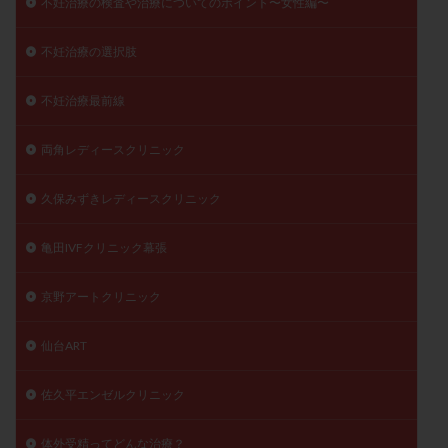
不妊治療の検査や治療についてのポイント〜女性編〜
不妊治療の選択肢
不妊治療最前線
両角レディースクリニック
久保みずきレディースクリニック
亀田IVFクリニック幕張
京野アートクリニック
仙台ART
佐久平エンゼルクリニック
体外受精ってどんな治療？