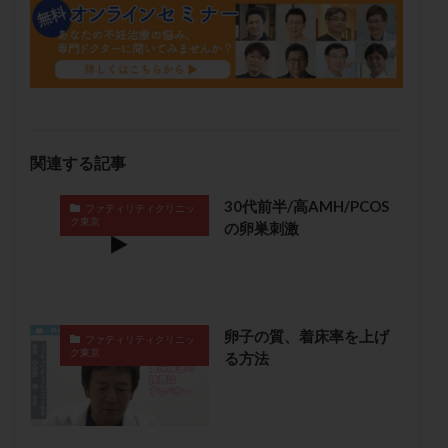
卵管留血症
卵管通水
卵管造影
卵管造影検査
卵管閉塞
卵胞
卵質
原因不明
双子
反復流産
反復着床不全
受精
受精卵
受精卵凍結
受精率
受精障害
喫煙
培養
培養士
基礎体温
基礎体温表
変形卵
関連する記事
変性卵
多嚢胞性卵巣症候群
多核受精
多精子授精
夫婦生活
奇形率
妊娠
30代前半/高AMH/PCOS
ファティリティクリニッ
ク東京
の卵巣刺激
妊娠リスク
妊娠初期
妊娠判定
妊娠検査薬
妊娠率
妊娠継続
妊娠継続率
妊活
妊活クイズ
妊活デビュー
妊活再開
婦人科疾患
子宮
子宮内フローラ
卵子の質、着床率を上げ
ファティリティクリニッ
子宮内細菌叢検査
子宮内膜
子宮内膜ポリープ
ク東京
る方法
子宮内膜受容能検査
子宮内膜炎
子宮内膜異型増殖症
子宮内膜症
子宮内膜症性嚢胞
子宮卵管造影検査
子宮収縮
子宮外妊娠