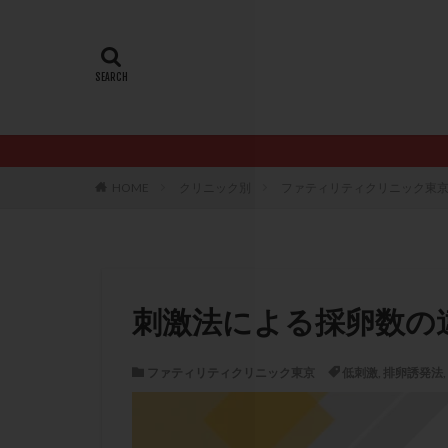
20代
22冬
AMH
ART
ERA
ERA検
LH
LUF
PCO
PCOS
PQQ
PRP療
HOME
クリニック別
ファティリティクリニック東
アシストハッチン
イントラリピッド
おりもの
カ
カルシウムイオノ
刺激法による採卵数の
クロミフェン
サプリメント
ファティリティクリニック東京
低刺激
,
排卵誘発法
,
ステップアップ
ダイエット