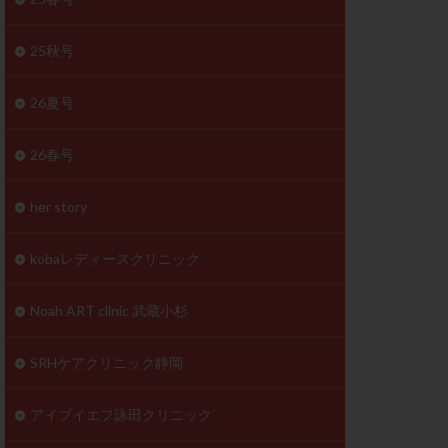
体
成分
排卵
25秋号
検査薬
26夏号
早期卵巣不全
26春号
未熟卵
正常形態率
her story
温活
漢方
理不順
生理周期
kobaレディースクリニック
性ホルモン
着床不全
Noah ART clinic 武蔵小杉
タイミング
SRHケアクリニック静岡
筋腫
粘膜下筋腫
精神安定剤
アイブイエフ詠田クリニック
下血腫