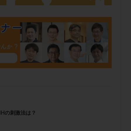
肥満
胎嚢
胎盤ポリープ
胚
胚培養
胚盤胞
胚盤胞
胚移植
腹腔鏡手術
腹腔鏡検査
膣内射精障害
膿精液症
然妊娠
自然排卵周期
自然移植周期
自費診療
良好胚
良
流改善
視床下部
貧血
貯卵
費用
転座
転院
数
通院頻度
連続採卵
運動
過分割胚
過食嘔吐
遺
残胎盤
里親
閉塞性無精子症
閉経
陰性
陽性反応
食生活
養子縁組
骨盤腹膜炎
高AMH
高FSH
高プロ
齢
高温期
高齢
高齢出産
黄体ホルモン
黄体化未破裂卵
黄体機能不全
黄体補充
検索
MHの刺激法は？