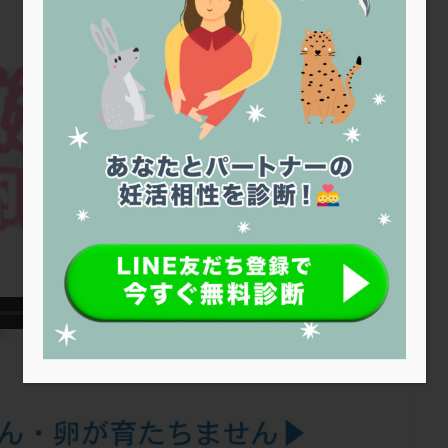
トリオ検査
トリソミー
ネフローゼ症候群
ビタミンC
ビタミ
ビブラマイシン
ピル
フーナーテスト
フェマーラ
フォ
ブライダルチェック
フラグメント
プラセンタ
プラノバール
プレコンセプション
プレドニン
プレマリン
プログラフ
プロ
プロバイオティクス
プロラクチン
ホルモン値
ホルモン投与
ホルモン補充法
ホルモン補充療法
マイクロポリープ
マルチ
メンタル
モザイク杯
モザイク胚
ラクトバチルス
ラクト
リュープリン
リュープロレリン注射
ルトラール
レコベル
バートソン
ロング法
一般不妊治療
下垂体不全
不妊
不
し方
不妊症
不妊鍼灸
不整脈
不正出血
不眠
不育
両卵管閉塞
中絶
中隔子宮
主治医変更
乏精子症
乳
二人目妊活
二段階胚移植
亜急性甲状腺炎
亜鉛
人工授精
低体重
低刺激
低年齢
低温期
体づくり
体外受精
重管理
体験談
保険診療
保険適用
偽嚢胞
偽閉経療法
低下症
先進医療
免疫異常
内膜スクラッチ
再発率
再開