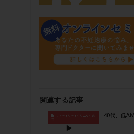
肝機能障害
胚盤胞移植
自然周期
自
融解方法
血
通院
通院回
遺残卵胞
遺
風疹
食事
高刺激
高年
黄体未破裂化卵胞
関連する記事
40代、低A
ファティリティクリニック東
京