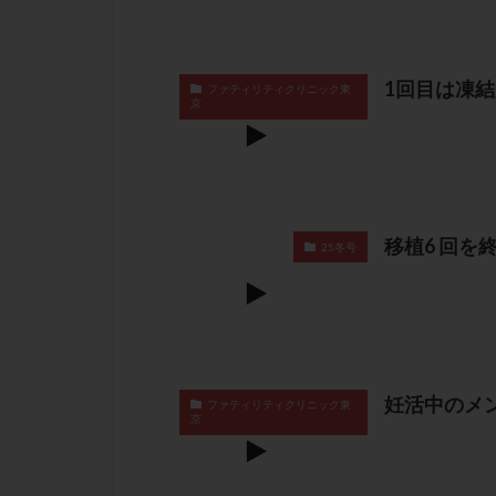
1回目は凍
ファティリティクリニック東
京
移植6 回
25冬号
妊活中のメ
ファティリティクリニック東
京