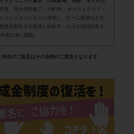
ティクリニック東京 小田原 靖 先生
東京慈恵
子宮内膜炎
成熟卵
抗TPO抗体
抗うつ剤
抗カルジオリピン抗
卒業、同大学院修了。1987年、オーストラリア・
体
抗リン脂質抗体
抗核抗体
抗生剤
抗精子抗体
抗酸化
イメンズホスピタルに留学し、チーム医療などを
排卵出血
排卵刺激
排卵周期
排卵周期法
排卵日
排卵日
慈恵会医科大学産婦人科助手、スズキ病院科長を
排卵痛
排卵誘発
排卵誘発剤
排卵誘発法
排卵障害
採卵
96年恵比寿に開院。
採卵数
採精
断乳
新鮮卵子
新鮮精子
新鮮胚移植
更年期
月経不順
月経周期
月経困難
月経痛
未成熟卵
、先生のご意見はその当時のご意見となります。
染色体異常
栄養素
桑実胚移植
検査
橋本病
機能性不妊
胚率
死産
治療のやめ時
治療計画
流産
流産対策
経
無痛分娩
無精子症
無頭蓋症
生活習慣
生理
生
分け 妊活クイズ
甲状腺
甲状腺ホルモン
甲状腺機能不全
男
院選び
痛み
瘢痕症候群
着床
着床の検査
着床の窓
着床率
着床痛
着床障害
睡眠薬
禁欲
移植
移植の
植後
移植後の過ごし方
移植時期
稽留流産
空胞
筋膜下
質
精子凍結
精子提供
精子減少症
精子無力症
精液検査
糖質
経血量
経過措置
絨毛染色体検査
絨毛組織
絨毛膜