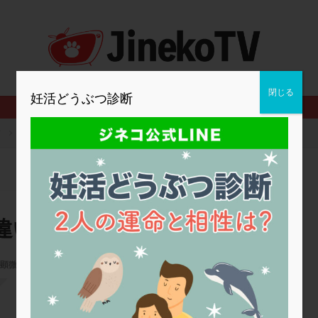
2人目妊活
2個戻し
2個移植
30代
3個移植
40代
BMI
CD138
DC胚
DFI
DHEA
E2
EMMA
査
ERPeak
FSH
FST
FTカテーテル
hCG
IMSI
MD-TESE
MRワクチン
MTHFR
NIPT
NK活性
NK細胞
閉じる
妊活どうぶつ診断
PCOS，妊活クイズ
PCPS
PFC-FD療法
PGT-A
PICSI
法
SEET法
SLE
TESE
Th検査
TORIO検査
TRIO検
京
刺激法による採卵数の違いについて
グ
アスピリン
アンタゴニスト法
アンチエイジング
インスリ
ウトロゲスタン
エコー
エストラーナテープ
エストロゲン
ウフマン療法
カウンセリング
ガニレスト
カバサール
カフェ
ファ
カンジタ
クラミジア
クリニック選び
グレード
ク
違いについて
ゴナールエフ
コロナウイルス
コロナワクチン
サウナ
サプ
シート法
シェーングレン症候群
ショート法
シリンジ法
ス
顕微授精
,
高刺激
ステップダウン
ストレス
スプリット
セカンドオピニオン
ファティリティクリニック東京
タイミング法
タイムラプス
ダイレクト分割
タクロリムス
チ