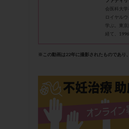
ファティリ
性行為
慢性
会医科大学
抗セントロメア抗
ロイヤルウ
排卵予定日
学ぶ。東京
排卵検査薬
経て、19
採卵後の過ごし方
早発卵巣不全
※この動画は22年に撮影されたものであり
染色体検査
正常胚
正常
無排卵
無月
生理痛
産み
男性不妊
病
着床前診断
移植周期
移
精子
精子の
精索静脈瘤