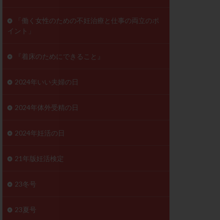
ンD
リスチム
「働く女性のための不妊治療と仕事の両立のポ
イント」
プラバノール
ゲステロン
『着床のためにできること』
ホルモン注射
ビタミン
2024年いい夫婦の日
フェリン
レトロゾール
2024年体外受精の日
妊検査
不妊治療
2024年妊活の日
症
不育症検査
がん
乳酸菌
21年版妊活検定
低AMH
体質改善
23冬号
凍結卵
23夏号