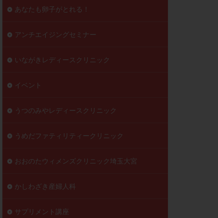
到達率
あなたも卵子がとれる！
自己注射
好胚盤胞
葉酸
アンチエイジングセミナー
透明帯除去培養
いながきレディースクリニック
伝子異常
顕微
顕微授精
イベント
ラクチン血症
胞
うつのみやレディースクリニック
うめだファティリティークリニック
おおのたウィメンズクリニック埼玉大宮
かしわざき産婦人科
サプリメント講座