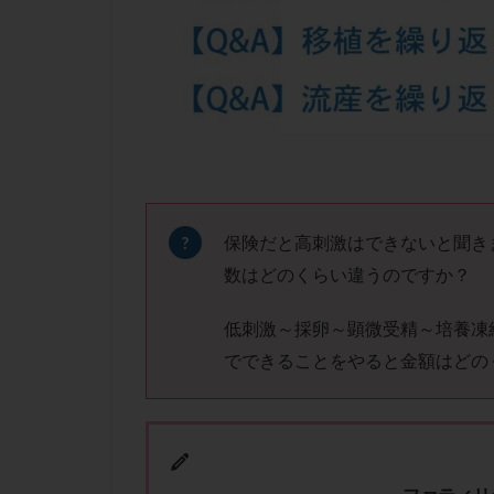
凍結卵子
凍
出産リスク
初診
刺激周
卵の質
卵の
卵巣の吊り上げ
卵巣機能低下
卵管留血症
双子
反復流
保険だと高刺激はできないと聞き
培養
培養士
数はどのくらい違うのですか？
多精子授精
低刺激～採卵～顕微受精～培養凍
妊娠率
妊娠
でできることをやると金額はどの
子宮
子宮内
子宮内膜炎
子宮外妊娠
射精障害
屈