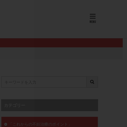
AID
ALICE
EndomeTRIO検査
L-カルニチン
OHSS
P4
PMS
PPOS法
査
ZyMot
ン抵抗性
オビドレル
イン
ロミッド
リ
クラッチ
カテゴリー
セックスレス
ョコレート嚢胞
「これからの不妊治療のポイント」