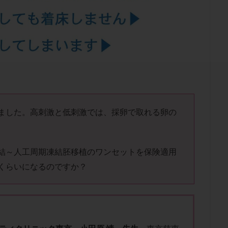
結卵移送
凍結精子
凍結胚
凍結胚盤胞
凍結胚移植
凍結
出産後
出血性黄体
分割胚
分割胚凍結
初期胚
初期胚凍
期
刺激方法
刺激法
前核期凍結
副作用
化学流産
輸送
卵子
卵子の老化
卵子の質
卵子凍結
卵子提供
卵巣刺激
卵巣嚢腫
卵巣多孔
卵巣年齢
卵巣機能
卵
卵巣過剰刺激症候群
卵管
卵管切除
卵管卵巣膿瘍
卵管水腫
卵管通水
卵管造影
卵管造影検査
卵管閉塞
卵胞
卵質
産
反復着床不全
受精
受精卵
受精卵凍結
受精率
ました。高刺激と低刺激では、採卵で取れる卵の
基礎体温
基礎体温表
変形卵
変性卵
多嚢胞性卵巣症候
夫婦生活
奇形率
妊娠
妊娠リスク
妊娠初期
妊娠判定
結～人工周期凍結胚移植のワンセットを保険適用
継続
妊娠継続率
妊活
妊活クイズ
妊活デビュー
妊活再
くらいになるのですか？
フローラ
子宮内細菌叢検査
子宮内膜
子宮内膜ポリープ
子宮
子宮内膜異型増殖症
子宮内膜症
子宮内膜症性嚢胞
子宮卵管造影検
子宮奇形
子宮後屈
子宮筋腫
子宮筋腫，妊活クイズ
子宮腺筋
折
帝王切開
帝王切開瘢痕症候群
後屈子宮
性交渉
性交