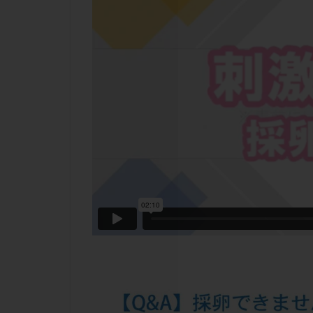
チラーヂン
ピックアップ障害
ブセレリン点鼻薬
ふりかけ法
プロテイン
ホルモン補充周期
ミトコンドリア
ラパロドリリング
レルミナ
ロ
不妊治療後の過ご
両側卵管切除術
二人目不妊
低グレード胚
体重増加
体
先天性甲状腺機能