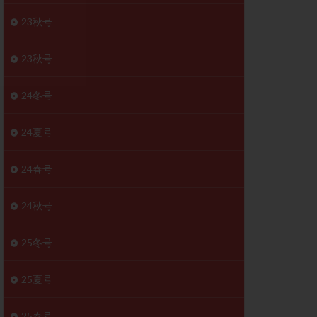
胚移植移植
23秋号
結
初期胚移植
医療保険
卵の数
23秋号
卵巣
巣機能不全
24冬号
卵管狭窄
原因不明
24夏号
受精障害
喫煙
24春号
群
多核受精
妊娠検査薬
24秋号
開
婦人科疾患
内膜受容能検査
25冬号
査
子宮収縮
25夏号
症
子宮鏡検査
障害
性感染症
25春号