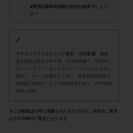
セカンドオピニオン
セックスレス
ダイエット
■質問②
着床前診断は有効な検査でしょう
タイミング法
タイムラプス
ダイレクト分割
か？
タクロリムス
チョコレート嚢胞
チラーヂン
トリオ検査
トリソミー
ネフローゼ症候群
ビタミンC
ビタミンD
ピックアップ障害
ビブラマイシン
ピル
フーナーテスト
ファティリティクリニック東京 小田原 靖 先生
フェマーラ
フォリスチム
ブセレリン点鼻薬
東京慈恵会医科大学卒業、同大学院修了。1987年、
ブライダルチェック
フラグメント
プラセンタ
オーストラリア・ロイヤルウイメンズホスピタルに
プラノバール
プラバノール
ふりかけ法
留学し、チーム医療などを学ぶ。東京慈恵会医科大
学産婦人科助手、スズキ病院科長を経て、1996年恵
プレコンセプション
プレドニン
プレマリン
比寿に開院。
プログラフ
プロゲステロン
プロテイン
プロバイオティクス
プロラクチン
ホルモン値
ホルモン投与
ホルモン注射
ホルモン補充周期
※この動画は23年に撮影されたものであり、先生のご意見
はその当時のご意見となります。
ホルモン補充法
ホルモン補充療法
マイクロポリープ
マルチビタミン
ミトコンドリア