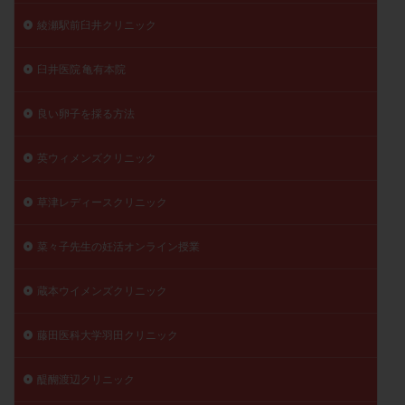
綾瀬駅前臼井クリニック
臼井医院 亀有本院
良い卵子を採る方法
英ウィメンズクリニック
草津レディースクリニック
菜々子先生の妊活オンライン授業
蔵本ウイメンズクリニック
藤田医科大学羽田クリニック
醍醐渡辺クリニック