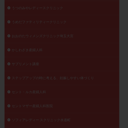
陽性反応
顕微
顕微授精
風疹
食事
うつのみやレディースクリニック
食生活
養子縁組
骨盤腹膜炎
高AMH
うめだファティリティークリニック
高FSH
高プロラクチン血症
高刺激
高年齢
高温期
高齢
高齢出産
黄体ホルモン
おおのたウィメンズクリニック埼玉大宮
黄体化未破裂卵胞
黄体未破裂化卵胞
黄体機能不全
黄体補充
かしわざき産婦人科
サプリメント講座
検索
ステップアップの時に考える、妊娠しやすい体づくり
セント・ルカ産婦人科
セントマザー産婦人科医院
ソフィアレディー スクリニック水道町