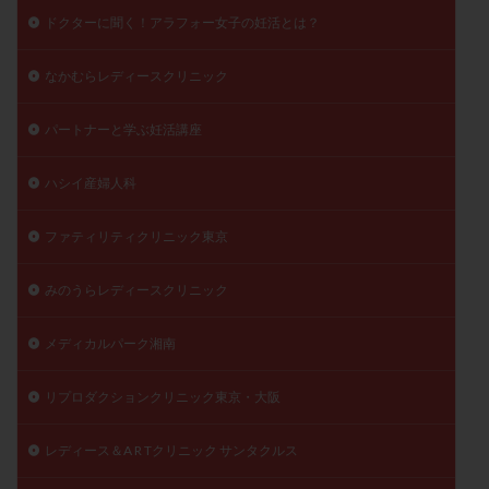
ドクターに聞く！アラフォー女子の妊活とは？
なかむらレディースクリニック
パートナーと学ぶ妊活講座
ハシイ産婦人科
ファティリティクリニック東京
みのうらレディースクリニック
メディカルパーク湘南
リプロダクションクリニック東京・大阪
レディース＆A R Tクリニック サンタクルス