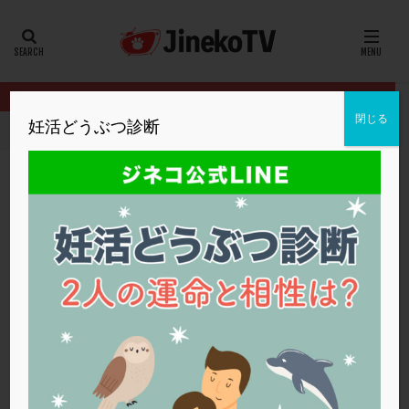
カテゴリー
タグ
閉じる
妊活どうぶつ診断
HOME
クリニック別
ファティリティクリニック東京
体外受精
20代
22冬
2人目妊活
2個戻し
2個移植
30代
3個移植
40代
AID
ALICE
AMH
ART
BMI
CD138
DC胚
DFI
体外受精、保険と自費を選ぶポイントは？
DHEA
E2
EMMA
EndomeTRIO検査
ファティリティクリニック東京
PGT-A
,
保険適用
ERA
ERA検査
ERPeak
FSH
FST
FTカテーテル
hCG
IMSI
L-カルニチン
ファティリティクリニック東京
LH
LUF
MD-TESE
MRワクチン
MTHFR
NIPT
NK活性
NK細胞
OHSS
P4
PCO
PCOS
PCOS，妊活クイズ
PCPS
PFC-FD療法
PGT-A
PICSI
PMS
PPOS法