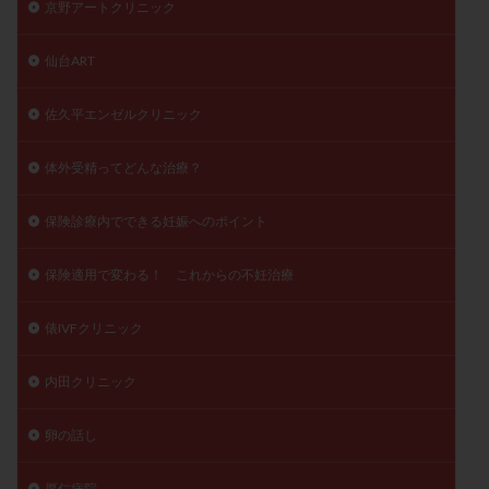
京野アートクリニック
仙台ART
佐久平エンゼルクリニック
体外受精ってどんな治療？
保険診療内でできる妊娠へのポイント
保険適用で変わる！ これからの不妊治療
俵IVFクリニック
内田クリニック
卵の話し
厚仁病院