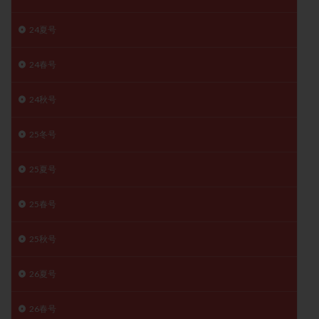
月経痛
未成熟卵
未熟卵
染色体検査
24夏号
染色体異常
栄養素
桑実胚移植
検査
橋本病
機能性不妊
正常形態率
正常胚
24春号
正常胚率
死産
治療のやめ時
治療計画
24秋号
流産
流産対策
温活
漢方
無排卵
無月経
無痛分娩
無精子症
無頭蓋症
25冬号
生活習慣
生理
生理不順
生理周期
生理痛
産み分け 妊活クイズ
甲状腺
25夏号
甲状腺ホルモン
甲状腺機能不全
男性ホルモン
25春号
男性不妊
病院選び
痛み
瘢痕症候群
着床
着床の検査
着床の窓
着床不全
25秋号
着床前診断
着床率
着床痛
着床障害
睡眠薬
禁欲
移植
移植のタイミング
26夏号
移植周期
移植後
移植後の過ごし方
移植時期
26春号
稽留流産
空胞
筋膜下筋腫
粘膜下筋腫