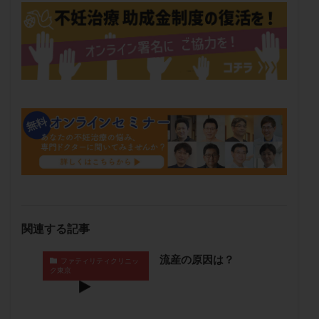
メンタル
モザイク杯
モザイク胚
ラクトバチルス
ラクトフェリン
ラパロドリリング
リュープリン
リュープロレリン注射
ルトラール
レコベル
レトロゾール
レルミナ
ロバートソン
ロング法
一般不妊治療
下垂体不全
不妊
不妊検査
不妊治療
不妊治療後の過ごし方
不妊症
不妊鍼灸
不整脈
不正出血
不眠
不育症
不育症検査
両側卵管切除術
両卵管閉塞
中絶
中隔子宮
主治医変更
乏精子症
乳がん
乳酸菌
二人目不妊
二人目妊活
二段階胚移植
関連する記事
亜急性甲状腺炎
亜鉛
人工授精
低AMH
流産の原因は？
ファティリティクリニッ
低グレード胚
低体重
低刺激
低年齢
ク東京
低温期
体づくり
体外受精
体質改善
体重増加
体重管理
体験談
保険診療