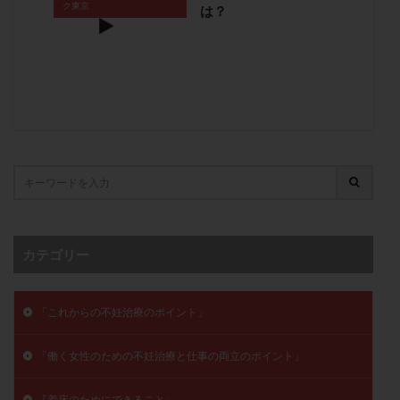
ク東京
は？
卵管留血症
卵管通水
卵管造影
卵管造影検査
卵管閉塞
卵胞
卵質
原因不明
双子
反復流産
反復着床不全
受精
受精卵
受精卵凍結
受精率
受精障害
喫煙
培養
培養士
基礎体温
基礎体温表
変形卵
変性卵
多嚢胞性卵巣症候群
多核受精
多精子授精
夫婦生活
奇形率
妊娠
妊娠リスク
妊娠初期
妊娠判定
妊娠検査薬
妊娠率
妊娠継続
妊娠継続率
妊活
カテゴリー
妊活クイズ
妊活デビュー
妊活再開
婦人科疾患
子宮
子宮内フローラ
子宮内細菌叢検査
子宮内膜
子宮内膜ポリープ
「これからの不妊治療のポイント」
子宮内膜受容能検査
子宮内膜炎
「働く女性のための不妊治療と仕事の両立のポイント」
子宮内膜異型増殖症
子宮内膜症
子宮内膜症性嚢胞
子宮卵管造影検査
子宮収縮
子宮外妊娠
『着床のためにできること』