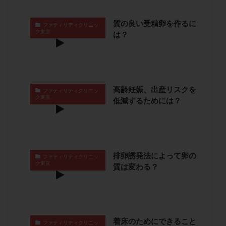
保険適用
偽嚢胞
偽閉経療法
先天性甲状腺機能低下症
先進医療
免疫異常
質の良い受精卵を作るに
ファティリティクリニッ
ク東京
は？
内膜スクラッチ
再発率
再開
凍結卵
凍結卵子
凍結卵移送
凍結精子
凍結胚
凍結胚盤胞
凍結胚移植
凍結胚移植移植
出産リスク
出産後
出血性黄体
分割胚
高齢妊娠、出産リスクを
ファティリティクリニッ
ク東京
分割胚凍結
初期胚
初期胚凍結
初期胚移植
低減するためには？
初診
刺激周期
刺激方法
刺激法
前核期凍結
副作用
化学流産
医療保険
卵の数
卵の質
卵の輸送
卵子
排卵誘発法によって卵の
ファティリティクリニッ
卵子の老化
卵子の質
卵子凍結
卵子提供
ク東京
質は変わる？
卵巣
卵巣の吊り上げ
卵巣刺激
卵巣嚢腫
卵巣多孔
卵巣年齢
卵巣機能
卵巣機能不全
卵巣機能低下
卵巣過剰刺激症候群
卵管
卵管切除
卵管卵巣膿瘍
卵管水腫
卵管狭窄
着床のためにできること
ファティリティクリニッ