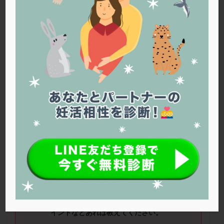
PQQ
PRP療法
SEET法
SLE
TESE
Th検査
TORIO検査
TRIO検査
ZyMot
アシストハッチング
アスピリン
アンタゴニスト法
アンチエイジング
インスリン抵抗性
イントラリピッド
ウトロゲスタン
エコー
エストラーナテープ
エストロゲン
オビドレル
おりもの
カウフマン療法
カウンセリング
ガニレスト
カバサール
カフェイン
カルシウムイオノファ
カンジタ
クラミジア
クリニック選び
グレード
クロミッド
■ニックネーム：
harapeko
さん（
34
歳） ■治療ステージ：顕微授精 ■妊
クロミフェン
ゴナールエフ
コロナウイルス
活期間：
2
～
3
年
コロナワクチン
サウナ
サプリ
サプリメント
シート法
シェーングレン症候群
ショート法
■質問①
保険適用と自費の体外受精は、どう
シリンジ法
スクラッチ
ステップアップ
やって選択すれば良いですか？
選ぶ基準やポ
イントなどあれば教えてください。
ステップダウン
ストレス
スプリット