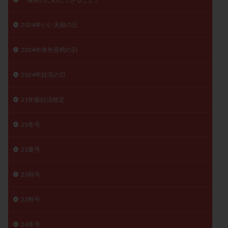
子宮奇形
子宮後屈
子宮筋腫
子宮筋腫，妊活クイズ
子宮腺筋症
子宮鏡検査
2024年いい夫婦の日
射精障害
屈折
帝王切開
帝王切開瘢痕症候群
2024年体外受精の日
後屈子宮
性交渉
性交障害
性感染症
性行為
慢性子宮内膜炎
成熟卵
抗TPO抗体
2024年妊活の日
抗うつ剤
抗カルジオリピン抗体
21年版妊活検定
抗セントロメア抗体
抗リン脂質抗体
抗核抗体
抗生剤
抗精子抗体
抗酸化成分
排卵
23冬号
排卵予定日
排卵出血
排卵刺激
排卵周期
排卵周期法
排卵日
排卵日検査薬
排卵検査薬
23夏号
排卵痛
排卵誘発
排卵誘発剤
排卵誘発法
23秋号
排卵障害
採卵
採卵後の過ごし方
採卵数
採精
断乳
新鮮卵子
新鮮精子
23秋号
新鮮胚移植
早期卵巣不全
早発卵巣不全
更年期
月経不順
月経周期
月経困難
24冬号