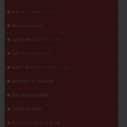
松本レディースIVFクリニック
桂駅前 Mihara Clinic
泌尿器と男性不妊のクリニック
浅田レディースクリニック
湘南茅ヶ崎ARTレディースクリニック
無料妊活セミナー動画公開
産婦人科舘出張佐藤病院
田村秀子婦人科医院
着床のためにできること 卵子編