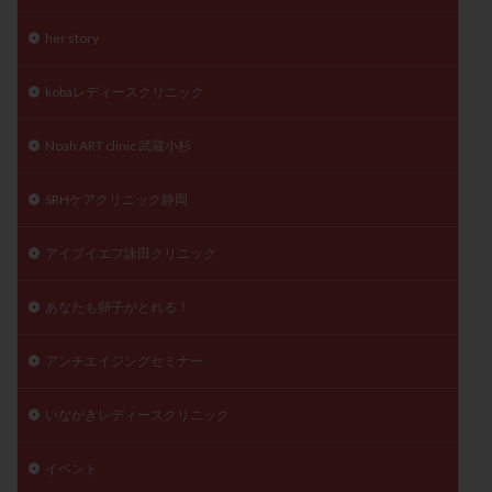
精子
精子の質
精子凍結
精子提供
her story
精子減少症
精子無力症
精液検査
精神安定剤
精索静脈瘤
糖質
経血量
経過措置
kobaレディースクリニック
絨毛染色体検査
絨毛組織
絨毛膜下血腫
Noah ART clinic 武蔵小杉
肝機能障害
肥満
胎嚢
胎盤ポリープ
胚
胚培養
胚盤胞
胚盤胞到達率
胚盤胞移植
SRHケアクリニック静岡
胚移植
腹腔鏡手術
腹腔鏡検査
膣内射精障害
アイブイエフ詠田クリニック
膿精液症
自己注射
自然周期
自然妊娠
自然排卵周期
自然移植周期
自費診療
良好胚
あなたも卵子がとれる！
良好胚盤胞
葉酸
融解方法
血流改善
視床下部
貧血
貯卵
費用
転座
アンチエイジングセミナー
転院
透明帯除去培養
通院
通院回数
いながきレディースクリニック
通院頻度
連続採卵
運動
過分割胚
過食嘔吐
遺伝子異常
遺残卵胞
遺残胎盤
イベント
里親
閉塞性無精子症
閉経
陰性