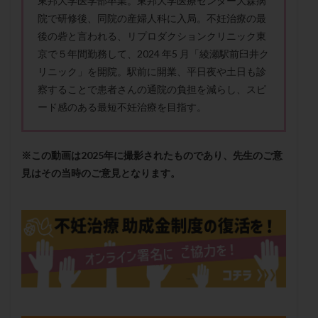
東邦大学医学部卒業。東邦大学医療センター大森病
メンタル
モザイク杯
モザイク胚
院で研修後、同院の産婦人科に入局。不妊治療の最
ラクトバチルス
ラクトフェリン
ラパロドリリング
後の砦と言われる、リプロダクションクリニック東
リュープリン
リュープロレリン注射
ルトラール
京で５年間勤務して、2024 年5 月「綾瀬駅前臼井ク
リニック」を開院。駅前に開業、平日夜や土日も診
レコベル
レトロゾール
レルミナ
察することで患者さんの通院の負担を減らし、スピ
ロバートソン
ロング法
一般不妊治療
ード感のある最短不妊治療を目指す。
下垂体不全
不妊
不妊検査
不妊治療
不妊治療後の過ごし方
不妊症
不妊鍼灸
※この動画は2025年に撮影されたものであり、先生のご意
不整脈
不正出血
不眠
不育症
見はその当時のご意見となります。
不育症検査
両側卵管切除術
両卵管閉塞
中絶
中隔子宮
主治医変更
乏精子症
乳がん
乳酸菌
二人目不妊
二人目妊活
二段階胚移植
亜急性甲状腺炎
亜鉛
人工授精
低AMH
低グレード胚
低体重
低刺激
低年齢
低温期
体づくり
体外受精
体質改善
体重増加
体重管理
体験談
保険診療