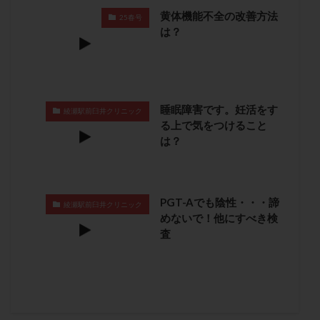
卵管留血症
卵管通水
卵管造影
卵管造影検査
黄体機能不全の改善方法
25春号
は？
卵管閉塞
卵胞
卵質
原因不明
双子
反復流産
反復着床不全
受精
受精卵
受精卵凍結
受精率
受精障害
喫煙
培養
培養士
基礎体温
基礎体温表
変形卵
睡眠障害です。妊活をす
綾瀬駅前臼井クリニック
変性卵
多嚢胞性卵巣症候群
多核受精
る上で気をつけること
は？
多精子授精
夫婦生活
奇形率
妊娠
妊娠リスク
妊娠初期
妊娠判定
妊娠検査薬
妊娠率
妊娠継続
妊娠継続率
妊活
PGT-Aでも陰性・・・諦
妊活クイズ
妊活デビュー
妊活再開
綾瀬駅前臼井クリニック
めないで！他にすべき検
婦人科疾患
子宮
子宮内フローラ
査
子宮内細菌叢検査
子宮内膜
子宮内膜ポリープ
子宮内膜受容能検査
子宮内膜炎
子宮内膜異型増殖症
子宮内膜症
子宮内膜症性嚢胞
子宮卵管造影検査
子宮収縮
子宮外妊娠