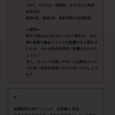
セカンドオピニオン
セックスレス
ダイエット
TRIO、th1/th2、銅亜鉛、ネオセルフ抗体
タイミング法
タイムラプス
ダイレクト分割
検査済み
採卵6回、移植3回、採卵周期で次回移植
タクロリムス
チョコレート嚢胞
チラーヂン
トリオ検査
トリソミー
ネフローゼ症候群
≪質問≫
ビタミンC
ビタミンD
ピックアップ障害
卵子の質は3か月のサイクルで変わり、その
ビブラマイシン
ピル
フーナーテスト
間の食事や酸化ストレスが影響すると聞きま
したが、それが染色体異常に影響するのでし
フェマーラ
フォリスチム
ブセレリン点鼻薬
ょうか？
ブライダルチェック
フラグメント
プラセンタ
また、ストレスを感じやすい人は酸化ストレ
プラノバール
プラバノール
ふりかけ法
スが多く染色体異常になりやすいのでしょう
プレコンセプション
プレドニン
プレマリン
か？
プログラフ
プロゲステロン
プロテイン
プロバイオティクス
プロラクチン
ホルモン値
ホルモン投与
ホルモン注射
ホルモン補充周期
ホルモン補充法
ホルモン補充療法
綾瀬駅前臼井クリニック 臼井健人 先生
マイクロポリープ
マルチビタミン
ミトコンドリア