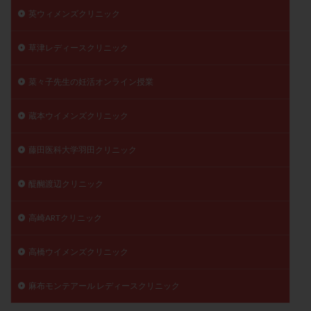
英ウィメンズクリニック
草津レディースクリニック
菜々子先生の妊活オンライン授業
蔵本ウイメンズクリニック
藤田医科大学羽田クリニック
醍醐渡辺クリニック
高崎ARTクリニック
高橋ウイメンズクリニック
麻布モンテアール レディースクリニック