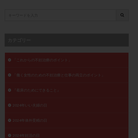
子宮奇形
子宮後屈
子宮筋腫
子宮筋腫，妊活クイズ
子宮腺筋症
子宮鏡検査
射精障害
屈折
帝王切開
帝王切開瘢痕症候群
後屈子宮
性交渉
性交障害
性感染症
カテゴリー
性行為
慢性子宮内膜炎
成熟卵
抗TPO抗体
抗うつ剤
抗カルジオリピン抗体
「これからの不妊治療のポイント」
抗セントロメア抗体
抗リン脂質抗体
抗核抗体
抗生剤
抗精子抗体
抗酸化成分
排卵
「働く女性のための不妊治療と仕事の両立のポイント」
排卵予定日
排卵出血
排卵刺激
排卵周期
排卵周期法
排卵日
排卵日検査薬
排卵検査薬
『着床のためにできること』
排卵痛
排卵誘発
排卵誘発剤
排卵誘発法
2024年いい夫婦の日
排卵障害
採卵
採卵後の過ごし方
採卵数
採精
断乳
新鮮卵子
新鮮精子
2024年体外受精の日
新鮮胚移植
早期卵巣不全
早発卵巣不全
更年期
月経不順
月経周期
月経困難
2024年妊活の日