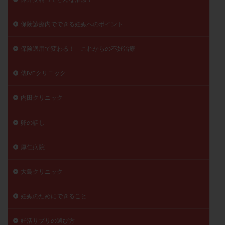
保険診療内でできる妊娠へのポイント
保険適用で変わる！ これからの不妊治療
俵IVFクリニック
内田クリニック
卵の話し
厚仁病院
大島クリニック
妊娠のためにできること
妊活サプリの選び方