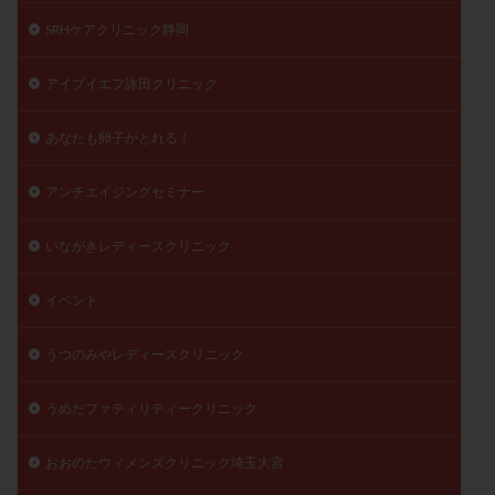
陽性反応
顕微
顕微授精
風疹
食事
SRHケアクリニック静岡
食生活
養子縁組
骨盤腹膜炎
高AMH
アイブイエフ詠田クリニック
高FSH
高プロラクチン血症
高刺激
高年齢
高温期
高齢
高齢出産
黄体ホルモン
あなたも卵子がとれる！
黄体化未破裂卵胞
黄体未破裂化卵胞
黄体機能不全
アンチエイジングセミナー
黄体補充
いながきレディースクリニック
検索
イベント
うつのみやレディースクリニック
うめだファティリティークリニック
おおのたウィメンズクリニック埼玉大宮