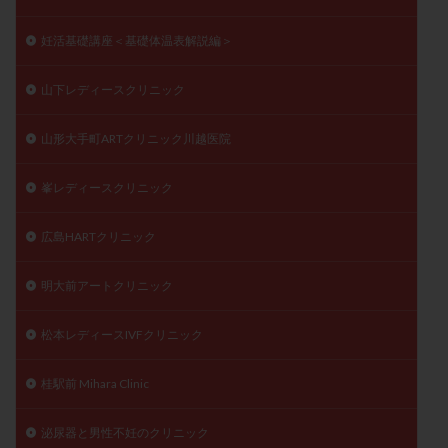
妊活基礎講座＜基礎体温表解説編＞
山下レディースクリニック
山形大手町ARTクリニック川越医院
峯レディースクリニック
広島HARTクリニック
明大前アートクリニック
松本レディースIVFクリニック
桂駅前 Mihara Clinic
泌尿器と男性不妊のクリニック