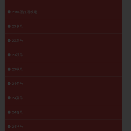
月経痛
未成熟卵
未熟卵
染色体検査
21年版妊活検定
染色体異常
栄養素
桑実胚移植
検査
橋本病
機能性不妊
正常形態率
正常胚
23冬号
正常胚率
死産
治療のやめ時
治療計画
23夏号
流産
流産対策
温活
漢方
無排卵
無月経
無痛分娩
無精子症
無頭蓋症
23秋号
生活習慣
生理
生理不順
生理周期
生理痛
産み分け 妊活クイズ
甲状腺
23秋号
甲状腺ホルモン
甲状腺機能不全
男性ホルモン
24冬号
男性不妊
病院選び
痛み
瘢痕症候群
着床
着床の検査
着床の窓
着床不全
24夏号
着床前診断
着床率
着床痛
着床障害
睡眠薬
禁欲
移植
移植のタイミング
24春号
移植周期
移植後
移植後の過ごし方
移植時期
24秋号
稽留流産
空胞
筋膜下筋腫
粘膜下筋腫