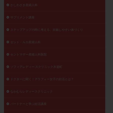
かしわざき産婦人科
サプリメント講座
ステップアップの時に考える、妊娠しやすい体づくり
セント・ルカ産婦人科
セントマザー産婦人科医院
ソフィアレディー スクリニック水道町
ドクターに聞く！アラフォー女子の妊活とは？
なかむらレディースクリニック
パートナーと学ぶ妊活講座