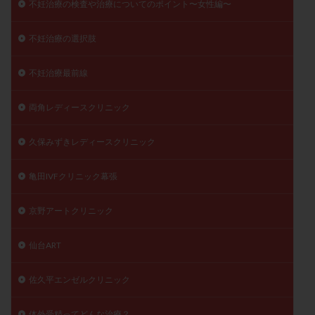
不妊治療の検査や治療についてのポイント〜女性編〜
不妊治療の選択肢
不妊治療最前線
両角レディースクリニック
久保みずきレディースクリニック
亀田IVFクリニック幕張
京野アートクリニック
仙台ART
佐久平エンゼルクリニック
体外受精ってどんな治療？