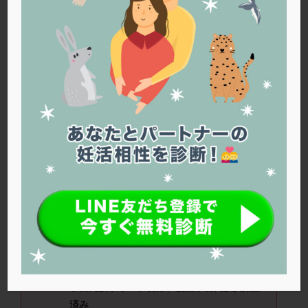
PQQ
PRP療法
SEET法
SLE
TESE
Th検査
TORIO検査
TRIO検査
ZyMot
アシストハッチング
アスピリン
アンタゴニスト法
アンチエイジング
インスリン抵抗性
イントラリピッド
ウトロゲスタン
エコー
エストラーナテープ
エストロゲン
オビドレル
おりもの
カウフマン療法
カウンセリング
ガニレスト
カバサール
カフェイン
カルシウムイオノファ
カンジタ
クラミジア
クリニック選び
グレード
クロミッド
おかげ犬さん（41
歳）
■治療ステー
クロミフェン
ゴナールエフ
コロナウイルス
ジ：顕微授精 ■妊活歴：1年
～2
年
コロナワクチン
サウナ
サプリ
サプリメント
■AMH：0.2
シート法
シェーングレン症候群
ショート法
■治療状況
シリンジ法
スクラッチ
ステップアップ
子宮内膜ポリープ切除、慢性子宮内膜炎治療
ステップダウン
ストレス
スプリット
済み