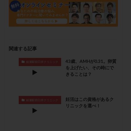
保険適用
偽嚢胞
偽閉経療法
先天性甲状腺機能低下症
先進医療
免疫異常
内膜スクラッチ
再発率
再開
凍結卵
凍結卵子
凍結卵移送
凍結精子
凍結胚
凍結胚盤胞
凍結胚移植
凍結胚移植移植
関連する記事
出産リスク
出産後
出血性黄体
分割胚
分割胚凍結
初期胚
初期胚凍結
初期胚移植
43歳、AMHが0.31。卵質
綾瀬駅前臼井クリニック
初診
刺激周期
刺激方法
刺激法
を上げたい、その時にで
きることは？
前核期凍結
副作用
化学流産
医療保険
卵の数
卵の質
卵の輸送
卵子
卵子の老化
卵子の質
卵子凍結
卵子提供
妊活はこの資格があるク
綾瀬駅前臼井クリニック
卵巣
卵巣の吊り上げ
卵巣刺激
卵巣嚢腫
リニックを選べ！
卵巣多孔
卵巣年齢
卵巣機能
卵巣機能不全
卵巣機能低下
卵巣過剰刺激症候群
卵管
卵管切除
卵管卵巣膿瘍
卵管水腫
卵管狭窄