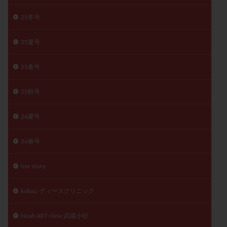
精子
精子の質
精子凍結
精子提供
25冬号
精子減少症
精子無力症
精液検査
精神安定剤
精索静脈瘤
糖質
経血量
経過措置
25夏号
絨毛染色体検査
絨毛組織
絨毛膜下血腫
25春号
肝機能障害
肥満
胎嚢
胎盤ポリープ
胚
胚培養
胚盤胞
胚盤胞到達率
胚盤胞移植
25秋号
胚移植
腹腔鏡手術
腹腔鏡検査
膣内射精障害
26夏号
膿精液症
自己注射
自然周期
自然妊娠
自然排卵周期
自然移植周期
自費診療
良好胚
26春号
良好胚盤胞
葉酸
融解方法
血流改善
視床下部
貧血
貯卵
費用
転座
her story
転院
透明帯除去培養
通院
通院回数
kobaレディースクリニック
通院頻度
連続採卵
運動
過分割胚
過食嘔吐
遺伝子異常
遺残卵胞
遺残胎盤
Noah ART clinic 武蔵小杉
里親
閉塞性無精子症
閉経
陰性