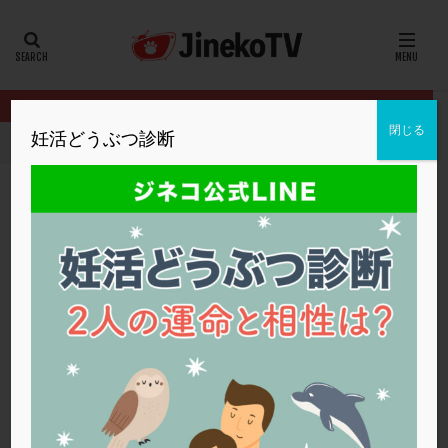
カテゴリー
タグ
閉じる
妊活どうぶつ診断
HOME
クリニック別
綾瀬駅前臼井クリニック
染色体異常は食
20代
22冬
2人目妊活
2個戻し
2個移植
30代
3個移植
40代
AID
ALICE
AMH
ART
BMI
CD138
DC胚
DFI
染色体異常は食事やストレスが原因ですか？
DHEA
E2
EMMA
EndomeTRIO検査
綾瀬駅前臼井クリニック
ERA
ERA検査
ERPeak
FSH
FST
ストレス
,
低AMH
,
染色体異常
,
顕微授精
,
食事
,
高年齢
,
高齢
FTカテーテル
hCG
IMSI
L-カルニチン
綾瀬駅前臼井クリニック
LH
LUF
MD-TESE
MRワクチン
MTHFR
NIPT
NK活性
NK細胞
OHSS
P4
PCO
PCOS
PCOS，妊活クイズ
PCPS
PFC-FD療法
PGT-A
PICSI
PMS
PPOS法