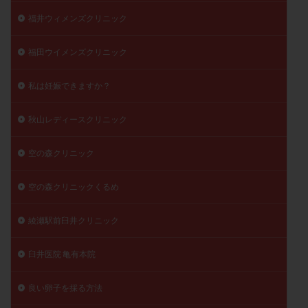
福井ウィメンズクリニック
福田ウイメンズクリニック
私は妊娠できますか？
秋山レディースクリニック
空の森クリニック
空の森クリニックくるめ
綾瀬駅前臼井クリニック
臼井医院 亀有本院
良い卵子を採る方法