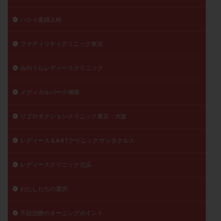
ハシイ産婦人科
ファティリティクリニック東京
みのうらレディースクリニック
メディカルパーク湘南
リプロダクションクリニック東京・大阪
レディース＆A R Tクリニック サンタクルス
レディースクリニック北浜
わたしたちの選択
不妊治療のターニングポイント