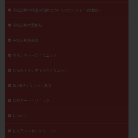
不妊治療の検査や治療についてのポイント〜女性編〜
不妊治療の選択肢
不妊治療最前線
両角レディースクリニック
久保みずきレディースクリニック
亀田IVFクリニック幕張
京野アートクリニック
仙台ART
佐久平エンゼルクリニック