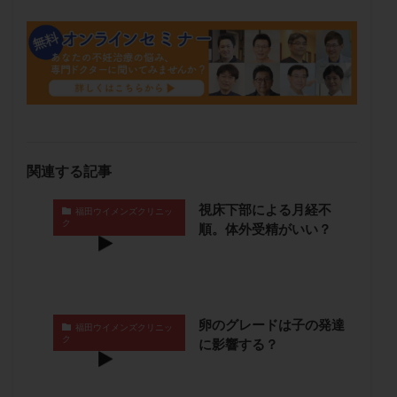
保険適用
偽嚢胞
偽閉経療法
先天性甲状腺機能低下症
先進医療
免疫異常
内膜スクラッチ
再発率
再開
凍結卵
凍結卵子
凍結卵移送
凍結精子
凍結胚
凍結胚盤胞
凍結胚移植
凍結胚移植移植
出産リスク
出産後
出血性黄体
分割胚
関連する記事
分割胚凍結
初期胚
初期胚凍結
初期胚移植
初診
刺激周期
刺激方法
刺激法
視床下部による月経不
福田ウイメンズクリニッ
ク
前核期凍結
副作用
化学流産
医療保険
順。体外受精がいい？
卵の数
卵の質
卵の輸送
卵子
卵子の老化
卵子の質
卵子凍結
卵子提供
卵巣
卵巣の吊り上げ
卵巣刺激
卵巣嚢腫
卵のグレードは子の発達
福田ウイメンズクリニッ
卵巣多孔
卵巣年齢
卵巣機能
卵巣機能不全
ク
に影響する？
卵巣機能低下
卵巣過剰刺激症候群
卵管
卵管切除
卵管卵巣膿瘍
卵管水腫
卵管狭窄