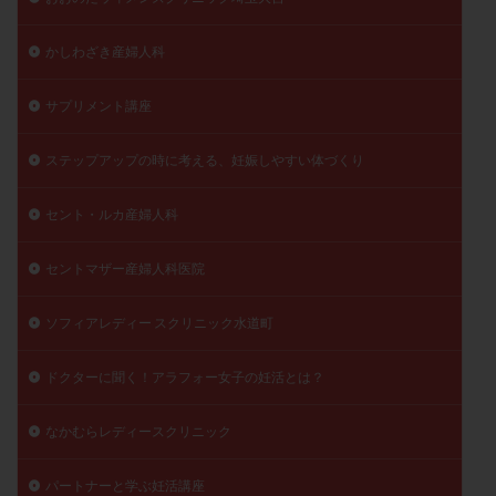
かしわざき産婦人科
サプリメント講座
ステップアップの時に考える、妊娠しやすい体づくり
セント・ルカ産婦人科
セントマザー産婦人科医院
ソフィアレディー スクリニック水道町
ドクターに聞く！アラフォー女子の妊活とは？
なかむらレディースクリニック
パートナーと学ぶ妊活講座