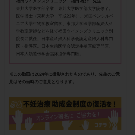
福田ウイメンズクリニック 福田 雄介 先生
メンタル
モザイク杯
モザイク胚
東邦大学医学部卒業、東邦大学医学部大学院修了。
ラクトバチルス
ラクトフェリン
ラパロドリリング
医学博士（
東邦大学 平成22年）。米国ペンシルベ
リュープリン
リュープロレリン注射
ルトラール
ニア大学生物学教室留学、
東邦大学医学部産婦人科
学教室講師などを経て福田ウイメンズクリ
ニック副
レコベル
レトロゾール
レルミナ
院長に就任。日本産科婦人科学会認定産婦人科専門
ロバートソン
ロング法
一般不妊治療
医・
指導医。日本生殖医学会認定生殖医療専門医。
下垂体不全
不妊
不妊検査
不妊治療
日本人類遺伝学会臨床遺伝専門医。
不妊治療後の過ごし方
不妊症
不妊鍼灸
不整脈
不正出血
不眠
不育症
※この動画は2024年に撮影されたものであり、先生のご意
不育症検査
両側卵管切除術
両卵管閉塞
中絶
見はその当時のご意見となります。
中隔子宮
主治医変更
乏精子症
乳がん
乳酸菌
二人目不妊
二人目妊活
二段階胚移植
亜急性甲状腺炎
亜鉛
人工授精
低AMH
低グレード胚
低体重
低刺激
低年齢
低温期
体づくり
体外受精
体質改善
体重増加
体重管理
体験談
保険診療