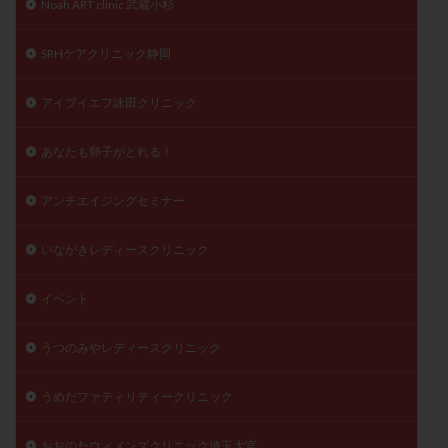
Noah ART clinic 武蔵小杉
陽性反応
顕微
顕微授精
風疹
食事
SRHケアクリニック静岡
食生活
養子縁組
骨盤腹膜炎
高AMH
高FSH
高プロラクチン血症
高刺激
高年齢
アイブイエフ詠田クリニック
高温期
高齢
高齢出産
黄体ホルモン
黄体化未破裂卵胞
黄体未破裂化卵胞
黄体機能不全
あなたも卵子がとれる！
黄体補充
アンチエイジングセミナー
検索
いながきレディースクリニック
イベント
うつのみやレディースクリニック
うめだファティリティークリニック
おおのたウィメンズクリニック埼玉大宮