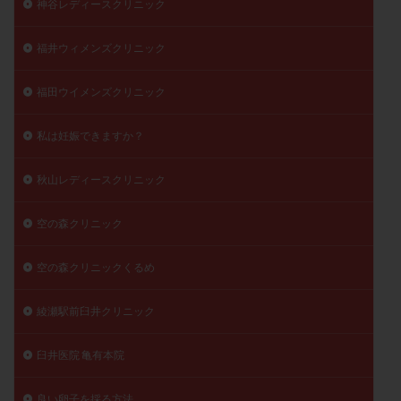
神谷レディースクリニック
福井ウィメンズクリニック
福田ウイメンズクリニック
私は妊娠できますか？
秋山レディースクリニック
空の森クリニック
空の森クリニックくるめ
綾瀬駅前臼井クリニック
臼井医院 亀有本院
良い卵子を採る方法