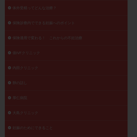
体外受精ってどんな治療？
保険診療内でできる妊娠へのポイント
保険適用で変わる！ これからの不妊治療
俵IVFクリニック
内田クリニック
卵の話し
厚仁病院
大島クリニック
妊娠のためにできること