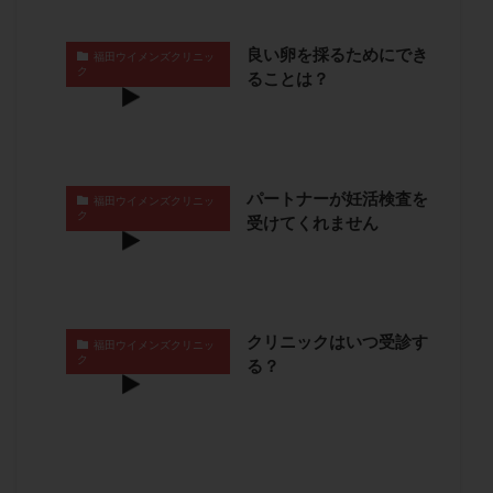
卵管留血症
卵管通水
卵管造影
卵管造影検査
卵管閉塞
卵胞
卵質
原因不明
双子
良い卵を採るためにでき
福田ウイメンズクリニッ
ク
ることは？
反復流産
反復着床不全
受精
受精卵
受精卵凍結
受精率
受精障害
喫煙
培養
培養士
基礎体温
基礎体温表
変形卵
変性卵
多嚢胞性卵巣症候群
多核受精
パートナーが妊活検査を
福田ウイメンズクリニッ
多精子授精
夫婦生活
奇形率
妊娠
ク
受けてくれません
妊娠リスク
妊娠初期
妊娠判定
妊娠検査薬
妊娠率
妊娠継続
妊娠継続率
妊活
妊活クイズ
妊活デビュー
妊活再開
クリニックはいつ受診す
福田ウイメンズクリニッ
婦人科疾患
子宮
子宮内フローラ
ク
る？
子宮内細菌叢検査
子宮内膜
子宮内膜ポリープ
子宮内膜受容能検査
子宮内膜炎
子宮内膜異型増殖症
子宮内膜症
子宮内膜症性嚢胞
子宮卵管造影検査
子宮収縮
子宮外妊娠