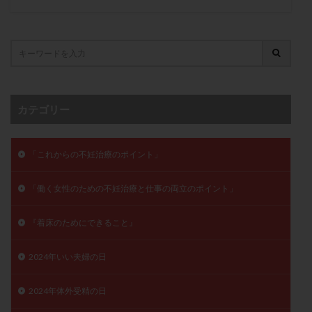
子宮奇形
子宮後屈
子宮筋腫
子宮筋腫，妊活クイズ
子宮腺筋症
子宮鏡検査
射精障害
屈折
帝王切開
帝王切開瘢痕症候群
後屈子宮
性交渉
性交障害
性感染症
性行為
慢性子宮内膜炎
成熟卵
抗TPO抗体
カテゴリー
抗うつ剤
抗カルジオリピン抗体
抗セントロメア抗体
抗リン脂質抗体
抗核抗体
「これからの不妊治療のポイント」
抗生剤
抗精子抗体
抗酸化成分
排卵
排卵予定日
排卵出血
排卵刺激
排卵周期
「働く女性のための不妊治療と仕事の両立のポイント」
排卵周期法
排卵日
排卵日検査薬
排卵検査薬
排卵痛
排卵誘発
排卵誘発剤
排卵誘発法
『着床のためにできること』
排卵障害
採卵
採卵後の過ごし方
採卵数
2024年いい夫婦の日
採精
断乳
新鮮卵子
新鮮精子
新鮮胚移植
早期卵巣不全
早発卵巣不全
2024年体外受精の日
更年期
月経不順
月経周期
月経困難