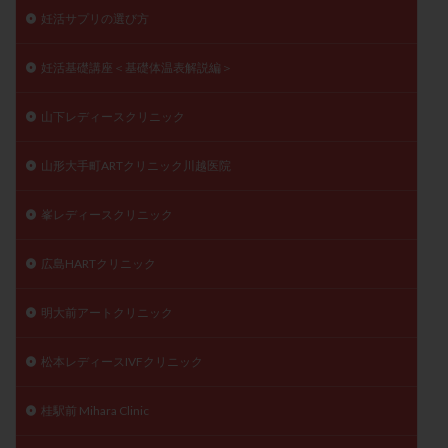
妊活サプリの選び方
妊活基礎講座＜基礎体温表解説編＞
山下レディースクリニック
山形大手町ARTクリニック川越医院
峯レディースクリニック
広島HARTクリニック
明大前アートクリニック
松本レディースIVFクリニック
桂駅前 Mihara Clinic