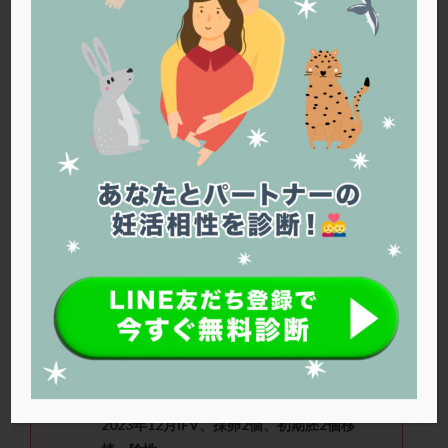
PQQ
PRP療法
SEET法
SLE
TESE
Th検査
TORIO検査
TRIO検査
ZyMot
アシストハッチング
アスピリン
アンタゴニスト法
アンチエイジング
インスリン抵抗性
イントラリピッド
ウトロゲスタン
エコー
エストラーナテープ
エストロゲン
オビドレル
おりもの
カウフマン療法
カウンセリング
ガニレスト
カバサール
カフェイン
カルシウムイオノファ
カンジタ
クラミジア
クリニック選び
グレード
クロミッド
michiさん（40
歳）
■治療ステージ：
体外受精 ■妊活歴：4年以上 ■AMH：
クロミフェン
ゴナールエフ
コロナウイルス
0.3
コロナワクチン
サウナ
サプリ
サプリメント
シート法
シェーングレン症候群
ショート法
≪治療状況≫
シリンジ法
スクラッチ
ステップアップ
自己タイミング、排卵誘発タイミング。
2023年12月IFV、採卵2個、初期胚2個移
ステップダウン
ストレス
スプリット