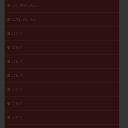
2024年妊活の日
月経痛
未成熟卵
未熟卵
染色体検査
染色体異常
栄養素
桑実胚移植
検査
21年版妊活検定
橋本病
機能性不妊
正常形態率
正常胚
正常胚率
死産
治療のやめ時
治療計画
23冬号
流産
流産対策
温活
漢方
無排卵
23夏号
無月経
無痛分娩
無精子症
無頭蓋症
生活習慣
生理
生理不順
生理周期
23秋号
生理痛
産み分け 妊活クイズ
甲状腺
甲状腺ホルモン
甲状腺機能不全
男性ホルモン
23秋号
男性不妊
病院選び
痛み
瘢痕症候群
24冬号
着床
着床の検査
着床の窓
着床不全
着床前診断
着床率
着床痛
着床障害
24夏号
睡眠薬
禁欲
移植
移植のタイミング
移植周期
移植後
移植後の過ごし方
移植時期
24春号
稽留流産
空胞
筋膜下筋腫
粘膜下筋腫