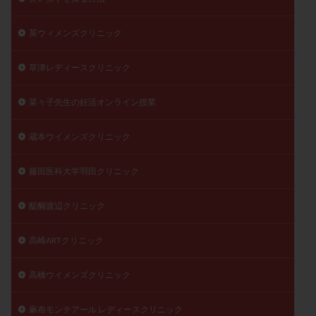
英ウィメンズクリニック
草津レディースクリニック
菜々子先生の妊活オンライン授業
蔵本ウイメンズクリニック
藤田医科大学羽田クリニック
醍醐渡辺クリニック
高崎ARTクリニック
高橋ウイメンズクリニック
麻布モンテアール レディースクリニック