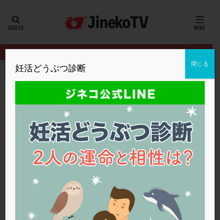
カテゴリー
タグ
閉じる
妊活どうぶつ診断
HOME
クリニック別
福田ウイメンズクリニック
PRP療法の
20代
22冬
2人目妊活
2個戻し
2個移植
30代
3個移植
40代
AID
ALICE
AMH
ART
BMI
CD138
DC胚
DFI
PRP療法の有効性について
DHEA
E2
EMMA
EndomeTRIO検査
福田ウイメンズクリニック
PGT-A
,
PRP療法
,
体外受精
ERA
ERA検査
ERPeak
FSH
FST
FTカテーテル
hCG
IMSI
L-カルニチン
福田ウイメンズクリニック
LH
LUF
MD-TESE
MRワクチン
MTHFR
NIPT
NK活性
NK細胞
OHSS
P4
PCO
PCOS
PCOS，妊活クイズ
PCPS
PFC-FD療法
PGT-A
PICSI
PMS
PPOS法