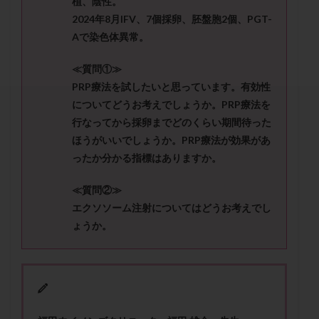
植、陰性。
セカンドオピニオン
セックスレス
ダイエット
2024年8月IFV、7個採卵、胚盤胞2個、PGT-
タイミング法
タイムラプス
ダイレクト分割
Aで染色体異常。
タクロリムス
チョコレート嚢胞
チラーヂン
≪質問①≫
トリオ検査
トリソミー
ネフローゼ症候群
PRP療法を試したいと思っています。有効性
ビタミンC
ビタミンD
ピックアップ障害
についてどうお考えでしょうか。PRP療法を
ビブラマイシン
ピル
フーナーテスト
行なってから採卵までどのくらい期間待った
フェマーラ
フォリスチム
ブセレリン点鼻薬
ほうがいいでしょうか。PRP療法が効果があ
ブライダルチェック
フラグメント
プラセンタ
ったか分かる指標はありますか。
プラノバール
プラバノール
ふりかけ法
≪質問②≫
プレコンセプション
プレドニン
プレマリン
エクソソーム注射についてはどうお考えでし
プログラフ
プロゲステロン
プロテイン
ょうか。
プロバイオティクス
プロラクチン
ホルモン値
ホルモン投与
ホルモン注射
ホルモン補充周期
ホルモン補充法
ホルモン補充療法
マイクロポリープ
マルチビタミン
ミトコンドリア