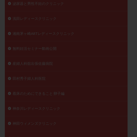
泌尿器と男性不妊のクリニック
浅田レディースクリニック
湘南茅ヶ崎ARTレディースクリニック
無料妊活セミナー動画公開
産婦人科舘出張佐藤病院
田村秀子婦人科医院
着床のためにできること 卵子編
神奈川レディースクリニック
神田ウィメンズクリニック