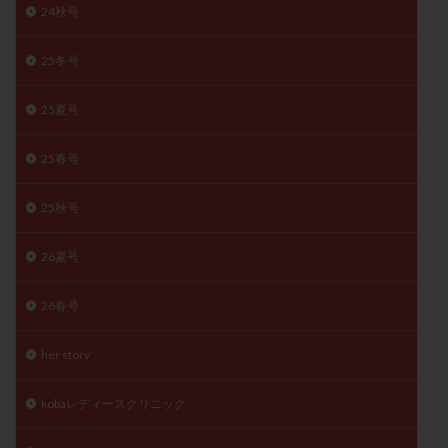
24秋号
精子
精子の質
精子凍結
精子提供
精子減少症
精子無力症
精液検査
精神安定剤
25冬号
精索静脈瘤
糖質
経血量
経過措置
25夏号
絨毛染色体検査
絨毛組織
絨毛膜下血腫
肝機能障害
肥満
胎嚢
胎盤ポリープ
胚
25春号
胚培養
胚盤胞
胚盤胞到達率
胚盤胞移植
胚移植
腹腔鏡手術
腹腔鏡検査
膣内射精障害
25秋号
膿精液症
自己注射
自然周期
自然妊娠
26夏号
自然排卵周期
自然移植周期
自費診療
良好胚
良好胚盤胞
葉酸
融解方法
血流改善
26春号
視床下部
貧血
貯卵
費用
転座
転院
透明帯除去培養
通院
通院回数
her story
通院頻度
連続採卵
運動
過分割胚
kobaレディースクリニック
過食嘔吐
遺伝子異常
遺残卵胞
遺残胎盤
里親
閉塞性無精子症
閉経
陰性