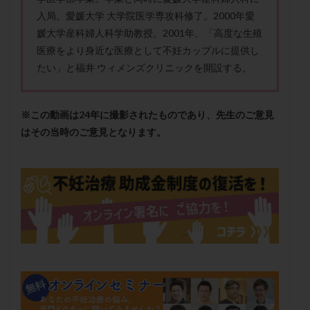
メンタル
モザイク杯
モザイク胚
入局。愛媛大学 大学院医学専攻科修了。2000年愛
ラクトバチルス
ラクトフェリン
ラパロドリリング
媛大学産科婦人科学助教授。2001年、「高度な生殖
医療をより身近な医療として不妊カップルに提供し
リュープリン
リュープロレリン注射
ルトラール
たい」と福井 ウィメンズクリニックを開設する。
レコベル
レトロゾール
レルミナ
ロバートソン
ロング法
一般不妊治療
下垂体不全
不妊
不妊検査
不妊治療
※この動画は24年に撮影されたものであり、先生のご意見
はその当時のご意見となります。
不妊治療後の過ごし方
不妊症
不妊鍼灸
不整脈
不正出血
不眠
不育症
不育症検査
両側卵管切除術
両卵管閉塞
中絶
中隔子宮
主治医変更
乏精子症
乳がん
乳酸菌
二人目不妊
二人目妊活
二段階胚移植
亜急性甲状腺炎
亜鉛
人工授精
低AMH
低グレード胚
低体重
低刺激
低年齢
低温期
体づくり
体外受精
体質改善
体重増加
体重管理
体験談
保険診療