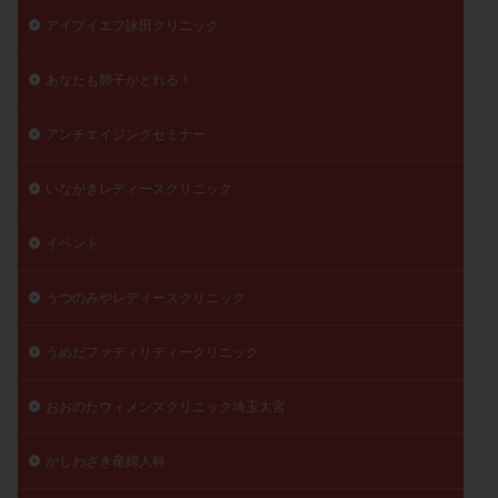
アイブイエフ詠田クリニック
陽性反応
顕微
顕微授精
風疹
食事
食生活
養子縁組
骨盤腹膜炎
高AMH
あなたも卵子がとれる！
高FSH
高プロラクチン血症
高刺激
高年齢
高温期
高齢
高齢出産
黄体ホルモン
アンチエイジングセミナー
黄体化未破裂卵胞
黄体未破裂化卵胞
黄体機能不全
いながきレディースクリニック
黄体補充
イベント
検索
うつのみやレディースクリニック
うめだファティリティークリニック
おおのたウィメンズクリニック埼玉大宮
かしわざき産婦人科