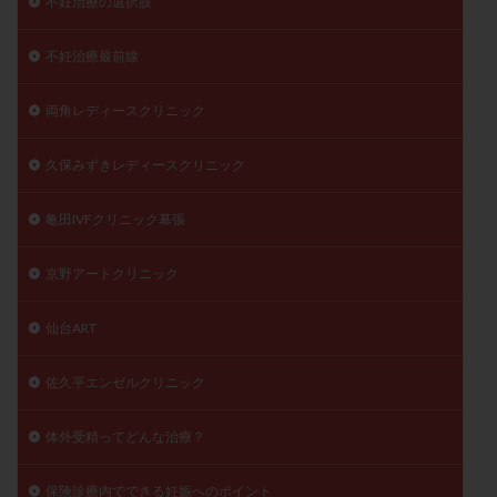
不妊治療の選択肢
不妊治療最前線
両角レディースクリニック
久保みずきレディースクリニック
亀田IVFクリニック幕張
京野アートクリニック
仙台ART
佐久平エンゼルクリニック
体外受精ってどんな治療？
保険診療内でできる妊娠へのポイント