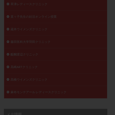
草津レディースクリニック
菜々子先生の妊活オンライン授業
蔵本ウイメンズクリニック
藤田医科大学羽田クリニック
醍醐渡辺クリニック
高崎ARTクリニック
高橋ウイメンズクリニック
麻布モンテアール レディースクリニック
メタ情報