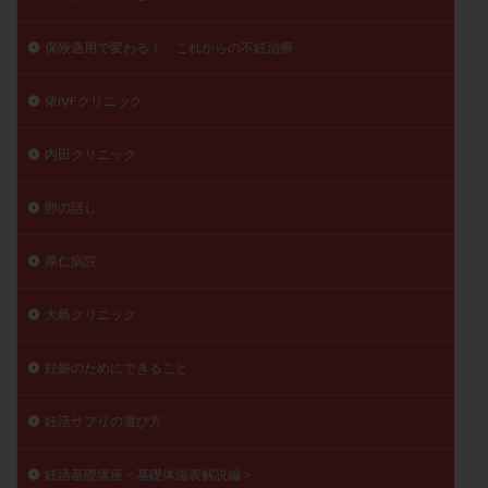
保険適用で変わる！ これからの不妊治療
俵IVFクリニック
内田クリニック
卵の話し
厚仁病院
大島クリニック
妊娠のためにできること
妊活サプリの選び方
妊活基礎講座＜基礎体温表解説編＞