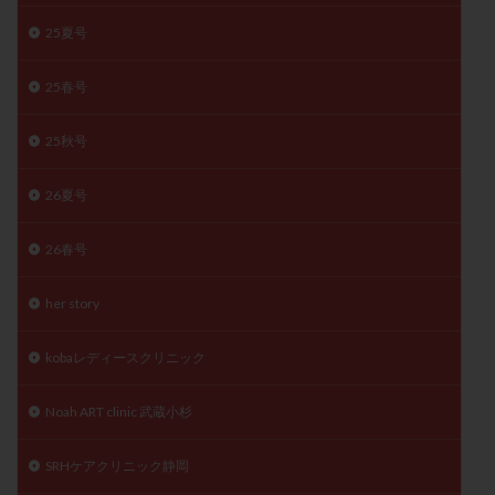
精子
精子の質
精子凍結
精子提供
25夏号
精子減少症
精子無力症
精液検査
精神安定剤
25春号
精索静脈瘤
糖質
経血量
経過措置
絨毛染色体検査
絨毛組織
絨毛膜下血腫
25秋号
肝機能障害
肥満
胎嚢
胎盤ポリープ
胚
胚培養
胚盤胞
胚盤胞到達率
胚盤胞移植
26夏号
胚移植
腹腔鏡手術
腹腔鏡検査
膣内射精障害
26春号
膿精液症
自己注射
自然周期
自然妊娠
自然排卵周期
自然移植周期
自費診療
良好胚
her story
良好胚盤胞
葉酸
融解方法
血流改善
視床下部
貧血
貯卵
費用
転座
kobaレディースクリニック
転院
透明帯除去培養
通院
通院回数
Noah ART clinic 武蔵小杉
通院頻度
連続採卵
運動
過分割胚
過食嘔吐
遺伝子異常
遺残卵胞
遺残胎盤
SRHケアクリニック静岡
里親
閉塞性無精子症
閉経
陰性