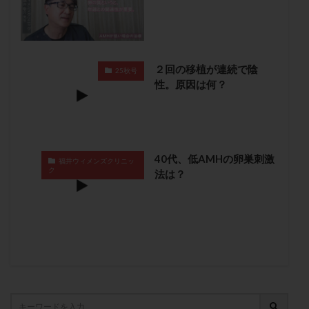
卵管留血症
卵管通水
卵管造影
卵管造影検査
卵管閉塞
卵胞
卵質
原因不明
双子
反復流産
反復着床不全
受精
受精卵
２回の移植が連続で陰
25秋号
受精卵凍結
受精率
受精障害
喫煙
培養
性。原因は何？
培養士
基礎体温
基礎体温表
変形卵
変性卵
多嚢胞性卵巣症候群
多核受精
多精子授精
夫婦生活
奇形率
妊娠
妊娠リスク
妊娠初期
妊娠判定
妊娠検査薬
40代、低AMHの卵巣刺激
福井ウィメンズクリニッ
ク
法は？
妊娠率
妊娠継続
妊娠継続率
妊活
妊活クイズ
妊活デビュー
妊活再開
婦人科疾患
子宮
子宮内フローラ
子宮内細菌叢検査
子宮内膜
子宮内膜ポリープ
子宮内膜受容能検査
子宮内膜炎
子宮内膜異型増殖症
子宮内膜症
子宮内膜症性嚢胞
子宮卵管造影検査
子宮収縮
子宮外妊娠