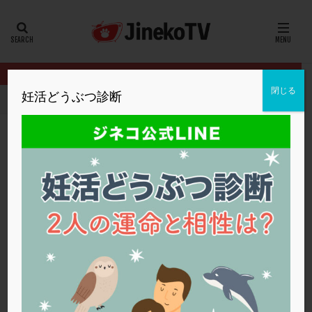
カテゴリー
タグ
閉じる
妊活どうぶつ診断
HOME
クリニック別
福井ウィメンズクリニック
2個移植と二
20代
22冬
2人目妊活
2個戻し
2個移植
30代
3個移植
40代
AID
ALICE
AMH
ART
BMI
CD138
DC胚
DFI
2個移植と二段階胚移植どちらがいい？
DHEA
E2
EMMA
EndomeTRIO検査
福井ウィメンズクリニック
2個移植
,
二段階胚移植
,
顕微授精
ERA
ERA検査
ERPeak
FSH
FST
FTカテーテル
hCG
IMSI
L-カルニチン
福井ウィメンズクリニック
LH
LUF
MD-TESE
MRワクチン
MTHFR
NIPT
NK活性
NK細胞
OHSS
P4
PCO
PCOS
PCOS，妊活クイズ
PCPS
PFC-FD療法
PGT-A
PICSI
PMS
PPOS法