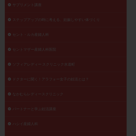
サプリメント講座
ステップアップの時に考える、妊娠しやすい体づくり
セント・ルカ産婦人科
セントマザー産婦人科医院
ソフィアレディー スクリニック水道町
ドクターに聞く！アラフォー女子の妊活とは？
なかむらレディースクリニック
パートナーと学ぶ妊活講座
ハシイ産婦人科