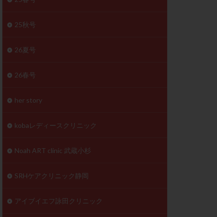
体
成分
排卵
25秋号
検査薬
26夏号
早期卵巣不全
26春号
未熟卵
正常形態率
her story
温活
漢方
理不順
生理周期
kobaレディースクリニック
性ホルモン
着床不全
Noah ART clinic 武蔵小杉
タイミング
SRHケアクリニック静岡
筋腫
粘膜下筋腫
精神安定剤
アイブイエフ詠田クリニック
下血腫