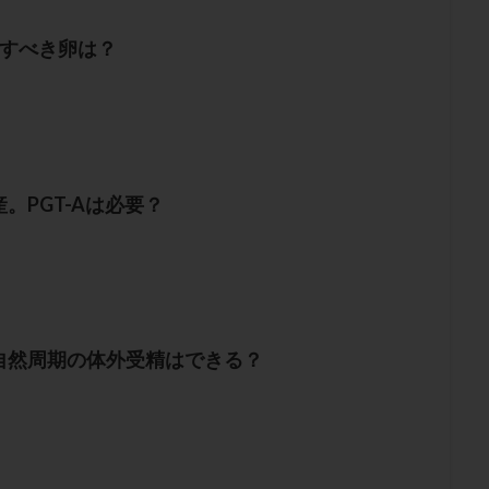
戻すべき卵は？
。PGT-Aは必要？
自然周期の体外受精はできる？