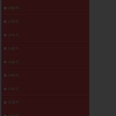
胚移植移植
23秋号
結
初期胚移植
医療保険
卵の数
23秋号
卵巣
巣機能不全
24冬号
卵管狭窄
原因不明
24夏号
受精障害
喫煙
24春号
群
多核受精
妊娠検査薬
24秋号
開
婦人科疾患
内膜受容能検査
25冬号
査
子宮収縮
25夏号
症
子宮鏡検査
障害
性感染症
25春号