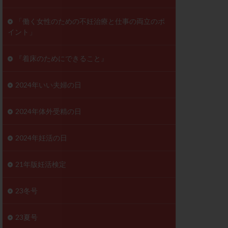
ンD
リスチム
「働く女性のための不妊治療と仕事の両立のポ
イント」
プラバノール
ゲステロン
『着床のためにできること』
ホルモン注射
ビタミン
2024年いい夫婦の日
フェリン
レトロゾール
2024年体外受精の日
妊検査
不妊治療
2024年妊活の日
症
不育症検査
がん
乳酸菌
21年版妊活検定
低AMH
体質改善
23冬号
凍結卵
23夏号