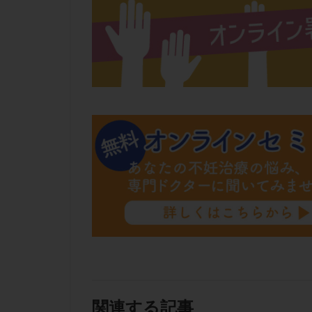
肝機能障害
胚盤胞移植
自然周期
自
融解方法
血
通院
通院回
遺残卵胞
遺
風疹
食事
高刺激
高年
黄体未破裂化卵胞
関連する記事