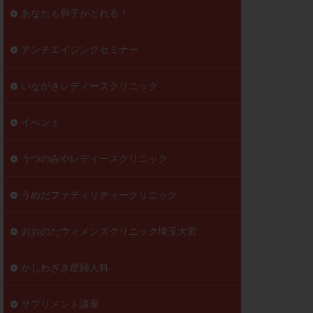
到達率
あなたも卵子がとれる！
自己注射
好胚盤胞
葉酸
アンチエイジングセミナー
透明帯除去培養
いながきレディースクリニック
伝子異常
顕微
顕微授精
イベント
ラクチン血症
胞
うつのみやレディースクリニック
うめだファティリティークリニック
おおのたウィメンズクリニック埼玉大宮
かしわざき産婦人科
サプリメント講座