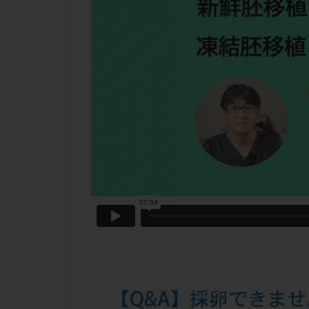
チラーヂン
ピックアップ障害
ブセレリン点鼻薬
ふりかけ法
プロテイン
ホルモン補充周期
ミトコンドリア
ラパロドリリング
レルミナ
ロ
不妊治療後の過ご
両側卵管切除術
二人目不妊
低グレード胚
体重増加
体
先天性甲状腺機能