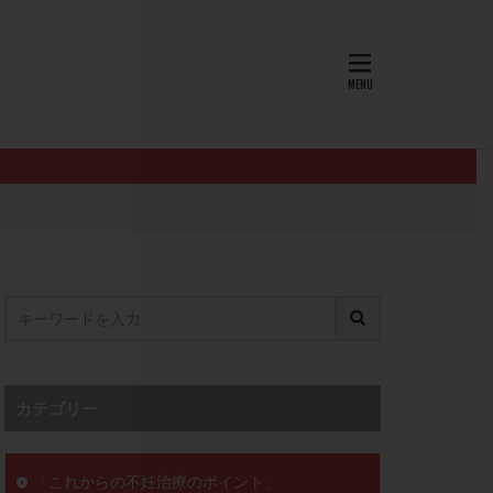
AID
ALICE
EndomeTRIO検査
L-カルニチン
OHSS
P4
PMS
PPOS法
査
ZyMot
ン抵抗性
オビドレル
イン
ロミッド
リ
クラッチ
カテゴリー
セックスレス
ョコレート嚢胞
「これからの不妊治療のポイント」