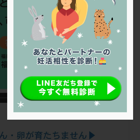
トリオ検査
トリソミー
ネフローゼ症候群
ビタミンC
ビタミ
ビブラマイシン
ピル
フーナーテスト
フェマーラ
フォ
ブライダルチェック
フラグメント
プラセンタ
プラノバール
プレコンセプション
プレドニン
プレマリン
プログラフ
プロ
プロバイオティクス
プロラクチン
ホルモン値
ホルモン投与
ホルモン補充法
ホルモン補充療法
マイクロポリープ
マルチ
メンタル
モザイク杯
モザイク胚
ラクトバチルス
ラクト
リュープリン
リュープロレリン注射
ルトラール
レコベル
バートソン
ロング法
一般不妊治療
下垂体不全
不妊
不
し方
不妊症
不妊鍼灸
不整脈
不正出血
不眠
不育
両卵管閉塞
中絶
中隔子宮
主治医変更
乏精子症
乳
二人目妊活
二段階胚移植
亜急性甲状腺炎
亜鉛
人工授精
低体重
低刺激
低年齢
低温期
体づくり
体外受精
重管理
体験談
保険診療
保険適用
偽嚢胞
偽閉経療法
低下症
先進医療
免疫異常
内膜スクラッチ
再発率
再開