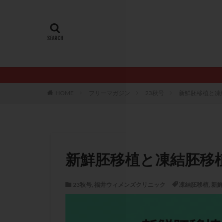
20代
22冬
AMH
ART
ERA
ERA検
LH
LUF
PCO
PCOS
PQQ
PRP療
HOME
フリーマガジン
23秋号
新鮮胚移植と凍
アシストハッチン
イントラリピッド
おりもの
カ
カルシウムイオノ
新鮮胚移植と凍結胚移
クロミフェン
サプリメント
23秋号
,
福井ウィメンズクリニック
凍結胚移植
,
新
ステップアップ
ダイエット