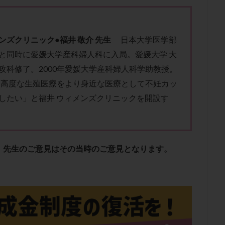
子宮内膜炎
成熟卵
抗TPO抗体
抗うつ剤
抗カルジオリピン抗
体
抗リン脂質抗体
抗核抗体
抗生剤
抗精子抗体
抗酸化
排卵出血
排卵刺激
排卵周期
排卵周期法
排卵日
排卵日
ン
ズ
ク
リ
ニ
ッ
ク
●
福井
敬介 先生
日本大学医学部
排卵痛
排卵誘発
排卵誘発剤
排卵誘発法
排卵障害
採卵
と同時に愛媛大学産科婦人科に入局。愛媛大学 大
採卵数
採精
断乳
新鮮卵子
新鮮精子
新鮮胚移植
攻科修了。2000年愛媛大学産科婦人科学助教授。
更年期
月経不順
月経周期
月経困難
月経痛
未成熟卵
、「高度な生殖医療をより身近な医療として不妊カッ
染色体異常
栄養素
桑実胚移植
検査
橋本病
機能性不妊
したい」と福井 ウィメンズクリニックを開設す
胚率
死産
治療のやめ時
治療計画
流産
流産対策
経
無痛分娩
無精子症
無頭蓋症
生活習慣
生理
生
分け 妊活クイズ
甲状腺
甲状腺ホルモン
甲状腺機能不全
男
、先生のご意見はその当時のご意見となります。
院選び
痛み
瘢痕症候群
着床
着床の検査
着床の窓
着床率
着床痛
着床障害
睡眠薬
禁欲
移植
移植の
植後
移植後の過ごし方
移植時期
稽留流産
空胞
筋膜下
質
精子凍結
精子提供
精子減少症
精子無力症
精液検査
糖質
経血量
経過措置
絨毛染色体検査
絨毛組織
絨毛膜