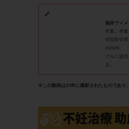
性行為
慢性
抗セントロメア抗
排卵予定日
福
井
ウ
ィ
メ
排卵検査薬
卒業。卒業
採卵後の過ごし方
学院医学専
早発卵巣不全
2001年
染色体検査
プルに提供
正常胚
正常
る。
無排卵
無月
生理痛
産み
※この動画は23年に撮影されたものであり
男性不妊
病
着床前診断
移植周期
移
精子
精子の
精索静脈瘤