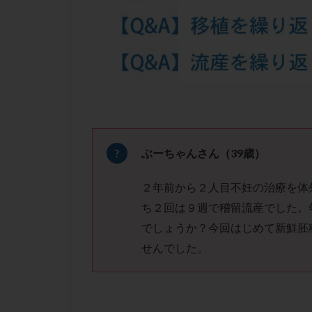
凍結卵子
凍
出産リスク
初診
刺激周
卵の質
卵の
卵巣の吊り上げ
卵巣機能低下
卵管留血症
双子
反復流
ぶーちゃんさん（39歳）
培養
培養士
２年前から２人目不妊の治療を体
多精子授精
ち２回は９週で稽留流産でした。
妊娠率
妊娠
でしょうか？今回はじめて新鮮胚
子宮
子宮内
せんでした。
子宮内膜炎
子宮外妊娠
射精障害
屈