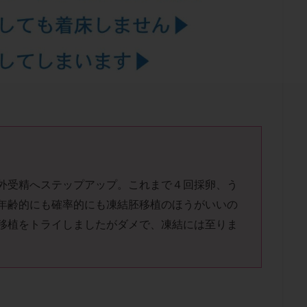
結卵移送
凍結精子
凍結胚
凍結胚盤胞
凍結胚移植
凍結
出産後
出血性黄体
分割胚
分割胚凍結
初期胚
初期胚凍
期
刺激方法
刺激法
前核期凍結
副作用
化学流産
輸送
卵子
卵子の老化
卵子の質
卵子凍結
卵子提供
卵巣刺激
卵巣嚢腫
卵巣多孔
卵巣年齢
卵巣機能
卵
卵巣過剰刺激症候群
卵管
卵管切除
卵管卵巣膿瘍
卵管水腫
卵管通水
卵管造影
卵管造影検査
卵管閉塞
卵胞
卵質
産
反復着床不全
受精
受精卵
受精卵凍結
受精率
基礎体温
基礎体温表
変形卵
変性卵
多嚢胞性卵巣症候
外受精へステップアップ。これまで４回採卵、う
夫婦生活
奇形率
妊娠
妊娠リスク
妊娠初期
妊娠判定
年齢的にも確率的にも凍結胚移植のほうがいいの
継続
妊娠継続率
妊活
妊活クイズ
妊活デビュー
妊活再
移植をトライしましたがダメで、
凍結には至りま
フローラ
子宮内細菌叢検査
子宮内膜
子宮内膜ポリープ
子宮
子宮内膜異型増殖症
子宮内膜症
子宮内膜症性嚢胞
子宮卵管造影検
子宮奇形
子宮後屈
子宮筋腫
子宮筋腫，妊活クイズ
子宮腺筋
折
帝王切開
帝王切開瘢痕症候群
後屈子宮
性交渉
性交