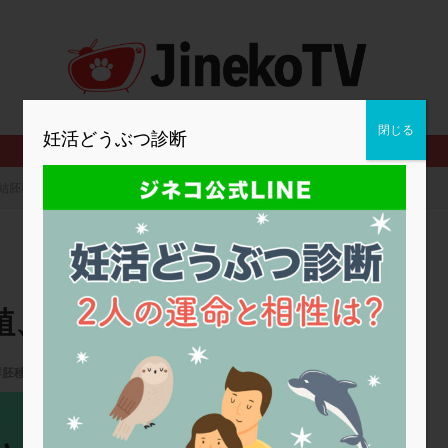
2人目妊活
2個戻し
2個移植
30代
3個移植
40代
BMI
CD138
DC胚
DFI
DHEA
E2
EMMA
査
ERPeak
FSH
FST
FTカテーテル
hCG
IMSI
MD-TESE
MRワクチン
MTHFR
NIPT
NK活性
NK細胞
閉じる
妊活どうぶつ診断
PCOS，妊活クイズ
PCPS
PFC-FD療法
PGT-A
PICSI
法
SEET法
SLE
TESE
Th検査
TORIO検査
TRIO検
結胚移植、可能性は？
グ
アスピリン
アンタゴニスト法
アンチエイジング
インスリ
ウトロゲスタン
エコー
エストラーナテープ
エストロゲン
ウフマン療法
カウンセリング
ガニレスト
カバサール
カフェ
ファ
カンジタ
クラミジア
クリニック選び
グレード
ク
植、可能性は？
ゴナールエフ
コロナウイルス
コロナワクチン
サウナ
サプ
シート法
シェーングレン症候群
ショート法
シリンジ法
ス
鮮胚移植
ステップダウン
ストレス
スプリット
セカンドオピニオン
23秋号
タイミング法
タイムラプス
ダイレクト分割
タクロリムス
チ