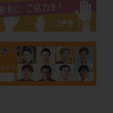
肥満
胎嚢
胎盤ポリープ
胚
胚培養
胚盤胞
胚盤胞
胚移植
腹腔鏡手術
腹腔鏡検査
膣内射精障害
膿精液症
然妊娠
自然排卵周期
自然移植周期
自費診療
良好胚
良
流改善
視床下部
貧血
貯卵
費用
転座
転院
数
通院頻度
連続採卵
運動
過分割胚
過食嘔吐
遺
残胎盤
里親
閉塞性無精子症
閉経
陰性
陽性反応
食生活
養子縁組
骨盤腹膜炎
高AMH
高FSH
高プロ
齢
高温期
高齢
高齢出産
黄体ホルモン
黄体化未破裂卵
黄体機能不全
黄体補充
検索