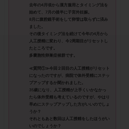
セカンドオピニオン
セックスレス
ダイエット
去年の4月頃から漢方服用とタイミング法を
タイミング法
タイムラプス
ダイレクト分割
始めて、7月の後半に子宮外妊娠。
8月に腹腔鏡手術をして卵管は取らずに済み
タクロリムス
チョコレート嚢胞
チラーヂン
ました。
トリオ検査
トリソミー
ネフローゼ症候群
その後タイミング法を続けて今年の4月から
ビタミンC
ビタミンD
ピックアップ障害
人工授精に変わり、今2周期目がリセットし
ビブラマイシン
ピル
フーナーテスト
たところです。
フェマーラ
フォリスチム
ブセレリン点鼻薬
多嚢胞性卵巣症候群です。
ブライダルチェック
フラグメント
プラセンタ
≪質問①≫今回２回目の人工授精がリセット
プラノバール
プラバノール
ふりかけ法
になったのですが、病院で体外受精にステッ
プレコンセプション
プレドニン
プレマリン
プアップするか聞かれました。
プログラフ
プロゲステロン
プロテイン
35歳になり、人工授精が上手くいかなかっ
たら体外受精も考えているのですが、やはり
プロバイオティクス
プロラクチン
ホルモン値
早めにステップアップした方がいいのでしょ
ホルモン投与
ホルモン注射
ホルモン補充周期
うか？
ホルモン補充法
ホルモン補充療法
それともあと数回は人工授精をしたほうがい
マイクロポリープ
マルチビタミン
ミトコンドリア
いのでしょうか？