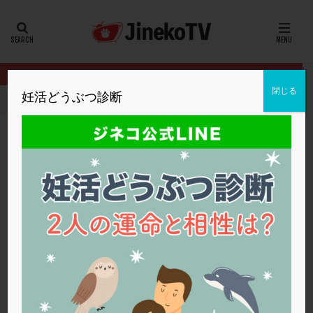
カテゴリー
タグ
閉じる
妊活どうぶつ診断
HOME
クリニック別
福井ウィメンズクリニック
多嚢胞性卵巣
20代
22冬
2人目妊活
2個戻し
2個移植
30代
3個移植
40代
AID
ALICE
AMH
ART
BMI
CD138
DC胚
DFI
多嚢胞性卵巣症候群、ステップアップの目安
DHEA
E2
EMMA
EndomeTRIO検査
は？
ERA
ERA検査
ERPeak
FSH
FST
福井ウィメンズクリニック
FTカテーテル
hCG
IMSI
L-カルニチン
ステップアップ
,
人工授精
,
体外受精
,
多嚢胞性卵巣症候群
LH
LUF
MD-TESE
MRワクチン
MTHFR
福井ウィメンズクリニック
NIPT
NK活性
NK細胞
OHSS
P4
PCO
PCOS
PCOS，妊活クイズ
PCPS
PFC-FD療法
PGT-A
PICSI
PMS
PPOS法