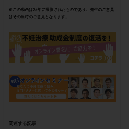
保険適用
偽嚢胞
偽閉経療法
※この動画は25年に撮影されたものであり、先生のご意見
先天性甲状腺機能低下症
先進医療
免疫異常
はその当時のご意見となります。
内膜スクラッチ
再発率
再開
凍結卵
凍結卵子
凍結卵移送
凍結精子
凍結胚
凍結胚盤胞
凍結胚移植
凍結胚移植移植
出産リスク
出産後
出血性黄体
分割胚
分割胚凍結
初期胚
初期胚凍結
初期胚移植
初診
刺激周期
刺激方法
刺激法
前核期凍結
副作用
化学流産
医療保険
卵の数
卵の質
卵の輸送
卵子
卵子の老化
卵子の質
卵子凍結
卵子提供
卵巣
卵巣の吊り上げ
卵巣刺激
卵巣嚢腫
卵巣多孔
卵巣年齢
卵巣機能
卵巣機能不全
卵巣機能低下
卵巣過剰刺激症候群
卵管
関連する記事
卵管切除
卵管卵巣膿瘍
卵管水腫
卵管狭窄