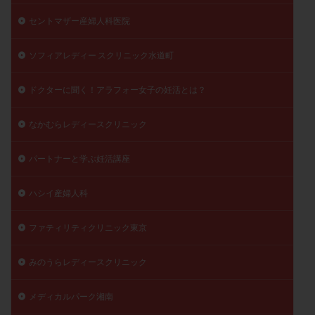
セントマザー産婦人科医院
ソフィアレディー スクリニック水道町
ドクターに聞く！アラフォー女子の妊活とは？
なかむらレディースクリニック
パートナーと学ぶ妊活講座
ハシイ産婦人科
ファティリティクリニック東京
みのうらレディースクリニック
メディカルパーク湘南