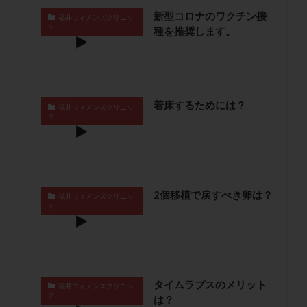
卵管留血症
卵管通水
卵管造影
卵管造影検査
新型コロナのワクチン接
福井ウィメンズクリニッ
ク
種を推奨します。
卵管閉塞
卵胞
卵質
原因不明
双子
反復流産
反復着床不全
受精
受精卵
受精卵凍結
受精率
受精障害
喫煙
培養
培養士
基礎体温
基礎体温表
変形卵
着床するためには？
福井ウィメンズクリニッ
変性卵
多嚢胞性卵巣症候群
多核受精
ク
多精子授精
夫婦生活
奇形率
妊娠
妊娠リスク
妊娠初期
妊娠判定
妊娠検査薬
妊娠率
妊娠継続
妊娠継続率
妊活
2個移植で戻すべき卵は？
妊活クイズ
妊活デビュー
妊活再開
福井ウィメンズクリニッ
ク
婦人科疾患
子宮
子宮内フローラ
子宮内細菌叢検査
子宮内膜
子宮内膜ポリープ
子宮内膜受容能検査
子宮内膜炎
子宮内膜異型増殖症
子宮内膜症
子宮内膜症性嚢胞
タイムラプスのメリット
福井ウィメンズクリニッ
ク
は？
子宮卵管造影検査
子宮収縮
子宮外妊娠