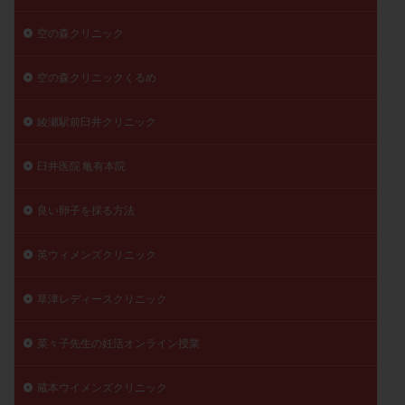
空の森クリニック
空の森クリニックくるめ
綾瀬駅前臼井クリニック
臼井医院 亀有本院
良い卵子を採る方法
英ウィメンズクリニック
草津レディースクリニック
菜々子先生の妊活オンライン授業
蔵本ウイメンズクリニック