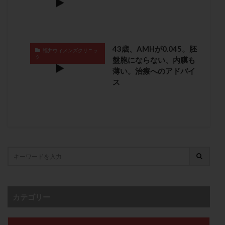
子宮奇形
子宮後屈
子宮筋腫
子宮筋腫，妊活クイズ
子宮腺筋症
子宮鏡検査
射精障害
屈折
帝王切開
帝王切開瘢痕症候群
43歳、AMHが0.045。胚
福井ウィメンズクリニッ
後屈子宮
性交渉
性交障害
性感染症
ク
盤胞にならない、内膜も
性行為
慢性子宮内膜炎
成熟卵
抗TPO抗体
薄い。治療へのアドバイ
ス
抗うつ剤
抗カルジオリピン抗体
抗セントロメア抗体
抗リン脂質抗体
抗核抗体
抗生剤
抗精子抗体
抗酸化成分
排卵
排卵予定日
排卵出血
排卵刺激
排卵周期
排卵周期法
排卵日
排卵日検査薬
排卵検査薬
排卵痛
排卵誘発
排卵誘発剤
排卵誘発法
排卵障害
採卵
採卵後の過ごし方
採卵数
採精
断乳
新鮮卵子
新鮮精子
カテゴリー
新鮮胚移植
早期卵巣不全
早発卵巣不全
更年期
月経不順
月経周期
月経困難