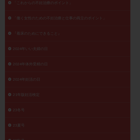
「これからの不妊治療のポイント」
月経痛
未成熟卵
未熟卵
染色体検査
染色体異常
栄養素
桑実胚移植
検査
「働く女性のための不妊治療と仕事の両立のポイント」
橋本病
機能性不妊
正常形態率
正常胚
『着床のためにできること』
正常胚率
死産
治療のやめ時
治療計画
流産
流産対策
温活
漢方
無排卵
2024年いい夫婦の日
無月経
無痛分娩
無精子症
無頭蓋症
生活習慣
生理
生理不順
生理周期
2024年体外受精の日
生理痛
産み分け 妊活クイズ
甲状腺
2024年妊活の日
甲状腺ホルモン
甲状腺機能不全
男性ホルモン
男性不妊
病院選び
痛み
瘢痕症候群
21年版妊活検定
着床
着床の検査
着床の窓
着床不全
着床前診断
着床率
着床痛
着床障害
23冬号
睡眠薬
禁欲
移植
移植のタイミング
23夏号
移植周期
移植後
移植後の過ごし方
移植時期
稽留流産
空胞
筋膜下筋腫
粘膜下筋腫