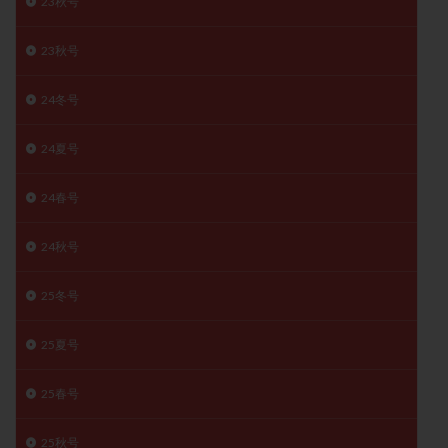
23秋号
精子
精子の質
精子凍結
精子提供
23秋号
精子減少症
精子無力症
精液検査
精神安定剤
精索静脈瘤
糖質
経血量
経過措置
24冬号
絨毛染色体検査
絨毛組織
絨毛膜下血腫
肝機能障害
肥満
胎嚢
胎盤ポリープ
胚
24夏号
胚培養
胚盤胞
胚盤胞到達率
胚盤胞移植
24春号
胚移植
腹腔鏡手術
腹腔鏡検査
膣内射精障害
膿精液症
自己注射
自然周期
自然妊娠
24秋号
自然排卵周期
自然移植周期
自費診療
良好胚
良好胚盤胞
葉酸
融解方法
血流改善
25冬号
視床下部
貧血
貯卵
費用
転座
25夏号
転院
透明帯除去培養
通院
通院回数
通院頻度
連続採卵
運動
過分割胚
25春号
過食嘔吐
遺伝子異常
遺残卵胞
遺残胎盤
里親
閉塞性無精子症
閉経
陰性
25秋号