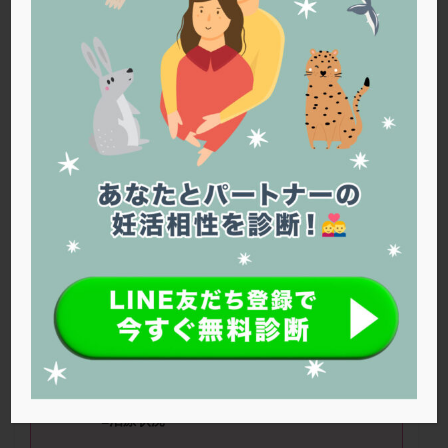
PQQ
PRP療法
SEET法
SLE
TESE
Th検査
TORIO検査
TRIO検査
ZyMot
アシストハッチング
アスピリン
アンタゴニスト法
アンチエイジング
インスリン抵抗性
イントラリピッド
ウトロゲスタン
エコー
エストラーナテープ
エストロゲン
オビドレル
おりもの
カウフマン療法
カウンセリング
ガニレスト
カバサール
カフェイン
カルシウムイオノファ
カンジタ
クラミジア
クリニック選び
グレード
クロミッド
クロミフェン
ゴナールエフ
コロナウイルス
Yochiさん（35
歳）
■治療ステー
コロナワクチン
サウナ
サプリ
サプリメント
ジ：人工授精 ■妊活期間：1年～2年
シート法
シェーングレン症候群
ショート法
■AMH：不明 ■精液所見：異常なし
シリンジ法
スクラッチ
ステップアップ
■治療状況
ステップダウン
ストレス
スプリット