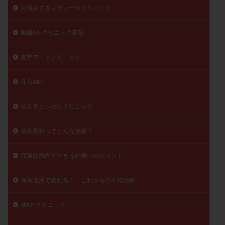
久保みずきレディースクリニック
亀田IVFクリニック幕張
京野アートクリニック
仙台ART
佐久平エンゼルクリニック
体外受精ってどんな治療？
保険診療内でできる妊娠へのポイント
保険適用で変わる！ これからの不妊治療
俵IVFクリニック