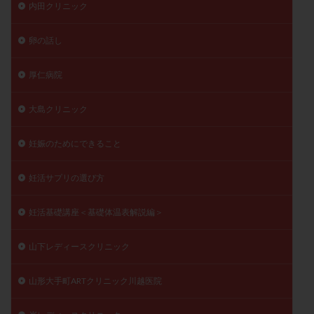
内田クリニック
卵の話し
厚仁病院
大島クリニック
妊娠のためにできること
妊活サプリの選び方
妊活基礎講座＜基礎体温表解説編＞
山下レディースクリニック
山形大手町ARTクリニック川越医院