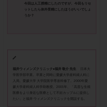
メンタル
モザイク杯
モザイク胚
今回は人工授精にしたのですが、今回もリセ
ットしたら体外受精にしたほうがいいでしょ
ラクトバチルス
ラクトフェリン
ラパロドリリング
うか？
リュープリン
リュープロレリン注射
ルトラール
レコベル
レトロゾール
レルミナ
ロバートソン
ロング法
一般不妊治療
下垂体不全
不妊
不妊検査
不妊治療
不妊治療後の過ごし方
不妊症
不妊鍼灸
不整脈
不正出血
不眠
不育症
不育症検査
両側卵管切除術
両卵管閉塞
中絶
中隔子宮
主治医変更
乏精子症
乳がん
福
井
ウ
ィ
メ
ン
ズ
ク
リ
ニ
ッ
ク
●
福井
敬介 先生
日本大
学医学部卒業。卒業と同時に愛媛大学産科婦人科に
乳酸菌
二人目不妊
二人目妊活
二段階胚移植
入局。愛媛大学 大学院医学専攻科修了。2000年愛
亜急性甲状腺炎
亜鉛
人工授精
低AMH
媛大学産科婦人科学助教授。2001年、「高度な生殖
低グレード胚
低体重
低刺激
低年齢
医療をより身近な医療として不妊カップルに提供し
低温期
体づくり
体外受精
体質改善
たい」と福井 ウィメンズクリニックを開設する。
体重増加
体重管理
体験談
保険診療