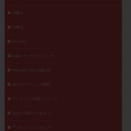
陽性反応
顕微
顕微授精
風疹
食事
26夏号
食生活
養子縁組
骨盤腹膜炎
高AMH
高FSH
高プロラクチン血症
高刺激
高年齢
26春号
高温期
高齢
高齢出産
黄体ホルモン
her story
黄体化未破裂卵胞
黄体未破裂化卵胞
黄体機能不全
黄体補充
kobaレディースクリニック
検索
Noah ART clinic 武蔵小杉
SRHケアクリニック静岡
アイブイエフ詠田クリニック
あなたも卵子がとれる！
アンチエイジングセミナー