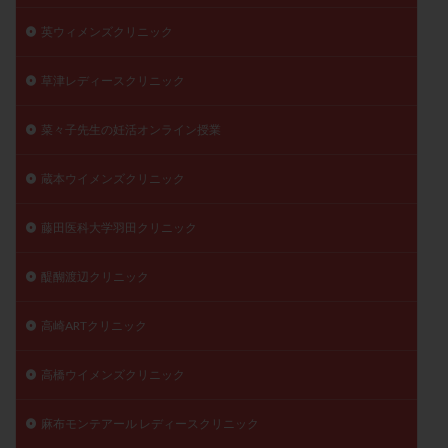
英ウィメンズクリニック
草津レディースクリニック
菜々子先生の妊活オンライン授業
蔵本ウイメンズクリニック
藤田医科大学羽田クリニック
醍醐渡辺クリニック
高崎ARTクリニック
高橋ウイメンズクリニック
麻布モンテアール レディースクリニック