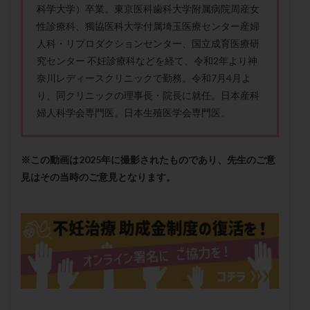
科学大学）卒業。東京医科歯科大学附属病院周産女
メンタル
モザイク杯
モザイク胚
性診療科、獨協医科大学付属埼玉医療センター産婦
ラクトバチルス
ラクトフェリン
ラパロドリリング
人科・リプロダクションセンター、国立成育医療研
リュープリン
リュープロレリン注射
ルトラール
究センター 不妊診療科などを経て、令和2年より神
レコベル
レトロゾール
レルミナ
奈川レディースクリニックで勤務。令和7月4月よ
ロバートソン
ロング法
一般不妊治療
り、同クリニックの理事長・院長に就任。日本産科
婦人科学会専門医。日本生殖医学会専門医。
下垂体不全
不妊
不妊検査
不妊治療
不妊治療後の過ごし方
不妊症
不妊鍼灸
不整脈
不正出血
不眠
不育症
※この動画は2025年に撮影されたものであり、先生のご意
不育症検査
両側卵管切除術
両卵管閉塞
中絶
見はその当時のご意見となります。
中隔子宮
主治医変更
乏精子症
乳がん
乳酸菌
二人目不妊
二人目妊活
二段階胚移植
亜急性甲状腺炎
亜鉛
人工授精
低AMH
低グレード胚
低体重
低刺激
低年齢
低温期
体づくり
体外受精
体質改善
体重増加
体重管理
体験談
保険診療