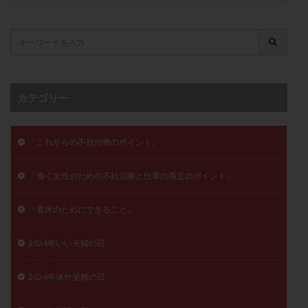
子宮奇形
子宮後屈
子宮筋腫
子宮筋腫，妊活クイズ
子宮腺筋症
子宮鏡検査
射精障害
屈折
帝王切開
帝王切開瘢痕症候群
後屈子宮
性交渉
性交障害
性感染症
性行為
慢性子宮内膜炎
成熟卵
抗TPO抗体
カテゴリー
抗うつ剤
抗カルジオリピン抗体
抗セントロメア抗体
抗リン脂質抗体
抗核抗体
「これからの不妊治療のポイント」
抗生剤
抗精子抗体
抗酸化成分
排卵
「働く女性のための不妊治療と仕事の両立のポイント」
排卵予定日
排卵出血
排卵刺激
排卵周期
排卵周期法
排卵日
排卵日検査薬
排卵検査薬
『着床のためにできること』
排卵痛
排卵誘発
排卵誘発剤
排卵誘発法
排卵障害
採卵
採卵後の過ごし方
採卵数
2024年いい夫婦の日
採精
断乳
新鮮卵子
新鮮精子
2024年体外受精の日
新鮮胚移植
早期卵巣不全
早発卵巣不全
更年期
月経不順
月経周期
月経困難