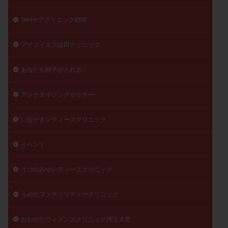
陽性反応
顕微
顕微授精
風疹
食事
SRHケアクリニック静岡
食生活
養子縁組
骨盤腹膜炎
高AMH
高FSH
高プロラクチン血症
高刺激
高年齢
アイブイエフ詠田クリニック
高温期
高齢
高齢出産
黄体ホルモン
あなたも卵子がとれる！
黄体化未破裂卵胞
黄体未破裂化卵胞
黄体機能不全
黄体補充
アンチエイジングセミナー
検索
いながきレディースクリニック
イベント
うつのみやレディースクリニック
うめだファティリティークリニック
おおのたウィメンズクリニック埼玉大宮