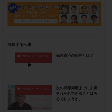
保険適用
偽嚢胞
偽閉経療法
先天性甲状腺機能低下症
先進医療
免疫異常
内膜スクラッチ
再発率
再開
凍結卵
凍結卵子
凍結卵移送
凍結精子
凍結胚
凍結胚盤胞
凍結胚移植
凍結胚移植移植
出産リスク
出産後
出血性黄体
分割胚
関連する記事
分割胚凍結
初期胚
初期胚凍結
初期胚移植
保険適応の条件とは？
初診
刺激周期
刺激方法
刺激法
神奈川レディースクリニ
ック
前核期凍結
副作用
化学流産
医療保険
卵の数
卵の質
卵の輸送
卵子
卵子の老化
卵子の質
卵子凍結
卵子提供
卵巣
卵巣の吊り上げ
卵巣刺激
卵巣嚢腫
次の採卵周期までに夫婦
神奈川レディースクリニ
ック
それぞれできることはあ
卵巣多孔
卵巣年齢
卵巣機能
卵巣機能不全
るでしょうか。
卵巣機能低下
卵巣過剰刺激症候群
卵管
卵管切除
卵管卵巣膿瘍
卵管水腫
卵管狭窄