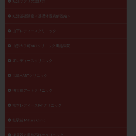
妊活サプリの選び方
妊活基礎講座＜基礎体温表解説編＞
山下レディースクリニック
山形大手町ARTクリニック川越医院
峯レディースクリニック
広島HARTクリニック
明大前アートクリニック
松本レディースIVFクリニック
桂駅前 Mihara Clinic
泌尿器と男性不妊のクリニック