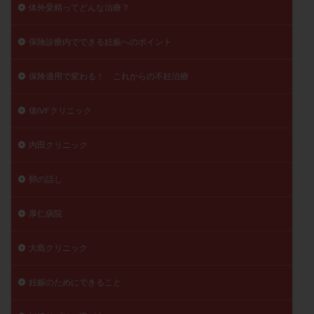
体外受精ってどんな治療？
保険診療内でできる妊娠へのポイント
保険適用で変わる！ これからの不妊治療
俵IVFクリニック
内田クリニック
卵の話し
厚仁病院
大島クリニック
妊娠のためにできること