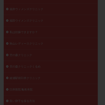
福井ウィメンズクリニック
福田ウイメンズクリニック
私は妊娠できますか？
秋山レディースクリニック
空の森クリニック
空の森クリニックくるめ
綾瀬駅前臼井クリニック
臼井医院 亀有本院
良い卵子を採る方法