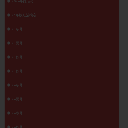
2024年妊活の日
月経痛
未成熟卵
未熟卵
染色体検査
染色体異常
栄養素
桑実胚移植
検査
21年版妊活検定
橋本病
機能性不妊
正常形態率
正常胚
23冬号
正常胚率
死産
治療のやめ時
治療計画
流産
流産対策
温活
漢方
無排卵
23夏号
無月経
無痛分娩
無精子症
無頭蓋症
23秋号
生活習慣
生理
生理不順
生理周期
生理痛
産み分け 妊活クイズ
甲状腺
23秋号
甲状腺ホルモン
甲状腺機能不全
男性ホルモン
男性不妊
病院選び
痛み
瘢痕症候群
24冬号
着床
着床の検査
着床の窓
着床不全
24夏号
着床前診断
着床率
着床痛
着床障害
睡眠薬
禁欲
移植
移植のタイミング
24春号
移植周期
移植後
移植後の過ごし方
移植時期
稽留流産
空胞
筋膜下筋腫
粘膜下筋腫
24秋号