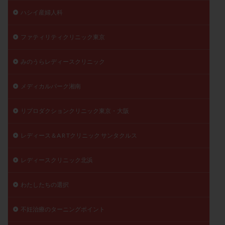
ハシイ産婦人科
ファティリティクリニック東京
みのうらレディースクリニック
メディカルパーク湘南
リプロダクションクリニック東京・大阪
レディース＆A R Tクリニック サンタクルス
レディースクリニック北浜
わたしたちの選択
不妊治療のターニングポイント