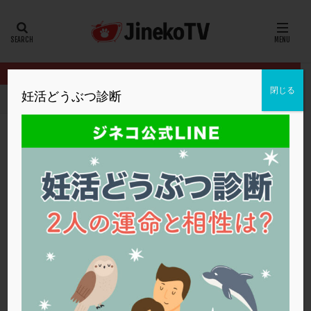
カテゴリー
タグ
閉じる
妊活どうぶつ診断
HOME
クリニック別
神奈川レディースクリニック
胚移植に向
20代
22冬
2人目妊活
2個戻し
2個移植
30代
3個移植
40代
AID
ALICE
AMH
ART
BMI
CD138
DC胚
DFI
胚移植に向けて重要視している数値は◯◯
DHEA
E2
EMMA
EndomeTRIO検査
神奈川レディースクリニック
P4
,
着床の窓
,
胚移植
,
顕微授精
ERA
ERA検査
ERPeak
FSH
FST
FTカテーテル
hCG
IMSI
L-カルニチン
神奈川レディースクリニック
LH
LUF
MD-TESE
MRワクチン
MTHFR
NIPT
NK活性
NK細胞
OHSS
P4
PCO
PCOS
PCOS，妊活クイズ
PCPS
PFC-FD療法
PGT-A
PICSI
PMS
PPOS法