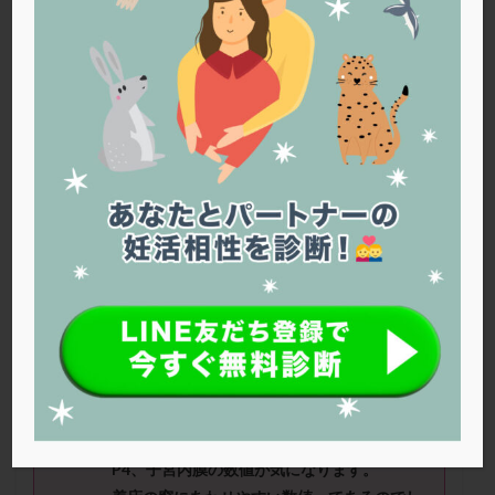
PQQ
PRP療法
SEET法
SLE
TESE
Th検査
TORIO検査
TRIO検査
ZyMot
アシストハッチング
アスピリン
アンタゴニスト法
アンチエイジング
インスリン抵抗性
イントラリピッド
ウトロゲスタン
エコー
エストラーナテープ
エストロゲン
オビドレル
おりもの
カウフマン療法
カウンセリング
ガニレスト
カバサール
カフェイン
カルシウムイオノファ
カンジタ
クラミジア
クリニック選び
グレード
クロミッド
すみれさん（38歳） ■治療ステージ：
顕微授精 ■妊活歴：2年～3年
クロミフェン
ゴナールエフ
コロナウイルス
■AMH：3年前は6 ■精液所見：不明
コロナワクチン
サウナ
サプリ
サプリメント
シート法
シェーングレン症候群
ショート法
≪質問≫
シリンジ法
スクラッチ
ステップアップ
6回移植をしました。その時のhCG、E2、
P4、子宮内膜の数値が気になります。
ステップダウン
ストレス
スプリット