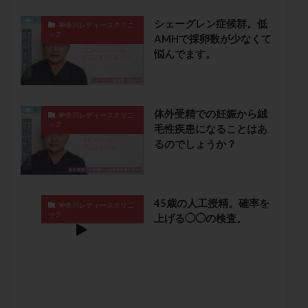
卵管留血症
卵管通水
卵管造影
卵管造影検査
シェーグレン症候群。低
神奈川レディースクリニ
卵管閉塞
卵胞
卵質
原因不明
双子
ック
AMHで採卵数が少なくて
悩んでます。
反復流産
反復着床不全
受精
受精卵
受精卵凍結
受精率
受精障害
喫煙
培養
培養士
基礎体温
基礎体温表
変形卵
体外受精での妊娠から絨
変性卵
多嚢胞性卵巣症候群
多核受精
神奈川レディースクリニ
ック
毛性疾患になることはあ
多精子授精
夫婦生活
奇形率
妊娠
るのでしょうか？
妊娠リスク
妊娠初期
妊娠判定
妊娠検査薬
妊娠率
妊娠継続
妊娠継続率
妊活
妊活クイズ
妊活デビュー
妊活再開
45歳の人工授精。確率を
神奈川レディースクリニ
ック
上げる◯◯の検査。
婦人科疾患
子宮
子宮内フローラ
子宮内細菌叢検査
子宮内膜
子宮内膜ポリープ
子宮内膜受容能検査
子宮内膜炎
子宮内膜異型増殖症
子宮内膜症
子宮内膜症性嚢胞
子宮卵管造影検査
子宮収縮
子宮外妊娠