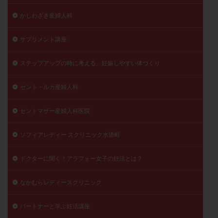
かしわざき産婦人科
サプリメント講座
ステップアップの時に考える、妊娠しやすい体づくり
セント・ルカ産婦人科
セントマザー産婦人科医院
ソフィアレディー スクリニック水道町
ドクターに聞く！アラフォー女子の妊活とは？
なかむらレディースクリニック
パートナーと学ぶ妊活講座