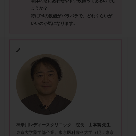
着床の窓にあわせやすい数値ってあるのでし
セカンドオピニオン
セックスレス
ダイエット
ょうか？
タイミング法
タイムラプス
ダイレクト分割
特にP4の数値がバラバラで、どれくらいが
タクロリムス
チョコレート嚢胞
チラーヂン
いいのか気になります。
トリオ検査
トリソミー
ネフローゼ症候群
ビタミンC
ビタミンD
ピックアップ障害
ビブラマイシン
ピル
フーナーテスト
フェマーラ
フォリスチム
ブセレリン点鼻薬
ブライダルチェック
フラグメント
プラセンタ
プラノバール
プラバノール
ふりかけ法
プレコンセプション
プレドニン
プレマリン
プログラフ
プロゲステロン
プロテイン
プロバイオティクス
プロラクチン
ホルモン値
ホルモン投与
ホルモン注射
ホルモン補充周期
ホルモン補充法
ホルモン補充療法
神奈川レディースクリニック 院長 山本篤 先生
マイクロポリープ
マルチビタミン
ミトコンドリア
東京大学薬学部卒業。東京医科歯科大学（現：東京