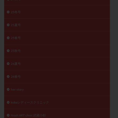
精子
精子の質
精子凍結
精子提供
25冬号
精子減少症
精子無力症
精液検査
精神安定剤
精索静脈瘤
糖質
経血量
経過措置
25夏号
絨毛染色体検査
絨毛組織
絨毛膜下血腫
肝機能障害
肥満
胎嚢
胎盤ポリープ
胚
25春号
胚培養
胚盤胞
胚盤胞到達率
胚盤胞移植
25秋号
胚移植
腹腔鏡手術
腹腔鏡検査
膣内射精障害
膿精液症
自己注射
自然周期
自然妊娠
26夏号
自然排卵周期
自然移植周期
自費診療
良好胚
26春号
良好胚盤胞
葉酸
融解方法
血流改善
視床下部
貧血
貯卵
費用
転座
her story
転院
透明帯除去培養
通院
通院回数
通院頻度
連続採卵
運動
過分割胚
kobaレディースクリニック
過食嘔吐
遺伝子異常
遺残卵胞
遺残胎盤
Noah ART clinic 武蔵小杉
里親
閉塞性無精子症
閉経
陰性