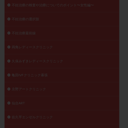
不妊治療の検査や治療についてのポイント〜女性編〜
不妊治療の選択肢
不妊治療最前線
両角レディースクリニック
久保みずきレディースクリニック
亀田IVFクリニック幕張
京野アートクリニック
仙台ART
佐久平エンゼルクリニック