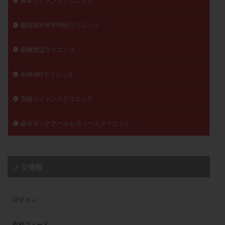
蔵本ウイメンズクリニック
藤田医科大学羽田クリニック
醍醐渡辺クリニック
高崎ARTクリニック
高橋ウイメンズクリニック
麻布モンテアール レディースクリニック
メタ情報
ログイン
投稿フィード