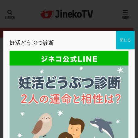
カテゴリー
タグ
閉じる
妊活どうぶつ診断
HOME
フリーマガジン
23夏号
43歳から不妊治療を始めます
20代
22冬
2人目妊活
2個戻し
2個移植
30代
3個移植
40代
AID
ALICE
AMH
ART
BMI
CD138
DC胚
DFI
43歳から不妊治療を始めます。検査から治療
DHEA
E2
EMMA
EndomeTRIO検査
開始までの期間は？
ERA
ERA検査
ERPeak
FSH
FST
23夏号
,
田村秀子婦人科医院
保険適用
,
高年齢
,
高齢
FTカテーテル
hCG
IMSI
L-カルニチン
23夏号
LH
LUF
MD-TESE
MRワクチン
MTHFR
NIPT
NK活性
NK細胞
OHSS
P4
PCO
PCOS
PCOS，妊活クイズ
PCPS
PFC-FD療法
PGT-A
PICSI
PMS
PPOS法