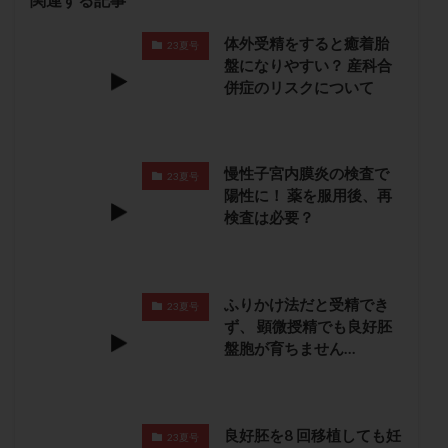
保険適用
偽嚢胞
偽閉経療法
体外受精をすると癒着胎
先天性甲状腺機能低下症
先進医療
免疫異常
23夏号
盤になりやすい？ 産科合
内膜スクラッチ
再発率
再開
凍結卵
併症のリスクについて
凍結卵子
凍結卵移送
凍結精子
凍結胚
凍結胚盤胞
凍結胚移植
凍結胚移植移植
出産リスク
出産後
出血性黄体
分割胚
慢性子宮内膜炎の検査で
23夏号
陽性に！ 薬を服用後、再
分割胚凍結
初期胚
初期胚凍結
初期胚移植
検査は必要？
初診
刺激周期
刺激方法
刺激法
前核期凍結
副作用
化学流産
医療保険
卵の数
卵の質
卵の輸送
卵子
ふりかけ法だと受精でき
23夏号
卵子の老化
卵子の質
卵子凍結
卵子提供
ず、 顕微授精でも良好胚
卵巣
卵巣の吊り上げ
卵巣刺激
卵巣嚢腫
盤胞が育ちません…
卵巣多孔
卵巣年齢
卵巣機能
卵巣機能不全
卵巣機能低下
卵巣過剰刺激症候群
卵管
良好胚を8 回移植しても妊
卵管切除
卵管卵巣膿瘍
卵管水腫
卵管狭窄
23夏号