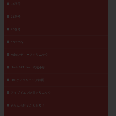
25秋号
精子
精子の質
精子凍結
精子提供
精子減少症
精子無力症
精液検査
精神安定剤
26夏号
精索静脈瘤
糖質
経血量
経過措置
絨毛染色体検査
絨毛組織
絨毛膜下血腫
26春号
肝機能障害
肥満
胎嚢
胎盤ポリープ
胚
her story
胚培養
胚盤胞
胚盤胞到達率
胚盤胞移植
胚移植
腹腔鏡手術
腹腔鏡検査
膣内射精障害
kobaレディースクリニック
膿精液症
自己注射
自然周期
自然妊娠
Noah ART clinic 武蔵小杉
自然排卵周期
自然移植周期
自費診療
良好胚
良好胚盤胞
葉酸
融解方法
血流改善
SRHケアクリニック静岡
視床下部
貧血
貯卵
費用
転座
転院
透明帯除去培養
通院
通院回数
アイブイエフ詠田クリニック
通院頻度
連続採卵
運動
過分割胚
あなたも卵子がとれる！
過食嘔吐
遺伝子異常
遺残卵胞
遺残胎盤
里親
閉塞性無精子症
閉経
陰性