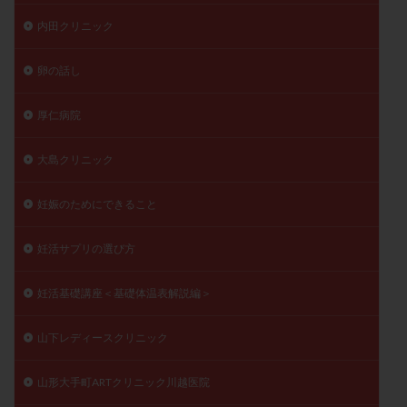
内田クリニック
卵の話し
厚仁病院
大島クリニック
妊娠のためにできること
妊活サプリの選び方
妊活基礎講座＜基礎体温表解説編＞
山下レディースクリニック
山形大手町ARTクリニック川越医院