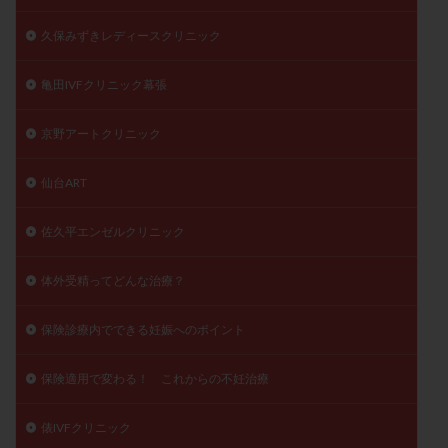
久保みずきレディースクリニック
亀田IVFクリニック幕張
京野アートクリニック
仙台ART
佐久平エンゼルクリニック
体外受精ってどんな治療？
保険診療内でできる妊娠へのポイント
保険適用で変わる！ これからの不妊治療
俵IVFクリニック