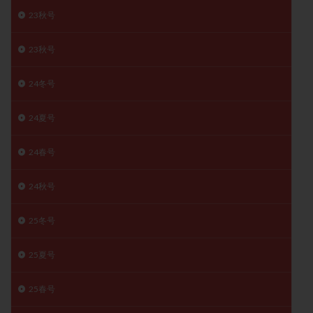
月経痛
未成熟卵
未熟卵
染色体検査
23秋号
染色体異常
栄養素
桑実胚移植
検査
23秋号
橋本病
機能性不妊
正常形態率
正常胚
正常胚率
死産
治療のやめ時
治療計画
24冬号
流産
流産対策
温活
漢方
無排卵
24夏号
無月経
無痛分娩
無精子症
無頭蓋症
生活習慣
生理
生理不順
生理周期
24春号
生理痛
産み分け 妊活クイズ
甲状腺
甲状腺ホルモン
甲状腺機能不全
男性ホルモン
24秋号
男性不妊
病院選び
痛み
瘢痕症候群
25冬号
着床
着床の検査
着床の窓
着床不全
着床前診断
着床率
着床痛
着床障害
25夏号
睡眠薬
禁欲
移植
移植のタイミング
移植周期
移植後
移植後の過ごし方
移植時期
25春号
稽留流産
空胞
筋膜下筋腫
粘膜下筋腫