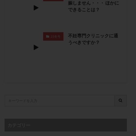
娠しません・・・ ほかに
卵管留血症
卵管通水
卵管造影
卵管造影検査
できることは？
卵管閉塞
卵胞
卵質
原因不明
双子
反復流産
反復着床不全
受精
受精卵
受精卵凍結
受精率
受精障害
喫煙
培養
不妊専門クリニックに通
23冬号
培養士
基礎体温
基礎体温表
変形卵
うべきですか？
変性卵
多嚢胞性卵巣症候群
多核受精
多精子授精
夫婦生活
奇形率
妊娠
妊娠リスク
妊娠初期
妊娠判定
妊娠検査薬
妊娠率
妊娠継続
妊娠継続率
妊活
妊活クイズ
妊活デビュー
妊活再開
婦人科疾患
子宮
子宮内フローラ
子宮内細菌叢検査
子宮内膜
子宮内膜ポリープ
子宮内膜受容能検査
子宮内膜炎
子宮内膜異型増殖症
子宮内膜症
子宮内膜症性嚢胞
カテゴリー
子宮卵管造影検査
子宮収縮
子宮外妊娠