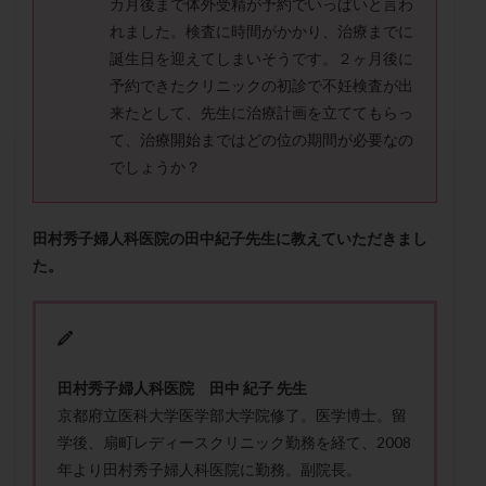
カ月後まで体外受精が予約でいっぱいと言わ
セカンドオピニオン
セックスレス
ダイエット
れました。検査に時間がかかり、治療までに
タイミング法
タイムラプス
ダイレクト分割
誕生日を迎えてしまいそうです。２ヶ月後に
タクロリムス
チョコレート嚢胞
チラーヂン
予約できたクリニックの初診で不妊検査が出
トリオ検査
トリソミー
ネフローゼ症候群
来たとして、先生に治療計画を立ててもらっ
て、治療開始まではどの位の期間が必要なの
ビタミンC
ビタミンD
ピックアップ障害
でしょうか？
ビブラマイシン
ピル
フーナーテスト
フェマーラ
フォリスチム
ブセレリン点鼻薬
田村秀子婦人科医院の田中紀子先生に教えていただきまし
ブライダルチェック
フラグメント
プラセンタ
た。
プラノバール
プラバノール
ふりかけ法
プレコンセプション
プレドニン
プレマリン
プログラフ
プロゲステロン
プロテイン
プロバイオティクス
プロラクチン
ホルモン値
田村秀子婦人科医院
田中 紀子 先生
ホルモン投与
ホルモン注射
ホルモン補充周期
京都府立医科大学医学部大学院修了。医学博士。留
ホルモン補充法
ホルモン補充療法
学後、扇町レディースクリニック勤務を経て、2008
マイクロポリープ
マルチビタミン
ミトコンドリア
年より田村秀子婦人科医院に勤務。副院長。