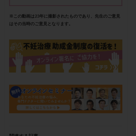
メンタル
モザイク杯
モザイク胚
ラクトバチルス
ラクトフェリン
ラパロドリリング
※この動画は23年に撮影されたものであり、先生のご意見
リュープリン
リュープロレリン注射
ルトラール
はその当時のご意見となります。
レコベル
レトロゾール
レルミナ
ロバートソン
ロング法
一般不妊治療
下垂体不全
不妊
不妊検査
不妊治療
不妊治療後の過ごし方
不妊症
不妊鍼灸
不整脈
不正出血
不眠
不育症
不育症検査
両側卵管切除術
両卵管閉塞
中絶
中隔子宮
主治医変更
乏精子症
乳がん
乳酸菌
二人目不妊
二人目妊活
二段階胚移植
亜急性甲状腺炎
亜鉛
人工授精
低AMH
低グレード胚
低体重
低刺激
低年齢
低温期
体づくり
体外受精
体質改善
体重増加
体重管理
体験談
保険診療
関連する記事