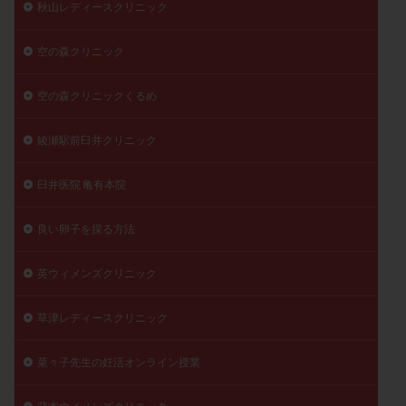
秋山レディースクリニック
空の森クリニック
空の森クリニックくるめ
綾瀬駅前臼井クリニック
臼井医院 亀有本院
良い卵子を採る方法
英ウィメンズクリニック
草津レディースクリニック
菜々子先生の妊活オンライン授業