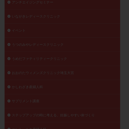
アンチエイジングセミナー
陽性反応
顕微
顕微授精
風疹
食事
食生活
養子縁組
骨盤腹膜炎
高AMH
いながきレディースクリニック
高FSH
高プロラクチン血症
高刺激
高年齢
イベント
高温期
高齢
高齢出産
黄体ホルモン
黄体化未破裂卵胞
黄体未破裂化卵胞
黄体機能不全
うつのみやレディースクリニック
黄体補充
うめだファティリティークリニック
検索
おおのたウィメンズクリニック埼玉大宮
かしわざき産婦人科
サプリメント講座
ステップアップの時に考える、妊娠しやすい体づくり