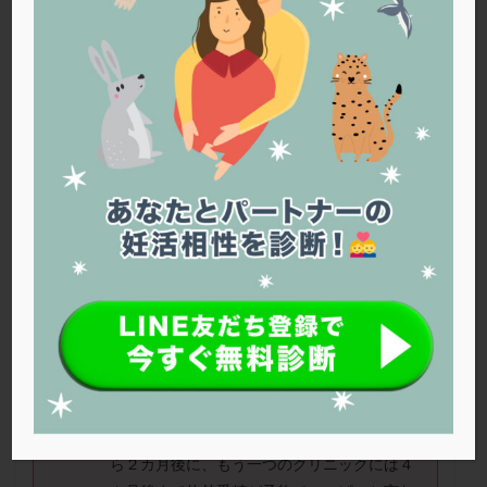
PQQ
PRP療法
SEET法
SLE
TESE
Th検査
TORIO検査
TRIO検査
ZyMot
アシストハッチング
アスピリン
アンタゴニスト法
アンチエイジング
インスリン抵抗性
イントラリピッド
ウトロゲスタン
エコー
エストラーナテープ
エストロゲン
オビドレル
おりもの
カウフマン療法
カウンセリング
ガニレスト
カバサール
カフェイン
カルシウムイオノファ
カンジタ
クラミジア
クリニック選び
グレード
クロミッド
つぐみさん(42 歳)
クロミフェン
ゴナールエフ
コロナウイルス
コロナワクチン
サウナ
サプリ
サプリメント
42歳で結婚。昨年、筋腫を取り除きまし
シート法
シェーングレン症候群
ショート法
た。43歳までに保険適用で不妊治療を始め
シリンジ法
スクラッチ
ステップアップ
たいと思い、一つのクリニックではWEBか
ら２カ月後に、もう一つのクリニックには４
ステップダウン
ストレス
スプリット