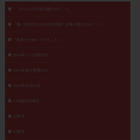
子宮奇形
子宮後屈
子宮筋腫
「これからの不妊治療のポイント」
子宮筋腫，妊活クイズ
子宮腺筋症
子宮鏡検査
「働く女性のための不妊治療と仕事の両立のポイント」
射精障害
屈折
帝王切開
帝王切開瘢痕症候群
後屈子宮
性交渉
性交障害
性感染症
『着床のためにできること』
性行為
慢性子宮内膜炎
成熟卵
抗TPO抗体
抗うつ剤
抗カルジオリピン抗体
2024年いい夫婦の日
抗セントロメア抗体
抗リン脂質抗体
抗核抗体
2024年体外受精の日
抗生剤
抗精子抗体
抗酸化成分
排卵
排卵予定日
排卵出血
排卵刺激
排卵周期
2024年妊活の日
排卵周期法
排卵日
排卵日検査薬
排卵検査薬
排卵痛
排卵誘発
排卵誘発剤
排卵誘発法
21年版妊活検定
排卵障害
採卵
採卵後の過ごし方
採卵数
23冬号
採精
断乳
新鮮卵子
新鮮精子
新鮮胚移植
早期卵巣不全
早発卵巣不全
23夏号
更年期
月経不順
月経周期
月経困難