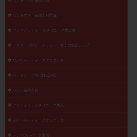
セント・ルカ産婦人科
セントマザー産婦人科医院
ソフィアレディー スクリニック水道町
ドクターに聞く！アラフォー女子の妊活とは？
なかむらレディースクリニック
パートナーと学ぶ妊活講座
ハシイ産婦人科
ファティリティクリニック東京
みのうらレディースクリニック
メディカルパーク湘南