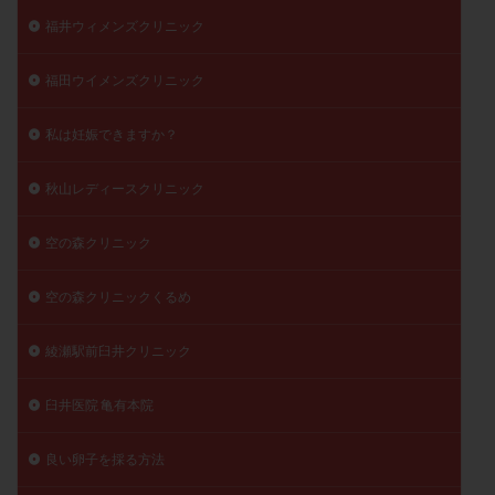
福井ウィメンズクリニック
福田ウイメンズクリニック
私は妊娠できますか？
秋山レディースクリニック
空の森クリニック
空の森クリニックくるめ
綾瀬駅前臼井クリニック
臼井医院 亀有本院
良い卵子を採る方法