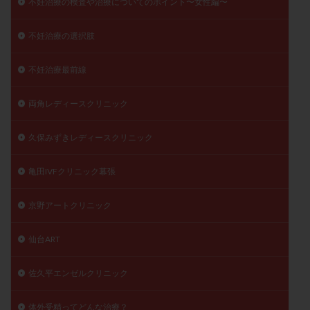
不妊治療の検査や治療についてのポイント〜女性編〜
不妊治療の選択肢
不妊治療最前線
両角レディースクリニック
久保みずきレディースクリニック
亀田IVFクリニック幕張
京野アートクリニック
仙台ART
佐久平エンゼルクリニック
体外受精ってどんな治療？