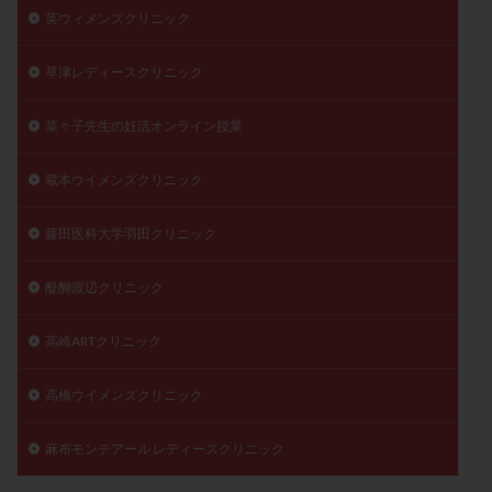
英ウィメンズクリニック
草津レディースクリニック
菜々子先生の妊活オンライン授業
蔵本ウイメンズクリニック
藤田医科大学羽田クリニック
醍醐渡辺クリニック
高崎ARTクリニック
高橋ウイメンズクリニック
麻布モンテアール レディースクリニック