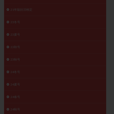
月経痛
未成熟卵
未熟卵
染色体検査
21年版妊活検定
染色体異常
栄養素
桑実胚移植
検査
橋本病
機能性不妊
正常形態率
正常胚
23冬号
正常胚率
死産
治療のやめ時
治療計画
23夏号
流産
流産対策
温活
漢方
無排卵
無月経
無痛分娩
無精子症
無頭蓋症
23秋号
生活習慣
生理
生理不順
生理周期
生理痛
産み分け 妊活クイズ
甲状腺
23秋号
甲状腺ホルモン
甲状腺機能不全
男性ホルモン
24冬号
男性不妊
病院選び
痛み
瘢痕症候群
着床
着床の検査
着床の窓
着床不全
24夏号
着床前診断
着床率
着床痛
着床障害
睡眠薬
禁欲
移植
移植のタイミング
24春号
移植周期
移植後
移植後の過ごし方
移植時期
24秋号
稽留流産
空胞
筋膜下筋腫
粘膜下筋腫