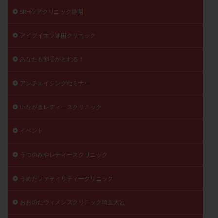
SRHケアクリニック静岡
陽性反応
顕微
顕微授精
風疹
食事
食生活
養子縁組
骨盤腹膜炎
高AMH
アイブイエフ詠田クリニック
高FSH
高プロラクチン血症
高刺激
高年齢
高温期
高齢
高齢出産
黄体ホルモン
あなたも卵子がとれる！
黄体化未破裂卵胞
黄体未破裂化卵胞
黄体機能不全
アンチエイジングセミナー
黄体補充
いながきレディースクリニック
検索
イベント
うつのみやレディースクリニック
うめだファティリティークリニック
おおのたウィメンズクリニック埼玉大宮