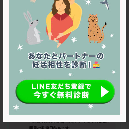
PQQ
PRP療法
SEET法
SLE
TESE
Th検査
TORIO検査
TRIO検査
ZyMot
アシストハッチング
アスピリン
アンタゴニスト法
アンチエイジング
インスリン抵抗性
イントラリピッド
ウトロゲスタン
エコー
エストラーナテープ
エストロゲン
オビドレル
おりもの
カウフマン療法
カウンセリング
ガニレスト
カバサール
カフェイン
カルシウムイオノファ
カンジタ
クラミジア
クリニック選び
グレード
クロミッド
あーさん（
37
歳）
■治療ステージ：
顕微授精 ■妊活期間：
1
～
2
年
クロミフェン
ゴナールエフ
コロナウイルス
コロナワクチン
サウナ
サプリ
サプリメント
■治療状況
シート法
シェーングレン症候群
ショート法
（
1
）今まで
A
病院で自費と保険の移植
5
回、
シリンジ法
スクラッチ
ステップアップ
B
病院で保険の移植
2
回行い、今はその移植
2
ステップダウン
ストレス
スプリット
回目の
判定日待ちです。