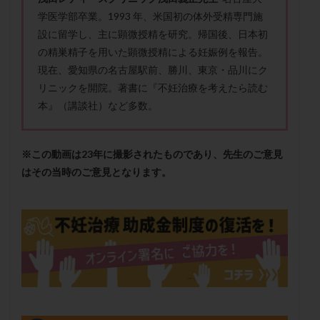
メンタル
モザイク杯
モザイク胚
学医学部卒業。1993 年、米国初の体外受精専門施
ラクトバチルス
ラクトフェリン
ラパロドリリング
設に留学し、主に顕微授精を研究。帰国後、日本初
の精巣精子を用いた顕微授精による妊娠例を報告。
リュープリン
リュープロレリン注射
ルトラール
現在、愛知県の名古屋駅前、勝川、東京・品川にク
レコベル
レトロゾール
レルミナ
リニックを開院。著書に『不妊治療を考えたら読む
ロバートソン
ロング法
一般不妊治療
本』（講談社）など多数。
下垂体不全
不妊
不妊検査
不妊治療
不妊治療後の過ごし方
不妊症
不妊鍼灸
※この動画は23年に撮影されたものであり、先生のご意見
不整脈
不正出血
不眠
不育症
はその当時のご意見となります。
不育症検査
両側卵管切除術
両卵管閉塞
中絶
中隔子宮
主治医変更
乏精子症
乳がん
乳酸菌
二人目不妊
二人目妊活
二段階胚移植
亜急性甲状腺炎
亜鉛
人工授精
低AMH
低グレード胚
低体重
低刺激
低年齢
低温期
体づくり
体外受精
体質改善
体重増加
体重管理
体験談
保険診療