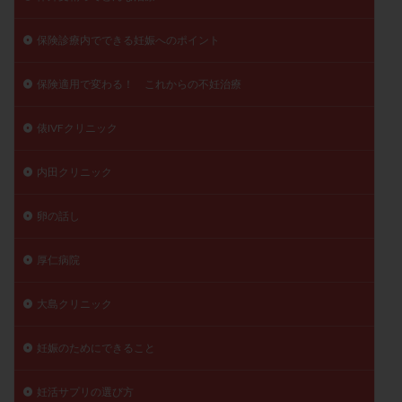
保険診療内でできる妊娠へのポイント
保険適用で変わる！ これからの不妊治療
俵IVFクリニック
内田クリニック
卵の話し
厚仁病院
大島クリニック
妊娠のためにできること
妊活サプリの選び方