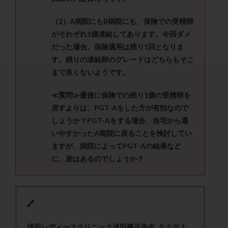
セカンドオピニオン
セックスレス
ダイエット
タイミング法
タイムラプス
ダイレクト分割
（
2
）
A
病院にも
B
病院にも、保険での受精卵
がそれぞれ
1
個凍結してあります。今回ダメ
タクロリムス
チョコレート嚢胞
チラーヂン
だった場合、
保険適用は残り
1
回となりま
トリオ検査
トリソミー
ネフローゼ症候群
す。残りの凍結卵のグレードはどちらもそこ
ビタミンC
ビタミンD
ピックアップ障害
まで良くないようです。
ビブラマイシン
ピル
フーナーテスト
≪質問≫
最後に保険での残り
1
個の受精卵を
フェマーラ
フォリスチム
ブセレリン点鼻薬
戻すよりは、
PGT-A
をした方が有効なので
ブライダルチェック
フラグメント
プラセンタ
しょうか？
PGT-A
をする場合、自宅から通
プラノバール
プラバノール
ふりかけ法
いやすかった
A
病院に戻ることを検討してい
プレコンセプション
プレドニン
プレマリン
ますが、病院によって
PGT-A
の結果など
プログラフ
プロゲステロン
プロテイン
に、差はあるのでしょうか？
プロバイオティクス
プロラクチン
ホルモン値
ホルモン投与
ホルモン注射
ホルモン補充周期
ホルモン補充法
ホルモン補充療法
マイクロポリープ
マルチビタミン
ミトコンドリア
浅田レディースクリニック浅田義正先生
名古屋大