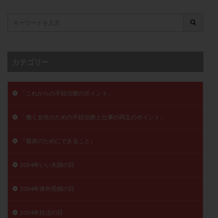
子宮奇形
子宮後屈
子宮筋腫
子宮筋腫，妊活クイズ
子宮腺筋症
子宮鏡検査
射精障害
屈折
帝王切開
帝王切開瘢痕症候群
後屈子宮
性交渉
性交障害
性感染症
カテゴリー
性行為
慢性子宮内膜炎
成熟卵
抗TPO抗体
抗うつ剤
抗カルジオリピン抗体
「これからの不妊治療のポイント」
抗セントロメア抗体
抗リン脂質抗体
抗核抗体
抗生剤
抗精子抗体
抗酸化成分
排卵
「働く女性のための不妊治療と仕事の両立のポイント」
排卵予定日
排卵出血
排卵刺激
排卵周期
排卵周期法
排卵日
排卵日検査薬
排卵検査薬
『着床のためにできること』
排卵痛
排卵誘発
排卵誘発剤
排卵誘発法
2024年いい夫婦の日
排卵障害
採卵
採卵後の過ごし方
採卵数
採精
断乳
新鮮卵子
新鮮精子
2024年体外受精の日
新鮮胚移植
早期卵巣不全
早発卵巣不全
2024年妊活の日
更年期
月経不順
月経周期
月経困難