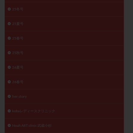
精子
精子の質
精子凍結
精子提供
25冬号
精子減少症
精子無力症
精液検査
精神安定剤
25夏号
精索静脈瘤
糖質
経血量
経過措置
絨毛染色体検査
絨毛組織
絨毛膜下血腫
25春号
肝機能障害
肥満
胎嚢
胎盤ポリープ
胚
胚培養
胚盤胞
胚盤胞到達率
胚盤胞移植
25秋号
胚移植
腹腔鏡手術
腹腔鏡検査
膣内射精障害
26夏号
膿精液症
自己注射
自然周期
自然妊娠
自然排卵周期
自然移植周期
自費診療
良好胚
26春号
良好胚盤胞
葉酸
融解方法
血流改善
視床下部
貧血
貯卵
費用
転座
her story
転院
透明帯除去培養
通院
通院回数
kobaレディースクリニック
通院頻度
連続採卵
運動
過分割胚
過食嘔吐
遺伝子異常
遺残卵胞
遺残胎盤
Noah ART clinic 武蔵小杉
里親
閉塞性無精子症
閉経
陰性