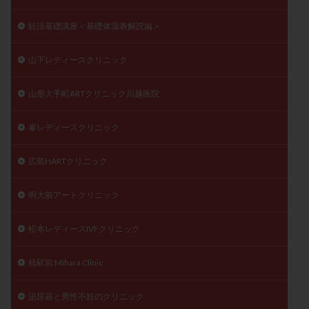
妊活基礎講座＜基礎体温表解説編＞
山下レディースクリニック
山形大手町ARTクリニック川越医院
峯レディースクリニック
広島HARTクリニック
明大前アートクリニック
松本レディースIVFクリニック
桂駅前 Mihara Clinic
泌尿器と男性不妊のクリニック