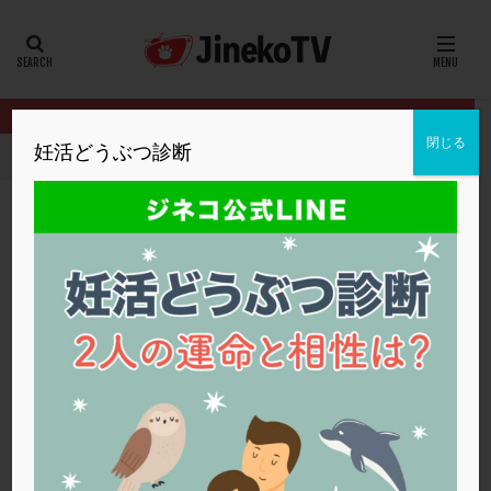
カテゴリー
タグ
閉じる
妊活どうぶつ診断
HOME
クリニック別
浅田レディースクリニック
PGT-Aの
20代
22冬
2人目妊活
2個戻し
2個移植
30代
3個移植
40代
AID
ALICE
AMH
ART
BMI
CD138
DC胚
DFI
PGT-Aの結果は施設によって違う？
DHEA
E2
EMMA
EndomeTRIO検査
浅田レディースクリニック
PGT-A
,
保険診療
,
顕微授精
ERA
ERA検査
ERPeak
FSH
FST
FTカテーテル
hCG
IMSI
L-カルニチン
浅田レディースクリニック
LH
LUF
MD-TESE
MRワクチン
MTHFR
NIPT
NK活性
NK細胞
OHSS
P4
PCO
PCOS
PCOS，妊活クイズ
PCPS
PFC-FD療法
PGT-A
PICSI
PMS
PPOS法