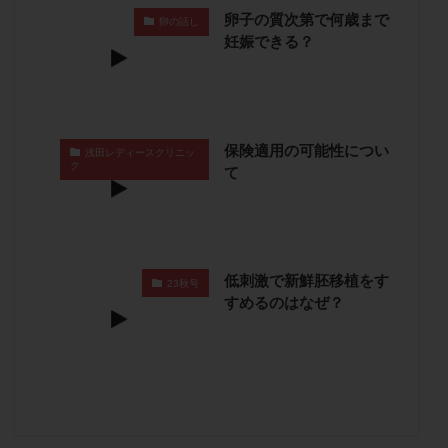
卵管留血症
卵管通水
卵管造影
卵管造影検査
卵子の質次第で何歳まで
卵の話し
妊娠できる？
卵管閉塞
卵胞
卵質
原因不明
双子
反復流産
反復着床不全
受精
受精卵
受精卵凍結
受精率
受精障害
喫煙
培養
培養士
基礎体温
基礎体温表
変形卵
保険適用の可能性につい
浅田レディースクリニッ
変性卵
多嚢胞性卵巣症候群
多核受精
ク
て
多精子授精
夫婦生活
奇形率
妊娠
妊娠リスク
妊娠初期
妊娠判定
妊娠検査薬
妊娠率
妊娠継続
妊娠継続率
妊活
低刺激で新鮮胚移植をす
23秋号
妊活クイズ
妊活デビュー
妊活再開
すめるのはなぜ？
婦人科疾患
子宮
子宮内フローラ
子宮内細菌叢検査
子宮内膜
子宮内膜ポリープ
子宮内膜受容能検査
子宮内膜炎
子宮内膜異型増殖症
子宮内膜症
子宮内膜症性嚢胞
子宮卵管造影検査
子宮収縮
子宮外妊娠