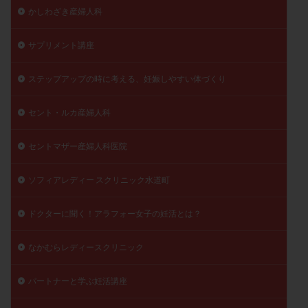
かしわざき産婦人科
サプリメント講座
ステップアップの時に考える、妊娠しやすい体づくり
セント・ルカ産婦人科
セントマザー産婦人科医院
ソフィアレディー スクリニック水道町
ドクターに聞く！アラフォー女子の妊活とは？
なかむらレディースクリニック
パートナーと学ぶ妊活講座