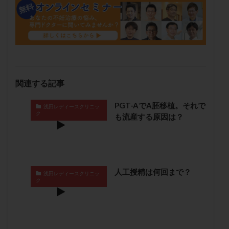
保険適用
偽嚢胞
偽閉経療法
先天性甲状腺機能低下症
先進医療
免疫異常
内膜スクラッチ
再発率
再開
凍結卵
凍結卵子
凍結卵移送
凍結精子
凍結胚
凍結胚盤胞
凍結胚移植
凍結胚移植移植
関連する記事
出産リスク
出産後
出血性黄体
分割胚
分割胚凍結
初期胚
初期胚凍結
初期胚移植
PGT-AでA胚移植。それで
浅田レディースクリニッ
ク
初診
刺激周期
刺激方法
刺激法
も流産する原因は？
前核期凍結
副作用
化学流産
医療保険
卵の数
卵の質
卵の輸送
卵子
卵子の老化
卵子の質
卵子凍結
卵子提供
人工授精は何回まで？
浅田レディースクリニッ
卵巣
卵巣の吊り上げ
卵巣刺激
卵巣嚢腫
ク
卵巣多孔
卵巣年齢
卵巣機能
卵巣機能不全
卵巣機能低下
卵巣過剰刺激症候群
卵管
卵管切除
卵管卵巣膿瘍
卵管水腫
卵管狭窄