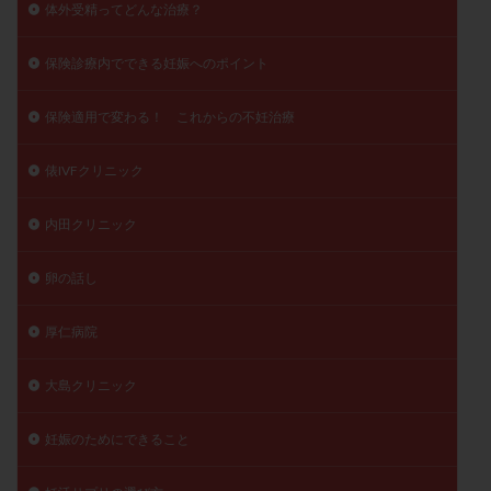
体外受精ってどんな治療？
保険診療内でできる妊娠へのポイント
保険適用で変わる！ これからの不妊治療
俵IVFクリニック
内田クリニック
卵の話し
厚仁病院
大島クリニック
妊娠のためにできること