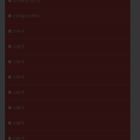
2024年妊活の日
子宮奇形
子宮後屈
子宮筋腫
子宮筋腫，妊活クイズ
子宮腺筋症
子宮鏡検査
21年版妊活検定
射精障害
屈折
帝王切開
帝王切開瘢痕症候群
23冬号
後屈子宮
性交渉
性交障害
性感染症
性行為
慢性子宮内膜炎
成熟卵
抗TPO抗体
23夏号
抗うつ剤
抗カルジオリピン抗体
23秋号
抗セントロメア抗体
抗リン脂質抗体
抗核抗体
抗生剤
抗精子抗体
抗酸化成分
排卵
23秋号
排卵予定日
排卵出血
排卵刺激
排卵周期
排卵周期法
排卵日
排卵日検査薬
排卵検査薬
24冬号
排卵痛
排卵誘発
排卵誘発剤
排卵誘発法
24夏号
排卵障害
採卵
採卵後の過ごし方
採卵数
採精
断乳
新鮮卵子
新鮮精子
24春号
新鮮胚移植
早期卵巣不全
早発卵巣不全
更年期
月経不順
月経周期
月経困難
24秋号