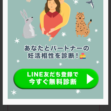
PQQ
PRP療法
SEET法
SLE
TESE
Th検査
TORIO検査
TRIO検査
ZyMot
アシストハッチング
アスピリン
アンタゴニスト法
アンチエイジング
インスリン抵抗性
イントラリピッド
ウトロゲスタン
エコー
エストラーナテープ
エストロゲン
オビドレル
おりもの
カウフマン療法
カウンセリング
ガニレスト
カバサール
カフェイン
カルシウムイオノファ
カンジタ
クラミジア
クリニック選び
グレード
クロミッド
AMHが低いと妊娠しにくい？
クロミフェン
ゴナールエフ
コロナウイルス
コロナワクチン
サウナ
サプリ
サプリメント
シート法
シェーングレン症候群
ショート法
シリンジ法
スクラッチ
ステップアップ
ステップダウン
ストレス
スプリット