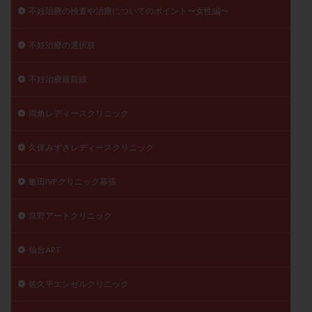
不妊治療の検査や治療についてのポイント〜女性編〜
不妊治療の選択肢
不妊治療最前線
両角レディースクリニック
久保みずきレディースクリニック
亀田IVFクリニック幕張
京野アートクリニック
仙台ART
佐久平エンゼルクリニック