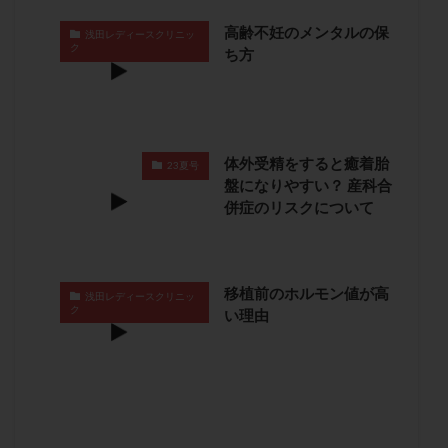
保険適用
偽嚢胞
偽閉経療法
高齢不妊のメンタルの保
浅田レディースクリニッ
先天性甲状腺機能低下症
先進医療
免疫異常
ク
ち方
内膜スクラッチ
再発率
再開
凍結卵
凍結卵子
凍結卵移送
凍結精子
凍結胚
凍結胚盤胞
凍結胚移植
凍結胚移植移植
体外受精をすると癒着胎
出産リスク
出産後
出血性黄体
分割胚
23夏号
盤になりやすい？ 産科合
分割胚凍結
初期胚
初期胚凍結
初期胚移植
併症のリスクについて
初診
刺激周期
刺激方法
刺激法
前核期凍結
副作用
化学流産
医療保険
卵の数
卵の質
卵の輸送
卵子
移植前のホルモン値が高
浅田レディースクリニッ
ク
い理由
卵子の老化
卵子の質
卵子凍結
卵子提供
卵巣
卵巣の吊り上げ
卵巣刺激
卵巣嚢腫
卵巣多孔
卵巣年齢
卵巣機能
卵巣機能不全
卵巣機能低下
卵巣過剰刺激症候群
卵管
卵管切除
卵管卵巣膿瘍
卵管水腫
卵管狭窄