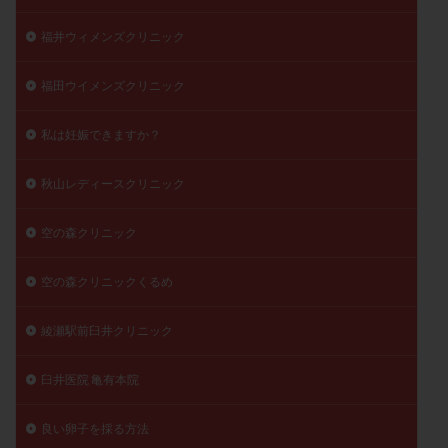
福井ウィメンズクリニック
福田ウイメンズクリニック
私は妊娠できますか？
秋山レディースクリニック
空の森クリニック
空の森クリニックくるめ
綾瀬駅前臼井クリニック
臼井医院 亀有本院
良い卵子を採る方法