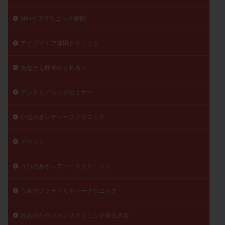
精子
精子の質
精子凍結
精子提供
SRHケアクリニック静岡
精子減少症
精子無力症
精液検査
精神安定剤
精索静脈瘤
糖質
経血量
経過措置
アイブイエフ詠田クリニック
絨毛染色体検査
絨毛組織
絨毛膜下血腫
あなたも卵子がとれる！
肝機能障害
肥満
胎嚢
胎盤ポリープ
胚
胚培養
胚盤胞
胚盤胞到達率
胚盤胞移植
アンチエイジングセミナー
胚移植
腹腔鏡手術
腹腔鏡検査
膣内射精障害
膿精液症
自己注射
自然周期
自然妊娠
いながきレディースクリニック
自然排卵周期
自然移植周期
自費診療
良好胚
イベント
良好胚盤胞
葉酸
融解方法
血流改善
視床下部
貧血
貯卵
費用
転座
うつのみやレディースクリニック
転院
透明帯除去培養
通院
通院回数
うめだファティリティークリニック
通院頻度
連続採卵
運動
過分割胚
過食嘔吐
遺伝子異常
遺残卵胞
遺残胎盤
おおのたウィメンズクリニック埼玉大宮
里親
閉塞性無精子症
閉経
陰性