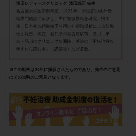
浅田レディースクリニック 浅田義正 先生
セカンドオピニオン
セックスレス
ダイエット
名古屋大学医学部卒業。1993 年、米国初の体外受
タイミング法
タイムラプス
ダイレクト分割
精専門施設に留学し、主に顕微授精を研究。帰国
タクロリムス
チョコレート嚢胞
チラーヂン
後、日本初の精巣精子を用いた顕微授精による妊娠
トリオ検査
トリソミー
ネフローゼ症候群
例を報告。現在、愛知県の名古屋駅前、勝川、東
ビタミンC
ビタミンD
ピックアップ障害
京・品川にクリニックを開院。著書に『不妊治療を
考えたら読む本』（講談社）など多数。
ビブラマイシン
ピル
フーナーテスト
フェマーラ
フォリスチム
ブセレリン点鼻薬
ブライダルチェック
フラグメント
プラセンタ
※この動画は24年に撮影されたものであり、先生のご意見
プラノバール
プラバノール
ふりかけ法
はその当時のご意見となります。
プレコンセプション
プレドニン
プレマリン
プログラフ
プロゲステロン
プロテイン
プロバイオティクス
プロラクチン
ホルモン値
ホルモン投与
ホルモン注射
ホルモン補充周期
ホルモン補充法
ホルモン補充療法
マイクロポリープ
マルチビタミン
ミトコンドリア