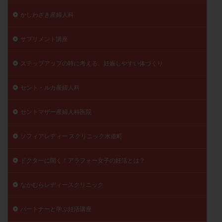
陽性反応
顕微
顕微授精
風疹
食事
かしわざき産婦人科
食生活
養子縁組
骨盤腹膜炎
高AMH
サプリメント講座
高FSH
高プロラクチン血症
高刺激
高年齢
高温期
高齢
高齢出産
黄体ホルモン
ステップアップの時に考える、妊娠しやすい体づくり
黄体化未破裂卵胞
黄体未破裂化卵胞
黄体機能不全
黄体補充
セント・ルカ産婦人科
セントマザー産婦人科医院
検索
ソフィアレディー スクリニック水道町
ドクターに聞く！アラフォー女子の妊活とは？
なかむらレディースクリニック
パートナーと学ぶ妊活講座