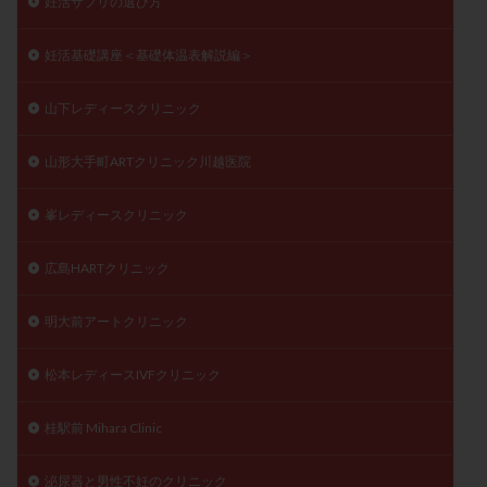
妊活サプリの選び方
妊活基礎講座＜基礎体温表解説編＞
山下レディースクリニック
山形大手町ARTクリニック川越医院
峯レディースクリニック
広島HARTクリニック
明大前アートクリニック
松本レディースIVFクリニック
桂駅前 Mihara Clinic
泌尿器と男性不妊のクリニック