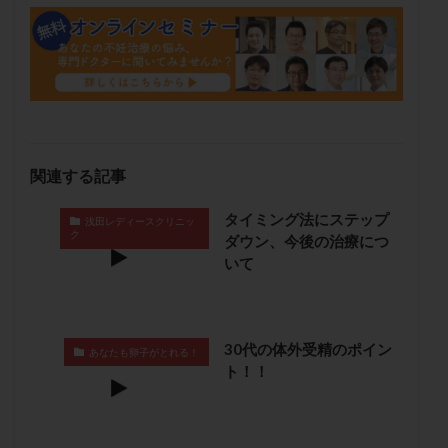
メンタル
モザイク杯
モザイク胚
ラクトバチルス
ラクトフェリン
ラパロドリリング
リュープリン
リュープロレリン注射
ルトラール
レコベル
レトロゾール
レルミナ
ロバートソン
ロング法
一般不妊治療
下垂体不全
不妊
不妊検査
不妊治療
関連する記事
不妊治療後の過ごし方
不妊症
不妊鍼灸
タイミング法にステップ
不整脈
不正出血
不眠
不育症
浅田レディースクリニッ
ク
ダウン、今後の治療につ
不育症検査
両側卵管切除術
両卵管閉塞
中絶
いて
中隔子宮
主治医変更
乏精子症
乳がん
乳酸菌
二人目不妊
二人目妊活
二段階胚移植
亜急性甲状腺炎
亜鉛
人工授精
低AMH
30代の体外受精のポイン
あなたも卵子がとれる！
ト！！
低グレード胚
低体重
低刺激
低年齢
低温期
体づくり
体外受精
体質改善
体重増加
体重管理
体験談
保険診療