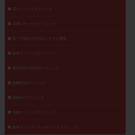
英ウィメンズクリニック
草津レディースクリニック
菜々子先生の妊活オンライン授業
蔵本ウイメンズクリニック
藤田医科大学羽田クリニック
醍醐渡辺クリニック
高崎ARTクリニック
高橋ウイメンズクリニック
麻布モンテアール レディースクリニック