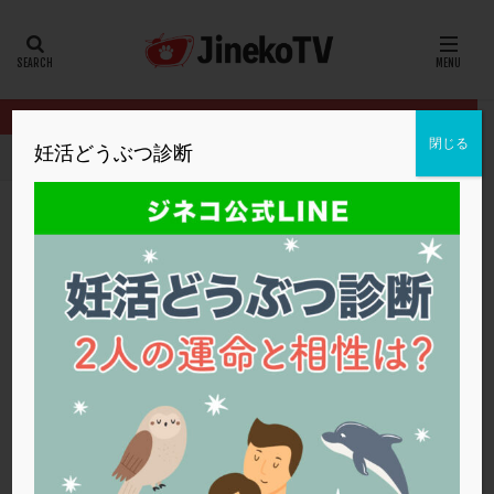
カテゴリー
タグ
閉じる
妊活どうぶつ診断
HOME
クリニック別
浅田レディースクリニック
AMHが低い
20代
22冬
2人目妊活
2個戻し
2個移植
30代
3個移植
40代
AID
ALICE
AMH
ART
BMI
CD138
DC胚
DFI
AMHが低いと妊娠しにくい？
DHEA
E2
EMMA
EndomeTRIO検査
浅田レディースクリニック
AMH
,
低AMH
,
妊娠
ERA
ERA検査
ERPeak
FSH
FST
FTカテーテル
hCG
IMSI
L-カルニチン
浅田レディースクリニック
LH
LUF
MD-TESE
MRワクチン
MTHFR
NIPT
NK活性
NK細胞
OHSS
P4
PCO
PCOS
PCOS，妊活クイズ
PCPS
PFC-FD療法
PGT-A
PICSI
PMS
PPOS法