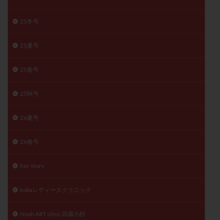
月経痛
未成熟卵
未熟卵
染色体検査
25冬号
染色体異常
栄養素
桑実胚移植
検査
橋本病
機能性不妊
正常形態率
正常胚
25夏号
正常胚率
死産
治療のやめ時
治療計画
流産
流産対策
温活
漢方
無排卵
25春号
無月経
無痛分娩
無精子症
無頭蓋症
25秋号
生活習慣
生理
生理不順
生理周期
生理痛
産み分け 妊活クイズ
甲状腺
26夏号
甲状腺ホルモン
甲状腺機能不全
男性ホルモン
26春号
男性不妊
病院選び
痛み
瘢痕症候群
着床
着床の検査
着床の窓
着床不全
her story
着床前診断
着床率
着床痛
着床障害
睡眠薬
禁欲
移植
移植のタイミング
kobaレディースクリニック
移植周期
移植後
移植後の過ごし方
移植時期
Noah ART clinic 武蔵小杉
稽留流産
空胞
筋膜下筋腫
粘膜下筋腫