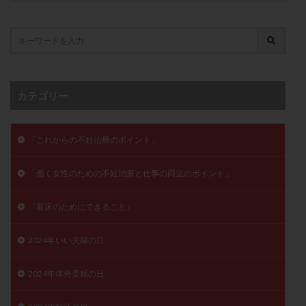
卵管留血症
卵管通水
卵管造影
卵管造影検査
卵管閉塞
卵胞
卵質
原因不明
双子
反復流産
反復着床不全
受精
受精卵
受精卵凍結
受精率
受精障害
喫煙
培養
培養士
基礎体温
基礎体温表
変形卵
カテゴリー
変性卵
多嚢胞性卵巣症候群
多核受精
多精子授精
夫婦生活
奇形率
妊娠
「これからの不妊治療のポイント」
妊娠リスク
妊娠初期
妊娠判定
妊娠検査薬
「働く女性のための不妊治療と仕事の両立のポイント」
妊娠率
妊娠継続
妊娠継続率
妊活
妊活クイズ
妊活デビュー
妊活再開
『着床のためにできること』
婦人科疾患
子宮
子宮内フローラ
子宮内細菌叢検査
子宮内膜
子宮内膜ポリープ
2024年いい夫婦の日
子宮内膜受容能検査
子宮内膜炎
2024年体外受精の日
子宮内膜異型増殖症
子宮内膜症
子宮内膜症性嚢胞
子宮卵管造影検査
子宮収縮
子宮外妊娠