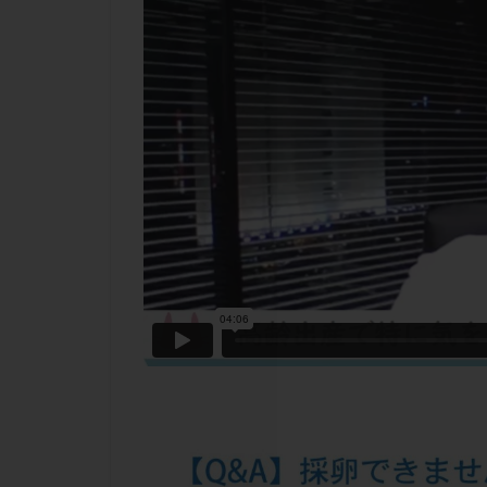
チラーヂン
ピックアップ障害
ブセレリン点鼻薬
ふりかけ法
プロテイン
ホルモン補充周期
ミトコンドリア
ラパロドリリング
レルミナ
ロ
不妊治療後の過ご
両側卵管切除術
二人目不妊
低グレード胚
体重増加
体
先天性甲状腺機能