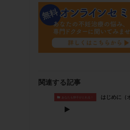
肝機能障害
胚盤胞移植
自然周期
自
融解方法
血
通院
通院回
遺残卵胞
遺
風疹
食事
高刺激
高年
黄体未破裂化卵胞
関連する記事
はじめに（
あなたも卵子がとれる！