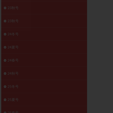
胚移植移植
23秋号
結
初期胚移植
医療保険
卵の数
23秋号
卵巣
巣機能不全
24冬号
卵管狭窄
原因不明
24夏号
受精障害
喫煙
24春号
群
多核受精
妊娠検査薬
24秋号
開
婦人科疾患
内膜受容能検査
25冬号
査
子宮収縮
25夏号
症
子宮鏡検査
障害
性感染症
25春号