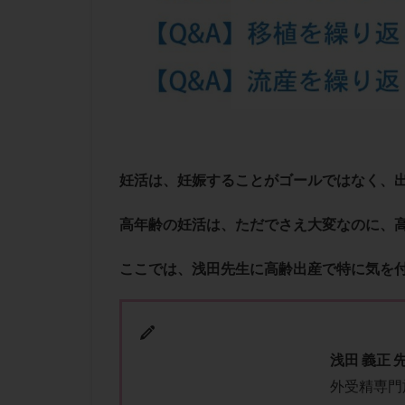
凍結卵子
凍
出産リスク
初診
刺激周
卵の質
卵の
卵巣の吊り上げ
卵巣機能低下
卵管留血症
妊活は、妊娠することがゴールではなく、
双子
反復流
培養
培養士
高年齢の妊活は、ただでさえ大変なのに、
多精子授精
ここでは、浅田先生に高齢出産で特に気を
妊娠率
妊娠
子宮
子宮内
子宮内膜炎
子宮外妊娠
浅田 義正 
外受精専門
射精障害
屈