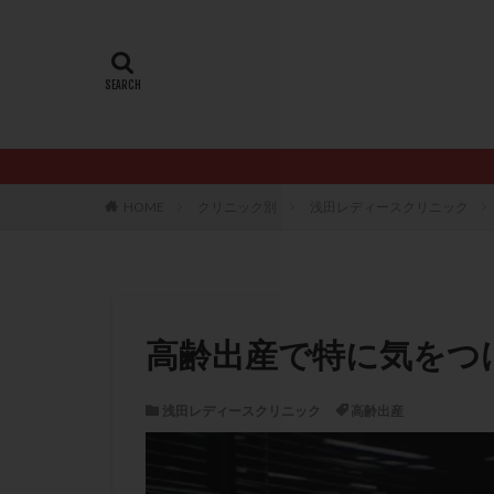
20代
22冬
AMH
ART
ERA
ERA検
LH
LUF
PCO
PCOS
PQQ
PRP療
HOME
クリニック別
浅田レディースクリニック
アシストハッチン
イントラリピッド
おりもの
カ
カルシウムイオノ
高齢出産で特に気をつ
クロミフェン
サプリメント
浅田レディースクリニック
高齢出産
ステップアップ
ダイエット