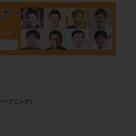
肥満
胎嚢
胎盤ポリープ
胚
胚培養
胚盤胞
胚盤胞
胚移植
腹腔鏡手術
腹腔鏡検査
膣内射精障害
膿精液症
然妊娠
自然排卵周期
自然移植周期
自費診療
良好胚
良
流改善
視床下部
貧血
貯卵
費用
転座
転院
数
通院頻度
連続採卵
運動
過分割胚
過食嘔吐
遺
残胎盤
里親
閉塞性無精子症
閉経
陰性
陽性反応
食生活
養子縁組
骨盤腹膜炎
高AMH
高FSH
高プロ
齢
高温期
高齢
高齢出産
黄体ホルモン
黄体化未破裂卵
黄体機能不全
黄体補充
検索
オープニング）