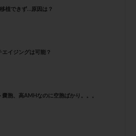
も移植できず…原因は？
チエイジングは可能？
ト嚢胞、高AMHなのに空胞ばかり。。。