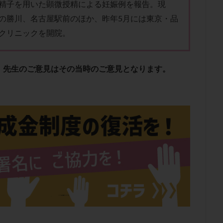
精子を用いた顕微授精による妊娠例を報告。現
子宮内膜炎
成熟卵
抗TPO抗体
抗うつ剤
抗カルジオリピン抗
の勝川、名古屋駅前のほか、昨年5月には東京・品
体
抗リン脂質抗体
抗核抗体
抗生剤
抗精子抗体
抗酸化
クリニックを開院。
排卵出血
排卵刺激
排卵周期
排卵周期法
排卵日
排卵日
排卵痛
排卵誘発
排卵誘発剤
排卵誘発法
排卵障害
採卵
採卵数
採精
断乳
新鮮卵子
新鮮精子
新鮮胚移植
、先生のご意見はその当時のご意見となります。
更年期
月経不順
月経周期
月経困難
月経痛
未成熟卵
染色体異常
栄養素
桑実胚移植
検査
橋本病
機能性不妊
胚率
死産
治療のやめ時
治療計画
流産
流産対策
経
無痛分娩
無精子症
無頭蓋症
生活習慣
生理
生
分け 妊活クイズ
甲状腺
甲状腺ホルモン
甲状腺機能不全
男
院選び
痛み
瘢痕症候群
着床
着床の検査
着床の窓
着床率
着床痛
着床障害
睡眠薬
禁欲
移植
移植の
植後
移植後の過ごし方
移植時期
稽留流産
空胞
筋膜下
質
精子凍結
精子提供
精子減少症
精子無力症
精液検査
糖質
経血量
経過措置
絨毛染色体検査
絨毛組織
絨毛膜