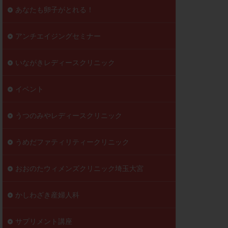
到達率
あなたも卵子がとれる！
自己注射
好胚盤胞
葉酸
アンチエイジングセミナー
透明帯除去培養
いながきレディースクリニック
伝子異常
顕微
顕微授精
イベント
ラクチン血症
胞
うつのみやレディースクリニック
うめだファティリティークリニック
おおのたウィメンズクリニック埼玉大宮
かしわざき産婦人科
サプリメント講座