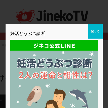
2人目妊活
2個戻し
2個移植
30代
3個移植
40代
BMI
CD138
DC胚
DFI
DHEA
E2
EMMA
査
ERPeak
FSH
FST
FTカテーテル
hCG
IMSI
MD-TESE
MRワクチン
MTHFR
NIPT
NK活性
NK細胞
閉じる
妊活どうぶつ診断
PCOS，妊活クイズ
PCPS
PFC-FD療法
PGT-A
PICSI
法
SEET法
SLE
TESE
Th検査
TORIO検査
TRIO検
高齢出産で特に気をつけることは？
グ
アスピリン
アンタゴニスト法
アンチエイジング
インスリ
ウトロゲスタン
エコー
エストラーナテープ
エストロゲン
ウフマン療法
カウンセリング
ガニレスト
カバサール
カフェ
ファ
カンジタ
クラミジア
クリニック選び
グレード
ク
けることは？
ゴナールエフ
コロナウイルス
コロナワクチン
サウナ
サプ
シート法
シェーングレン症候群
ショート法
シリンジ法
ス
ステップダウン
ストレス
スプリット
セカンドオピニオン
浅田レディースクリニック
タイミング法
タイムラプス
ダイレクト分割
タクロリムス
チ