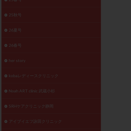
体
成分
排卵
25秋号
検査薬
26夏号
早期卵巣不全
26春号
未熟卵
正常形態率
her story
温活
漢方
理不順
生理周期
kobaレディースクリニック
性ホルモン
着床不全
Noah ART clinic 武蔵小杉
タイミング
SRHケアクリニック静岡
筋腫
粘膜下筋腫
精神安定剤
アイブイエフ詠田クリニック
下血腫