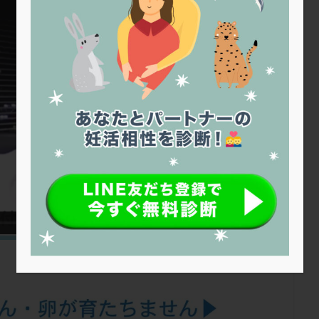
トリオ検査
トリソミー
ネフローゼ症候群
ビタミンC
ビタミ
ビブラマイシン
ピル
フーナーテスト
フェマーラ
フォ
ブライダルチェック
フラグメント
プラセンタ
プラノバール
プレコンセプション
プレドニン
プレマリン
プログラフ
プロ
プロバイオティクス
プロラクチン
ホルモン値
ホルモン投与
ホルモン補充法
ホルモン補充療法
マイクロポリープ
マルチ
メンタル
モザイク杯
モザイク胚
ラクトバチルス
ラクト
リュープリン
リュープロレリン注射
ルトラール
レコベル
バートソン
ロング法
一般不妊治療
下垂体不全
不妊
不
し方
不妊症
不妊鍼灸
不整脈
不正出血
不眠
不育
両卵管閉塞
中絶
中隔子宮
主治医変更
乏精子症
乳
二人目妊活
二段階胚移植
亜急性甲状腺炎
亜鉛
人工授精
低体重
低刺激
低年齢
低温期
体づくり
体外受精
重管理
体験談
保険診療
保険適用
偽嚢胞
偽閉経療法
低下症
先進医療
免疫異常
内膜スクラッチ
再発率
再開