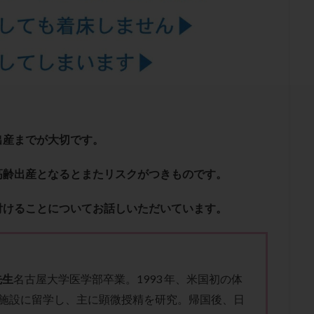
結卵移送
凍結精子
凍結胚
凍結胚盤胞
凍結胚移植
凍結
出産後
出血性黄体
分割胚
分割胚凍結
初期胚
初期胚凍
期
刺激方法
刺激法
前核期凍結
副作用
化学流産
輸送
卵子
卵子の老化
卵子の質
卵子凍結
卵子提供
卵巣刺激
卵巣嚢腫
卵巣多孔
卵巣年齢
卵巣機能
卵
卵巣過剰刺激症候群
卵管
卵管切除
卵管卵巣膿瘍
卵管水腫
卵管通水
卵管造影
卵管造影検査
卵管閉塞
卵胞
卵質
出産までが大切です。
産
反復着床不全
受精
受精卵
受精卵凍結
受精率
基礎体温
基礎体温表
変形卵
変性卵
多嚢胞性卵巣症候
高齢出産となるとまたリスクがつきものです。
夫婦生活
奇形率
妊娠
妊娠リスク
妊娠初期
妊娠判定
付けることについてお話しいただいています。
継続
妊娠継続率
妊活
妊活クイズ
妊活デビュー
妊活再
フローラ
子宮内細菌叢検査
子宮内膜
子宮内膜ポリープ
子宮
子宮内膜異型増殖症
子宮内膜症
子宮内膜症性嚢胞
子宮卵管造影検
子宮奇形
子宮後屈
子宮筋腫
子宮筋腫，妊活クイズ
子宮腺筋
先生
名古屋大学医学部卒業。1993 年、米国初の体
施設に留学し、主に顕微授精を研究。帰国後、日
折
帝王切開
帝王切開瘢痕症候群
後屈子宮
性交渉
性交