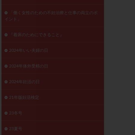
ンD
リスチム
「働く女性のための不妊治療と仕事の両立のポ
イント」
プラバノール
ゲステロン
『着床のためにできること』
ホルモン注射
ビタミン
2024年いい夫婦の日
フェリン
レトロゾール
2024年体外受精の日
妊検査
不妊治療
2024年妊活の日
症
不育症検査
がん
乳酸菌
21年版妊活検定
低AMH
体質改善
23冬号
凍結卵
23夏号