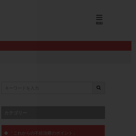
AID
ALICE
EndomeTRIO検査
L-カルニチン
OHSS
P4
PMS
PPOS法
査
ZyMot
ン抵抗性
オビドレル
イン
ロミッド
リ
クラッチ
カテゴリー
セックスレス
ョコレート嚢胞
「これからの不妊治療のポイント」