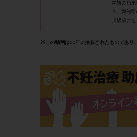
本初の精巣
性行為
慢性
在、愛知県
抗セントロメア抗
川駅前にも
排卵予定日
排卵検査薬
採卵後の過ごし方
※この動画は20年に撮影されたものであり
早発卵巣不全
染色体検査
正常胚
正常
無排卵
無月
生理痛
産み
男性不妊
病
着床前診断
移植周期
移
精子
精子の
精索静脈瘤