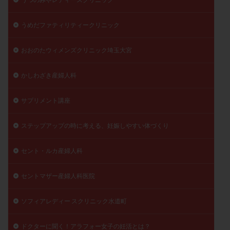
うめだファティリティークリニック
おおのたウィメンズクリニック埼玉大宮
かしわざき産婦人科
サプリメント講座
ステップアップの時に考える、妊娠しやすい体づくり
セント・ルカ産婦人科
セントマザー産婦人科医院
ソフィアレディー スクリニック水道町
ドクターに聞く！アラフォー女子の妊活とは？