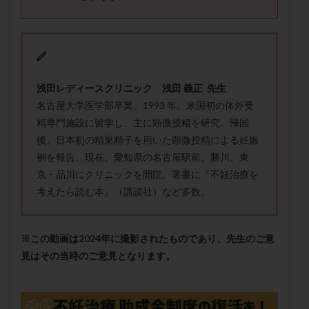
メンタル
モザイク杯
モザイク胚
ラクトバチルス
ラクトフェリン
ラパロドリリング
リュープリン
リュープロレリン注射
ルトラール
レコベル
レトロゾール
レルミナ
浅田レディースクリニック 浅田 義正 先生
ロバートソン
ロング法
一般不妊治療
名古屋大学医学部卒業。1993 年、米国初の体外受
下垂体不全
不妊
不妊検査
不妊治療
精専門施設に留学し、主に顕微授精を研究。帰国
不妊治療後の過ごし方
不妊症
不妊鍼灸
後、日本初の精巣精子を用いた顕微授精による妊娠
不整脈
不正出血
不眠
不育症
例を報告。現在、愛知県の名古屋駅前、勝川、東
京・品川にクリニックを開院。著書に『不妊治療を
不育症検査
両側卵管切除術
両卵管閉塞
中絶
考えたら読む本』（講談社）など多数。
中隔子宮
主治医変更
乏精子症
乳がん
乳酸菌
二人目不妊
二人目妊活
二段階胚移植
亜急性甲状腺炎
亜鉛
人工授精
低AMH
※この動画は2024年に撮影されたものであり、先生のご意
見はその当時のご意見となります。
低グレード胚
低体重
低刺激
低年齢
低温期
体づくり
体外受精
体質改善
体重増加
体重管理
体験談
保険診療