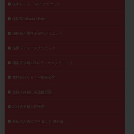
松本レディースIVFクリニック
桂駅前 Mihara Clinic
泌尿器と男性不妊のクリニック
浅田レディースクリニック
湘南茅ヶ崎ARTレディースクリニック
無料妊活セミナー動画公開
産婦人科舘出張佐藤病院
田村秀子婦人科医院
着床のためにできること 卵子編