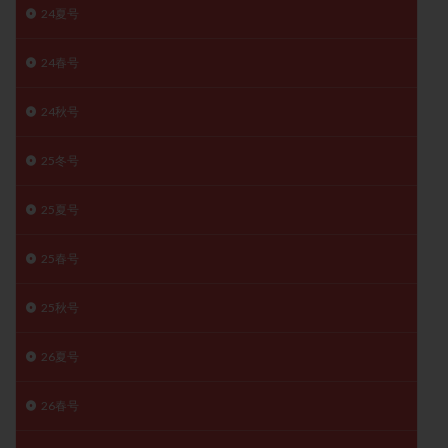
24夏号
精子
精子の質
精子凍結
精子提供
精子減少症
精子無力症
精液検査
精神安定剤
24春号
精索静脈瘤
糖質
経血量
経過措置
24秋号
絨毛染色体検査
絨毛組織
絨毛膜下血腫
肝機能障害
肥満
胎嚢
胎盤ポリープ
胚
25冬号
胚培養
胚盤胞
胚盤胞到達率
胚盤胞移植
胚移植
腹腔鏡手術
腹腔鏡検査
膣内射精障害
25夏号
膿精液症
自己注射
自然周期
自然妊娠
25春号
自然排卵周期
自然移植周期
自費診療
良好胚
良好胚盤胞
葉酸
融解方法
血流改善
25秋号
視床下部
貧血
貯卵
費用
転座
転院
透明帯除去培養
通院
通院回数
26夏号
通院頻度
連続採卵
運動
過分割胚
26春号
過食嘔吐
遺伝子異常
遺残卵胞
遺残胎盤
里親
閉塞性無精子症
閉経
陰性