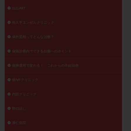
仙台ART
佐久平エンゼルクリニック
体外受精ってどんな治療？
保険診療内でできる妊娠へのポイント
保険適用で変わる！ これからの不妊治療
俵IVFクリニック
内田クリニック
卵の話し
厚仁病院