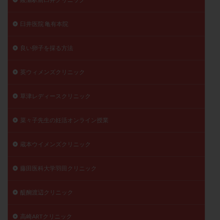
臼井医院 亀有本院
良い卵子を採る方法
英ウィメンズクリニック
草津レディースクリニック
菜々子先生の妊活オンライン授業
蔵本ウイメンズクリニック
藤田医科大学羽田クリニック
醍醐渡辺クリニック
高崎ARTクリニック