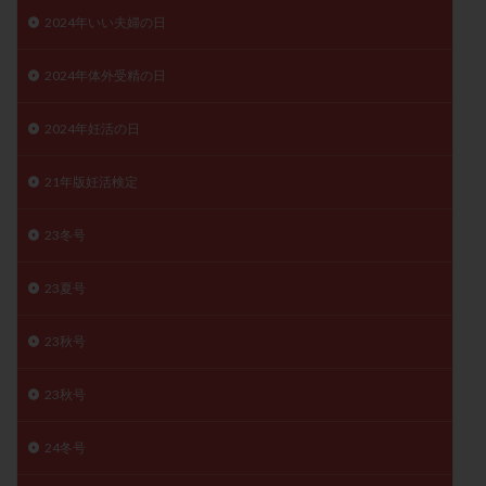
月経痛
未成熟卵
未熟卵
染色体検査
2024年いい夫婦の日
染色体異常
栄養素
桑実胚移植
検査
2024年体外受精の日
橋本病
機能性不妊
正常形態率
正常胚
正常胚率
死産
治療のやめ時
治療計画
2024年妊活の日
流産
流産対策
温活
漢方
無排卵
21年版妊活検定
無月経
無痛分娩
無精子症
無頭蓋症
生活習慣
生理
生理不順
生理周期
23冬号
生理痛
産み分け 妊活クイズ
甲状腺
甲状腺ホルモン
甲状腺機能不全
男性ホルモン
23夏号
男性不妊
病院選び
痛み
瘢痕症候群
23秋号
着床
着床の検査
着床の窓
着床不全
着床前診断
着床率
着床痛
着床障害
23秋号
睡眠薬
禁欲
移植
移植のタイミング
移植周期
移植後
移植後の過ごし方
移植時期
24冬号
稽留流産
空胞
筋膜下筋腫
粘膜下筋腫