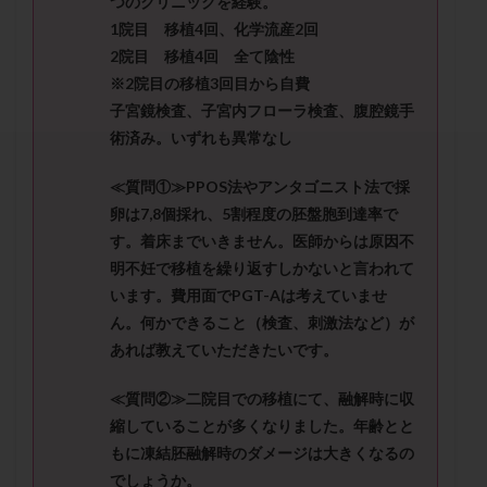
つのクリニックを経験。
セカンドオピニオン
セックスレス
ダイエット
1院目 移植4回、化学流産2回
タイミング法
タイムラプス
ダイレクト分割
2院目 移植4回 全て陰性
タクロリムス
チョコレート嚢胞
チラーヂン
※2院目の移植3回目から自費
トリオ検査
トリソミー
ネフローゼ症候群
子宮鏡検査、子宮内フローラ検査、腹腔鏡手
術済み。いずれも異常なし
ビタミンC
ビタミンD
ピックアップ障害
ビブラマイシン
ピル
フーナーテスト
≪質問①≫PPOS法やアンタゴニスト法で採
フェマーラ
フォリスチム
ブセレリン点鼻薬
卵は7,8個採れ、5割程度の胚盤胞到達率で
ブライダルチェック
フラグメント
プラセンタ
す。着床までいきません。医師からは原因不
明不妊で移植を繰り返すしかないと言われて
プラノバール
プラバノール
ふりかけ法
います。費用面でPGT-Aは考えていませ
プレコンセプション
プレドニン
プレマリン
ん。何かできること（検査、刺激法など）が
プログラフ
プロゲステロン
プロテイン
あれば教えていただきたいです。
プロバイオティクス
プロラクチン
ホルモン値
≪質問②≫二院目での移植にて、融解時に収
ホルモン投与
ホルモン注射
ホルモン補充周期
縮していることが多くなりました。年齢とと
ホルモン補充法
ホルモン補充療法
もに凍結胚融解時のダメージは大きくなるの
マイクロポリープ
マルチビタミン
ミトコンドリア
でしょうか。