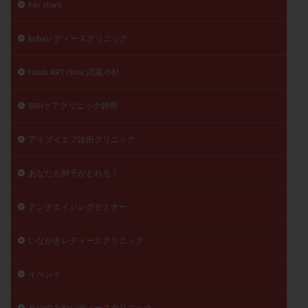
her story
陽性反応
顕微
顕微授精
風疹
食事
食生活
養子縁組
骨盤腹膜炎
高AMH
kobaレディースクリニック
高FSH
高プロラクチン血症
高刺激
高年齢
Noah ART clinic 武蔵小杉
高温期
高齢
高齢出産
黄体ホルモン
黄体化未破裂卵胞
黄体未破裂化卵胞
黄体機能不全
SRHケアクリニック静岡
黄体補充
アイブイエフ詠田クリニック
検索
あなたも卵子がとれる！
アンチエイジングセミナー
いながきレディースクリニック
イベント
うつのみやレディースクリニック