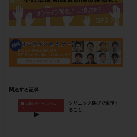
保険適用
偽嚢胞
偽閉経療法
先天性甲状腺機能低下症
先進医療
免疫異常
内膜スクラッチ
再発率
再開
凍結卵
凍結卵子
凍結卵移送
凍結精子
凍結胚
凍結胚盤胞
凍結胚移植
凍結胚移植移植
出産リスク
出産後
出血性黄体
分割胚
分割胚凍結
初期胚
初期胚凍結
初期胚移植
初診
刺激周期
刺激方法
刺激法
前核期凍結
副作用
化学流産
医療保険
卵の数
卵の質
卵の輸送
卵子
関連する記事
卵子の老化
卵子の質
卵子凍結
卵子提供
クリニック選びで重視す
浅田レディースクリニッ
卵巣
卵巣の吊り上げ
卵巣刺激
卵巣嚢腫
ク
ること
卵巣多孔
卵巣年齢
卵巣機能
卵巣機能不全
卵巣機能低下
卵巣過剰刺激症候群
卵管
卵管切除
卵管卵巣膿瘍
卵管水腫
卵管狭窄