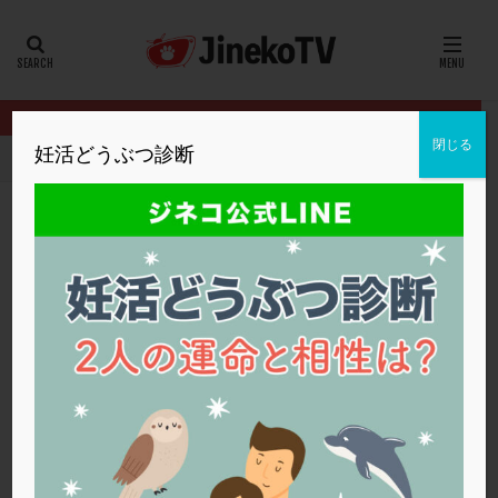
カテゴリー
タグ
閉じる
妊活どうぶつ診断
HOME
クリニック別
浅田レディースクリニック
移植8回陰性
20代
22冬
2人目妊活
2個戻し
2個移植
30代
3個移植
40代
AID
ALICE
AMH
ART
BMI
CD138
DC胚
DFI
移植8回陰性。できることは？
DHEA
E2
EMMA
EndomeTRIO検査
浅田レディースクリニック
体外受精
,
原因不明
,
転院
ERA
ERA検査
ERPeak
FSH
FST
FTカテーテル
hCG
IMSI
L-カルニチン
浅田レディースクリニック
LH
LUF
MD-TESE
MRワクチン
MTHFR
NIPT
NK活性
NK細胞
OHSS
P4
PCO
PCOS
PCOS，妊活クイズ
PCPS
PFC-FD療法
PGT-A
PICSI
PMS
PPOS法