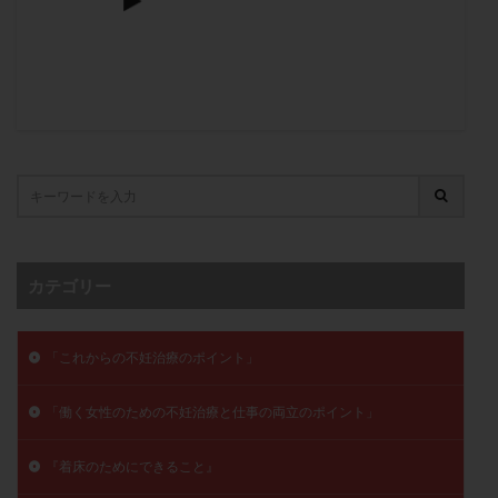
子宮奇形
子宮後屈
子宮筋腫
子宮筋腫，妊活クイズ
子宮腺筋症
子宮鏡検査
射精障害
屈折
帝王切開
帝王切開瘢痕症候群
後屈子宮
性交渉
性交障害
性感染症
性行為
慢性子宮内膜炎
成熟卵
抗TPO抗体
抗うつ剤
抗カルジオリピン抗体
抗セントロメア抗体
抗リン脂質抗体
抗核抗体
抗生剤
抗精子抗体
抗酸化成分
排卵
カテゴリー
排卵予定日
排卵出血
排卵刺激
排卵周期
排卵周期法
排卵日
排卵日検査薬
排卵検査薬
排卵痛
排卵誘発
排卵誘発剤
排卵誘発法
「これからの不妊治療のポイント」
排卵障害
採卵
採卵後の過ごし方
採卵数
「働く女性のための不妊治療と仕事の両立のポイント」
採精
断乳
新鮮卵子
新鮮精子
新鮮胚移植
早期卵巣不全
早発卵巣不全
『着床のためにできること』
更年期
月経不順
月経周期
月経困難