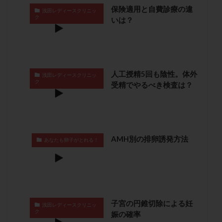
卵管留血症
卵管通水
卵管造影
卵管造影検査
保険適用と自費診療の違
浅田レディースクリニッ
ク
いは？
卵管閉塞
卵胞
卵質
原因不明
双子
反復流産
反復着床不全
受精
受精卵
受精卵凍結
受精率
受精障害
喫煙
培養
培養士
基礎体温
基礎体温表
変形卵
人工授精5回も陰性。体外
浅田レディースクリニッ
ク
変性卵
多嚢胞性卵巣症候群
多核受精
受精でやるべき検査は？
多精子授精
夫婦生活
奇形率
妊娠
妊娠リスク
妊娠初期
妊娠判定
妊娠検査薬
妊娠率
妊娠継続
妊娠継続率
妊活
AMH別の排卵誘発方法
あなたも卵子がとれる！
妊活クイズ
妊活デビュー
妊活再開
婦人科疾患
子宮
子宮内フローラ
子宮内細菌叢検査
子宮内膜
子宮内膜ポリープ
子宮内膜受容能検査
子宮内膜炎
子宮内膜異型増殖症
子宮内膜症
子宮内膜症性嚢胞
子宮の円錐切除による妊
浅田レディースクリニッ
ク
娠の確率
子宮卵管造影検査
子宮収縮
子宮外妊娠