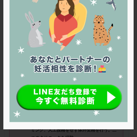
PQQ
PRP療法
SEET法
SLE
TESE
Th検査
TORIO検査
TRIO検査
ZyMot
アシストハッチング
アスピリン
アンタゴニスト法
アンチエイジング
インスリン抵抗性
イントラリピッド
ウトロゲスタン
エコー
エストラーナテープ
エストロゲン
オビドレル
おりもの
カウフマン療法
カウンセリング
ガニレスト
カバサール
カフェイン
カルシウムイオノファ
カンジタ
クラミジア
クリニック選び
グレード
クロミッド
アイライロさん（40
歳）
■治療ステ
ージ：お休み中 ■妊活期間：1
～2
クロミフェン
ゴナールエフ
コロナウイルス
年 ■AMH：1.07
コロナワクチン
サウナ
サプリ
サプリメント
シート法
シェーングレン症候群
ショート法
■治療状況
シリンジ法
スクラッチ
ステップアップ
2023年1月から治療を開始。年齢も考えタイ
ミング、人工授精をせず体外受精を行う。二
ステップダウン
ストレス
スプリット