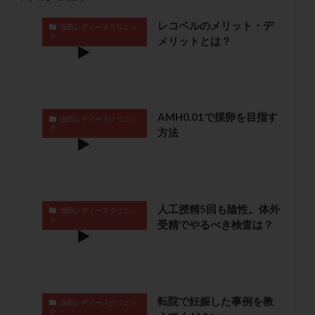
保険適用
偽嚢胞
偽閉経療法
レコベルのメリット・デ
浅田レディースクリニッ
先天性甲状腺機能低下症
先進医療
免疫異常
ク
メリットとは？
内膜スクラッチ
再発率
再開
凍結卵
凍結卵子
凍結卵移送
凍結精子
凍結胚
凍結胚盤胞
凍結胚移植
凍結胚移植移植
出産リスク
出産後
出血性黄体
分割胚
AMH0.01で採卵を目指す
浅田レディースクリニッ
ク
方法
分割胚凍結
初期胚
初期胚凍結
初期胚移植
初診
刺激周期
刺激方法
刺激法
前核期凍結
副作用
化学流産
医療保険
卵の数
卵の質
卵の輸送
卵子
人工授精5回も陰性。体外
浅田レディースクリニッ
ク
卵子の老化
卵子の質
卵子凍結
卵子提供
受精でやるべき検査は？
卵巣
卵巣の吊り上げ
卵巣刺激
卵巣嚢腫
卵巣多孔
卵巣年齢
卵巣機能
卵巣機能不全
卵巣機能低下
卵巣過剰刺激症候群
卵管
転院で妊娠した事例を教
浅田レディースクリニッ
卵管切除
卵管卵巣膿瘍
卵管水腫
卵管狭窄
ク