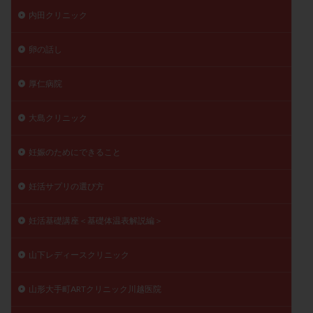
内田クリニック
卵の話し
厚仁病院
大島クリニック
妊娠のためにできること
妊活サプリの選び方
妊活基礎講座＜基礎体温表解説編＞
山下レディースクリニック
山形大手町ARTクリニック川越医院