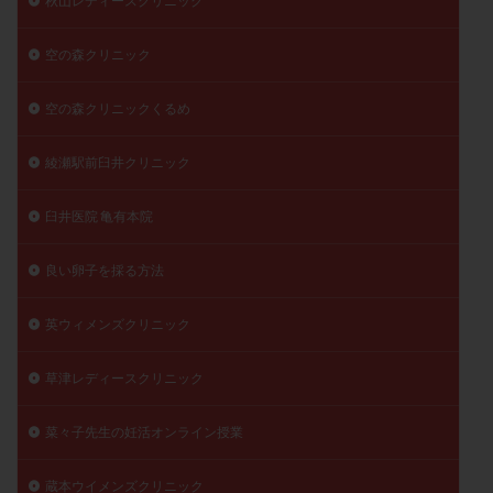
秋山レディースクリニック
空の森クリニック
空の森クリニックくるめ
綾瀬駅前臼井クリニック
臼井医院 亀有本院
良い卵子を採る方法
英ウィメンズクリニック
草津レディースクリニック
菜々子先生の妊活オンライン授業
蔵本ウイメンズクリニック