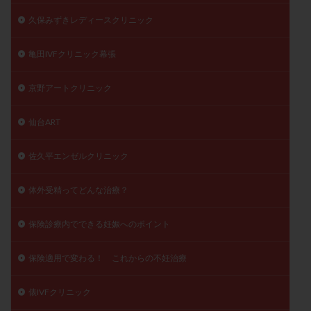
久保みずきレディースクリニック
亀田IVFクリニック幕張
京野アートクリニック
仙台ART
佐久平エンゼルクリニック
体外受精ってどんな治療？
保険診療内でできる妊娠へのポイント
保険適用で変わる！ これからの不妊治療
俵IVFクリニック