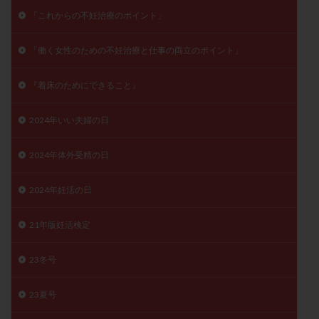
子宮奇形
子宮後屈
子宮筋腫
「これからの不妊治療のポイント」
子宮筋腫，妊活クイズ
子宮腺筋症
子宮鏡検査
「働く女性のための不妊治療と仕事の両立のポイント」
射精障害
屈折
帝王切開
帝王切開瘢痕症候群
後屈子宮
性交渉
性交障害
性感染症
『着床のためにできること』
性行為
慢性子宮内膜炎
成熟卵
抗TPO抗体
抗うつ剤
抗カルジオリピン抗体
2024年いい夫婦の日
抗セントロメア抗体
抗リン脂質抗体
抗核抗体
2024年体外受精の日
抗生剤
抗精子抗体
抗酸化成分
排卵
排卵予定日
排卵出血
排卵刺激
排卵周期
2024年妊活の日
排卵周期法
排卵日
排卵日検査薬
排卵検査薬
21年版妊活検定
排卵痛
排卵誘発
排卵誘発剤
排卵誘発法
排卵障害
採卵
採卵後の過ごし方
採卵数
23冬号
採精
断乳
新鮮卵子
新鮮精子
新鮮胚移植
早期卵巣不全
早発卵巣不全
23夏号
更年期
月経不順
月経周期
月経困難