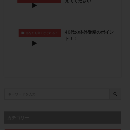
えてください
卵管留血症
卵管通水
卵管造影
卵管造影検査
卵管閉塞
卵胞
卵質
原因不明
双子
反復流産
反復着床不全
受精
受精卵
受精卵凍結
受精率
受精障害
喫煙
培養
40代の体外受精のポイン
あなたも卵子がとれる！
ト！！
培養士
基礎体温
基礎体温表
変形卵
変性卵
多嚢胞性卵巣症候群
多核受精
多精子授精
夫婦生活
奇形率
妊娠
妊娠リスク
妊娠初期
妊娠判定
妊娠検査薬
妊娠率
妊娠継続
妊娠継続率
妊活
妊活クイズ
妊活デビュー
妊活再開
婦人科疾患
子宮
子宮内フローラ
子宮内細菌叢検査
子宮内膜
子宮内膜ポリープ
子宮内膜受容能検査
子宮内膜炎
カテゴリー
子宮内膜異型増殖症
子宮内膜症
子宮内膜症性嚢胞
子宮卵管造影検査
子宮収縮
子宮外妊娠