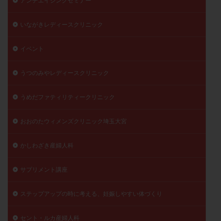
アンチエイジングセミナー
陽性反応
顕微
顕微授精
風疹
食事
いながきレディースクリニック
食生活
養子縁組
骨盤腹膜炎
高AMH
高FSH
高プロラクチン血症
高刺激
高年齢
イベント
高温期
高齢
高齢出産
黄体ホルモン
黄体化未破裂卵胞
黄体未破裂化卵胞
黄体機能不全
うつのみやレディースクリニック
黄体補充
うめだファティリティークリニック
検索
おおのたウィメンズクリニック埼玉大宮
かしわざき産婦人科
サプリメント講座
ステップアップの時に考える、妊娠しやすい体づくり
セント・ルカ産婦人科