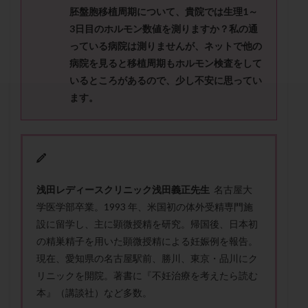
セカンドオピニオン
セックスレス
ダイエット
胚盤胞移植周期について、貴院では生理
1
～
タイミング法
タイムラプス
ダイレクト分割
3
日目のホルモン数値を測りますか？
私の通
っている病院は測りませんが、ネットで他の
タクロリムス
チョコレート嚢胞
チラーヂン
病院を見ると移植周期もホルモン検査をして
トリオ検査
トリソミー
ネフローゼ症候群
いる
ところがあるので、少し不安に思ってい
ビタミンC
ビタミンD
ピックアップ障害
ます。
ビブラマイシン
ピル
フーナーテスト
フェマーラ
フォリスチム
ブセレリン点鼻薬
ブライダルチェック
フラグメント
プラセンタ
プラノバール
プラバノール
ふりかけ法
浅田レディースクリニック浅田義正先生
名古屋大
プレコンセプション
プレドニン
プレマリン
学医学部卒業。1993 年、米国初の体外受精専門施
プログラフ
プロゲステロン
プロテイン
設に留学し、主に顕微授精を研究。帰国後、日本初
プロバイオティクス
プロラクチン
ホルモン値
の精巣精子を用いた顕微授精による妊娠例を報告。
ホルモン投与
ホルモン注射
ホルモン補充周期
現在、愛知県の名古屋駅前、勝川、東京・品川にク
リニックを開院。著書に『不妊治療を考えたら読む
ホルモン補充法
ホルモン補充療法
本』（講談社）など多数。
マイクロポリープ
マルチビタミン
ミトコンドリア