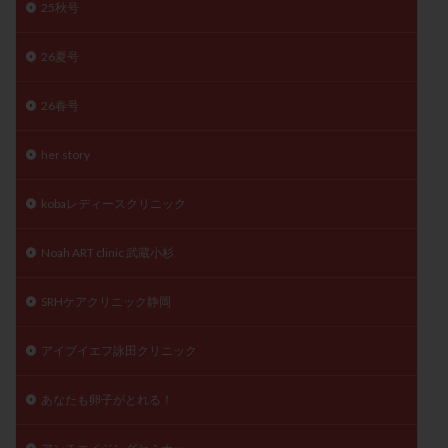
25秋号
精子
精子の質
精子凍結
精子提供
精子減少症
精子無力症
精液検査
精神安定剤
26夏号
精索静脈瘤
糖質
経血量
経過措置
26春号
絨毛染色体検査
絨毛組織
絨毛膜下血腫
肝機能障害
肥満
胎嚢
胎盤ポリープ
胚
her story
胚培養
胚盤胞
胚盤胞到達率
胚盤胞移植
胚移植
腹腔鏡手術
腹腔鏡検査
膣内射精障害
kobaレディースクリニック
膿精液症
自己注射
自然周期
自然妊娠
Noah ART clinic 武蔵小杉
自然排卵周期
自然移植周期
自費診療
良好胚
良好胚盤胞
葉酸
融解方法
血流改善
SRHケアクリニック静岡
視床下部
貧血
貯卵
費用
転座
アイブイエフ詠田クリニック
転院
透明帯除去培養
通院
通院回数
通院頻度
連続採卵
運動
過分割胚
あなたも卵子がとれる！
過食嘔吐
遺伝子異常
遺残卵胞
遺残胎盤
里親
閉塞性無精子症
閉経
陰性