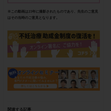
メンタル
モザイク杯
モザイク胚
ラクトバチルス
ラクトフェリン
ラパロドリリング
※この動画は23年に撮影されたものであり、先生のご意見
はその当時のご意見となります。
リュープリン
リュープロレリン注射
ルトラール
レコベル
レトロゾール
レルミナ
ロバートソン
ロング法
一般不妊治療
下垂体不全
不妊
不妊検査
不妊治療
不妊治療後の過ごし方
不妊症
不妊鍼灸
不整脈
不正出血
不眠
不育症
不育症検査
両側卵管切除術
両卵管閉塞
中絶
中隔子宮
主治医変更
乏精子症
乳がん
乳酸菌
二人目不妊
二人目妊活
二段階胚移植
亜急性甲状腺炎
亜鉛
人工授精
低AMH
低グレード胚
低体重
低刺激
低年齢
低温期
体づくり
体外受精
体質改善
体重増加
体重管理
体験談
保険診療
関連する記事