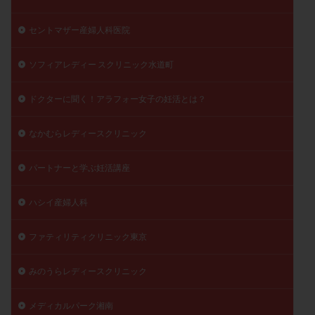
セントマザー産婦人科医院
ソフィアレディー スクリニック水道町
ドクターに聞く！アラフォー女子の妊活とは？
なかむらレディースクリニック
パートナーと学ぶ妊活講座
ハシイ産婦人科
ファティリティクリニック東京
みのうらレディースクリニック
メディカルパーク湘南