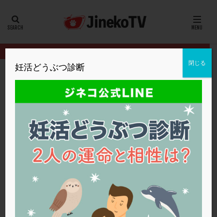
カテゴリー
タグ
閉じる
妊活どうぶつ診断
HOME
クリニック別
浅田レディースクリニック
移植周期もホ
20代
22冬
2人目妊活
2個戻し
2個移植
30代
3個移植
40代
AID
ALICE
AMH
ART
BMI
CD138
DC胚
DFI
移植周期もホルモン検査はすべき？
DHEA
E2
EMMA
EndomeTRIO検査
浅田レディースクリニック
低AMH
,
体外受精
,
高年齢
,
高齢
ERA
ERA検査
ERPeak
FSH
FST
FTカテーテル
hCG
IMSI
L-カルニチン
浅田レディースクリニック
LH
LUF
MD-TESE
MRワクチン
MTHFR
NIPT
NK活性
NK細胞
OHSS
P4
PCO
PCOS
PCOS，妊活クイズ
PCPS
PFC-FD療法
PGT-A
PICSI
PMS
PPOS法