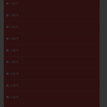
23秋号
月経痛
未成熟卵
未熟卵
染色体検査
染色体異常
栄養素
桑実胚移植
検査
23秋号
橋本病
機能性不妊
正常形態率
正常胚
正常胚率
死産
治療のやめ時
治療計画
24冬号
流産
流産対策
温活
漢方
無排卵
24夏号
無月経
無痛分娩
無精子症
無頭蓋症
生活習慣
生理
生理不順
生理周期
24春号
生理痛
産み分け 妊活クイズ
甲状腺
24秋号
甲状腺ホルモン
甲状腺機能不全
男性ホルモン
男性不妊
病院選び
痛み
瘢痕症候群
25冬号
着床
着床の検査
着床の窓
着床不全
着床前診断
着床率
着床痛
着床障害
25夏号
睡眠薬
禁欲
移植
移植のタイミング
25春号
移植周期
移植後
移植後の過ごし方
移植時期
稽留流産
空胞
筋膜下筋腫
粘膜下筋腫