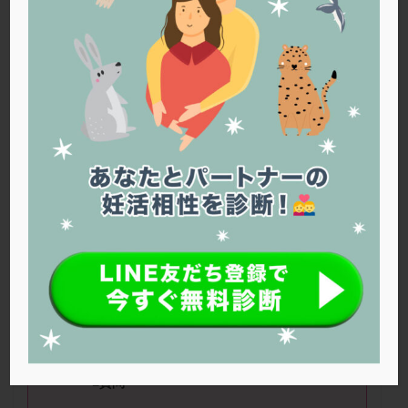
PQQ
PRP療法
SEET法
SLE
TESE
Th検査
TORIO検査
TRIO検査
ZyMot
アシストハッチング
アスピリン
アンタゴニスト法
アンチエイジング
インスリン抵抗性
イントラリピッド
ウトロゲスタン
エコー
エストラーナテープ
エストロゲン
オビドレル
おりもの
カウフマン療法
カウンセリング
ガニレスト
カバサール
カフェイン
カルシウムイオノファ
カンジタ
クラミジア
クリニック選び
グレード
クロミッド
■ニックネーム：
Nana
さん（
43
歳） ■治療ステージ：体外受
クロミフェン
ゴナールエフ
コロナウイルス
精 ■妊活期間：
1
～
2
年
コロナワクチン
サウナ
サプリ
サプリメント
シート法
シェーングレン症候群
ショート法
■
AMH
：
0.96
シリンジ法
スクラッチ
ステップアップ
■質問
ステップダウン
ストレス
スプリット