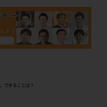
肥満
胎嚢
胎盤ポリープ
胚
胚培養
胚盤胞
胚盤胞
胚移植
腹腔鏡手術
腹腔鏡検査
膣内射精障害
膿精液症
然妊娠
自然排卵周期
自然移植周期
自費診療
良好胚
良
流改善
視床下部
貧血
貯卵
費用
転座
転院
数
通院頻度
連続採卵
運動
過分割胚
過食嘔吐
遺
残胎盤
里親
閉塞性無精子症
閉経
陰性
陽性反応
食生活
養子縁組
骨盤腹膜炎
高AMH
高FSH
高プロ
齢
高温期
高齢
高齢出産
黄体ホルモン
黄体化未破裂卵
黄体機能不全
黄体補充
検索
性。できることは？