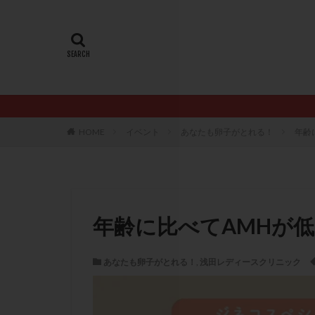
20代
22冬
AMH
ART
ERA
ERA検
LH
LUF
PCO
PCOS
PQQ
PRP療
HOME
イベント
あなたも卵子がとれる！
年齢
アシストハッチン
イントラリピッド
おりもの
カ
カルシウムイオノ
年齢に比べてAMHが
クロミフェン
サプリメント
あなたも卵子がとれる！
,
浅田レディースクリニック
ステップアップ
ダイエット