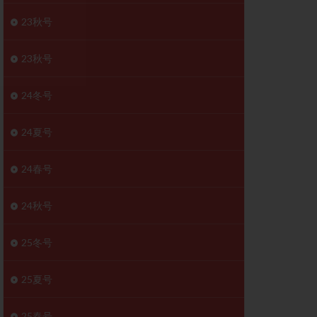
胚移植移植
23秋号
結
初期胚移植
医療保険
卵の数
23秋号
卵巣
巣機能不全
24冬号
卵管狭窄
原因不明
24夏号
受精障害
喫煙
24春号
群
多核受精
妊娠検査薬
24秋号
開
婦人科疾患
内膜受容能検査
25冬号
査
子宮収縮
25夏号
症
子宮鏡検査
障害
性感染症
25春号