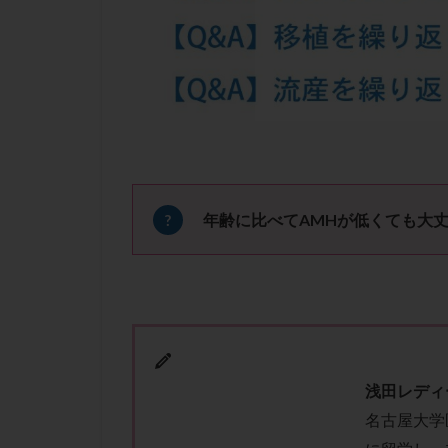
凍結卵子
凍
出産リスク
初診
刺激周
卵の質
卵の
卵巣の吊り上げ
卵巣機能低下
卵管留血症
双子
反復流
年齢に比べてAMHが低くても大
培養
培養士
多精子授精
妊娠率
妊娠
子宮
子宮内
子宮内膜炎
浅田レディ
子宮外妊娠
名古屋大学
射精障害
屈