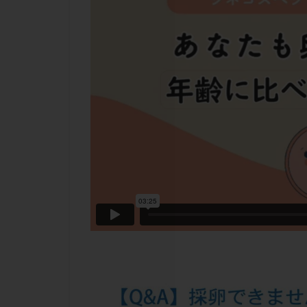
チラーヂン
ピックアップ障害
ブセレリン点鼻薬
ふりかけ法
プロテイン
ホルモン補充周期
ミトコンドリア
ラパロドリリング
レルミナ
ロ
不妊治療後の過ご
両側卵管切除術
二人目不妊
低グレード胚
体重増加
体
先天性甲状腺機能