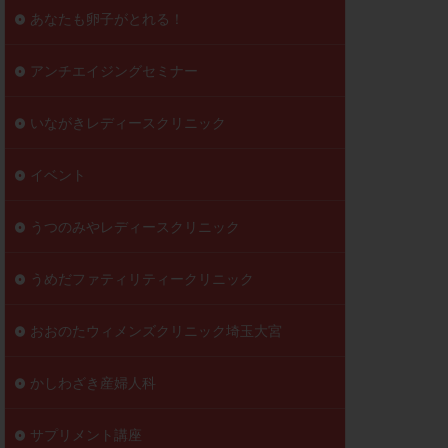
到達率
あなたも卵子がとれる！
自己注射
好胚盤胞
葉酸
アンチエイジングセミナー
透明帯除去培養
いながきレディースクリニック
伝子異常
顕微
顕微授精
イベント
ラクチン血症
胞
うつのみやレディースクリニック
うめだファティリティークリニック
おおのたウィメンズクリニック埼玉大宮
かしわざき産婦人科
サプリメント講座