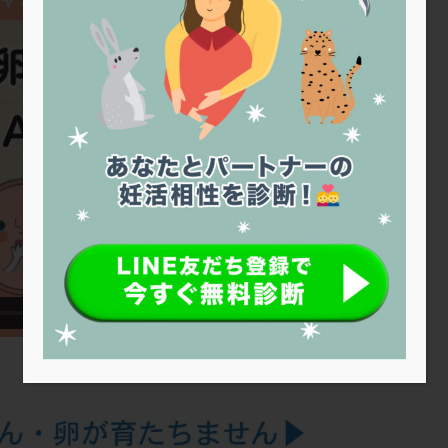
トリオ検査
トリソミー
ネフローゼ症候群
ビタミンC
ビタミ
ビブラマイシン
ピル
フーナーテスト
フェマーラ
フォ
ブライダルチェック
フラグメント
プラセンタ
プラノバール
プレコンセプション
プレドニン
プレマリン
プログラフ
プロ
プロバイオティクス
プロラクチン
ホルモン値
ホルモン投与
ホルモン補充法
ホルモン補充療法
マイクロポリープ
マルチ
メンタル
モザイク杯
モザイク胚
ラクトバチルス
ラクト
リュープリン
リュープロレリン注射
ルトラール
レコベル
バートソン
ロング法
一般不妊治療
下垂体不全
不妊
不
し方
不妊症
不妊鍼灸
不整脈
不正出血
不眠
不育
両卵管閉塞
中絶
中隔子宮
主治医変更
乏精子症
乳
二人目妊活
二段階胚移植
亜急性甲状腺炎
亜鉛
人工授精
低体重
低刺激
低年齢
低温期
体づくり
体外受精
重管理
体験談
保険診療
保険適用
偽嚢胞
偽閉経療法
低下症
先進医療
免疫異常
内膜スクラッチ
再発率
再開