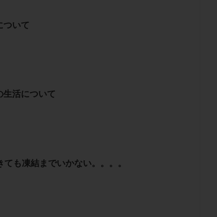
について
の生活について
できても凍結までいかない。。。。