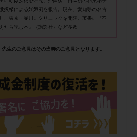
主に顕微授精を研究。帰国後、日本初の精巣精子
子宮内膜炎
成熟卵
抗TPO抗体
抗うつ剤
抗カルジオリピン抗
微授精による妊娠例を報告。現在、愛知県の名古
体
抗リン脂質抗体
抗核抗体
抗生剤
抗精子抗体
抗酸化
川、東京・品川にクリニックを開院。著書に『不
排卵出血
排卵刺激
排卵周期
排卵周期法
排卵日
排卵日
えたら読む本』（講談社）など多数。
排卵痛
排卵誘発
排卵誘発剤
排卵誘発法
排卵障害
採卵
採卵数
採精
断乳
新鮮卵子
新鮮精子
新鮮胚移植
更年期
月経不順
月経周期
月経困難
月経痛
未成熟卵
、先生のご意見はその当時のご意見となります。
染色体異常
栄養素
桑実胚移植
検査
橋本病
機能性不妊
胚率
死産
治療のやめ時
治療計画
流産
流産対策
経
無痛分娩
無精子症
無頭蓋症
生活習慣
生理
生
分け 妊活クイズ
甲状腺
甲状腺ホルモン
甲状腺機能不全
男
院選び
痛み
瘢痕症候群
着床
着床の検査
着床の窓
着床率
着床痛
着床障害
睡眠薬
禁欲
移植
移植の
植後
移植後の過ごし方
移植時期
稽留流産
空胞
筋膜下
質
精子凍結
精子提供
精子減少症
精子無力症
精液検査
糖質
経血量
経過措置
絨毛染色体検査
絨毛組織
絨毛膜