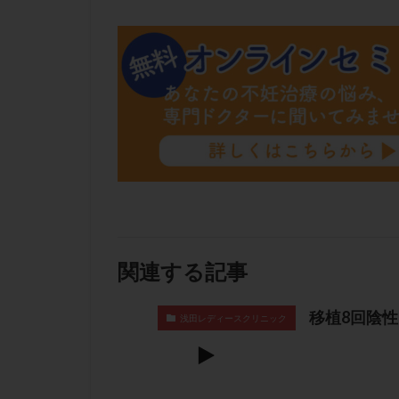
肝機能障害
胚盤胞移植
自然周期
自
融解方法
血
通院
通院回
遺残卵胞
遺
風疹
食事
高刺激
高年
黄体未破裂化卵胞
関連する記事
移植8回陰
浅田レディースクリニック