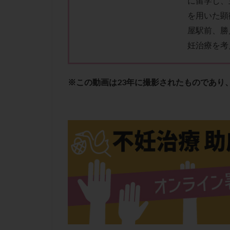
に留学し、
性行為
慢性
を用いた顕
抗セントロメア抗
屋駅前、勝
排卵予定日
妊治療を考
排卵検査薬
採卵後の過ごし方
早発卵巣不全
※この動画は23年に撮影されたものであり
染色体検査
正常胚
正常
無排卵
無月
生理痛
産み
男性不妊
病
着床前診断
移植周期
移
精子
精子の
精索静脈瘤