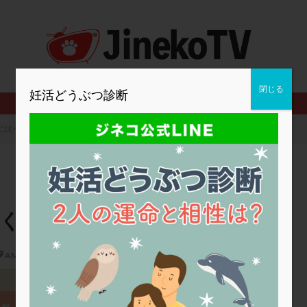
2人目妊活
2個戻し
2個移植
30代
3個移植
40代
BMI
CD138
DC胚
DFI
DHEA
E2
EMMA
査
ERPeak
FSH
FST
FTカテーテル
hCG
IMSI
MD-TESE
MRワクチン
MTHFR
NIPT
NK活性
NK細胞
閉じる
妊活どうぶつ診断
PCOS，妊活クイズ
PCPS
PFC-FD療法
PGT-A
PICSI
法
SEET法
SLE
TESE
Th検査
TORIO検査
TRIO検
に比べてAMHが低くても大丈夫？？
グ
アスピリン
アンタゴニスト法
アンチエイジング
インスリ
ウトロゲスタン
エコー
エストラーナテープ
エストロゲン
ウフマン療法
カウンセリング
ガニレスト
カバサール
カフェ
ファ
カンジタ
クラミジア
クリニック選び
グレード
ク
低くても大丈夫？？
ゴナールエフ
コロナウイルス
コロナワクチン
サウナ
サプ
シート法
シェーングレン症候群
ショート法
シリンジ法
ス
AMH
ステップダウン
ストレス
スプリット
セカンドオピニオン
あなたも卵子がとれる！
タイミング法
タイムラプス
ダイレクト分割
タクロリムス
チ