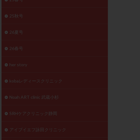
体
成分
排卵
25秋号
検査薬
26夏号
早期卵巣不全
26春号
未熟卵
正常形態率
her story
温活
漢方
理不順
生理周期
kobaレディースクリニック
性ホルモン
着床不全
Noah ART clinic 武蔵小杉
タイミング
SRHケアクリニック静岡
筋腫
粘膜下筋腫
精神安定剤
アイブイエフ詠田クリニック
下血腫