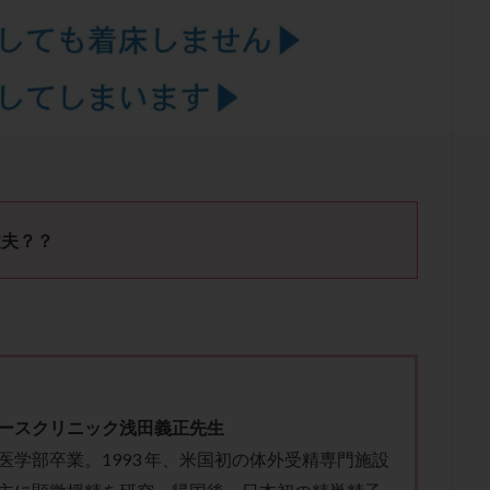
結卵移送
凍結精子
凍結胚
凍結胚盤胞
凍結胚移植
凍結
出産後
出血性黄体
分割胚
分割胚凍結
初期胚
初期胚凍
期
刺激方法
刺激法
前核期凍結
副作用
化学流産
輸送
卵子
卵子の老化
卵子の質
卵子凍結
卵子提供
卵巣刺激
卵巣嚢腫
卵巣多孔
卵巣年齢
卵巣機能
卵
卵巣過剰刺激症候群
卵管
卵管切除
卵管卵巣膿瘍
卵管水腫
卵管通水
卵管造影
卵管造影検査
卵管閉塞
卵胞
卵質
産
反復着床不全
受精
受精卵
受精卵凍結
受精率
丈夫？？
基礎体温
基礎体温表
変形卵
変性卵
多嚢胞性卵巣症候
夫婦生活
奇形率
妊娠
妊娠リスク
妊娠初期
妊娠判定
継続
妊娠継続率
妊活
妊活クイズ
妊活デビュー
妊活再
フローラ
子宮内細菌叢検査
子宮内膜
子宮内膜ポリープ
子宮
子宮内膜異型増殖症
子宮内膜症
子宮内膜症性嚢胞
子宮卵管造影検
ースクリニック浅田義正先生
子宮奇形
子宮後屈
子宮筋腫
子宮筋腫，妊活クイズ
子宮腺筋
医学部卒業。1993 年、米国初の体外受精専門施設
折
帝王切開
帝王切開瘢痕症候群
後屈子宮
性交渉
性交