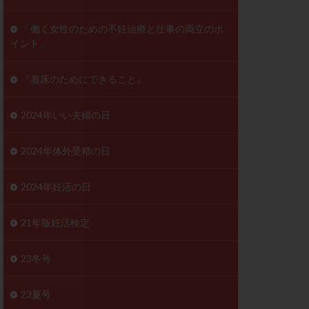
ンD
リスチム
「働く女性のための不妊治療と仕事の両立のポ
イント」
プラバノール
ゲステロン
『着床のためにできること』
ホルモン注射
ビタミン
2024年いい夫婦の日
フェリン
レトロゾール
2024年体外受精の日
妊検査
不妊治療
2024年妊活の日
症
不育症検査
がん
乳酸菌
21年版妊活検定
低AMH
体質改善
23冬号
凍結卵
23夏号