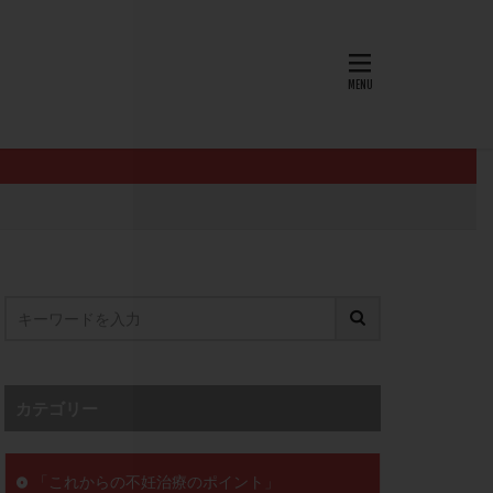
AID
ALICE
EndomeTRIO検査
L-カルニチン
OHSS
P4
PMS
PPOS法
査
ZyMot
ン抵抗性
オビドレル
イン
ロミッド
リ
クラッチ
カテゴリー
セックスレス
ョコレート嚢胞
「これからの不妊治療のポイント」