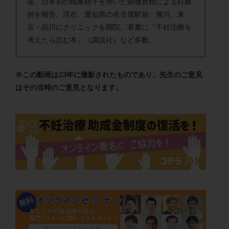
後、日本初の精巣精子を用いた顕微授精による妊娠
メンタル
モザイク杯
モザイク胚
例を報告。現在、愛知県の名古屋駅前、勝川、東
ラクトバチルス
ラクトフェリン
ラパロドリリング
京・品川にクリニックを開院。著書に『不妊治療を
リュープリン
リュープロレリン注射
ルトラール
考えたら読む本』（講談社）など多数。
レコベル
レトロゾール
レルミナ
ロバートソン
ロング法
一般不妊治療
※この動画は23年に撮影されたものであり、先生のご意見
下垂体不全
不妊
不妊検査
不妊治療
はその当時のご意見となります。
不妊治療後の過ごし方
不妊症
不妊鍼灸
不整脈
不正出血
不眠
不育症
不育症検査
両側卵管切除術
両卵管閉塞
中絶
中隔子宮
主治医変更
乏精子症
乳がん
乳酸菌
二人目不妊
二人目妊活
二段階胚移植
亜急性甲状腺炎
亜鉛
人工授精
低AMH
低グレード胚
低体重
低刺激
低年齢
低温期
体づくり
体外受精
体質改善
体重増加
体重管理
体験談
保険診療