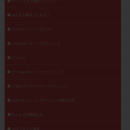
アイブイエフ詠田クリニック
陽性反応
顕微
顕微授精
風疹
食事
あなたも卵子がとれる！
食生活
養子縁組
骨盤腹膜炎
高AMH
高FSH
高プロラクチン血症
高刺激
高年齢
アンチエイジングセミナー
高温期
高齢
高齢出産
黄体ホルモン
黄体化未破裂卵胞
黄体未破裂化卵胞
黄体機能不全
いながきレディースクリニック
黄体補充
イベント
検索
うつのみやレディースクリニック
うめだファティリティークリニック
おおのたウィメンズクリニック埼玉大宮
かしわざき産婦人科
サプリメント講座