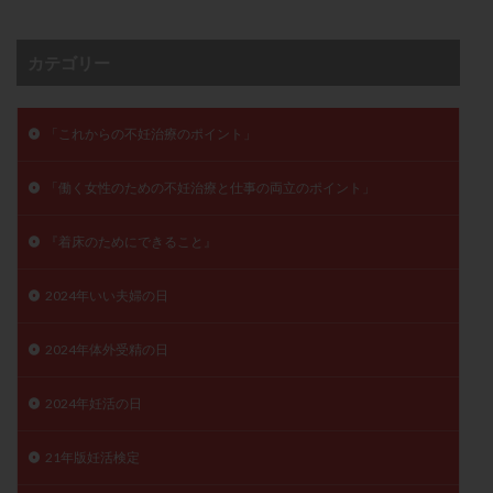
子宮奇形
子宮後屈
子宮筋腫
子宮筋腫，妊活クイズ
子宮腺筋症
子宮鏡検査
カテゴリー
射精障害
屈折
帝王切開
帝王切開瘢痕症候群
後屈子宮
性交渉
性交障害
性感染症
「これからの不妊治療のポイント」
性行為
慢性子宮内膜炎
成熟卵
抗TPO抗体
抗うつ剤
抗カルジオリピン抗体
「働く女性のための不妊治療と仕事の両立のポイント」
抗セントロメア抗体
抗リン脂質抗体
抗核抗体
『着床のためにできること』
抗生剤
抗精子抗体
抗酸化成分
排卵
排卵予定日
排卵出血
排卵刺激
排卵周期
2024年いい夫婦の日
排卵周期法
排卵日
排卵日検査薬
排卵検査薬
2024年体外受精の日
排卵痛
排卵誘発
排卵誘発剤
排卵誘発法
排卵障害
採卵
採卵後の過ごし方
採卵数
2024年妊活の日
採精
断乳
新鮮卵子
新鮮精子
新鮮胚移植
早期卵巣不全
早発卵巣不全
21年版妊活検定
更年期
月経不順
月経周期
月経困難