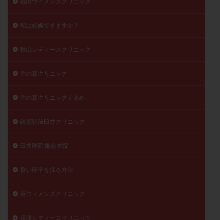
福田ウイメンズクリニック
私は妊娠できますか？
秋山レディースクリニック
空の森クリニック
空の森クリニックくるめ
綾瀬駅前臼井クリニック
臼井医院 亀有本院
良い卵子を採る方法
英ウィメンズクリニック
草津レディースクリニック