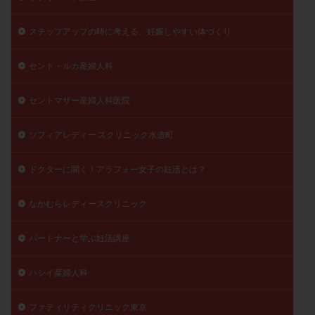
ステップアップの時に考える、妊娠しやすい体づくり
セント・ルカ産婦人科
セントマザー産婦人科医院
ソフィアレディー スクリニック水道町
ドクターに聞く！アラフォー女子の妊活とは？
なかむらレディースクリニック
パートナーと学ぶ妊活講座
ハシイ産婦人科
ファティリティクリニック東京