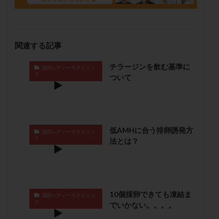
保険適用
偽嚢胞
偽閉経療法
先天性甲状腺機能低下症
先進医療
免疫異常
内膜スクラッチ
再発率
再開
凍結卵
関連する記事
凍結卵子
凍結卵移送
凍結精子
凍結胚
チラージンを飲む基準に
凍結胚盤胞
凍結胚移植
凍結胚移植移植
浅田レディースクリニッ
ク
ついて
出産リスク
出産後
出血性黄体
分割胚
分割胚凍結
初期胚
初期胚凍結
初期胚移植
初診
刺激周期
刺激方法
刺激法
前核期凍結
副作用
化学流産
医療保険
低AMHに合う排卵誘発方
浅田レディースクリニッ
ク
卵の数
卵の質
卵の輸送
卵子
法とは？
卵子の老化
卵子の質
卵子凍結
卵子提供
卵巣
卵巣の吊り上げ
卵巣刺激
卵巣嚢腫
卵巣多孔
卵巣年齢
卵巣機能
卵巣機能不全
10個採卵できても凍結ま
浅田レディースクリニッ
卵巣機能低下
卵巣過剰刺激症候群
卵管
ク
でいかない。。。。
卵管切除
卵管卵巣膿瘍
卵管水腫
卵管狭窄