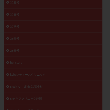
25夏号
精子
精子の質
精子凍結
精子提供
精子減少症
精子無力症
精液検査
精神安定剤
25春号
精索静脈瘤
糖質
経血量
経過措置
25秋号
絨毛染色体検査
絨毛組織
絨毛膜下血腫
肝機能障害
肥満
胎嚢
胎盤ポリープ
胚
26夏号
胚培養
胚盤胞
胚盤胞到達率
胚盤胞移植
胚移植
腹腔鏡手術
腹腔鏡検査
膣内射精障害
26春号
膿精液症
自己注射
自然周期
自然妊娠
her story
自然排卵周期
自然移植周期
自費診療
良好胚
良好胚盤胞
葉酸
融解方法
血流改善
kobaレディースクリニック
視床下部
貧血
貯卵
費用
転座
転院
透明帯除去培養
通院
通院回数
Noah ART clinic 武蔵小杉
通院頻度
連続採卵
運動
過分割胚
SRHケアクリニック静岡
過食嘔吐
遺伝子異常
遺残卵胞
遺残胎盤
里親
閉塞性無精子症
閉経
陰性