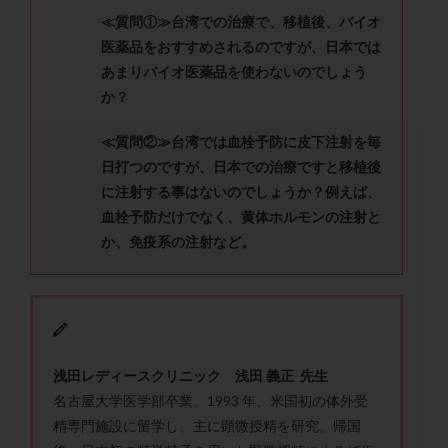
セカンドオピニオン
セックスレス
ダイエット
≪質問①≫台湾での治療で、移植後、バイオ
タイミング法
タイムラプス
ダイレクト分割
医薬品をおすすめされるのですが、日本では
タクロリムス
チョコレート嚢胞
チラーヂン
あまりバイオ医薬品を使わないのでしょう
か？
トリオ検査
トリソミー
ネフローゼ症候群
ビタミンC
ビタミンD
ピックアップ障害
≪質問②≫台湾では血栓予防に皮下注射を毎
ビブラマイシン
ピル
フーナーテスト
日打つのですが、日本での治療ですと移植後
フェマーラ
フォリスチム
ブセレリン点鼻薬
に注射する事はないのでしょうか？例えば、
血栓予防だけでなく、黄体ホルモンの注射と
ブライダルチェック
フラグメント
プラセンタ
か、免疫系の注射など。
プラノバール
プラバノール
ふりかけ法
プレコンセプション
プレドニン
プレマリン
プログラフ
プロゲステロン
プロテイン
プロバイオティクス
プロラクチン
ホルモン値
ホルモン投与
ホルモン注射
ホルモン補充周期
浅田レディースクリニック 浅田 義正 先生
名古屋大学医学部卒業。1993 年、米国初の体外受
ホルモン補充法
ホルモン補充療法
精専門施設に留学し、主に顕微授精を研究。帰国
マイクロポリープ
マルチビタミン
ミトコンドリア