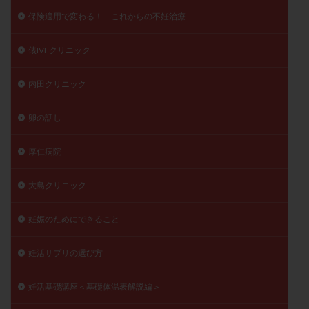
保険適用で変わる！ これからの不妊治療
俵IVFクリニック
内田クリニック
卵の話し
厚仁病院
大島クリニック
妊娠のためにできること
妊活サプリの選び方
妊活基礎講座＜基礎体温表解説編＞