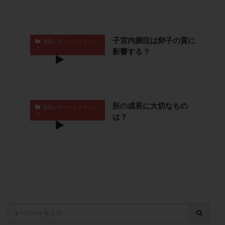
卵管留血症
卵管通水
卵管造影
卵管造影検査
卵管閉塞
卵胞
卵質
原因不明
双子
反復流産
反復着床不全
受精
受精卵
子宮内膜症は卵子の質に
浅田レディースクリニッ
ク
影響する？
受精卵凍結
受精率
受精障害
喫煙
培養
培養士
基礎体温
基礎体温表
変形卵
変性卵
多嚢胞性卵巣症候群
多核受精
多精子授精
夫婦生活
奇形率
妊娠
胚の成長に大切なもの
浅田レディースクリニッ
妊娠リスク
妊娠初期
妊娠判定
妊娠検査薬
ク
は？
妊娠率
妊娠継続
妊娠継続率
妊活
妊活クイズ
妊活デビュー
妊活再開
婦人科疾患
子宮
子宮内フローラ
子宮内細菌叢検査
子宮内膜
子宮内膜ポリープ
子宮内膜受容能検査
子宮内膜炎
子宮内膜異型増殖症
子宮内膜症
子宮内膜症性嚢胞
子宮卵管造影検査
子宮収縮
子宮外妊娠