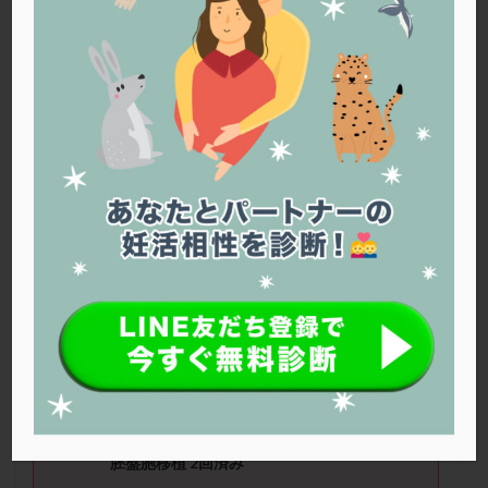
PQQ
PRP療法
SEET法
SLE
TESE
Th検査
TORIO検査
TRIO検査
ZyMot
アシストハッチング
アスピリン
アンタゴニスト法
アンチエイジング
インスリン抵抗性
イントラリピッド
ウトロゲスタン
エコー
エストラーナテープ
エストロゲン
オビドレル
おりもの
カウフマン療法
カウンセリング
ガニレスト
カバサール
カフェイン
カルシウムイオノファ
カンジタ
クラミジア
クリニック選び
グレード
クロミッド
ランダムたまごさん（41
歳）
■治療
ステージ：その他 ■妊活期間：3
～4
クロミフェン
ゴナールエフ
コロナウイルス
年 ■
AMH
：0.03
コロナワクチン
サウナ
サプリ
サプリメント
シート法
シェーングレン症候群
ショート法
■治療状況
シリンジ法
スクラッチ
ステップアップ
台湾にて卵子提供での治療
胚盤胞移植 2回済み
ステップダウン
ストレス
スプリット