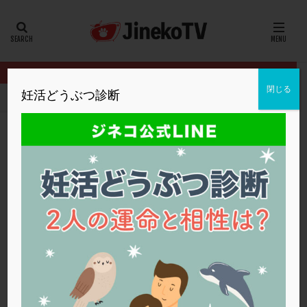
カテゴリー
タグ
閉じる
妊活どうぶつ診断
HOME
クリニック別
浅田レディースクリニック
台湾と日本の
20代
22冬
2人目妊活
2個戻し
2個移植
30代
3個移植
40代
AID
ALICE
AMH
ART
BMI
CD138
DC胚
DFI
台湾と日本の使用する薬の違いは？
DHEA
E2
EMMA
EndomeTRIO検査
浅田レディースクリニック
卵子提供
ERA
ERA検査
ERPeak
FSH
FST
FTカテーテル
hCG
IMSI
L-カルニチン
浅田レディースクリニック
LH
LUF
MD-TESE
MRワクチン
MTHFR
NIPT
NK活性
NK細胞
OHSS
P4
PCO
PCOS
PCOS，妊活クイズ
PCPS
PFC-FD療法
PGT-A
PICSI
PMS
PPOS法