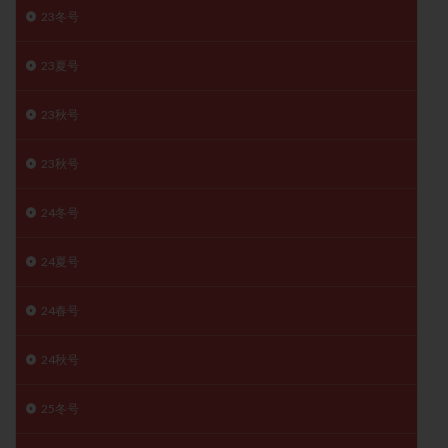
23冬号
月経痛
未成熟卵
未熟卵
染色体検査
染色体異常
栄養素
桑実胚移植
検査
23夏号
橋本病
機能性不妊
正常形態率
正常胚
正常胚率
死産
治療のやめ時
治療計画
23秋号
流産
流産対策
温活
漢方
無排卵
23秋号
無月経
無痛分娩
無精子症
無頭蓋症
生活習慣
生理
生理不順
生理周期
24冬号
生理痛
産み分け 妊活クイズ
甲状腺
甲状腺ホルモン
甲状腺機能不全
男性ホルモン
24夏号
男性不妊
病院選び
痛み
瘢痕症候群
24春号
着床
着床の検査
着床の窓
着床不全
着床前診断
着床率
着床痛
着床障害
24秋号
睡眠薬
禁欲
移植
移植のタイミング
25冬号
移植周期
移植後
移植後の過ごし方
移植時期
稽留流産
空胞
筋膜下筋腫
粘膜下筋腫