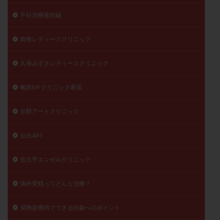
不妊治療最前線
両角レディースクリニック
久保みずきレディースクリニック
亀田IVFクリニック幕張
京野アートクリニック
仙台ART
佐久平エンゼルクリニック
体外受精ってどんな治療？
保険診療内でできる妊娠へのポイント