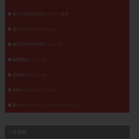
菜々子先生の妊活オンライン授業
蔵本ウイメンズクリニック
藤田医科大学羽田クリニック
醍醐渡辺クリニック
高崎ARTクリニック
高橋ウイメンズクリニック
麻布モンテアール レディースクリニック
メタ情報