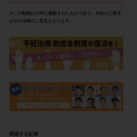
メンタル
モザイク杯
モザイク胚
※この動画は22年に撮影されたものであり、先生のご意見
ラクトバチルス
ラクトフェリン
ラパロドリリング
はその当時のご意見となります。
リュープリン
リュープロレリン注射
ルトラール
レコベル
レトロゾール
レルミナ
ロバートソン
ロング法
一般不妊治療
下垂体不全
不妊
不妊検査
不妊治療
不妊治療後の過ごし方
不妊症
不妊鍼灸
不整脈
不正出血
不眠
不育症
不育症検査
両側卵管切除術
両卵管閉塞
中絶
中隔子宮
主治医変更
乏精子症
乳がん
乳酸菌
二人目不妊
二人目妊活
二段階胚移植
亜急性甲状腺炎
亜鉛
人工授精
低AMH
低グレード胚
低体重
低刺激
低年齢
低温期
体づくり
体外受精
体質改善
体重増加
体重管理
体験談
保険診療
関連する記事