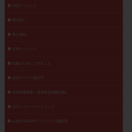
内田クリニック
卵の話し
厚仁病院
大島クリニック
妊娠のためにできること
妊活サプリの選び方
妊活基礎講座＜基礎体温表解説編＞
山下レディースクリニック
山形大手町ARTクリニック川越医院