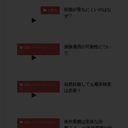
保険適用
偽嚢胞
偽閉経療法
卵胞が育ちにくいのはな
24夏号
先天性甲状腺機能低下症
先進医療
免疫異常
ぜ？
内膜スクラッチ
再発率
再開
凍結卵
凍結卵子
凍結卵移送
凍結精子
凍結胚
凍結胚盤胞
凍結胚移植
凍結胚移植移植
保険適用の可能性につい
出産リスク
出産後
出血性黄体
分割胚
浅田レディースクリニッ
ク
て
分割胚凍結
初期胚
初期胚凍結
初期胚移植
初診
刺激周期
刺激方法
刺激法
前核期凍結
副作用
化学流産
医療保険
卵の数
卵の質
卵の輸送
卵子
自然妊娠しても着床検査
浅田レディースクリニッ
ク
は必要？
卵子の老化
卵子の質
卵子凍結
卵子提供
卵巣
卵巣の吊り上げ
卵巣刺激
卵巣嚢腫
卵巣多孔
卵巣年齢
卵巣機能
卵巣機能不全
卵巣機能低下
卵巣過剰刺激症候群
卵管
体外受精は安全な治
浅田レディースクリニッ
卵管切除
卵管卵巣膿瘍
卵管水腫
卵管狭窄
ク
療？？ 〜体外受精の妊