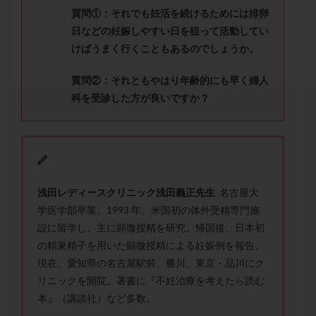
セカンドオピニオン
セックスレス
ダイエット
質問
①
：
それでも妊活を続けるためには排卵
タイミング法
タイムラプス
ダイレクト分割
日などの妊娠しやすい日を狙って活動してい
けばうまく行くこともあるのでしょうか。
タクロリムス
チョコレート嚢胞
チラーヂン
トリオ検査
トリソミー
ネフローゼ症候群
質問②：
それともやはり年齢的にも早く婦人
ビタミンC
ビタミンD
ピックアップ障害
科を受診した方が良いですか？
ビブラマイシン
ピル
フーナーテスト
フェマーラ
フォリスチム
ブセレリン点鼻薬
ブライダルチェック
フラグメント
プラセンタ
プラノバール
プラバノール
ふりかけ法
浅田レディースクリニック浅田義正先生
名古屋大
プレコンセプション
プレドニン
プレマリン
学医学部卒業。1993 年、米国初の体外受精専門施
プログラフ
プロゲステロン
プロテイン
設に留学し、主に顕微授精を研究。帰国後、日本初
プロバイオティクス
プロラクチン
ホルモン値
の精巣精子を用いた顕微授精による妊娠例を報告。
ホルモン投与
ホルモン注射
ホルモン補充周期
現在、愛知県の名古屋駅前、勝川、東京・品川にク
リニックを開院。著書に『不妊治療を考えたら読む
ホルモン補充法
ホルモン補充療法
本』（講談社）など多数。
マイクロポリープ
マルチビタミン
ミトコンドリア