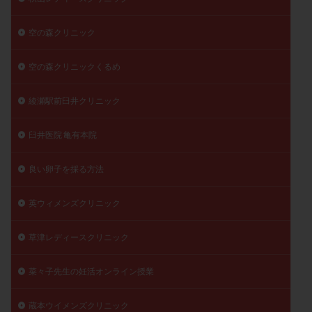
空の森クリニック
空の森クリニックくるめ
綾瀬駅前臼井クリニック
臼井医院 亀有本院
良い卵子を採る方法
英ウィメンズクリニック
草津レディースクリニック
菜々子先生の妊活オンライン授業
蔵本ウイメンズクリニック