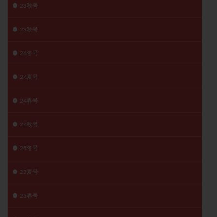
23秋号
月経痛
未成熟卵
未熟卵
染色体検査
染色体異常
栄養素
桑実胚移植
検査
23秋号
橋本病
機能性不妊
正常形態率
正常胚
24冬号
正常胚率
死産
治療のやめ時
治療計画
流産
流産対策
温活
漢方
無排卵
24夏号
無月経
無痛分娩
無精子症
無頭蓋症
生活習慣
生理
生理不順
生理周期
24春号
生理痛
産み分け 妊活クイズ
甲状腺
24秋号
甲状腺ホルモン
甲状腺機能不全
男性ホルモン
男性不妊
病院選び
痛み
瘢痕症候群
25冬号
着床
着床の検査
着床の窓
着床不全
着床前診断
着床率
着床痛
着床障害
25夏号
睡眠薬
禁欲
移植
移植のタイミング
25春号
移植周期
移植後
移植後の過ごし方
移植時期
稽留流産
空胞
筋膜下筋腫
粘膜下筋腫