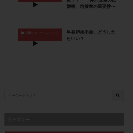
卵管留血症
卵管通水
卵管造影
卵管造影検査
娠率、培養室の重要性〜
卵管閉塞
卵胞
卵質
原因不明
双子
反復流産
反復着床不全
受精
受精卵
早発卵巣不全、どうした
受精卵凍結
受精率
受精障害
喫煙
培養
浅田レディースクリニッ
ク
らいい？
培養士
基礎体温
基礎体温表
変形卵
変性卵
多嚢胞性卵巣症候群
多核受精
多精子授精
夫婦生活
奇形率
妊娠
妊娠リスク
妊娠初期
妊娠判定
妊娠検査薬
妊娠率
妊娠継続
妊娠継続率
妊活
妊活クイズ
妊活デビュー
妊活再開
婦人科疾患
子宮
子宮内フローラ
子宮内細菌叢検査
子宮内膜
子宮内膜ポリープ
子宮内膜受容能検査
子宮内膜炎
カテゴリー
子宮内膜異型増殖症
子宮内膜症
子宮内膜症性嚢胞
子宮卵管造影検査
子宮収縮
子宮外妊娠