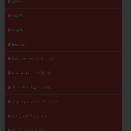
25秋号
精子
精子の質
精子凍結
精子提供
精子減少症
精子無力症
精液検査
精神安定剤
26夏号
精索静脈瘤
糖質
経血量
経過措置
26春号
絨毛染色体検査
絨毛組織
絨毛膜下血腫
肝機能障害
肥満
胎嚢
胎盤ポリープ
胚
her story
胚培養
胚盤胞
胚盤胞到達率
胚盤胞移植
kobaレディースクリニック
胚移植
腹腔鏡手術
腹腔鏡検査
膣内射精障害
膿精液症
自己注射
自然周期
自然妊娠
Noah ART clinic 武蔵小杉
自然排卵周期
自然移植周期
自費診療
良好胚
良好胚盤胞
葉酸
融解方法
血流改善
SRHケアクリニック静岡
視床下部
貧血
貯卵
費用
転座
アイブイエフ詠田クリニック
転院
透明帯除去培養
通院
通院回数
通院頻度
連続採卵
運動
過分割胚
あなたも卵子がとれる！
過食嘔吐
遺伝子異常
遺残卵胞
遺残胎盤
里親
閉塞性無精子症
閉経
陰性
アンチエイジングセミナー