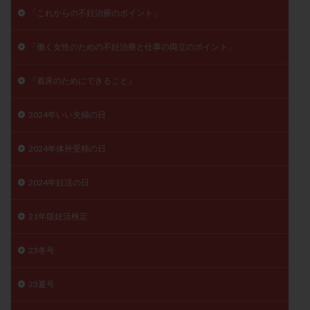
子宮奇形
子宮後屈
子宮筋腫
「これからの不妊治療のポイント」
子宮筋腫，妊活クイズ
子宮腺筋症
子宮鏡検査
「働く女性のための不妊治療と仕事の両立のポイント」
射精障害
屈折
帝王切開
帝王切開瘢痕症候群
後屈子宮
性交渉
性交障害
性感染症
『着床のためにできること』
性行為
慢性子宮内膜炎
成熟卵
抗TPO抗体
2024年いい夫婦の日
抗うつ剤
抗カルジオリピン抗体
抗セントロメア抗体
抗リン脂質抗体
抗核抗体
2024年体外受精の日
抗生剤
抗精子抗体
抗酸化成分
排卵
排卵予定日
排卵出血
排卵刺激
排卵周期
2024年妊活の日
排卵周期法
排卵日
排卵日検査薬
排卵検査薬
21年版妊活検定
排卵痛
排卵誘発
排卵誘発剤
排卵誘発法
排卵障害
採卵
採卵後の過ごし方
採卵数
23冬号
採精
断乳
新鮮卵子
新鮮精子
新鮮胚移植
早期卵巣不全
早発卵巣不全
23夏号
更年期
月経不順
月経周期
月経困難