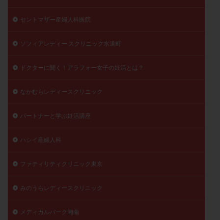
セントマザー産婦人科医院
ソフィアレディー スクリニック水道町
ドクターに聞く！アラフォー女子の妊活とは？
なかむらレディースクリニック
パートナーと学ぶ妊活講座
ハシイ産婦人科
ファティリティクリニック東京
みのうらレディースクリニック
メディカルパーク湘南