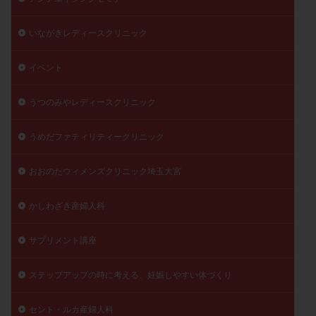
陽性反応
顕微
顕微授精
風疹
食事
いながきレディースクリニック
食生活
養子縁組
骨盤腹膜炎
高AMH
高FSH
高プロラクチン血症
高刺激
高年齢
イベント
高温期
高齢
高齢出産
黄体ホルモン
黄体化未破裂卵胞
黄体未破裂化卵胞
黄体機能不全
うつのみやレディースクリニック
黄体補充
うめだファティリティークリニック
検索
おおのたウィメンズクリニック埼玉大宮
かしわざき産婦人科
サプリメント講座
ステップアップの時に考える、妊娠しやすい体づくり
セント・ルカ産婦人科