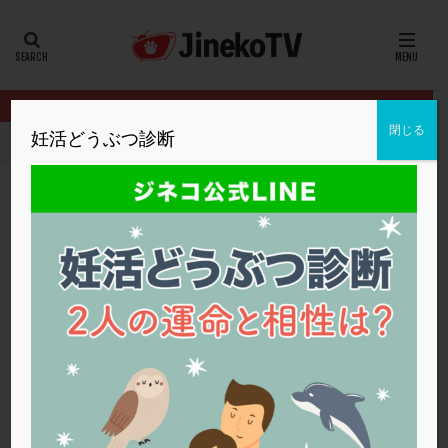
カテゴリー
タグ
閉じる
妊活どうぶつ診断
HOME
クリニック別
浅田レディースクリニック
タイミング法
20代
22冬
2人目妊活
2個戻し
2個移植
30代
3個移植
40代
AID
ALICE
AMH
ART
BMI
CD138
DC胚
DFI
タイミング法とクリニックの受診タイミング
DHEA
E2
EMMA
EndomeTRIO検査
について
ERA
ERA検査
ERPeak
FSH
FST
浅田レディースクリニック
FTカテーテル
hCG
IMSI
L-カルニチン
浅田レディースクリニック
LH
LUF
MD-TESE
MRワクチン
MTHFR
NIPT
NK活性
NK細胞
OHSS
P4
PCO
PCOS
PCOS，妊活クイズ
PCPS
PFC-FD療法
PGT-A
PICSI
PMS
PPOS法