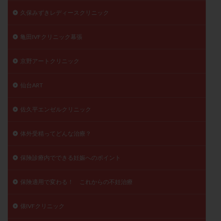
久保みずきレディースクリニック
亀田IVFクリニック幕張
京野アートクリニック
仙台ART
佐久平エンゼルクリニック
体外受精ってどんな治療？
保険診療内でできる妊娠へのポイント
保険適用で変わる！ これからの不妊治療
俵IVFクリニック