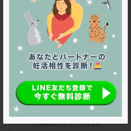
PQQ
PRP療法
SEET法
SLE
TESE
Th検査
TORIO検査
TRIO検査
ZyMot
アシストハッチング
アスピリン
アンタゴニスト法
アンチエイジング
インスリン抵抗性
イントラリピッド
ウトロゲスタン
エコー
エストラーナテープ
エストロゲン
オビドレル
おりもの
カウフマン療法
カウンセリング
ガニレスト
カバサール
カフェイン
カルシウムイオノファ
カンジタ
クラミジア
クリニック選び
グレード
クロミッド
■ニックネーム：
SA
さん ■年齢：
37
歳
クロミフェン
ゴナールエフ
コロナウイルス
コロナワクチン
サウナ
サプリ
サプリメント
■治療ステージ：タイミング法
シート法
シェーングレン症候群
ショート法
普段忙しく、タイミングもなかなか合わない
シリンジ法
スクラッチ
ステップアップ
ため夫婦生活がうまく行っていません。
ステップダウン
ストレス
スプリット