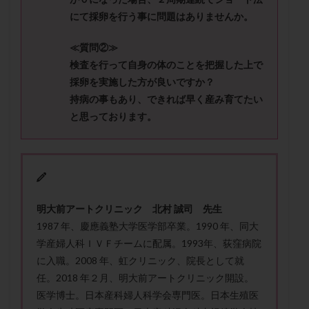
メンタル
モザイク杯
モザイク胚
にて採卵を行う事に問題はありませんか。
ラクトバチルス
ラクトフェリン
ラパロドリリング
≪質問②≫
リュープリン
リュープロレリン注射
ルトラール
検査を行って自身の体のことを把握した上で
レコベル
レトロゾール
レルミナ
採卵を実施した方が良いですか？
ロバートソン
ロング法
一般不妊治療
持病の事もあり、できれば早く産み育てたい
下垂体不全
不妊
不妊検査
不妊治療
と思っております。
不妊治療後の過ごし方
不妊症
不妊鍼灸
不整脈
不正出血
不眠
不育症
不育症検査
両側卵管切除術
両卵管閉塞
中絶
中隔子宮
主治医変更
乏精子症
乳がん
明大前アートクリニック 北村 誠司 先生
乳酸菌
二人目不妊
二人目妊活
二段階胚移植
1987 年、慶應義塾大学医学部卒業。1990 年、同大
亜急性甲状腺炎
亜鉛
人工授精
低AMH
学産婦人科ＩＶＦチームに配属。1993年、荻窪病院
低グレード胚
低体重
低刺激
低年齢
に入職。2008 年、虹クリニック、院長として就
任。2018 年２月、明大前アートクリニック開設。
低温期
体づくり
体外受精
体質改善
医学博士。日本産科婦人科学会専門医。日本生殖医
体重増加
体重管理
体験談
保険診療