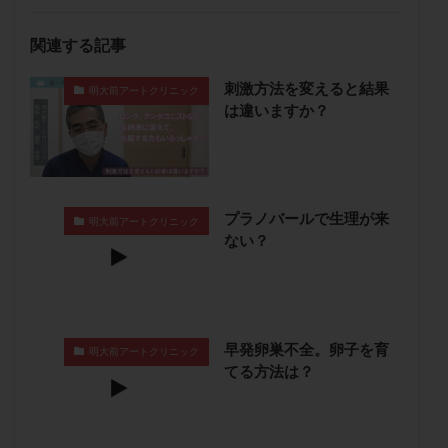
卵管留血症
卵管通水
卵管造影
卵管造影検査
関連する記事
卵管閉塞
卵胞
卵質
原因不明
双子
反復流産
反復着床不全
受精
受精卵
刺激方法を変えると結果
明大前アートクリニック
受精卵凍結
受精率
受精障害
喫煙
培養
は違いますか？
培養士
基礎体温
基礎体温表
変形卵
変性卵
多嚢胞性卵巣症候群
多核受精
多精子授精
夫婦生活
奇形率
妊娠
プラノバールで生理が来
明大前アートクリニック
妊娠リスク
妊娠初期
妊娠判定
妊娠検査薬
ない？
妊娠率
妊娠継続
妊娠継続率
妊活
妊活クイズ
妊活デビュー
妊活再開
婦人科疾患
子宮
子宮内フローラ
子宮内細菌叢検査
子宮内膜
子宮内膜ポリープ
早発卵巣不全。卵子を育
明大前アートクリニック
てる方法は？
子宮内膜受容能検査
子宮内膜炎
子宮内膜異型増殖症
子宮内膜症
子宮内膜症性嚢胞
子宮卵管造影検査
子宮収縮
子宮外妊娠