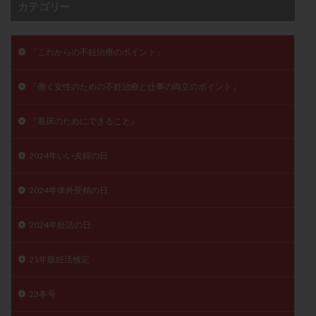
カテゴリー
月経痛
未成熟卵
未熟卵
染色体検査
染色体異常
栄養素
桑実胚移植
検査
「これからの不妊治療のポイント」
橋本病
機能性不妊
正常形態率
正常胚
正常胚率
死産
治療のやめ時
治療計画
「働く女性のための不妊治療と仕事の両立のポイント」
流産
流産対策
温活
漢方
無排卵
無月経
無痛分娩
無精子症
無頭蓋症
『着床のためにできること』
生活習慣
生理
生理不順
生理周期
2024年いい夫婦の日
生理痛
産み分け 妊活クイズ
甲状腺
甲状腺ホルモン
甲状腺機能不全
男性ホルモン
2024年体外受精の日
男性不妊
病院選び
痛み
瘢痕症候群
2024年妊活の日
着床
着床の検査
着床の窓
着床不全
着床前診断
着床率
着床痛
着床障害
21年版妊活検定
睡眠薬
禁欲
移植
移植のタイミング
移植周期
移植後
移植後の過ごし方
移植時期
23冬号
稽留流産
空胞
筋膜下筋腫
粘膜下筋腫