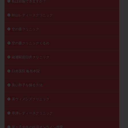
私は妊娠できますか？
秋山レディースクリニック
空の森クリニック
空の森クリニックくるめ
綾瀬駅前臼井クリニック
臼井医院 亀有本院
良い卵子を採る方法
英ウィメンズクリニック
草津レディースクリニック
菜々子先生の妊活オンライン授業