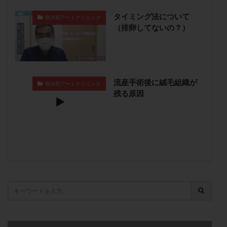
子宮奇形
子宮後屈
子宮筋腫
タイミング法について
明大前アートクリニック
子宮筋腫，妊活クイズ
子宮腺筋症
子宮鏡検査
（排卵してないの？）
射精障害
屈折
帝王切開
帝王切開瘢痕症候群
後屈子宮
性交渉
性交障害
性感染症
性行為
慢性子宮内膜炎
成熟卵
抗TPO抗体
流産手術後に絨毛組織が
明大前アートクリニック
抗うつ剤
抗カルジオリピン抗体
残る原因
抗セントロメア抗体
抗リン脂質抗体
抗核抗体
抗生剤
抗精子抗体
抗酸化成分
排卵
排卵予定日
排卵出血
排卵刺激
排卵周期
排卵周期法
排卵日
排卵日検査薬
排卵検査薬
排卵痛
排卵誘発
排卵誘発剤
排卵誘発法
排卵障害
採卵
採卵後の過ごし方
採卵数
採精
断乳
新鮮卵子
新鮮精子
新鮮胚移植
早期卵巣不全
早発卵巣不全
更年期
月経不順
月経周期
月経困難