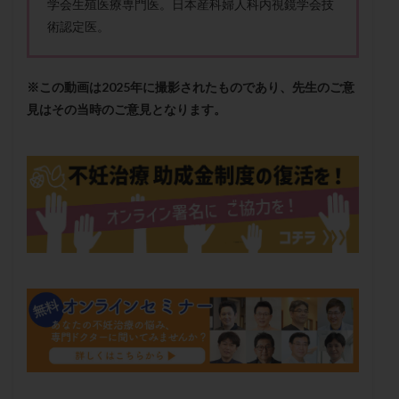
学会生殖医療専門医。日本産科婦人科内視鏡学会技
保険適用
偽嚢胞
偽閉経療法
術認定医。
先天性甲状腺機能低下症
先進医療
免疫異常
内膜スクラッチ
再発率
再開
凍結卵
※この動画は2025年に撮影されたものであり、先生のご意
凍結卵子
凍結卵移送
凍結精子
凍結胚
見はその当時のご意見となります。
凍結胚盤胞
凍結胚移植
凍結胚移植移植
出産リスク
出産後
出血性黄体
分割胚
分割胚凍結
初期胚
初期胚凍結
初期胚移植
初診
刺激周期
刺激方法
刺激法
前核期凍結
副作用
化学流産
医療保険
卵の数
卵の質
卵の輸送
卵子
卵子の老化
卵子の質
卵子凍結
卵子提供
卵巣
卵巣の吊り上げ
卵巣刺激
卵巣嚢腫
卵巣多孔
卵巣年齢
卵巣機能
卵巣機能不全
卵巣機能低下
卵巣過剰刺激症候群
卵管
卵管切除
卵管卵巣膿瘍
卵管水腫
卵管狭窄