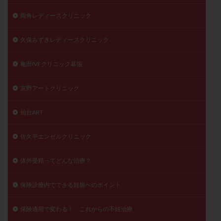
両角レディースクリニック
久保みずきレディースクリニック
亀田IVFクリニック幕張
京野アートクリニック
仙台ART
佐久平エンゼルクリニック
体外受精ってどんな治療？
保険診療内でできる妊娠へのポイント
保険適用で変わる！ これからの不妊治療