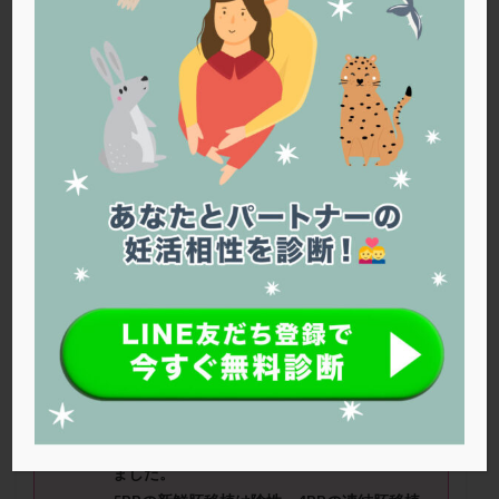
PQQ
PRP療法
SEET法
SLE
TESE
Th検査
TORIO検査
TRIO検査
ZyMot
アシストハッチング
アスピリン
アンタゴニスト法
アンチエイジング
インスリン抵抗性
イントラリピッド
ウトロゲスタン
エコー
エストラーナテープ
エストロゲン
オビドレル
おりもの
カウフマン療法
カウンセリング
ガニレスト
カバサール
カフェイン
カルシウムイオノファ
カンジタ
クラミジア
クリニック選び
グレード
クロミッド
あいさん（34
歳）
■治療ステージ：
顕微授精 ■妊活歴：1年～2年
クロミフェン
ゴナールエフ
コロナウイルス
■AMH：0.77
コロナワクチン
サウナ
サプリ
サプリメント
シート法
シェーングレン症候群
ショート法
■
治療状況
シリンジ法
スクラッチ
ステップアップ
昨年10月に採卵し、２個胚盤胞まで到達し
ました。
ステップダウン
ストレス
スプリット