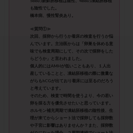
5BBの新鮮胚移植は陰性、4BBの凍結胚移植
セカンドオピニオン
セックスレス
ダイエット
も陰性でした。
タイミング法
タイムラプス
ダイレクト分割
橋本病、慢性腎炎あり。
タクロリムス
チョコレート嚢胞
チラーヂン
≪質問①≫
トリオ検査
トリソミー
ネフローゼ症候群
次回、採卵から行うか着床の検査を行うか悩
ビタミンC
ビタミンD
ピックアップ障害
んでいます。主治医からは「卵巣を休める意
ビブラマイシン
ピル
フーナーテスト
味でも検査周期にして、その次で採卵をした
フェマーラ
フォリスチム
ブセレリン点鼻薬
らどうか」と言われました。
ブライダルチェック
フラグメント
プラセンタ
個人的にはAMHが低いこともあり、１人出
産していることと、凍結胚移植の際に微量な
プラノバール
プラバノール
ふりかけ法
がらもhCGが出ており着床には至るのだろう
プレコンセプション
プレドニン
プレマリン
と考えています。
プログラフ
プロゲステロン
プロテイン
そのため、検査で時間を使うより、今の若い
プロバイオティクス
プロラクチン
ホルモン値
卵を採る方を優先させたいと思っています。
ホルモン投与
ホルモン注射
ホルモン補充周期
ホルモン補充周期で凍結胚移植の陰性後、生
理が来てからショート法で採卵しても採卵数
ホルモン補充法
ホルモン補充療法
や子宮に影響はありませんか？また、採卵数
マイクロポリープ
マルチビタミン
ミトコンドリア
が０になった場合、２周期連続でショート法