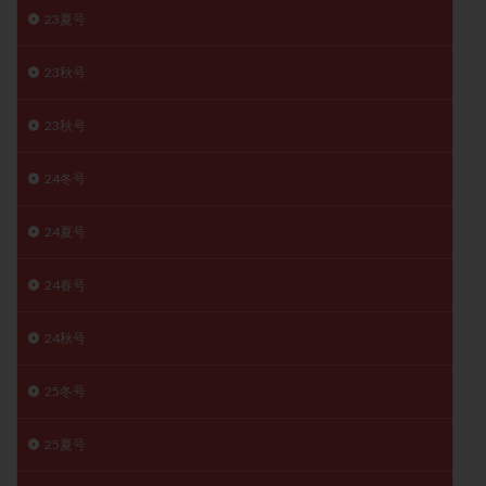
23夏号
精子
精子の質
精子凍結
精子提供
精子減少症
精子無力症
精液検査
精神安定剤
23秋号
精索静脈瘤
糖質
経血量
経過措置
絨毛染色体検査
絨毛組織
絨毛膜下血腫
23秋号
肝機能障害
肥満
胎嚢
胎盤ポリープ
胚
24冬号
胚培養
胚盤胞
胚盤胞到達率
胚盤胞移植
胚移植
腹腔鏡手術
腹腔鏡検査
膣内射精障害
24夏号
膿精液症
自己注射
自然周期
自然妊娠
自然排卵周期
自然移植周期
自費診療
良好胚
24春号
良好胚盤胞
葉酸
融解方法
血流改善
24秋号
視床下部
貧血
貯卵
費用
転座
転院
透明帯除去培養
通院
通院回数
25冬号
通院頻度
連続採卵
運動
過分割胚
25夏号
過食嘔吐
遺伝子異常
遺残卵胞
遺残胎盤
里親
閉塞性無精子症
閉経
陰性