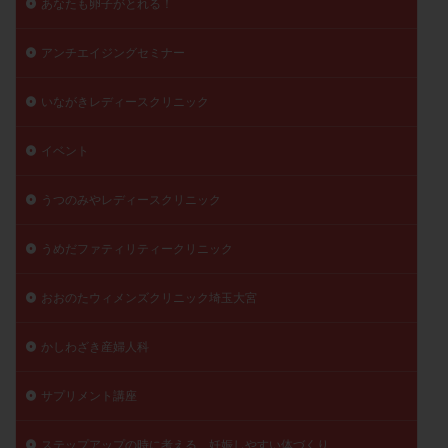
あなたも卵子がとれる！
アンチエイジングセミナー
いながきレディースクリニック
イベント
うつのみやレディースクリニック
うめだファティリティークリニック
おおのたウィメンズクリニック埼玉大宮
かしわざき産婦人科
サプリメント講座
ステップアップの時に考える、妊娠しやすい体づくり