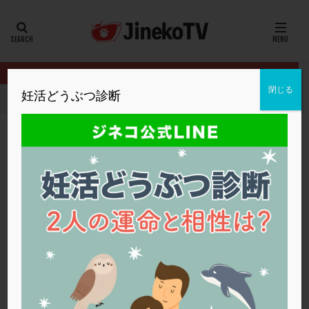
カテゴリー
タグ
閉じる
妊活どうぶつ診断
HOME
クリニック別
明大前アートクリニック
採卵か着床の検
20代
22冬
2人目妊活
2個戻し
2個移植
30代
3個移植
40代
AID
ALICE
AMH
ART
BMI
CD138
DC胚
DFI
採卵か着床の検査か
DHEA
E2
EMMA
EndomeTRIO検査
明大前アートクリニック
低AMH
,
採卵
,
着床の検査
,
顕微授精
ERA
ERA検査
ERPeak
FSH
FST
FTカテーテル
hCG
IMSI
L-カルニチン
明大前アートクリニック
LH
LUF
MD-TESE
MRワクチン
MTHFR
NIPT
NK活性
NK細胞
OHSS
P4
PCO
PCOS
PCOS，妊活クイズ
PCPS
PFC-FD療法
PGT-A
PICSI
PMS
PPOS法