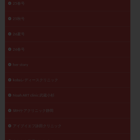
25春号
陽性反応
顕微
顕微授精
風疹
食事
食生活
養子縁組
骨盤腹膜炎
高AMH
25秋号
高FSH
高プロラクチン血症
高刺激
高年齢
26夏号
高温期
高齢
高齢出産
黄体ホルモン
黄体化未破裂卵胞
黄体未破裂化卵胞
黄体機能不全
26春号
黄体補充
her story
検索
kobaレディースクリニック
Noah ART clinic 武蔵小杉
SRHケアクリニック静岡
アイブイエフ詠田クリニック