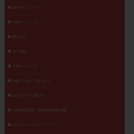
俵IVFクリニック
内田クリニック
卵の話し
厚仁病院
大島クリニック
妊娠のためにできること
妊活サプリの選び方
妊活基礎講座＜基礎体温表解説編＞
山下レディースクリニック