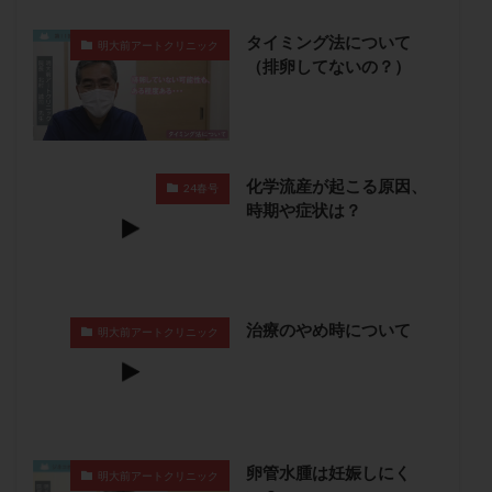
卵管留血症
卵管通水
卵管造影
卵管造影検査
タイミング法について
明大前アートクリニック
卵管閉塞
卵胞
卵質
原因不明
双子
（排卵してないの？）
反復流産
反復着床不全
受精
受精卵
受精卵凍結
受精率
受精障害
喫煙
培養
培養士
基礎体温
基礎体温表
変形卵
変性卵
多嚢胞性卵巣症候群
多核受精
化学流産が起こる原因、
24春号
時期や症状は？
多精子授精
夫婦生活
奇形率
妊娠
妊娠リスク
妊娠初期
妊娠判定
妊娠検査薬
妊娠率
妊娠継続
妊娠継続率
妊活
妊活クイズ
妊活デビュー
妊活再開
治療のやめ時について
明大前アートクリニック
婦人科疾患
子宮
子宮内フローラ
子宮内細菌叢検査
子宮内膜
子宮内膜ポリープ
子宮内膜受容能検査
子宮内膜炎
子宮内膜異型増殖症
子宮内膜症
子宮内膜症性嚢胞
卵管水腫は妊娠しにく
明大前アートクリニック
子宮卵管造影検査
子宮収縮
子宮外妊娠