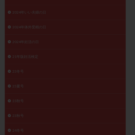
月経痛
未成熟卵
未熟卵
染色体検査
2024年いい夫婦の日
染色体異常
栄養素
桑実胚移植
検査
橋本病
機能性不妊
正常形態率
正常胚
2024年体外受精の日
正常胚率
死産
治療のやめ時
治療計画
2024年妊活の日
流産
流産対策
温活
漢方
無排卵
無月経
無痛分娩
無精子症
無頭蓋症
21年版妊活検定
生活習慣
生理
生理不順
生理周期
生理痛
産み分け 妊活クイズ
甲状腺
23冬号
甲状腺ホルモン
甲状腺機能不全
男性ホルモン
23夏号
男性不妊
病院選び
痛み
瘢痕症候群
着床
着床の検査
着床の窓
着床不全
23秋号
着床前診断
着床率
着床痛
着床障害
睡眠薬
禁欲
移植
移植のタイミング
23秋号
移植周期
移植後
移植後の過ごし方
移植時期
24冬号
稽留流産
空胞
筋膜下筋腫
粘膜下筋腫