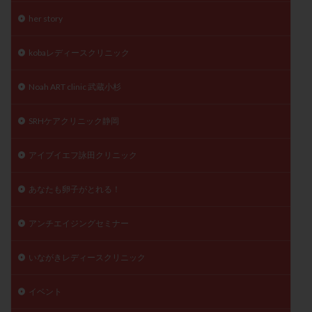
陽性反応
顕微
顕微授精
風疹
食事
her story
食生活
養子縁組
骨盤腹膜炎
高AMH
kobaレディースクリニック
高FSH
高プロラクチン血症
高刺激
高年齢
高温期
高齢
高齢出産
黄体ホルモン
Noah ART clinic 武蔵小杉
黄体化未破裂卵胞
黄体未破裂化卵胞
黄体機能不全
SRHケアクリニック静岡
黄体補充
アイブイエフ詠田クリニック
検索
あなたも卵子がとれる！
アンチエイジングセミナー
いながきレディースクリニック
イベント