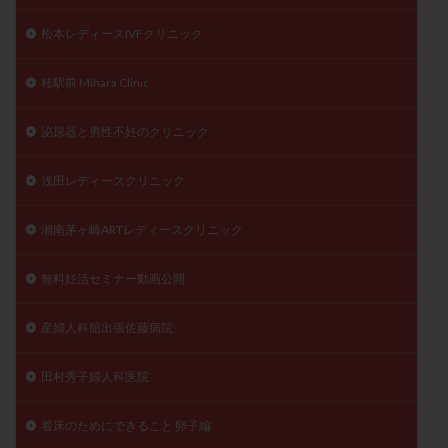
松本レディースIVFクリニック
桂駅前 Mihara Clinic
泌尿器と男性不妊のクリニック
浅田レディースクリニック
湘南茅ヶ崎ARTレディースクリニック
無料妊活セミナー動画公開
産婦人科舘出張佐藤病院
田村秀子婦人科医院
着床のためにできること 卵子編