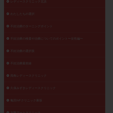
レディースクリニック北浜
わたしたちの選択
不妊治療のターニングポイント
不妊治療の検査や治療についてのポイント〜女性編〜
不妊治療の選択肢
不妊治療最前線
両角レディースクリニック
久保みずきレディースクリニック
亀田IVFクリニック幕張
京野アートクリニック