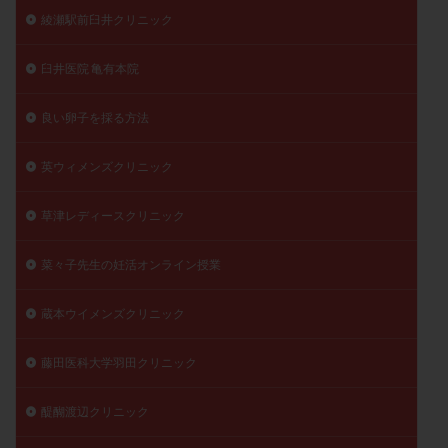
綾瀬駅前臼井クリニック
臼井医院 亀有本院
良い卵子を採る方法
英ウィメンズクリニック
草津レディースクリニック
菜々子先生の妊活オンライン授業
蔵本ウイメンズクリニック
藤田医科大学羽田クリニック
醍醐渡辺クリニック