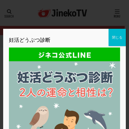
カテゴリー
タグ
閉じる
妊活どうぶつ診断
HOME
クリニック別
明大前アートクリニック
排卵OK、卵管
20代
22冬
2人目妊活
2個戻し
2個移植
30代
3個移植
40代
AID
ALICE
AMH
ART
BMI
CD138
DC胚
DFI
排卵OK、卵管OK。それでも妊娠できず。考
DHEA
E2
EMMA
EndomeTRIO検査
えられる原因は？
ERA
ERA検査
ERPeak
FSH
FST
明大前アートクリニック
FTカテーテル
hCG
IMSI
L-カルニチン
タイミング法
,
人工授精
,
多嚢胞性卵巣症候群
LH
LUF
MD-TESE
MRワクチン
MTHFR
明大前アートクリニック
NIPT
NK活性
NK細胞
OHSS
P4
PCO
PCOS
PCOS，妊活クイズ
PCPS
PFC-FD療法
PGT-A
PICSI
PMS
PPOS法