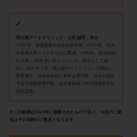
メンタル
モザイク杯
モザイク胚
ラクトバチルス
ラクトフェリン
ラパロドリリング
リュープリン
リュープロレリン注射
ルトラール
レコベル
レトロゾール
レルミナ
明大前アートクリニック 北村 誠司 先生
ロバートソン
ロング法
一般不妊治療
1987 年、慶應義塾大学医学部卒業。1990 年、同大
下垂体不全
不妊
不妊検査
不妊治療
学産婦人科ＩＶＦチームに配属。1993年、荻窪病院
不妊治療後の過ごし方
不妊症
不妊鍼灸
に入職。2008 年、虹クリニック、院長として就
任。2018 年２月、明大前アートクリニック開設。
不整脈
不正出血
不眠
不育症
医学博士。日本産科婦人科学会専門医。日本生殖医
不育症検査
両側卵管切除術
両卵管閉塞
中絶
学会生殖医療専門医。日本産科婦人科内視鏡学会技
中隔子宮
主治医変更
乏精子症
乳がん
術認定医。
乳酸菌
二人目不妊
二人目妊活
二段階胚移植
亜急性甲状腺炎
亜鉛
人工授精
低AMH
※この動画は2025年に撮影されたものであり、先生のご意
低グレード胚
低体重
低刺激
低年齢
見はその当時のご意見となります。
低温期
体づくり
体外受精
体質改善
体重増加
体重管理
体験談
保険診療