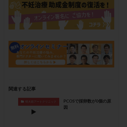
保険適用
偽嚢胞
偽閉経療法
先天性甲状腺機能低下症
先進医療
免疫異常
内膜スクラッチ
再発率
再開
凍結卵
凍結卵子
凍結卵移送
凍結精子
凍結胚
凍結胚盤胞
凍結胚移植
凍結胚移植移植
出産リスク
出産後
出血性黄体
分割胚
分割胚凍結
初期胚
初期胚凍結
初期胚移植
初診
刺激周期
刺激方法
刺激法
前核期凍結
副作用
化学流産
医療保険
卵の数
卵の質
卵の輸送
卵子
関連する記事
卵子の老化
卵子の質
卵子凍結
卵子提供
卵巣
卵巣の吊り上げ
卵巣刺激
卵巣嚢腫
PCOSで採卵数が0個の原
明大前アートクリニック
卵巣多孔
卵巣年齢
卵巣機能
卵巣機能不全
因
卵巣機能低下
卵巣過剰刺激症候群
卵管
卵管切除
卵管卵巣膿瘍
卵管水腫
卵管狭窄