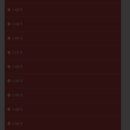
精子
精子の質
精子凍結
精子提供
24夏号
精子減少症
精子無力症
精液検査
精神安定剤
精索静脈瘤
糖質
経血量
経過措置
24春号
絨毛染色体検査
絨毛組織
絨毛膜下血腫
24秋号
肝機能障害
肥満
胎嚢
胎盤ポリープ
胚
胚培養
胚盤胞
胚盤胞到達率
胚盤胞移植
25冬号
胚移植
腹腔鏡手術
腹腔鏡検査
膣内射精障害
25夏号
膿精液症
自己注射
自然周期
自然妊娠
自然排卵周期
自然移植周期
自費診療
良好胚
25春号
良好胚盤胞
葉酸
融解方法
血流改善
視床下部
貧血
貯卵
費用
転座
25秋号
転院
透明帯除去培養
通院
通院回数
26夏号
通院頻度
連続採卵
運動
過分割胚
過食嘔吐
遺伝子異常
遺残卵胞
遺残胎盤
26春号
里親
閉塞性無精子症
閉経
陰性