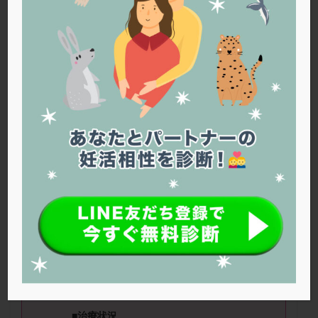
PQQ
PRP療法
SEET法
SLE
TESE
Th検査
TORIO検査
TRIO検査
ZyMot
アシストハッチング
アスピリン
アンタゴニスト法
アンチエイジング
インスリン抵抗性
イントラリピッド
ウトロゲスタン
エコー
エストラーナテープ
エストロゲン
オビドレル
おりもの
カウフマン療法
カウンセリング
ガニレスト
カバサール
カフェイン
カルシウムイオノファ
カンジタ
クラミジア
クリニック選び
グレード
クロミッド
クロミフェン
ゴナールエフ
コロナウイルス
のどかさん（27
歳）
■治療ステー
コロナワクチン
サウナ
サプリ
サプリメント
ジ：タイミング法 ■妊活歴：～半年
シート法
シェーングレン症候群
ショート法
■AMH：不明 ■精液所見：検査していな
シリンジ法
スクラッチ
ステップアップ
い
ステップダウン
ストレス
スプリット
■治療状況