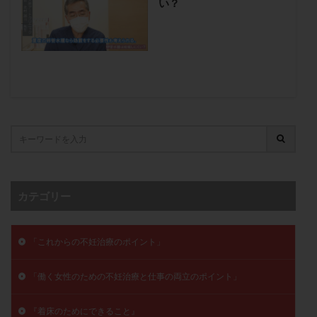
い？
子宮奇形
子宮後屈
子宮筋腫
子宮筋腫，妊活クイズ
子宮腺筋症
子宮鏡検査
射精障害
屈折
帝王切開
帝王切開瘢痕症候群
後屈子宮
性交渉
性交障害
性感染症
性行為
慢性子宮内膜炎
成熟卵
抗TPO抗体
抗うつ剤
抗カルジオリピン抗体
抗セントロメア抗体
抗リン脂質抗体
抗核抗体
抗生剤
抗精子抗体
抗酸化成分
排卵
排卵予定日
排卵出血
排卵刺激
排卵周期
カテゴリー
排卵周期法
排卵日
排卵日検査薬
排卵検査薬
排卵痛
排卵誘発
排卵誘発剤
排卵誘発法
「これからの不妊治療のポイント」
排卵障害
採卵
採卵後の過ごし方
採卵数
採精
断乳
新鮮卵子
新鮮精子
「働く女性のための不妊治療と仕事の両立のポイント」
新鮮胚移植
早期卵巣不全
早発卵巣不全
更年期
月経不順
月経周期
月経困難
『着床のためにできること』