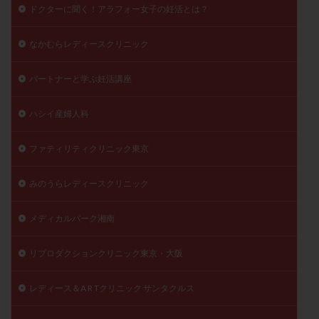
ドクターに聞く！アラフォー女子の妊活とは？
なかむらレディースクリニック
パートナーと学ぶ妊活講座
ハシイ産婦人科
ファティリティクリニック東京
みのうらレディースクリニック
メディカルパーク湘南
リプロダクションクリニック東京・大阪
レディース＆A R Tクリニック サンタクルス