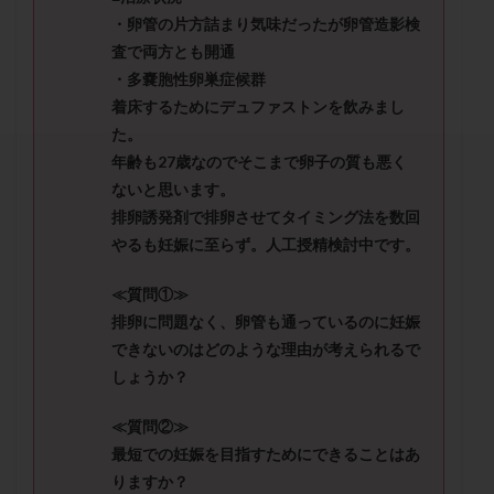
セカンドオピニオン
セックスレス
ダイエット
・卵管の片方詰まり気味だったが卵管造影検
タイミング法
タイムラプス
ダイレクト分割
査で両方とも開通
タクロリムス
チョコレート嚢胞
チラーヂン
・多嚢胞性卵巣症候群
着床するためにデュファストンを飲みまし
トリオ検査
トリソミー
ネフローゼ症候群
た。
ビタミンC
ビタミンD
ピックアップ障害
年齢も27歳なのでそこまで卵子の質も悪く
ビブラマイシン
ピル
フーナーテスト
ないと思います。
フェマーラ
フォリスチム
ブセレリン点鼻薬
排卵誘発剤で排卵させてタイミング法を数回
ブライダルチェック
フラグメント
プラセンタ
やるも妊娠に至らず。人工授精検討中です。
プラノバール
プラバノール
ふりかけ法
≪質問①≫
プレコンセプション
プレドニン
プレマリン
排卵に問題なく、卵管も通っているのに妊娠
プログラフ
プロゲステロン
プロテイン
できないのはどのような理由が考えられるで
プロバイオティクス
プロラクチン
ホルモン値
しょうか？
ホルモン投与
ホルモン注射
ホルモン補充周期
≪質問②≫
ホルモン補充法
ホルモン補充療法
最短での妊娠を目指すためにできることはあ
マイクロポリープ
マルチビタミン
ミトコンドリア
りますか？