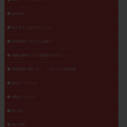
仙台ART
佐久平エンゼルクリニック
体外受精ってどんな治療？
保険診療内でできる妊娠へのポイント
保険適用で変わる！ これからの不妊治療
俵IVFクリニック
内田クリニック
卵の話し
厚仁病院