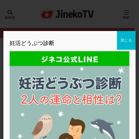
カテゴリー
タグ
閉じる
妊活どうぶつ診断
HOME
クリニック別
明大前アートクリニック
子宮内膜が厚く
20代
22冬
2人目妊活
2個戻し
2個移植
30代
3個移植
40代
AID
ALICE
AMH
ART
BMI
CD138
DC胚
DFI
子宮内膜が厚くなりません
DHEA
E2
EMMA
EndomeTRIO検査
明大前アートクリニック
子宮内膜
ERA
ERA検査
ERPeak
FSH
FST
FTカテーテル
hCG
IMSI
L-カルニチン
明大前アートクリニック
LH
LUF
MD-TESE
MRワクチン
MTHFR
NIPT
NK活性
NK細胞
OHSS
P4
PCO
PCOS
PCOS，妊活クイズ
PCPS
PFC-FD療法
PGT-A
PICSI
PMS
PPOS法