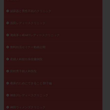
泌尿器と男性不妊のクリニック
浅田レディースクリニック
湘南茅ヶ崎ARTレディースクリニック
無料妊活セミナー動画公開
産婦人科舘出張佐藤病院
田村秀子婦人科医院
着床のためにできること 卵子編
神奈川レディースクリニック
神田ウィメンズクリニック