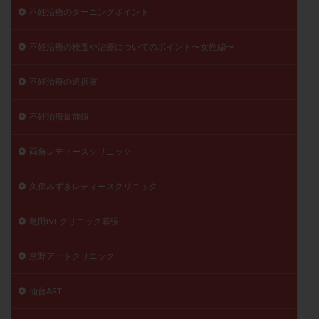
不妊治療のターニングポイント
不妊治療の検査や治療についてのポイント〜女性編〜
不妊治療の選択肢
不妊治療最前線
両角レディースクリニック
久保みずきレディースクリニック
亀田IVFクリニック幕張
京野アートクリニック
仙台ART