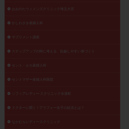
陽性反応
顕微
顕微授精
風疹
食事
おおのたウィメンズクリニック埼玉大宮
食生活
養子縁組
骨盤腹膜炎
高AMH
かしわざき産婦人科
高FSH
高プロラクチン血症
高刺激
高年齢
高温期
高齢
高齢出産
黄体ホルモン
サプリメント講座
黄体化未破裂卵胞
黄体未破裂化卵胞
黄体機能不全
黄体補充
ステップアップの時に考える、妊娠しやすい体づくり
セント・ルカ産婦人科
検索
セントマザー産婦人科医院
ソフィアレディー スクリニック水道町
ドクターに聞く！アラフォー女子の妊活とは？
なかむらレディースクリニック