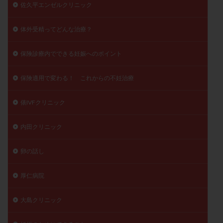
佐久平エンゼルクリニック
体外受精ってどんな治療？
保険診療内でできる妊娠へのポイント
保険適用で変わる！ これからの不妊治療
俵IVFクリニック
内田クリニック
卵の話し
厚仁病院
大島クリニック