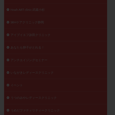
精子
精子の質
精子凍結
精子提供
Noah ART clinic 武蔵小杉
精子減少症
精子無力症
精液検査
精神安定剤
精索静脈瘤
糖質
経血量
経過措置
SRHケアクリニック静岡
絨毛染色体検査
絨毛組織
絨毛膜下血腫
アイブイエフ詠田クリニック
肝機能障害
肥満
胎嚢
胎盤ポリープ
胚
胚培養
胚盤胞
胚盤胞到達率
胚盤胞移植
あなたも卵子がとれる！
胚移植
腹腔鏡手術
腹腔鏡検査
膣内射精障害
膿精液症
自己注射
自然周期
自然妊娠
アンチエイジングセミナー
自然排卵周期
自然移植周期
自費診療
良好胚
いながきレディースクリニック
良好胚盤胞
葉酸
融解方法
血流改善
視床下部
貧血
貯卵
費用
転座
イベント
転院
透明帯除去培養
通院
通院回数
うつのみやレディースクリニック
通院頻度
連続採卵
運動
過分割胚
過食嘔吐
遺伝子異常
遺残卵胞
遺残胎盤
うめだファティリティークリニック
里親
閉塞性無精子症
閉経
陰性