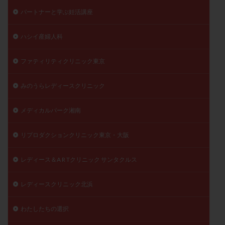
パートナーと学ぶ妊活講座
ハシイ産婦人科
ファティリティクリニック東京
みのうらレディースクリニック
メディカルパーク湘南
リプロダクションクリニック東京・大阪
レディース＆A R Tクリニック サンタクルス
レディースクリニック北浜
わたしたちの選択