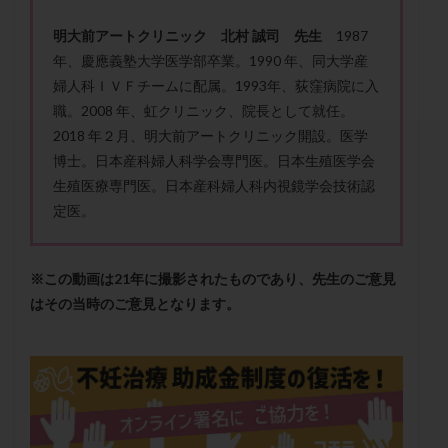
セカンドオピニオン
セックスレス
ダイエット
明大前アートクリニック 北村 誠司 先生
1987
タイミング法
タイムラプス
ダイレクト分割
年、慶應義塾大学医学部卒業。1990 年、同大学産
タクロリムス
チョコレート嚢胞
チラーヂン
婦人科ＩＶＦチームに配属。1993年、荻窪病院に入
トリオ検査
トリソミー
ネフローゼ症候群
職。2008 年、虹クリニック、院長として就任。
ビタミンC
ビタミンD
ピックアップ障害
2018 年２月、明大前アートクリニック開設。医学
博士。日本産科婦人科学会専門医。日本生殖医学会
ビブラマイシン
ピル
フーナーテスト
生殖医療専門医。日本産科婦人科内視鏡学会技術認
フェマーラ
フォリスチム
ブセレリン点鼻薬
定医。
ブライダルチェック
フラグメント
プラセンタ
プラノバール
プラバノール
ふりかけ法
※この動画は21年に撮影されたものであり、先生のご意見
プレコンセプション
プレドニン
プレマリン
はその当時のご意見となります。
プログラフ
プロゲステロン
プロテイン
プロバイオティクス
プロラクチン
ホルモン値
ホルモン投与
ホルモン注射
ホルモン補充周期
ホルモン補充法
ホルモン補充療法
マイクロポリープ
マルチビタミン
ミトコンドリア