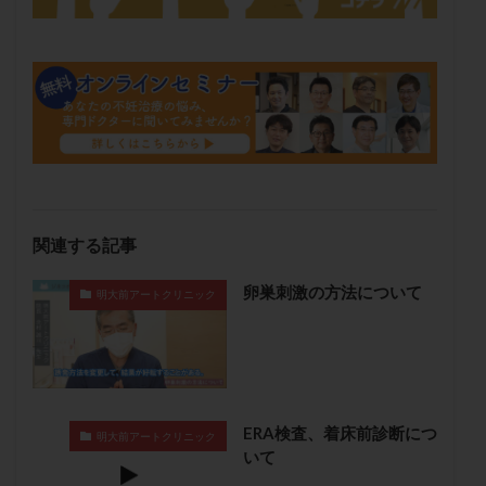
メンタル
モザイク杯
モザイク胚
ラクトバチルス
ラクトフェリン
ラパロドリリング
リュープリン
リュープロレリン注射
ルトラール
レコベル
レトロゾール
レルミナ
ロバートソン
ロング法
一般不妊治療
下垂体不全
不妊
不妊検査
不妊治療
不妊治療後の過ごし方
不妊症
不妊鍼灸
不整脈
不正出血
不眠
不育症
関連する記事
不育症検査
両側卵管切除術
両卵管閉塞
中絶
卵巣刺激の方法について
明大前アートクリニック
中隔子宮
主治医変更
乏精子症
乳がん
乳酸菌
二人目不妊
二人目妊活
二段階胚移植
亜急性甲状腺炎
亜鉛
人工授精
低AMH
低グレード胚
低体重
低刺激
低年齢
ERA検査、着床前診断につ
低温期
体づくり
体外受精
体質改善
明大前アートクリニック
いて
体重増加
体重管理
体験談
保険診療