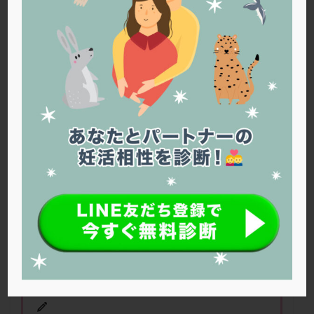
PQQ
PRP療法
SEET法
SLE
TESE
Th検査
TORIO検査
TRIO検査
ZyMot
アシストハッチング
アスピリン
アンタゴニスト法
アンチエイジング
インスリン抵抗性
イントラリピッド
ウトロゲスタン
エコー
エストラーナテープ
エストロゲン
オビドレル
おりもの
カウフマン療法
カウンセリング
ガニレスト
カバサール
カフェイン
カルシウムイオノファ
カンジタ
クラミジア
クリニック選び
グレード
クロミッド
38
歳です、移植周期で中々子宮内膜が厚く
なりません、
D13
あたりで
6.9
です。
クロミフェン
ゴナールエフ
コロナウイルス
コロナワクチン
サウナ
サプリ
サプリメント
シート法
シェーングレン症候群
ショート法
シリンジ法
スクラッチ
ステップアップ
ステップダウン
ストレス
スプリット