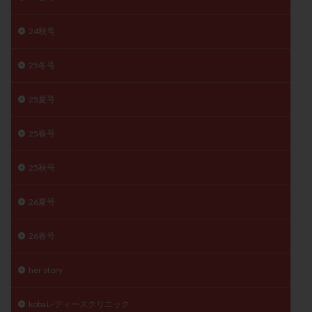
月経痛
未成熟卵
未熟卵
染色体検査
24秋号
染色体異常
栄養素
桑実胚移植
検査
橋本病
機能性不妊
正常形態率
正常胚
25冬号
正常胚率
死産
治療のやめ時
治療計画
流産
流産対策
温活
漢方
無排卵
25夏号
無月経
無痛分娩
無精子症
無頭蓋症
25春号
生活習慣
生理
生理不順
生理周期
生理痛
産み分け 妊活クイズ
甲状腺
25秋号
甲状腺ホルモン
甲状腺機能不全
男性ホルモン
26夏号
男性不妊
病院選び
痛み
瘢痕症候群
着床
着床の検査
着床の窓
着床不全
26春号
着床前診断
着床率
着床痛
着床障害
睡眠薬
禁欲
移植
移植のタイミング
her story
移植周期
移植後
移植後の過ごし方
移植時期
kobaレディースクリニック
稽留流産
空胞
筋膜下筋腫
粘膜下筋腫