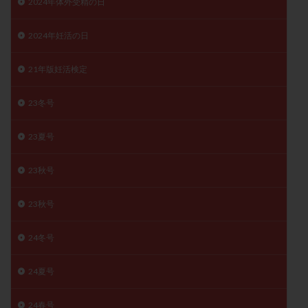
2024年体外受精の日
子宮奇形
子宮後屈
子宮筋腫
子宮筋腫，妊活クイズ
子宮腺筋症
子宮鏡検査
2024年妊活の日
射精障害
屈折
帝王切開
帝王切開瘢痕症候群
21年版妊活検定
後屈子宮
性交渉
性交障害
性感染症
性行為
慢性子宮内膜炎
成熟卵
抗TPO抗体
23冬号
抗うつ剤
抗カルジオリピン抗体
抗セントロメア抗体
抗リン脂質抗体
抗核抗体
23夏号
抗生剤
抗精子抗体
抗酸化成分
排卵
23秋号
排卵予定日
排卵出血
排卵刺激
排卵周期
排卵周期法
排卵日
排卵日検査薬
排卵検査薬
23秋号
排卵痛
排卵誘発
排卵誘発剤
排卵誘発法
24冬号
排卵障害
採卵
採卵後の過ごし方
採卵数
採精
断乳
新鮮卵子
新鮮精子
24夏号
新鮮胚移植
早期卵巣不全
早発卵巣不全
更年期
月経不順
月経周期
月経困難
24春号