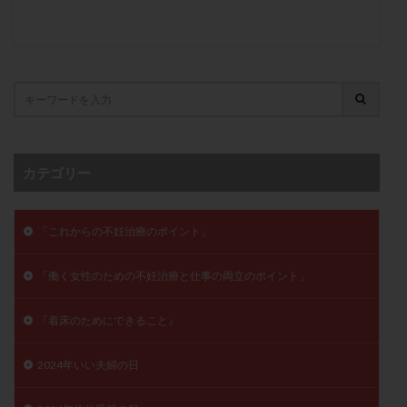
卵管留血症
卵管通水
卵管造影
卵管造影検査
卵管閉塞
卵胞
卵質
原因不明
双子
反復流産
反復着床不全
受精
受精卵
受精卵凍結
受精率
受精障害
喫煙
培養
培養士
基礎体温
基礎体温表
変形卵
変性卵
多嚢胞性卵巣症候群
多核受精
カテゴリー
多精子授精
夫婦生活
奇形率
妊娠
妊娠リスク
妊娠初期
妊娠判定
妊娠検査薬
「これからの不妊治療のポイント」
妊娠率
妊娠継続
妊娠継続率
妊活
妊活クイズ
妊活デビュー
妊活再開
「働く女性のための不妊治療と仕事の両立のポイント」
婦人科疾患
子宮
子宮内フローラ
子宮内細菌叢検査
子宮内膜
子宮内膜ポリープ
『着床のためにできること』
子宮内膜受容能検査
子宮内膜炎
2024年いい夫婦の日
子宮内膜異型増殖症
子宮内膜症
子宮内膜症性嚢胞
子宮卵管造影検査
子宮収縮
子宮外妊娠