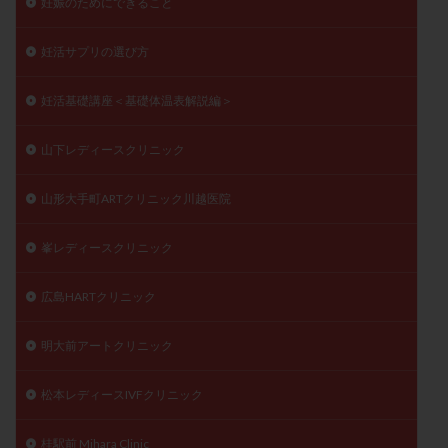
妊娠のためにできること
妊活サプリの選び方
妊活基礎講座＜基礎体温表解説編＞
山下レディースクリニック
山形大手町ARTクリニック川越医院
峯レディースクリニック
広島HARTクリニック
明大前アートクリニック
松本レディースIVFクリニック
桂駅前 Mihara Clinic