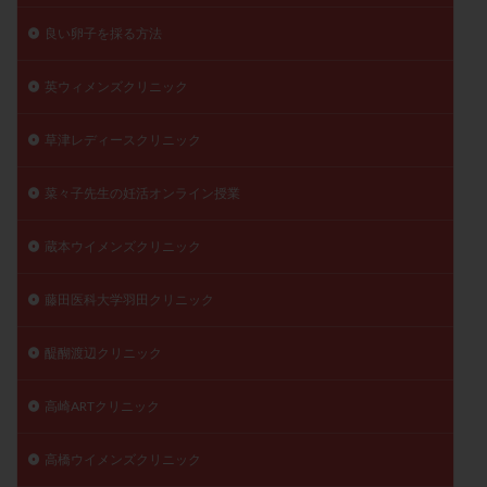
良い卵子を採る方法
英ウィメンズクリニック
草津レディースクリニック
菜々子先生の妊活オンライン授業
蔵本ウイメンズクリニック
藤田医科大学羽田クリニック
醍醐渡辺クリニック
高崎ARTクリニック
高橋ウイメンズクリニック