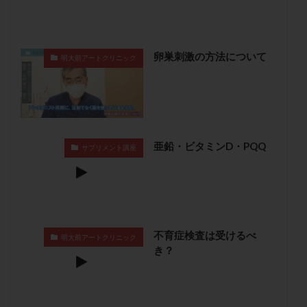
保険適用
偽嚢胞
偽閉経療法
先天性甲状腺機能低下症
先進医療
免疫異常
内膜スクラッチ
再発率
再開
凍結卵
卵巣刺激の方法について
明大前アートクリニック
凍結卵子
凍結卵移送
凍結精子
凍結胚
凍結胚盤胞
凍結胚移植
凍結胚移植移植
出産リスク
出産後
出血性黄体
分割胚
分割胚凍結
初期胚
初期胚凍結
初期胚移植
亜鉛・ビタミンD・PQQ
サプリメント講座
初診
刺激周期
刺激方法
刺激法
前核期凍結
副作用
化学流産
医療保険
卵の数
卵の質
卵の輸送
卵子
卵子の老化
卵子の質
卵子凍結
卵子提供
不育症検査は受けるべ
卵巣
卵巣の吊り上げ
卵巣刺激
卵巣嚢腫
明大前アートクリニック
き？
卵巣多孔
卵巣年齢
卵巣機能
卵巣機能不全
卵巣機能低下
卵巣過剰刺激症候群
卵管
卵管切除
卵管卵巣膿瘍
卵管水腫
卵管狭窄