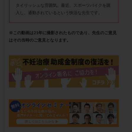
メンタル
モザイク杯
モザイク胚
タイリッシュな雰囲気。最近、スポーツバイクを購
入し、通勤されているという快活な先生です。
ラクトバチルス
ラクトフェリン
ラパロドリリング
リュープリン
リュープロレリン注射
ルトラール
レコベル
レトロゾール
レルミナ
※この動画は21年に撮影されたものであり、先生のご意見
ロバートソン
ロング法
一般不妊治療
はその当時のご意見となります。
下垂体不全
不妊
不妊検査
不妊治療
不妊治療後の過ごし方
不妊症
不妊鍼灸
不整脈
不正出血
不眠
不育症
不育症検査
両側卵管切除術
両卵管閉塞
中絶
中隔子宮
主治医変更
乏精子症
乳がん
乳酸菌
二人目不妊
二人目妊活
二段階胚移植
亜急性甲状腺炎
亜鉛
人工授精
低AMH
低グレード胚
低体重
低刺激
低年齢
低温期
体づくり
体外受精
体質改善
体重増加
体重管理
体験談
保険診療