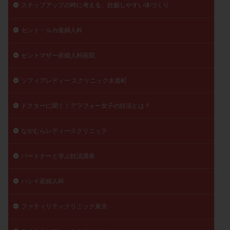
ステップアップの時に考える、妊娠しやすい体づくり
セント・ルカ産婦人科
セントマザー産婦人科医院
ソフィアレディー スクリニック水道町
ドクターに聞く！アラフォー女子の妊活とは？
なかむらレディースクリニック
パートナーと学ぶ妊活講座
ハシイ産婦人科
ファティリティクリニック東京