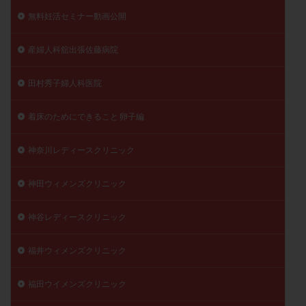
無料妊活セミナー動画公開
産婦人科舘出張佐藤病院
田村秀子婦人科医院
着床のためにできること 卵子編
神奈川レディースクリニック
神田ウィメンズクリニック
神谷レディースクリニック
福井ウィメンズクリニック
福田ウイメンズクリニック