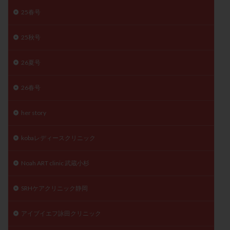
精子
精子の質
精子凍結
精子提供
25春号
精子減少症
精子無力症
精液検査
精神安定剤
25秋号
精索静脈瘤
糖質
経血量
経過措置
絨毛染色体検査
絨毛組織
絨毛膜下血腫
26夏号
肝機能障害
肥満
胎嚢
胎盤ポリープ
胚
26春号
胚培養
胚盤胞
胚盤胞到達率
胚盤胞移植
胚移植
腹腔鏡手術
腹腔鏡検査
膣内射精障害
her story
膿精液症
自己注射
自然周期
自然妊娠
自然排卵周期
自然移植周期
自費診療
良好胚
kobaレディースクリニック
良好胚盤胞
葉酸
融解方法
血流改善
Noah ART clinic 武蔵小杉
視床下部
貧血
貯卵
費用
転座
転院
透明帯除去培養
通院
通院回数
SRHケアクリニック静岡
通院頻度
連続採卵
運動
過分割胚
過食嘔吐
遺伝子異常
遺残卵胞
遺残胎盤
アイブイエフ詠田クリニック
里親
閉塞性無精子症
閉経
陰性