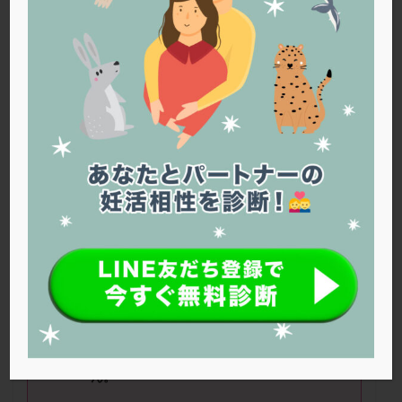
PQQ
PRP療法
SEET法
SLE
TESE
Th検査
TORIO検査
TRIO検査
ZyMot
アシストハッチング
アスピリン
アンタゴニスト法
アンチエイジング
インスリン抵抗性
イントラリピッド
ウトロゲスタン
エコー
エストラーナテープ
エストロゲン
オビドレル
おりもの
カウフマン療法
カウンセリング
ガニレスト
カバサール
カフェイン
カルシウムイオノファ
カンジタ
クラミジア
クリニック選び
グレード
クロミッド
PGT-A
についてお聞きしたいです。
クロミフェン
ゴナールエフ
コロナウイルス
40
歳でグレードのよい胚盤胞移植にて
3
回連
コロナワクチン
サウナ
サプリ
サプリメント
続で化学流産です。
シート法
シェーングレン症候群
ショート法
着床はするのですが、妊娠継続できませ
シリンジ法
スクラッチ
ステップアップ
ん
。
ステップダウン
ストレス
スプリット