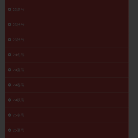
月経痛
未成熟卵
未熟卵
染色体検査
23夏号
染色体異常
栄養素
桑実胚移植
検査
23秋号
橋本病
機能性不妊
正常形態率
正常胚
正常胚率
死産
治療のやめ時
治療計画
23秋号
流産
流産対策
温活
漢方
無排卵
無月経
無痛分娩
無精子症
無頭蓋症
24冬号
生活習慣
生理
生理不順
生理周期
24夏号
生理痛
産み分け 妊活クイズ
甲状腺
甲状腺ホルモン
甲状腺機能不全
男性ホルモン
24春号
男性不妊
病院選び
痛み
瘢痕症候群
着床
着床の検査
着床の窓
着床不全
24秋号
着床前診断
着床率
着床痛
着床障害
25冬号
睡眠薬
禁欲
移植
移植のタイミング
移植周期
移植後
移植後の過ごし方
移植時期
25夏号
稽留流産
空胞
筋膜下筋腫
粘膜下筋腫