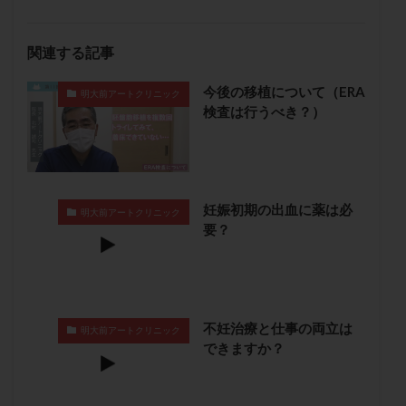
保険適用
偽嚢胞
偽閉経療法
先天性甲状腺機能低下症
先進医療
免疫異常
関連する記事
内膜スクラッチ
再発率
再開
凍結卵
今後の移植について（ERA
凍結卵子
凍結卵移送
凍結精子
凍結胚
明大前アートクリニック
検査は行うべき？）
凍結胚盤胞
凍結胚移植
凍結胚移植移植
出産リスク
出産後
出血性黄体
分割胚
分割胚凍結
初期胚
初期胚凍結
初期胚移植
初診
刺激周期
刺激方法
刺激法
妊娠初期の出血に薬は必
明大前アートクリニック
要？
前核期凍結
副作用
化学流産
医療保険
卵の数
卵の質
卵の輸送
卵子
卵子の老化
卵子の質
卵子凍結
卵子提供
卵巣
卵巣の吊り上げ
卵巣刺激
卵巣嚢腫
不妊治療と仕事の両立は
明大前アートクリニック
卵巣多孔
卵巣年齢
卵巣機能
卵巣機能不全
できますか？
卵巣機能低下
卵巣過剰刺激症候群
卵管
卵管切除
卵管卵巣膿瘍
卵管水腫
卵管狭窄