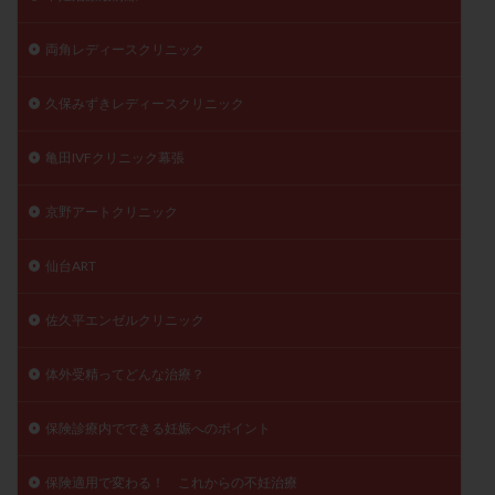
両角レディースクリニック
久保みずきレディースクリニック
亀田IVFクリニック幕張
京野アートクリニック
仙台ART
佐久平エンゼルクリニック
体外受精ってどんな治療？
保険診療内でできる妊娠へのポイント
保険適用で変わる！ これからの不妊治療