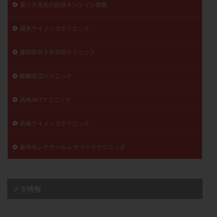
菜々子先生の妊活オンライン授業
蔵本ウイメンズクリニック
藤田医科大学羽田クリニック
醍醐渡辺クリニック
高崎ARTクリニック
高橋ウイメンズクリニック
麻布モンテアール レディースクリニック
メタ情報