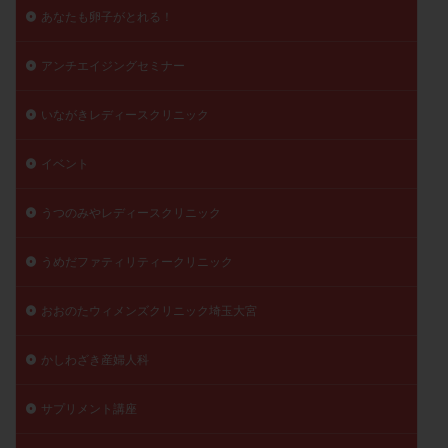
あなたも卵子がとれる！
陽性反応
顕微
顕微授精
風疹
食事
食生活
養子縁組
骨盤腹膜炎
高AMH
アンチエイジングセミナー
高FSH
高プロラクチン血症
高刺激
高年齢
高温期
高齢
高齢出産
黄体ホルモン
いながきレディースクリニック
黄体化未破裂卵胞
黄体未破裂化卵胞
黄体機能不全
イベント
黄体補充
うつのみやレディースクリニック
検索
うめだファティリティークリニック
おおのたウィメンズクリニック埼玉大宮
かしわざき産婦人科
サプリメント講座