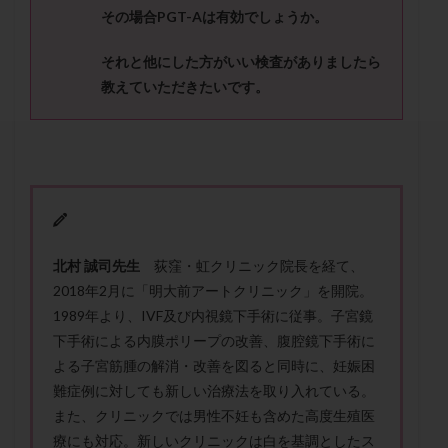
セカンドオピニオン
セックスレス
ダイエット
その
場合
PGT-A
は有効でしょうか。
タイミング法
タイムラプス
ダイレクト分割
それ
と他にした方がいい検査がありましたら
タクロリムス
チョコレート嚢胞
チラーヂン
教えていただきたいです。
トリオ検査
トリソミー
ネフローゼ症候群
ビタミンC
ビタミンD
ピックアップ障害
ビブラマイシン
ピル
フーナーテスト
フェマーラ
フォリスチム
ブセレリン点鼻薬
ブライダルチェック
フラグメント
プラセンタ
プラノバール
プラバノール
ふりかけ法
北村 誠司先生
荻窪・虹クリニック院長を経て、
プレコンセプション
プレドニン
プレマリン
2018年2月に「明大前アートクリニック」を開院。
プログラフ
プロゲステロン
プロテイン
1989年より、IVF及び内視鏡下手術に従事。子宮鏡
下手術による内膜ポリープの改善、腹腔鏡下手術に
プロバイオティクス
プロラクチン
ホルモン値
よる子宮筋腫の解消・改善を図ると同時に、妊娠困
ホルモン投与
ホルモン注射
ホルモン補充周期
難症例に対しても新しい治療法を取り入れている。
ホルモン補充法
ホルモン補充療法
また、クリニックでは男性不妊も含めた高度生殖医
マイクロポリープ
マルチビタミン
ミトコンドリア
療にも対応。新しいクリニックは白を基調としたス