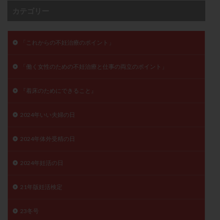
子宮奇形
子宮後屈
子宮筋腫
カテゴリー
子宮筋腫，妊活クイズ
子宮腺筋症
子宮鏡検査
射精障害
屈折
帝王切開
帝王切開瘢痕症候群
「これからの不妊治療のポイント」
後屈子宮
性交渉
性交障害
性感染症
「働く女性のための不妊治療と仕事の両立のポイント」
性行為
慢性子宮内膜炎
成熟卵
抗TPO抗体
抗うつ剤
抗カルジオリピン抗体
『着床のためにできること』
抗セントロメア抗体
抗リン脂質抗体
抗核抗体
抗生剤
抗精子抗体
抗酸化成分
排卵
2024年いい夫婦の日
排卵予定日
排卵出血
排卵刺激
排卵周期
2024年体外受精の日
排卵周期法
排卵日
排卵日検査薬
排卵検査薬
排卵痛
排卵誘発
排卵誘発剤
排卵誘発法
2024年妊活の日
排卵障害
採卵
採卵後の過ごし方
採卵数
採精
断乳
新鮮卵子
新鮮精子
21年版妊活検定
新鮮胚移植
早期卵巣不全
早発卵巣不全
23冬号
更年期
月経不順
月経周期
月経困難