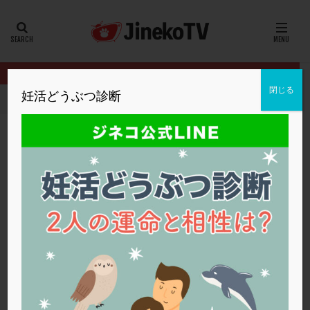
カテゴリー
タグ
閉じる
妊活どうぶつ診断
HOME
クリニック別
明大前アートクリニック
妊娠継続できま
20代
22冬
2人目妊活
2個戻し
2個移植
30代
3個移植
40代
AID
ALICE
AMH
ART
BMI
CD138
DC胚
DFI
妊娠継続できません。PGT-Aは有効ですか？
DHEA
E2
EMMA
EndomeTRIO検査
明大前アートクリニック
PGT-A
,
化学流産
,
胚盤胞移植
,
高齢
ERA
ERA検査
ERPeak
FSH
FST
FTカテーテル
hCG
IMSI
L-カルニチン
明大前アートクリニック
LH
LUF
MD-TESE
MRワクチン
MTHFR
NIPT
NK活性
NK細胞
OHSS
P4
PCO
PCOS
PCOS，妊活クイズ
PCPS
PFC-FD療法
PGT-A
PICSI
PMS
PPOS法