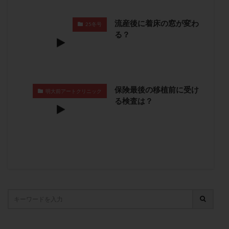
卵管留血症
卵管通水
卵管造影
卵管造影検査
流産後に着床の窓が変わ
卵管閉塞
卵胞
卵質
原因不明
双子
25冬号
る？
反復流産
反復着床不全
受精
受精卵
受精卵凍結
受精率
受精障害
喫煙
培養
培養士
基礎体温
基礎体温表
変形卵
変性卵
多嚢胞性卵巣症候群
多核受精
保険最後の移植前に受け
明大前アートクリニック
る検査は？
多精子授精
夫婦生活
奇形率
妊娠
妊娠リスク
妊娠初期
妊娠判定
妊娠検査薬
妊娠率
妊娠継続
妊娠継続率
妊活
妊活クイズ
妊活デビュー
妊活再開
婦人科疾患
子宮
子宮内フローラ
子宮内細菌叢検査
子宮内膜
子宮内膜ポリープ
子宮内膜受容能検査
子宮内膜炎
子宮内膜異型増殖症
子宮内膜症
子宮内膜症性嚢胞
子宮卵管造影検査
子宮収縮
子宮外妊娠