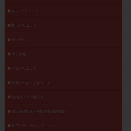
俵IVFクリニック
内田クリニック
卵の話し
厚仁病院
大島クリニック
妊娠のためにできること
妊活サプリの選び方
妊活基礎講座＜基礎体温表解説編＞
山下レディースクリニック