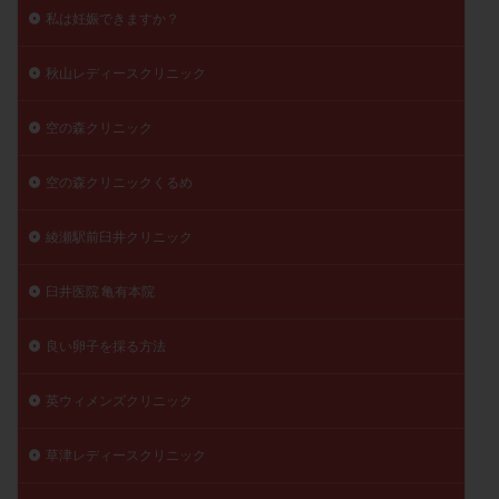
私は妊娠できますか？
秋山レディースクリニック
空の森クリニック
空の森クリニックくるめ
綾瀬駅前臼井クリニック
臼井医院 亀有本院
良い卵子を採る方法
英ウィメンズクリニック
草津レディースクリニック