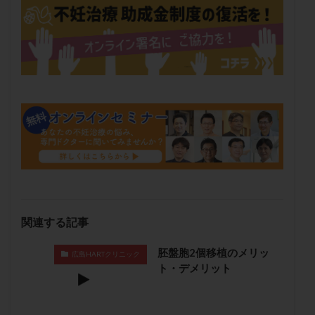
メンタル
モザイク杯
モザイク胚
ラクトバチルス
ラクトフェリン
ラパロドリリング
リュープリン
リュープロレリン注射
ルトラール
レコベル
レトロゾール
レルミナ
ロバートソン
ロング法
一般不妊治療
下垂体不全
不妊
不妊検査
不妊治療
不妊治療後の過ごし方
不妊症
不妊鍼灸
不整脈
不正出血
不眠
不育症
不育症検査
両側卵管切除術
両卵管閉塞
中絶
中隔子宮
主治医変更
乏精子症
乳がん
乳酸菌
二人目不妊
二人目妊活
二段階胚移植
関連する記事
亜急性甲状腺炎
亜鉛
人工授精
低AMH
胚盤胞2個移植のメリッ
広島HARTクリニック
低グレード胚
低体重
低刺激
低年齢
ト・デメリット
低温期
体づくり
体外受精
体質改善
体重増加
体重管理
体験談
保険診療