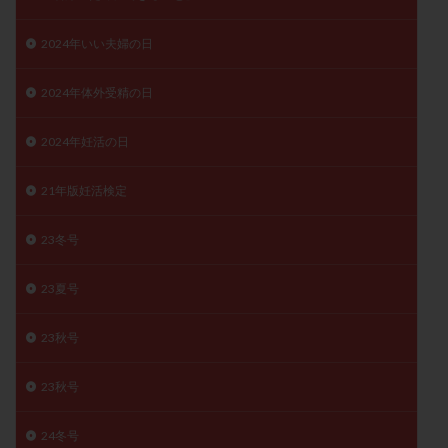
子宮奇形
子宮後屈
子宮筋腫
2024年いい夫婦の日
子宮筋腫，妊活クイズ
子宮腺筋症
子宮鏡検査
射精障害
屈折
帝王切開
帝王切開瘢痕症候群
2024年体外受精の日
後屈子宮
性交渉
性交障害
性感染症
性行為
慢性子宮内膜炎
成熟卵
抗TPO抗体
2024年妊活の日
抗うつ剤
抗カルジオリピン抗体
21年版妊活検定
抗セントロメア抗体
抗リン脂質抗体
抗核抗体
抗生剤
抗精子抗体
抗酸化成分
排卵
23冬号
排卵予定日
排卵出血
排卵刺激
排卵周期
排卵周期法
排卵日
排卵日検査薬
排卵検査薬
23夏号
排卵痛
排卵誘発
排卵誘発剤
排卵誘発法
23秋号
排卵障害
採卵
採卵後の過ごし方
採卵数
採精
断乳
新鮮卵子
新鮮精子
23秋号
新鮮胚移植
早期卵巣不全
早発卵巣不全
24冬号
更年期
月経不順
月経周期
月経困難