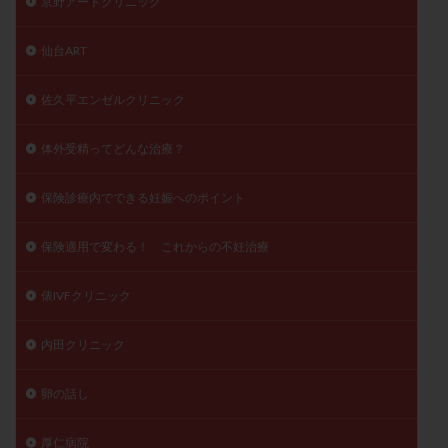
京野アートクリニック
仙台ART
佐久平エンゼルクリニック
体外受精ってどんな治療？
保険診療内でできる妊娠へのポイント
保険適用で変わる！ これからの不妊治療
俵IVFクリニック
内田クリニック
卵の話し
厚仁病院