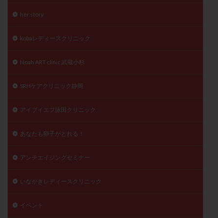
精子
精子の質
精子凍結
精子提供
her story
精子減少症
精子無力症
精液検査
精神安定剤
kobaレディースクリニック
精索静脈瘤
糖質
経血量
経過措置
絨毛染色体検査
絨毛組織
絨毛膜下血腫
Noah ART clinic 武蔵小杉
肝機能障害
肥満
胎嚢
胎盤ポリープ
胚
胚培養
胚盤胞
胚盤胞到達率
胚盤胞移植
SRHケアクリニック静岡
胚移植
腹腔鏡手術
腹腔鏡検査
膣内射精障害
アイブイエフ詠田クリニック
膿精液症
自己注射
自然周期
自然妊娠
自然排卵周期
自然移植周期
自費診療
良好胚
あなたも卵子がとれる！
良好胚盤胞
葉酸
融解方法
血流改善
視床下部
貧血
貯卵
費用
転座
アンチエイジングセミナー
転院
透明帯除去培養
通院
通院回数
いながきレディースクリニック
通院頻度
連続採卵
運動
過分割胚
過食嘔吐
遺伝子異常
遺残卵胞
遺残胎盤
イベント
里親
閉塞性無精子症
閉経
陰性