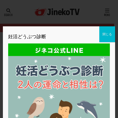
カテゴリー
タグ
閉じる
妊活どうぶつ診断
HOME
クリニック別
広島HARTクリニック
通院初回は、生理
20代
22冬
2人目妊活
2個戻し
2個移植
30代
3個移植
40代
AID
ALICE
AMH
ART
BMI
CD138
DC胚
DFI
通院初回は、生理終了後すぐがいい？
DHEA
E2
EMMA
EndomeTRIO検査
広島HARTクリニック
不妊検査
ERA
ERA検査
ERPeak
FSH
FST
FTカテーテル
hCG
IMSI
L-カルニチン
広島HARTクリニック
LH
LUF
MD-TESE
MRワクチン
MTHFR
NIPT
NK活性
NK細胞
OHSS
P4
PCO
PCOS
PCOS，妊活クイズ
PCPS
PFC-FD療法
PGT-A
PICSI
PMS
PPOS法