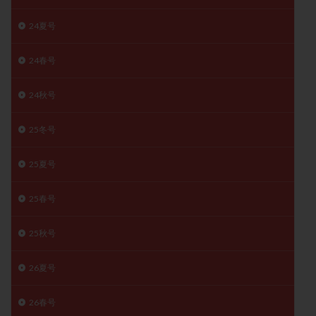
月経痛
未成熟卵
未熟卵
染色体検査
24夏号
染色体異常
栄養素
桑実胚移植
検査
橋本病
機能性不妊
正常形態率
正常胚
24春号
正常胚率
死産
治療のやめ時
治療計画
24秋号
流産
流産対策
温活
漢方
無排卵
無月経
無痛分娩
無精子症
無頭蓋症
25冬号
生活習慣
生理
生理不順
生理周期
生理痛
産み分け 妊活クイズ
甲状腺
25夏号
甲状腺ホルモン
甲状腺機能不全
男性ホルモン
25春号
男性不妊
病院選び
痛み
瘢痕症候群
着床
着床の検査
着床の窓
着床不全
25秋号
着床前診断
着床率
着床痛
着床障害
26夏号
睡眠薬
禁欲
移植
移植のタイミング
移植周期
移植後
移植後の過ごし方
移植時期
26春号
稽留流産
空胞
筋膜下筋腫
粘膜下筋腫