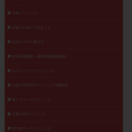
大島クリニック
妊娠のためにできること
妊活サプリの選び方
妊活基礎講座＜基礎体温表解説編＞
山下レディースクリニック
山形大手町ARTクリニック川越医院
峯レディースクリニック
広島HARTクリニック
明大前アートクリニック