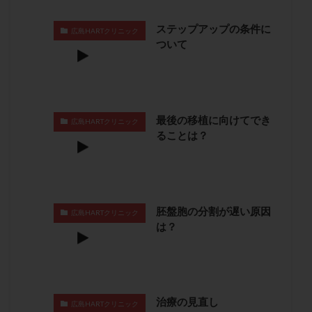
保険適用
偽嚢胞
偽閉経療法
ステップアップの条件に
先天性甲状腺機能低下症
先進医療
免疫異常
広島HARTクリニック
ついて
内膜スクラッチ
再発率
再開
凍結卵
凍結卵子
凍結卵移送
凍結精子
凍結胚
凍結胚盤胞
凍結胚移植
凍結胚移植移植
出産リスク
出産後
出血性黄体
分割胚
最後の移植に向けてでき
広島HARTクリニック
ることは？
分割胚凍結
初期胚
初期胚凍結
初期胚移植
初診
刺激周期
刺激方法
刺激法
前核期凍結
副作用
化学流産
医療保険
卵の数
卵の質
卵の輸送
卵子
胚盤胞の分割が遅い原因
広島HARTクリニック
卵子の老化
卵子の質
卵子凍結
卵子提供
は？
卵巣
卵巣の吊り上げ
卵巣刺激
卵巣嚢腫
卵巣多孔
卵巣年齢
卵巣機能
卵巣機能不全
卵巣機能低下
卵巣過剰刺激症候群
卵管
治療の見直し
卵管切除
卵管卵巣膿瘍
卵管水腫
卵管狭窄
広島HARTクリニック