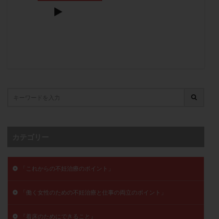
卵管留血症
卵管通水
卵管造影
卵管造影検査
卵管閉塞
卵胞
卵質
原因不明
双子
反復流産
反復着床不全
受精
受精卵
受精卵凍結
受精率
受精障害
喫煙
培養
培養士
基礎体温
基礎体温表
変形卵
変性卵
多嚢胞性卵巣症候群
多核受精
多精子授精
夫婦生活
奇形率
妊娠
妊娠リスク
妊娠初期
妊娠判定
妊娠検査薬
妊娠率
妊娠継続
妊娠継続率
妊活
カテゴリー
妊活クイズ
妊活デビュー
妊活再開
婦人科疾患
子宮
子宮内フローラ
「これからの不妊治療のポイント」
子宮内細菌叢検査
子宮内膜
子宮内膜ポリープ
子宮内膜受容能検査
子宮内膜炎
「働く女性のための不妊治療と仕事の両立のポイント」
子宮内膜異型増殖症
子宮内膜症
子宮内膜症性嚢胞
子宮卵管造影検査
子宮収縮
子宮外妊娠
『着床のためにできること』