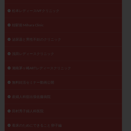
松本レディースIVFクリニック
桂駅前 Mihara Clinic
泌尿器と男性不妊のクリニック
浅田レディースクリニック
湘南茅ヶ崎ARTレディースクリニック
無料妊活セミナー動画公開
産婦人科舘出張佐藤病院
田村秀子婦人科医院
着床のためにできること 卵子編