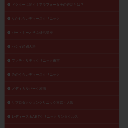
ドクターに聞く！アラフォー女子の妊活とは？
なかむらレディースクリニック
パートナーと学ぶ妊活講座
ハシイ産婦人科
ファティリティクリニック東京
みのうらレディースクリニック
メディカルパーク湘南
リプロダクションクリニック東京・大阪
レディース＆A R Tクリニック サンタクルス