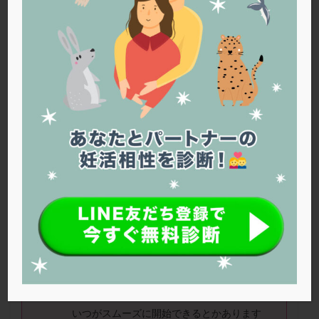
PQQ
PRP療法
SEET法
SLE
TESE
Th検査
TORIO検査
TRIO検査
ZyMot
アシストハッチング
アスピリン
アンタゴニスト法
アンチエイジング
インスリン抵抗性
イントラリピッド
ウトロゲスタン
エコー
エストラーナテープ
エストロゲン
オビドレル
おりもの
カウフマン療法
カウンセリング
ガニレスト
カバサール
カフェイン
カルシウムイオノファ
カンジタ
クラミジア
クリニック選び
グレード
クロミッド
40歳。
クロミフェン
ゴナールエフ
コロナウイルス
結婚して３ヶ月です。
コロナワクチン
サウナ
サプリ
サプリメント
シート法
シェーングレン症候群
ショート法
クリニックに通おうと思っていますが、初回
は生理後が終わったあとすぐがいいですか？
シリンジ法
スクラッチ
ステップアップ
ステップダウン
ストレス
スプリット
いつがスムーズに開始できるとかあります