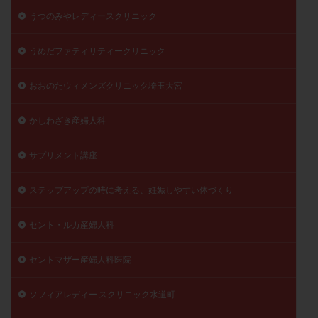
うつのみやレディースクリニック
陽性反応
顕微
顕微授精
風疹
食事
食生活
養子縁組
骨盤腹膜炎
高AMH
うめだファティリティークリニック
高FSH
高プロラクチン血症
高刺激
高年齢
高温期
高齢
高齢出産
黄体ホルモン
おおのたウィメンズクリニック埼玉大宮
黄体化未破裂卵胞
黄体未破裂化卵胞
黄体機能不全
かしわざき産婦人科
黄体補充
サプリメント講座
検索
ステップアップの時に考える、妊娠しやすい体づくり
セント・ルカ産婦人科
セントマザー産婦人科医院
ソフィアレディー スクリニック水道町