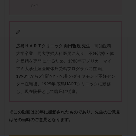
セカンドオピニオン
セックスレス
ダイエット
か？
タイミング法
タイムラプス
ダイレクト分割
タクロリムス
チョコレート嚢胞
チラーヂン
トリオ検査
トリソミー
ネフローゼ症候群
ビタミンC
ビタミンD
ピックアップ障害
広
島
Ｈ
Ａ
Ｒ
Ｔ
ク
リ
ニ
ッ
ク
向田哲
規
先生
高知医科
ビブラマイシン
ピル
フーナーテスト
大学卒業。同大学婦人科医局に入り、不妊治療・体
フェマーラ
フォリスチム
ブセレリン点鼻薬
外受精を専門 にするため、1988年アメリカ・マイ
ブライダルチェック
フラグメント
プラセンタ
アミ大学生殖医療体外受精プログラムに在 籍。
1990年から5年間NY・NJ州のダイヤモンド不妊セン
プラノバール
プラバノール
ふりかけ法
ター在籍後、1995年 広島HARTクリニックに勤務
プレコンセプション
プレドニン
プレマリン
し、現在院長として臨床に従事。
プログラフ
プロゲステロン
プロテイン
プロバイオティクス
プロラクチン
ホルモン値
※この動画は23年に撮影されたものであり、先生のご意見
ホルモン投与
ホルモン注射
ホルモン補充周期
はその当時のご意見となります。
ホルモン補充法
ホルモン補充療法
マイクロポリープ
マルチビタミン
ミトコンドリア