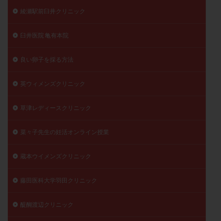
綾瀬駅前臼井クリニック
臼井医院 亀有本院
良い卵子を採る方法
英ウィメンズクリニック
草津レディースクリニック
菜々子先生の妊活オンライン授業
蔵本ウイメンズクリニック
藤田医科大学羽田クリニック
醍醐渡辺クリニック