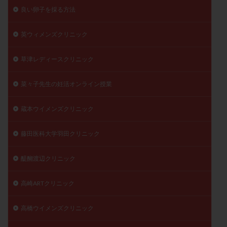
良い卵子を採る方法
英ウィメンズクリニック
草津レディースクリニック
菜々子先生の妊活オンライン授業
蔵本ウイメンズクリニック
藤田医科大学羽田クリニック
醍醐渡辺クリニック
高崎ARTクリニック
高橋ウイメンズクリニック