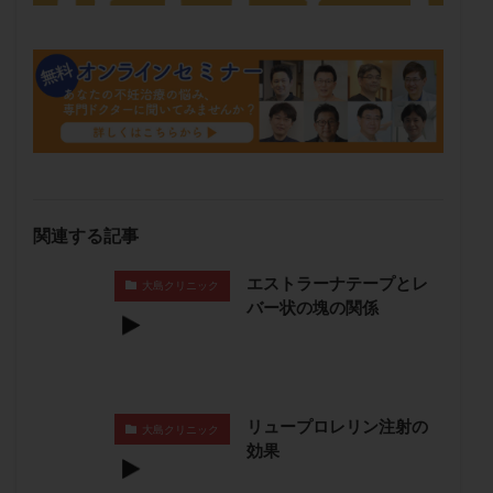
保険適用
偽嚢胞
偽閉経療法
先天性甲状腺機能低下症
先進医療
免疫異常
内膜スクラッチ
再発率
再開
凍結卵
凍結卵子
凍結卵移送
凍結精子
凍結胚
凍結胚盤胞
凍結胚移植
凍結胚移植移植
出産リスク
出産後
出血性黄体
分割胚
分割胚凍結
初期胚
初期胚凍結
初期胚移植
関連する記事
初診
刺激周期
刺激方法
刺激法
前核期凍結
副作用
化学流産
医療保険
エストラーナテープとレ
大島クリニック
バー状の塊の関係
卵の数
卵の質
卵の輸送
卵子
卵子の老化
卵子の質
卵子凍結
卵子提供
卵巣
卵巣の吊り上げ
卵巣刺激
卵巣嚢腫
卵巣多孔
卵巣年齢
卵巣機能
卵巣機能不全
リュープロレリン注射の
大島クリニック
卵巣機能低下
卵巣過剰刺激症候群
卵管
効果
卵管切除
卵管卵巣膿瘍
卵管水腫
卵管狭窄