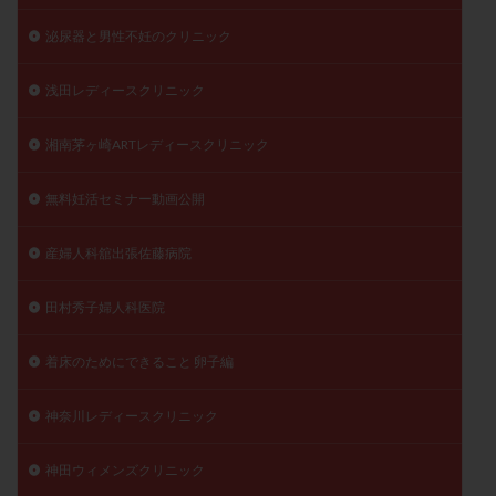
泌尿器と男性不妊のクリニック
浅田レディースクリニック
湘南茅ヶ崎ARTレディースクリニック
無料妊活セミナー動画公開
産婦人科舘出張佐藤病院
田村秀子婦人科医院
着床のためにできること 卵子編
神奈川レディースクリニック
神田ウィメンズクリニック