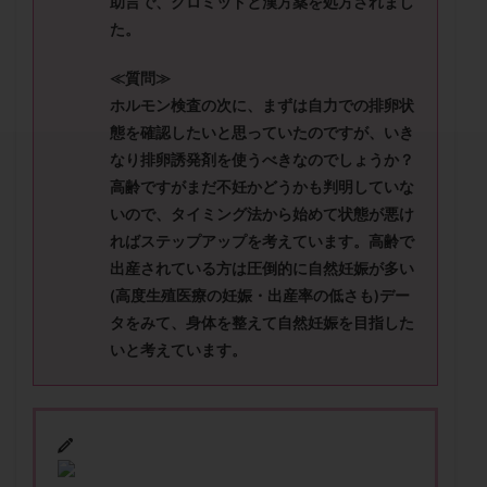
助言で、クロミッドと漢方薬を処方されまし
セカンドオピニオン
セックスレス
ダイエット
た。
タイミング法
タイムラプス
ダイレクト分割
タクロリムス
チョコレート嚢胞
チラーヂン
≪質問≫
ホルモン検査の次に、まずは自力での排卵状
トリオ検査
トリソミー
ネフローゼ症候群
態を確認したいと思っていたのですが、いき
ビタミンC
ビタミンD
ピックアップ障害
なり排卵誘発剤を使うべきなのでしょうか？
ビブラマイシン
ピル
フーナーテスト
高齢ですがまだ不妊かどうかも判明していな
フェマーラ
フォリスチム
ブセレリン点鼻薬
いので、タイミング法から始めて状態が悪け
ブライダルチェック
フラグメント
プラセンタ
ればステップアップを考えています。高齢で
出産されている方は圧倒的に自然妊娠が多い
プラノバール
プラバノール
ふりかけ法
(高度生殖医療の妊娠・出産率の低さも)デー
プレコンセプション
プレドニン
プレマリン
タをみて、身体を整えて自然妊娠を目指した
プログラフ
プロゲステロン
プロテイン
いと考えています。
プロバイオティクス
プロラクチン
ホルモン値
ホルモン投与
ホルモン注射
ホルモン補充周期
ホルモン補充法
ホルモン補充療法
マイクロポリープ
マルチビタミン
ミトコンドリア