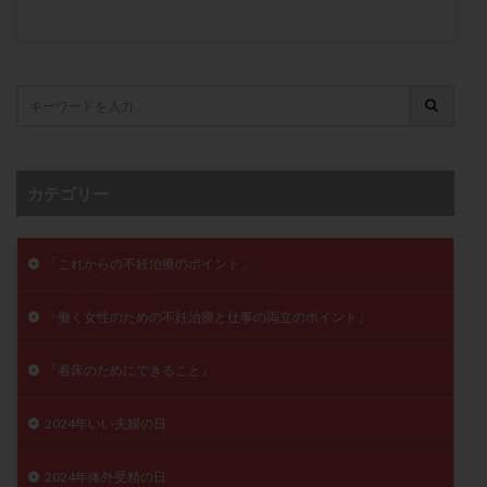
子宮奇形
子宮後屈
子宮筋腫
子宮筋腫，妊活クイズ
子宮腺筋症
子宮鏡検査
射精障害
屈折
帝王切開
帝王切開瘢痕症候群
後屈子宮
性交渉
性交障害
性感染症
性行為
慢性子宮内膜炎
成熟卵
抗TPO抗体
抗うつ剤
抗カルジオリピン抗体
カテゴリー
抗セントロメア抗体
抗リン脂質抗体
抗核抗体
抗生剤
抗精子抗体
抗酸化成分
排卵
「これからの不妊治療のポイント」
排卵予定日
排卵出血
排卵刺激
排卵周期
排卵周期法
排卵日
排卵日検査薬
排卵検査薬
「働く女性のための不妊治療と仕事の両立のポイント」
排卵痛
排卵誘発
排卵誘発剤
排卵誘発法
『着床のためにできること』
排卵障害
採卵
採卵後の過ごし方
採卵数
採精
断乳
新鮮卵子
新鮮精子
2024年いい夫婦の日
新鮮胚移植
早期卵巣不全
早発卵巣不全
更年期
月経不順
月経周期
月経困難
2024年体外受精の日