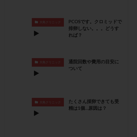
卵管留血症
卵管通水
卵管造影
卵管造影検査
卵管閉塞
卵胞
卵質
原因不明
双子
PCOSです。クロミッドで
大島クリニック
反復流産
反復着床不全
受精
受精卵
排卵しない。。。どうす
受精卵凍結
受精率
受精障害
喫煙
培養
れば？
培養士
基礎体温
基礎体温表
変形卵
変性卵
多嚢胞性卵巣症候群
多核受精
多精子授精
夫婦生活
奇形率
妊娠
通院回数や費用の目安に
大島クリニック
ついて
妊娠リスク
妊娠初期
妊娠判定
妊娠検査薬
妊娠率
妊娠継続
妊娠継続率
妊活
妊活クイズ
妊活デビュー
妊活再開
婦人科疾患
子宮
子宮内フローラ
たくさん採卵できても受
大島クリニック
子宮内細菌叢検査
子宮内膜
子宮内膜ポリープ
精は1個…原因は？
子宮内膜受容能検査
子宮内膜炎
子宮内膜異型増殖症
子宮内膜症
子宮内膜症性嚢胞
子宮卵管造影検査
子宮収縮
子宮外妊娠