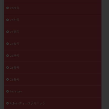
精子
精子の質
精子凍結
精子提供
24秋号
精子減少症
精子無力症
精液検査
精神安定剤
25冬号
精索静脈瘤
糖質
経血量
経過措置
絨毛染色体検査
絨毛組織
絨毛膜下血腫
25夏号
肝機能障害
肥満
胎嚢
胎盤ポリープ
胚
胚培養
胚盤胞
胚盤胞到達率
胚盤胞移植
25春号
胚移植
腹腔鏡手術
腹腔鏡検査
膣内射精障害
25秋号
膿精液症
自己注射
自然周期
自然妊娠
自然排卵周期
自然移植周期
自費診療
良好胚
26夏号
良好胚盤胞
葉酸
融解方法
血流改善
視床下部
貧血
貯卵
費用
転座
26春号
転院
透明帯除去培養
通院
通院回数
her story
通院頻度
連続採卵
運動
過分割胚
過食嘔吐
遺伝子異常
遺残卵胞
遺残胎盤
kobaレディースクリニック
里親
閉塞性無精子症
閉経
陰性