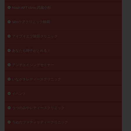
陽性反応
顕微
顕微授精
風疹
食事
Noah ART clinic 武蔵小杉
食生活
養子縁組
骨盤腹膜炎
高AMH
SRHケアクリニック静岡
高FSH
高プロラクチン血症
高刺激
高年齢
高温期
高齢
高齢出産
黄体ホルモン
アイブイエフ詠田クリニック
黄体化未破裂卵胞
黄体未破裂化卵胞
黄体機能不全
あなたも卵子がとれる！
黄体補充
アンチエイジングセミナー
検索
いながきレディースクリニック
イベント
うつのみやレディースクリニック
うめだファティリティークリニック