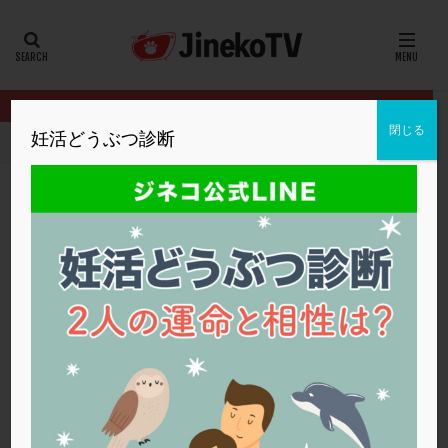
カテゴリー
タグ
閉じる
妊活どうぶつ診断
HOME
クリニック別
大島クリニック
44歳の妊活ステップに
20代
22冬
2人目妊活
2個戻し
2個移植
30代
3個移植
40代
AID
ALICE
AMH
ART
BMI
CD138
DC胚
DFI
44歳の妊活ステップについて
DHEA
E2
EMMA
EndomeTRIO検査
大島クリニック
クロミッド
,
自然妊娠
,
高齢
ERA
ERA検査
ERPeak
FSH
FST
FTカテーテル
hCG
IMSI
L-カルニチン
大島クリニック
LH
LUF
MD-TESE
MRワクチン
MTHFR
NIPT
NK活性
NK細胞
OHSS
P4
PCO
PCOS
PCOS，妊活クイズ
PCPS
PFC-FD療法
PGT-A
PICSI
PMS
PPOS法