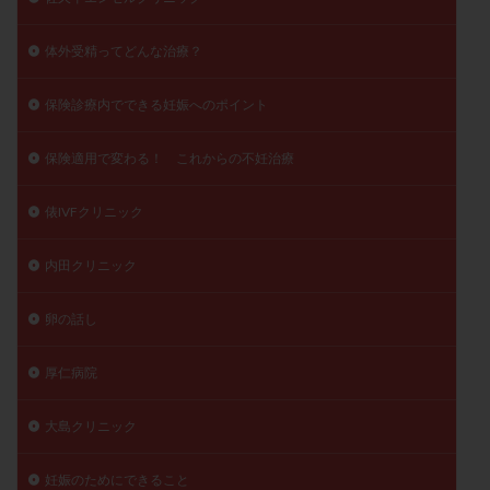
体外受精ってどんな治療？
保険診療内でできる妊娠へのポイント
保険適用で変わる！ これからの不妊治療
俵IVFクリニック
内田クリニック
卵の話し
厚仁病院
大島クリニック
妊娠のためにできること