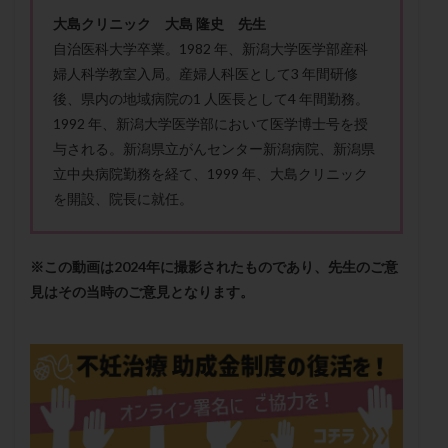
メンタル
モザイク杯
モザイク胚
大島クリニック 大島 隆史 先生
ラクトバチルス
ラクトフェリン
ラパロドリリング
自治医科大学卒業。1982 年、新潟大学医学部産科
リュープリン
リュープロレリン注射
ルトラール
婦人科学教室入局。産婦人科医として3 年間研修
後、県内の地域病院の1 人医長として4 年間勤務。
レコベル
レトロゾール
レルミナ
1992 年、新潟大学医学部において医学博士号を授
ロバートソン
ロング法
一般不妊治療
与される。新潟県立がんセンター新潟病院、新潟県
下垂体不全
不妊
不妊検査
不妊治療
立中央病院勤務を経て、1999 年、大島クリニック
不妊治療後の過ごし方
不妊症
不妊鍼灸
を開設、院長に就任。
不整脈
不正出血
不眠
不育症
不育症検査
両側卵管切除術
両卵管閉塞
中絶
※この動画は2024年に撮影されたものであり、先生のご意
中隔子宮
主治医変更
乏精子症
乳がん
見はその当時のご意見となります。
乳酸菌
二人目不妊
二人目妊活
二段階胚移植
亜急性甲状腺炎
亜鉛
人工授精
低AMH
低グレード胚
低体重
低刺激
低年齢
低温期
体づくり
体外受精
体質改善
体重増加
体重管理
体験談
保険診療