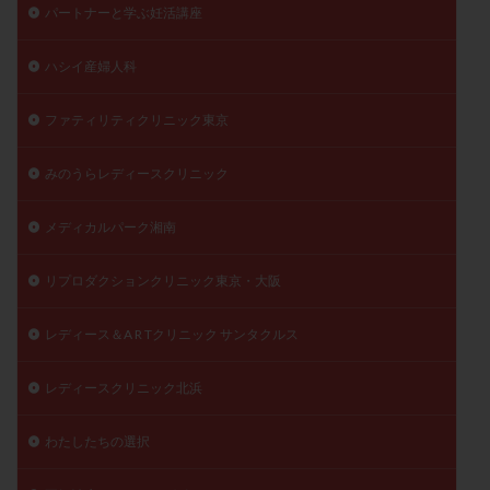
パートナーと学ぶ妊活講座
ハシイ産婦人科
ファティリティクリニック東京
みのうらレディースクリニック
メディカルパーク湘南
リプロダクションクリニック東京・大阪
レディース＆A R Tクリニック サンタクルス
レディースクリニック北浜
わたしたちの選択