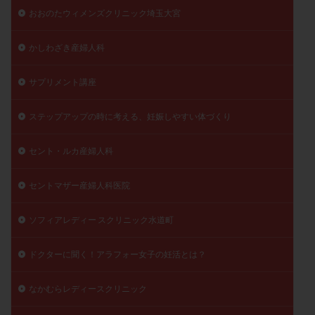
おおのたウィメンズクリニック埼玉大宮
かしわざき産婦人科
サプリメント講座
ステップアップの時に考える、妊娠しやすい体づくり
セント・ルカ産婦人科
セントマザー産婦人科医院
ソフィアレディー スクリニック水道町
ドクターに聞く！アラフォー女子の妊活とは？
なかむらレディースクリニック