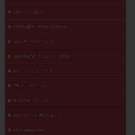
妊活サプリの選び方
妊活基礎講座＜基礎体温表解説編＞
山下レディースクリニック
山形大手町ARTクリニック川越医院
峯レディースクリニック
広島HARTクリニック
明大前アートクリニック
松本レディースIVFクリニック
桂駅前 Mihara Clinic