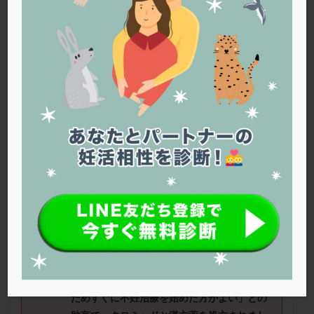
PQQ
PRP療法
SEET法
SLE
TESE
Th検査
TORIO検査
TRIO検査
ZyMot
アシストハッチング
アスピリン
アンタゴニスト法
アンチエイジング
インスリン抵抗性
イントラリピッド
ウトロゲスタン
エコー
エストラーナテープ
エストロゲン
オビドレル
おりもの
カウフマン療法
カウンセリング
ガニレスト
カバサール
カフェイン
カルシウムイオノファ
カンジタ
クラミジア
クリニック選び
グレード
クロミッド
あいさん（44
歳）
■治療ステージ：ま
だ通院していない
クロミフェン
ゴナールエフ
コロナウイルス
コロナワクチン
サウナ
サプリ
サプリメント
≪治療状況≫
シート法
シェーングレン症候群
ショート法
結婚後、初めて婦人科を受診しホルモン検査
シリンジ法
スクラッチ
ステップアップ
に行きました。検査結果に関わらず「高齢の
ためすぐに不妊治療を始めた方がよい」との
ステップダウン
ストレス
スプリット