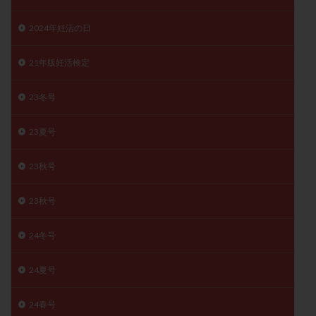
月経痛
未成熟卵
未熟卵
染色体検査
2024年妊活の日
染色体異常
栄養素
桑実胚移植
検査
橋本病
機能性不妊
正常形態率
正常胚
21年版妊活検定
正常胚率
死産
治療のやめ時
治療計画
23冬号
流産
流産対策
温活
漢方
無排卵
無月経
無痛分娩
無精子症
無頭蓋症
23夏号
生活習慣
生理
生理不順
生理周期
生理痛
産み分け 妊活クイズ
甲状腺
23秋号
甲状腺ホルモン
甲状腺機能不全
男性ホルモン
23秋号
男性不妊
病院選び
痛み
瘢痕症候群
着床
着床の検査
着床の窓
着床不全
24冬号
着床前診断
着床率
着床痛
着床障害
睡眠薬
禁欲
移植
移植のタイミング
24夏号
移植周期
移植後
移植後の過ごし方
移植時期
24春号
稽留流産
空胞
筋膜下筋腫
粘膜下筋腫