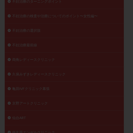
不妊治療のターニングポイント
不妊治療の検査や治療についてのポイント〜女性編〜
不妊治療の選択肢
不妊治療最前線
両角レディースクリニック
久保みずきレディースクリニック
亀田IVFクリニック幕張
京野アートクリニック
仙台ART
佐久平エンゼルクリニック