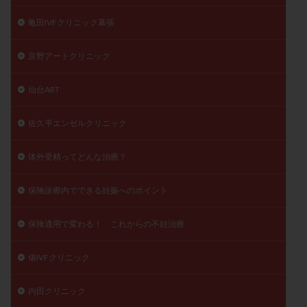
亀田IVFクリニック幕張
京野アートクリニック
仙台ART
佐久平エンゼルクリニック
体外受精ってどんな治療？
保険診療内でできる妊娠へのポイント
保険適用で変わる！ これからの不妊治療
俵IVFクリニック
内田クリニック