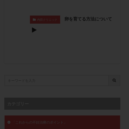
卵管留血症
卵管通水
卵管造影
卵管造影検査
卵管閉塞
卵胞
卵質
原因不明
双子
卵を育てる方法について
内田クリニック
反復流産
反復着床不全
受精
受精卵
受精卵凍結
受精率
受精障害
喫煙
培養
培養士
基礎体温
基礎体温表
変形卵
変性卵
多嚢胞性卵巣症候群
多核受精
多精子授精
夫婦生活
奇形率
妊娠
妊娠リスク
妊娠初期
妊娠判定
妊娠検査薬
妊娠率
妊娠継続
妊娠継続率
妊活
妊活クイズ
妊活デビュー
妊活再開
婦人科疾患
子宮
子宮内フローラ
子宮内細菌叢検査
子宮内膜
子宮内膜ポリープ
カテゴリー
子宮内膜受容能検査
子宮内膜炎
子宮内膜異型増殖症
子宮内膜症
子宮内膜症性嚢胞
「これからの不妊治療のポイント」
子宮卵管造影検査
子宮収縮
子宮外妊娠