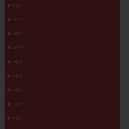
23秋号
月経痛
未成熟卵
未熟卵
染色体検査
染色体異常
栄養素
桑実胚移植
検査
24冬号
橋本病
機能性不妊
正常形態率
正常胚
正常胚率
死産
治療のやめ時
治療計画
24夏号
流産
流産対策
温活
漢方
無排卵
24春号
無月経
無痛分娩
無精子症
無頭蓋症
生活習慣
生理
生理不順
生理周期
24秋号
生理痛
産み分け 妊活クイズ
甲状腺
甲状腺ホルモン
甲状腺機能不全
男性ホルモン
25冬号
男性不妊
病院選び
痛み
瘢痕症候群
25夏号
着床
着床の検査
着床の窓
着床不全
着床前診断
着床率
着床痛
着床障害
25春号
睡眠薬
禁欲
移植
移植のタイミング
移植周期
移植後
移植後の過ごし方
移植時期
25秋号
稽留流産
空胞
筋膜下筋腫
粘膜下筋腫