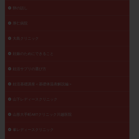
卵の話し
厚仁病院
大島クリニック
妊娠のためにできること
妊活サプリの選び方
妊活基礎講座＜基礎体温表解説編＞
山下レディースクリニック
山形大手町ARTクリニック川越医院
峯レディースクリニック