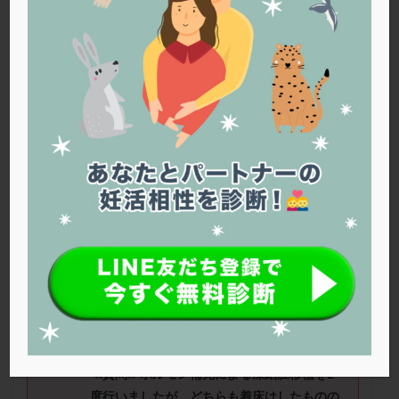
PQQ
PRP療法
SEET法
SLE
TESE
Th検査
TORIO検査
TRIO検査
ZyMot
アシストハッチング
アスピリン
アンタゴニスト法
アンチエイジング
インスリン抵抗性
イントラリピッド
ウトロゲスタン
エコー
エストラーナテープ
エストロゲン
オビドレル
おりもの
カウフマン療法
カウンセリング
ガニレスト
カバサール
カフェイン
カルシウムイオノファ
カンジタ
クラミジア
クリニック選び
グレード
クロミッド
Mさん（34
歳） ■治療ステージ：体
外受精 ■妊活期間：
2
～
3
年
クロミフェン
ゴナールエフ
コロナウイルス
コロナワクチン
サウナ
サプリ
サプリメント
■
AMH
：40歳過ぎくらいの値
■精液
シート法
シェーングレン症候群
ショート法
所見：乏精子症
シリンジ法
スクラッチ
ステップアップ
≪質問≫
ホルモン補充による凍結胚移植を2
ステップダウン
ストレス
スプリット
度行いましたが、どちらも着床はしたものの