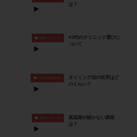
は？
保険適用
偽嚢胞
偽閉経療法
先天性甲状腺機能低下症
先進医療
免疫異常
内膜スクラッチ
再発率
再開
凍結卵
凍結卵子
凍結卵移送
凍結精子
凍結胚
40代のクリニック選びに
内田クリニック
凍結胚盤胞
凍結胚移植
凍結胚移植移植
ついて
出産リスク
出産後
出血性黄体
分割胚
分割胚凍結
初期胚
初期胚凍結
初期胚移植
初診
刺激周期
刺激方法
刺激法
タイミング法の目安はど
前核期凍結
副作用
化学流産
医療保険
2024年妊活の日
のくらい？
卵の数
卵の質
卵の輸送
卵子
卵子の老化
卵子の質
卵子凍結
卵子提供
卵巣
卵巣の吊り上げ
卵巣刺激
卵巣嚢腫
卵巣多孔
卵巣年齢
卵巣機能
卵巣機能不全
高温期が続かない原因
内田クリニック
は？
卵巣機能低下
卵巣過剰刺激症候群
卵管
卵管切除
卵管卵巣膿瘍
卵管水腫
卵管狭窄