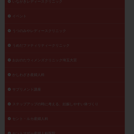
いながきレディースクリニック
陽性反応
顕微
顕微授精
風疹
食事
イベント
食生活
養子縁組
骨盤腹膜炎
高AMH
高FSH
高プロラクチン血症
高刺激
高年齢
うつのみやレディースクリニック
高温期
高齢
高齢出産
黄体ホルモン
黄体化未破裂卵胞
黄体未破裂化卵胞
黄体機能不全
うめだファティリティークリニック
黄体補充
おおのたウィメンズクリニック埼玉大宮
検索
かしわざき産婦人科
サプリメント講座
ステップアップの時に考える、妊娠しやすい体づくり
セント・ルカ産婦人科
セントマザー産婦人科医院