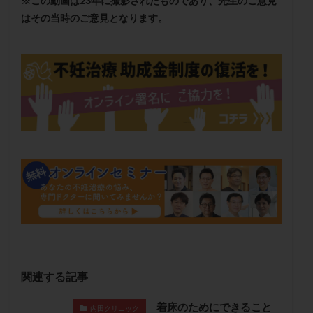
※この動画は23年に撮影されたものであり、先生のご意見
メンタル
モザイク杯
モザイク胚
はその当時のご意見となります。
ラクトバチルス
ラクトフェリン
ラパロドリリング
リュープリン
リュープロレリン注射
ルトラール
レコベル
レトロゾール
レルミナ
ロバートソン
ロング法
一般不妊治療
下垂体不全
不妊
不妊検査
不妊治療
不妊治療後の過ごし方
不妊症
不妊鍼灸
不整脈
不正出血
不眠
不育症
不育症検査
両側卵管切除術
両卵管閉塞
中絶
中隔子宮
主治医変更
乏精子症
乳がん
乳酸菌
二人目不妊
二人目妊活
二段階胚移植
亜急性甲状腺炎
亜鉛
人工授精
低AMH
低グレード胚
低体重
低刺激
低年齢
関連する記事
低温期
体づくり
体外受精
体質改善
体重増加
体重管理
体験談
保険診療
着床のためにできること
内田クリニック