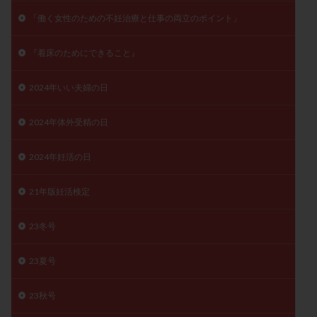
子宮奇形
子宮後屈
子宮筋腫
「働く女性のための不妊治療と仕事の両立のポイント」
子宮筋腫，妊活クイズ
子宮腺筋症
子宮鏡検査
『着床のためにできること』
射精障害
屈折
帝王切開
帝王切開瘢痕症候群
後屈子宮
性交渉
性交障害
性感染症
2024年いい夫婦の日
性行為
慢性子宮内膜炎
成熟卵
抗TPO抗体
抗うつ剤
抗カルジオリピン抗体
2024年体外受精の日
抗セントロメア抗体
抗リン脂質抗体
抗核抗体
2024年妊活の日
抗生剤
抗精子抗体
抗酸化成分
排卵
排卵予定日
排卵出血
排卵刺激
排卵周期
21年版妊活検定
排卵周期法
排卵日
排卵日検査薬
排卵検査薬
排卵痛
排卵誘発
排卵誘発剤
排卵誘発法
23冬号
排卵障害
採卵
採卵後の過ごし方
採卵数
23夏号
採精
断乳
新鮮卵子
新鮮精子
新鮮胚移植
早期卵巣不全
早発卵巣不全
23秋号
更年期
月経不順
月経周期
月経困難