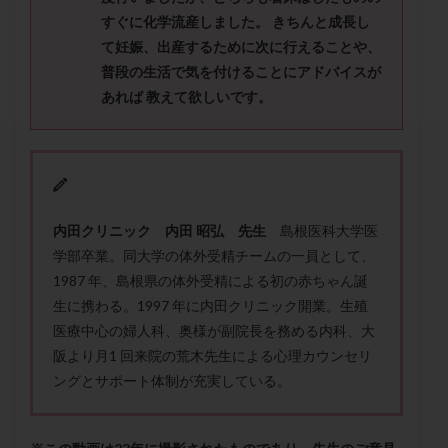
セカンドオピニオン
セックスレス
ダイエット
すぐに化学流産しました。 きちんと成長し
タイミング法
タイムラプス
ダイレクト分割
て妊娠、出産するために次に行えることや、
タクロリムス
チョコレート嚢胞
チラーヂン
普段の生活で気を付けることにアドバイスが
あれば 教えて欲しいです。
トリオ検査
トリソミー
ネフローゼ症候群
ビタミンC
ビタミンD
ピックアップ障害
ビブラマイシン
ピル
フーナーテスト
フェマーラ
フォリスチム
ブセレリン点鼻薬
ブライダルチェック
フラグメント
プラセンタ
内田クリニック 内田 昭弘 先生
島根医科大学医
プラノバール
プラバノール
ふりかけ法
学部卒業。同大学の体外受精チームの一員として、
1987 年、島根県の体外受精による初の赤ちゃん誕
プレコンセプション
プレドニン
プレマリン
生に携わる。1997 年に内田クリニック開業。生殖
プログラフ
プロゲステロン
プロテイン
医療中心の婦人科、奥様が副院長を務める内科、大
プロバイオティクス
プロラクチン
ホルモン値
阪より月1 回来院の荒木先生による心理カウンセリ
ホルモン投与
ホルモン注射
ホルモン補充周期
ングとサポート体制が充実している。
ホルモン補充法
ホルモン補充療法
マイクロポリープ
マルチビタミン
ミトコンドリア