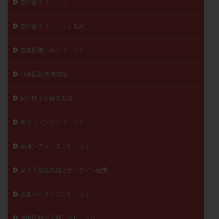
空の森クリニック
空の森クリニックくるめ
綾瀬駅前臼井クリニック
臼井医院 亀有本院
良い卵子を採る方法
英ウィメンズクリニック
草津レディースクリニック
菜々子先生の妊活オンライン授業
蔵本ウイメンズクリニック
藤田医科大学羽田クリニック