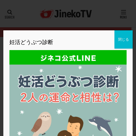
カテゴリー
タグ
閉じる
妊活どうぶつ診断
HOME
クリニック別
内田クリニック
妊娠するためにできるこ
20代
22冬
2人目妊活
2個戻し
2個移植
30代
3個移植
40代
AID
ALICE
AMH
ART
BMI
CD138
DC胚
DFI
妊娠するためにできることは？
DHEA
E2
EMMA
EndomeTRIO検査
内田クリニック
体外受精
,
生活習慣
ERA
ERA検査
ERPeak
FSH
FST
FTカテーテル
hCG
IMSI
L-カルニチン
内田クリニック
LH
LUF
MD-TESE
MRワクチン
MTHFR
NIPT
NK活性
NK細胞
OHSS
P4
PCO
PCOS
PCOS，妊活クイズ
PCPS
PFC-FD療法
PGT-A
PICSI
PMS
PPOS法