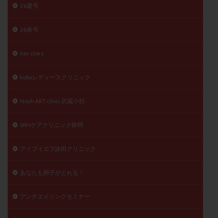
26夏号
精子
精子の質
精子凍結
精子提供
精子減少症
精子無力症
精液検査
精神安定剤
26春号
精索静脈瘤
糖質
経血量
経過措置
her story
絨毛染色体検査
絨毛組織
絨毛膜下血腫
肝機能障害
肥満
胎嚢
胎盤ポリープ
胚
kobaレディースクリニック
胚培養
胚盤胞
胚盤胞到達率
胚盤胞移植
胚移植
腹腔鏡手術
腹腔鏡検査
膣内射精障害
Noah ART clinic 武蔵小杉
膿精液症
自己注射
自然周期
自然妊娠
SRHケアクリニック静岡
自然排卵周期
自然移植周期
自費診療
良好胚
良好胚盤胞
葉酸
融解方法
血流改善
アイブイエフ詠田クリニック
視床下部
貧血
貯卵
費用
転座
転院
透明帯除去培養
通院
通院回数
あなたも卵子がとれる！
通院頻度
連続採卵
運動
過分割胚
アンチエイジングセミナー
過食嘔吐
遺伝子異常
遺残卵胞
遺残胎盤
里親
閉塞性無精子症
閉経
陰性