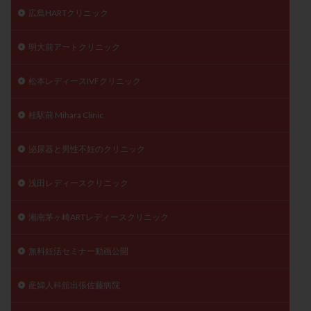
広島HARTクリニック
明大前アートクリニック
松本レディースIVFクリニック
桂駅前 Mihara Clinic
泌尿器と男性不妊のクリニック
浅田レディースクリニック
湘南茅ヶ崎ARTレディースクリニック
無料妊活セミナー動画公開
産婦人科舘出張佐藤病院