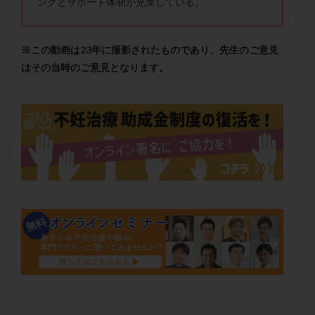
ングとサポート体制が充実している。
メンタル
モザイク杯
モザイク胚
ラクトバチルス
ラクトフェリン
ラパロドリリング
※この動画は23年に撮影されたものであり、先生のご意見
リュープリン
リュープロレリン注射
ルトラール
はその当時のご意見となります。
レコベル
レトロゾール
レルミナ
ロバートソン
ロング法
一般不妊治療
下垂体不全
不妊
不妊検査
不妊治療
不妊治療後の過ごし方
不妊症
不妊鍼灸
不整脈
不正出血
不眠
不育症
不育症検査
両側卵管切除術
両卵管閉塞
中絶
中隔子宮
主治医変更
乏精子症
乳がん
乳酸菌
二人目不妊
二人目妊活
二段階胚移植
亜急性甲状腺炎
亜鉛
人工授精
低AMH
低グレード胚
低体重
低刺激
低年齢
低温期
体づくり
体外受精
体質改善
体重増加
体重管理
体験談
保険診療