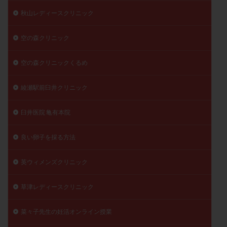
秋山レディースクリニック
空の森クリニック
空の森クリニックくるめ
綾瀬駅前臼井クリニック
臼井医院 亀有本院
良い卵子を採る方法
英ウィメンズクリニック
草津レディースクリニック
菜々子先生の妊活オンライン授業