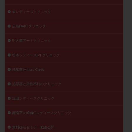
峯レディースクリニック
広島HARTクリニック
明大前アートクリニック
松本レディースIVFクリニック
桂駅前 Mihara Clinic
泌尿器と男性不妊のクリニック
浅田レディースクリニック
湘南茅ヶ崎ARTレディースクリニック
無料妊活セミナー動画公開