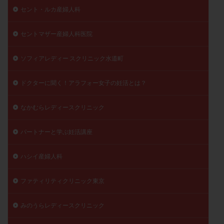
セント・ルカ産婦人科
セントマザー産婦人科医院
ソフィアレディー スクリニック水道町
ドクターに聞く！アラフォー女子の妊活とは？
なかむらレディースクリニック
パートナーと学ぶ妊活講座
ハシイ産婦人科
ファティリティクリニック東京
みのうらレディースクリニック