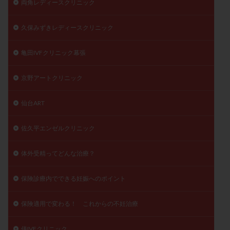
両角レディースクリニック
久保みずきレディースクリニック
亀田IVFクリニック幕張
京野アートクリニック
仙台ART
佐久平エンゼルクリニック
体外受精ってどんな治療？
保険診療内でできる妊娠へのポイント
保険適用で変わる！ これからの不妊治療
俵IVFクリニック