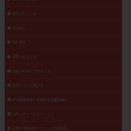
内田クリニック
卵の話し
厚仁病院
大島クリニック
妊娠のためにできること
妊活サプリの選び方
妊活基礎講座＜基礎体温表解説編＞
山下レディースクリニック
山形大手町ARTクリニック川越医院