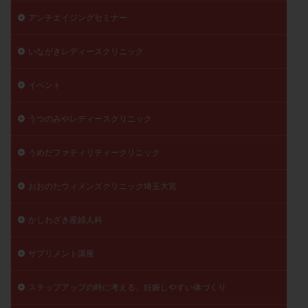
陽性反応
顕微
顕微授精
風疹
食事
アンチエイジングセミナー
食生活
養子縁組
骨盤腹膜炎
高AMH
いながきレディースクリニック
高FSH
高プロラクチン血症
高刺激
高年齢
高温期
高齢
高齢出産
黄体ホルモン
イベント
黄体化未破裂卵胞
黄体未破裂化卵胞
黄体機能不全
うつのみやレディースクリニック
黄体補充
うめだファティリティークリニック
検索
おおのたウィメンズクリニック埼玉大宮
かしわざき産婦人科
サプリメント講座
ステップアップの時に考える、妊娠しやすい体づくり