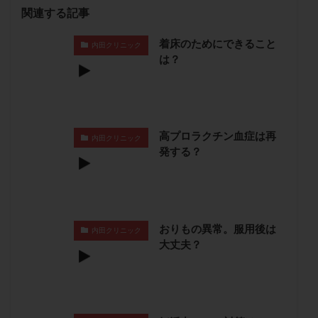
保険適用
偽嚢胞
偽閉経療法
関連する記事
先天性甲状腺機能低下症
先進医療
免疫異常
着床のためにできること
内田クリニック
内膜スクラッチ
再発率
再開
凍結卵
は？
凍結卵子
凍結卵移送
凍結精子
凍結胚
凍結胚盤胞
凍結胚移植
凍結胚移植移植
出産リスク
出産後
出血性黄体
分割胚
高プロラクチン血症は再
分割胚凍結
初期胚
初期胚凍結
初期胚移植
内田クリニック
発する？
初診
刺激周期
刺激方法
刺激法
前核期凍結
副作用
化学流産
医療保険
卵の数
卵の質
卵の輸送
卵子
卵子の老化
卵子の質
卵子凍結
卵子提供
おりもの異常。服用後は
内田クリニック
大丈夫？
卵巣
卵巣の吊り上げ
卵巣刺激
卵巣嚢腫
卵巣多孔
卵巣年齢
卵巣機能
卵巣機能不全
卵巣機能低下
卵巣過剰刺激症候群
卵管
卵管切除
卵管卵巣膿瘍
卵管水腫
卵管狭窄