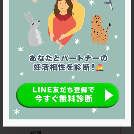
PQQ
PRP療法
SEET法
SLE
TESE
Th検査
TORIO検査
TRIO検査
ZyMot
アシストハッチング
アスピリン
アンタゴニスト法
アンチエイジング
インスリン抵抗性
イントラリピッド
ウトロゲスタン
エコー
エストラーナテープ
エストロゲン
オビドレル
おりもの
カウフマン療法
カウンセリング
ガニレスト
カバサール
カフェイン
カルシウムイオノファ
カンジタ
クラミジア
クリニック選び
グレード
クロミッド
■ニックネーム：ちはるさん（
31
歳） ■治療ステージ：その
クロミフェン
ゴナールエフ
コロナウイルス
他 ■妊活期間：
2〜3
年
コロナワクチン
サウナ
サプリ
サプリメント
シート法
シェーングレン症候群
ショート法
■
AMH
：
2.3
ぐらい ■精液所見：無精
シリンジ法
スクラッチ
ステップアップ
子症
ステップダウン
ストレス
スプリット
■
質問