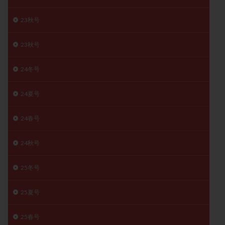
月経痛
未成熟卵
未熟卵
染色体検査
23秋号
染色体異常
栄養素
桑実胚移植
検査
橋本病
機能性不妊
正常形態率
正常胚
23秋号
正常胚率
死産
治療のやめ時
治療計画
24冬号
流産
流産対策
温活
漢方
無排卵
無月経
無痛分娩
無精子症
無頭蓋症
24夏号
生活習慣
生理
生理不順
生理周期
生理痛
産み分け 妊活クイズ
甲状腺
24春号
甲状腺ホルモン
甲状腺機能不全
男性ホルモン
24秋号
男性不妊
病院選び
痛み
瘢痕症候群
着床
着床の検査
着床の窓
着床不全
25冬号
着床前診断
着床率
着床痛
着床障害
睡眠薬
禁欲
移植
移植のタイミング
25夏号
移植周期
移植後
移植後の過ごし方
移植時期
25春号
稽留流産
空胞
筋膜下筋腫
粘膜下筋腫