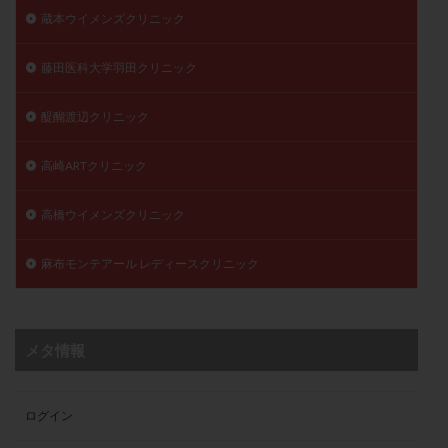
蔵本ウイメンズクリニック
藤田医科大学羽田クリニック
醍醐渡辺クリニック
高崎ARTクリニック
高橋ウイメンズクリニック
麻布モンテアール レディースクリニック
メタ情報
ログイン