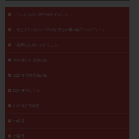
子宮奇形
子宮後屈
子宮筋腫
「これからの不妊治療のポイント」
子宮筋腫，妊活クイズ
子宮腺筋症
子宮鏡検査
射精障害
屈折
帝王切開
帝王切開瘢痕症候群
「働く女性のための不妊治療と仕事の両立のポイント」
後屈子宮
性交渉
性交障害
性感染症
性行為
慢性子宮内膜炎
成熟卵
抗TPO抗体
『着床のためにできること』
抗うつ剤
抗カルジオリピン抗体
2024年いい夫婦の日
抗セントロメア抗体
抗リン脂質抗体
抗核抗体
抗生剤
抗精子抗体
抗酸化成分
排卵
2024年体外受精の日
排卵予定日
排卵出血
排卵刺激
排卵周期
排卵周期法
排卵日
排卵日検査薬
排卵検査薬
2024年妊活の日
排卵痛
排卵誘発
排卵誘発剤
排卵誘発法
21年版妊活検定
排卵障害
採卵
採卵後の過ごし方
採卵数
採精
断乳
新鮮卵子
新鮮精子
23冬号
新鮮胚移植
早期卵巣不全
早発卵巣不全
更年期
月経不順
月経周期
月経困難
23夏号