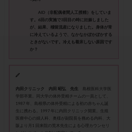
セカンドオピニオン
セックスレス
ダイエット
タイミング法
タイムラプス
ダイレクト分割
AID
（
非配偶者間人工授精
）をしていま
す。
6
回の実施で
3
回目の時に妊娠しました
タクロリムス
チョコレート嚢胞
チラーヂン
が、結果、稽留流産になりました。
身体が常
トリオ検査
トリソミー
ネフローゼ症候群
に冷えているようで、なかなかぽかぽかする
ビタミンC
ビタミンD
ピックアップ障害
ときがないです。
冷えも着床しない原因です
ビブラマイシン
ピル
フーナーテスト
か？
フェマーラ
フォリスチム
ブセレリン点鼻薬
ブライダルチェック
フラグメント
プラセンタ
プラノバール
プラバノール
ふりかけ法
プレコンセプション
プレドニン
プレマリン
内田クリニック 内田 昭弘 先生
島根医科大学医
プログラフ
プロゲステロン
プロテイン
学部卒業。同大学の体外受精チームの一員として、
プロバイオティクス
プロラクチン
ホルモン値
1987 年、島根県の体外受精による初の赤ちゃん誕
ホルモン投与
ホルモン注射
ホルモン補充周期
生に携わる。1997 年に内田クリニック開業。生殖
医療中心の婦人科、奥様が副院長を務める内科、大
ホルモン補充法
ホルモン補充療法
阪より月1 回来院の荒木先生による心理カウンセリ
マイクロポリープ
マルチビタミン
ミトコンドリア