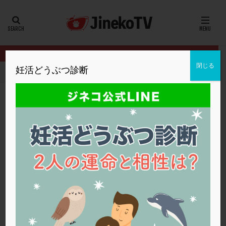
カテゴリー
タグ
閉じる
妊活どうぶつ診断
HOME
クリニック別
内田クリニック
冷え性は着床に影響する
20代
22冬
2人目妊活
2個戻し
2個移植
30代
3個移植
40代
AID
ALICE
AMH
ART
BMI
CD138
DC胚
DFI
冷え性は着床に影響する？
DHEA
E2
EMMA
EndomeTRIO検査
内田クリニック
AID
,
無精子症
ERA
ERA検査
ERPeak
FSH
FST
FTカテーテル
hCG
IMSI
L-カルニチン
内田クリニック
LH
LUF
MD-TESE
MRワクチン
MTHFR
NIPT
NK活性
NK細胞
OHSS
P4
PCO
PCOS
PCOS，妊活クイズ
PCPS
PFC-FD療法
PGT-A
PICSI
PMS
PPOS法