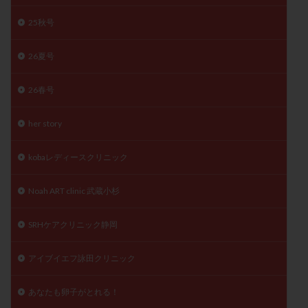
精子
精子の質
精子凍結
精子提供
25秋号
精子減少症
精子無力症
精液検査
精神安定剤
26夏号
精索静脈瘤
糖質
経血量
経過措置
絨毛染色体検査
絨毛組織
絨毛膜下血腫
26春号
肝機能障害
肥満
胎嚢
胎盤ポリープ
胚
胚培養
胚盤胞
胚盤胞到達率
胚盤胞移植
her story
胚移植
腹腔鏡手術
腹腔鏡検査
膣内射精障害
kobaレディースクリニック
膿精液症
自己注射
自然周期
自然妊娠
自然排卵周期
自然移植周期
自費診療
良好胚
Noah ART clinic 武蔵小杉
良好胚盤胞
葉酸
融解方法
血流改善
視床下部
貧血
貯卵
費用
転座
SRHケアクリニック静岡
転院
透明帯除去培養
通院
通院回数
アイブイエフ詠田クリニック
通院頻度
連続採卵
運動
過分割胚
過食嘔吐
遺伝子異常
遺残卵胞
遺残胎盤
あなたも卵子がとれる！
里親
閉塞性無精子症
閉経
陰性