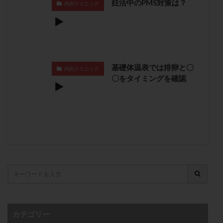
妊活中のPMS対策は？
内田クリニック
卵管留血症
卵管通水
卵管造影
卵管造影検査
卵管閉塞
卵胞
卵質
原因不明
双子
反復流産
反復着床不全
受精
受精卵
受精卵凍結
受精率
受精障害
喫煙
培養
基礎体温表では排卵と〇
培養士
基礎体温
基礎体温表
変形卵
内田クリニック
〇をタイミングを確認
変性卵
多嚢胞性卵巣症候群
多核受精
多精子授精
夫婦生活
奇形率
妊娠
妊娠リスク
妊娠初期
妊娠判定
妊娠検査薬
妊娠率
妊娠継続
妊娠継続率
妊活
妊活クイズ
妊活デビュー
妊活再開
婦人科疾患
子宮
子宮内フローラ
子宮内細菌叢検査
子宮内膜
子宮内膜ポリープ
子宮内膜受容能検査
子宮内膜炎
子宮内膜異型増殖症
子宮内膜症
子宮内膜症性嚢胞
カテゴリー
子宮卵管造影検査
子宮収縮
子宮外妊娠