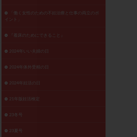
ンD
リスチム
「働く女性のための不妊治療と仕事の両立のポ
イント」
プラバノール
ゲステロン
『着床のためにできること』
ホルモン注射
ビタミン
2024年いい夫婦の日
フェリン
レトロゾール
2024年体外受精の日
妊検査
不妊治療
2024年妊活の日
症
不育症検査
がん
乳酸菌
21年版妊活検定
低AMH
体質改善
23冬号
凍結卵
23夏号