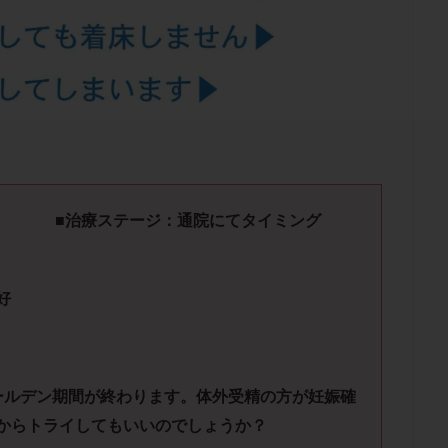
結卵移送
凍結精子
凍結胚
凍結胚盤胞
凍結胚移植
凍結
出産後
出血性黄体
分割胚
分割胚凍結
初期胚
初期胚凍
期
刺激方法
刺激法
前核期凍結
副作用
化学流産
輸送
卵子
卵子の老化
卵子の質
卵子凍結
卵子提供
卵巣刺激
卵巣嚢腫
卵巣多孔
卵巣年齢
卵巣機能
卵
卵巣過剰刺激症候群
卵管
卵管切除
卵管卵巣膿瘍
卵管水腫
卵管通水
卵管造影
卵管造影検査
卵管閉塞
卵胞
卵質
産
反復着床不全
受精
受精卵
受精卵凍結
受精率
） ■治療ステージ：通院にてタイミング
基礎体温
基礎体温表
変形卵
変性卵
多嚢胞性卵巣症候
夫婦生活
奇形率
妊娠
妊娠リスク
妊娠初期
妊娠判定
好
継続
妊娠継続率
妊活
妊活クイズ
妊活デビュー
妊活再
フローラ
子宮内細菌叢検査
子宮内膜
子宮内膜ポリープ
子宮
子宮内膜異型増殖症
子宮内膜症
子宮内膜症性嚢胞
子宮卵管造影検
ールデン期間が終わります。
体外受精の方が妊娠確
子宮奇形
子宮後屈
子宮筋腫
子宮筋腫，妊活クイズ
子宮腺筋
からトライしてもいいのでしょうか？
折
帝王切開
帝王切開瘢痕症候群
後屈子宮
性交渉
性交