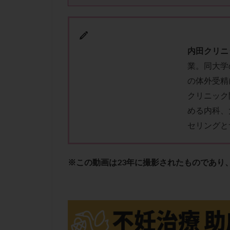
性行為
慢性
抗セントロメア抗
排卵予定日
内田クリニ
排卵検査薬
業。同大学
採卵後の過ごし方
の体外受精
早発卵巣不全
クリニック
染色体検査
める内科、
正常胚
正常
セリングと
無排卵
無月
生理痛
産み
男性不妊
病
※この動画は23年に撮影されたものであり
着床前診断
移植周期
移
精子
精子の
精索静脈瘤