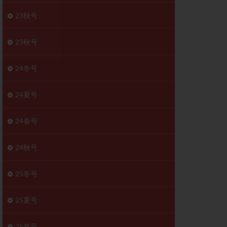
胚移植移植
23秋号
結
初期胚移植
医療保険
卵の数
23秋号
卵巣
巣機能不全
24冬号
卵管狭窄
原因不明
24夏号
受精障害
喫煙
24春号
群
多核受精
妊娠検査薬
24秋号
開
婦人科疾患
内膜受容能検査
25冬号
査
子宮収縮
25夏号
症
子宮鏡検査
障害
性感染症
25春号