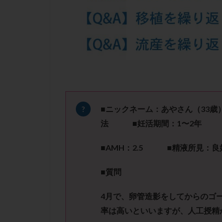
凍結卵子
凍
出産リスク
初診
刺激周
卵の質
卵の
卵巣の吊り上げ
卵巣機能低下
卵管留血症
双子
反復流
■ニックネーム：あやさん（
33
歳
培養
培養士
法 ■妊活期間：
1〜2
年
多精子授精
■
AMH
：
2.5
■精液所見：良
妊娠率
妊娠
子宮
子宮内
■
質問
子宮内膜炎
4
月で、卵管造影をしてからのゴ
子宮外妊娠
率は高いといいますが、人工授精
射精障害
屈