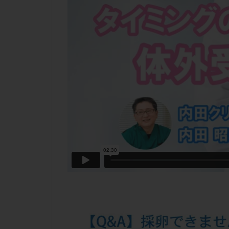
チラーヂン
ピックアップ障害
ブセレリン点鼻薬
ふりかけ法
プロテイン
ホルモン補充周期
ミトコンドリア
ラパロドリリング
レルミナ
ロ
不妊治療後の過ご
両側卵管切除術
二人目不妊
低グレード胚
体重増加
体
先天性甲状腺機能