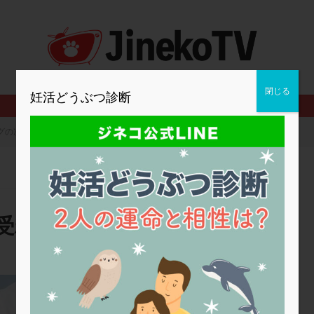
2人目妊活
2個戻し
2個移植
30代
3個移植
40代
BMI
CD138
DC胚
DFI
DHEA
E2
EMMA
査
ERPeak
FSH
FST
FTカテーテル
hCG
IMSI
MD-TESE
MRワクチン
MTHFR
NIPT
NK活性
NK細胞
閉じる
妊活どうぶつ診断
PCOS，妊活クイズ
PCPS
PFC-FD療法
PGT-A
PICSI
法
SEET法
SLE
TESE
Th検査
TORIO検査
TRIO検
グの次は体外受精をした方がいい？
グ
アスピリン
アンタゴニスト法
アンチエイジング
インスリ
ウトロゲスタン
エコー
エストラーナテープ
エストロゲン
ウフマン療法
カウンセリング
ガニレスト
カバサール
カフェ
ファ
カンジタ
クラミジア
クリニック選び
グレード
ク
受精をした方がいい？
ゴナールエフ
コロナウイルス
コロナワクチン
サウナ
サプ
シート法
シェーングレン症候群
ショート法
シリンジ法
ス
ステップダウン
ストレス
スプリット
セカンドオピニオン
内田クリニック
タイミング法
タイムラプス
ダイレクト分割
タクロリムス
チ