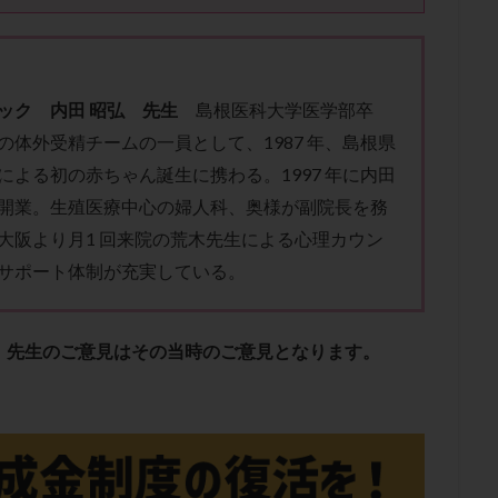
子宮内膜炎
成熟卵
抗TPO抗体
抗うつ剤
抗カルジオリピン抗
体
抗リン脂質抗体
抗核抗体
抗生剤
抗精子抗体
抗酸化
排卵出血
排卵刺激
排卵周期
排卵周期法
排卵日
排卵日
ック 内田 昭弘 先生
島根医科大学医学部卒
排卵痛
排卵誘発
排卵誘発剤
排卵誘発法
排卵障害
採卵
の体外受精チームの一員として、1987 年、島根県
採卵数
採精
断乳
新鮮卵子
新鮮精子
新鮮胚移植
による初の赤ちゃん誕生に携わる。1997 年に内田
更年期
月経不順
月経周期
月経困難
月経痛
未成熟卵
開業。生殖医療中心の婦人科、奥様が副院長を務
染色体異常
栄養素
桑実胚移植
検査
橋本病
機能性不妊
大阪より月1 回来院の荒木先生による心理カウン
胚率
死産
治療のやめ時
治療計画
流産
流産対策
サポート体制が充実している。
経
無痛分娩
無精子症
無頭蓋症
生活習慣
生理
生
分け 妊活クイズ
甲状腺
甲状腺ホルモン
甲状腺機能不全
男
院選び
痛み
瘢痕症候群
着床
着床の検査
着床の窓
、先生のご意見はその当時のご意見となります。
着床率
着床痛
着床障害
睡眠薬
禁欲
移植
移植の
植後
移植後の過ごし方
移植時期
稽留流産
空胞
筋膜下
質
精子凍結
精子提供
精子減少症
精子無力症
精液検査
糖質
経血量
経過措置
絨毛染色体検査
絨毛組織
絨毛膜