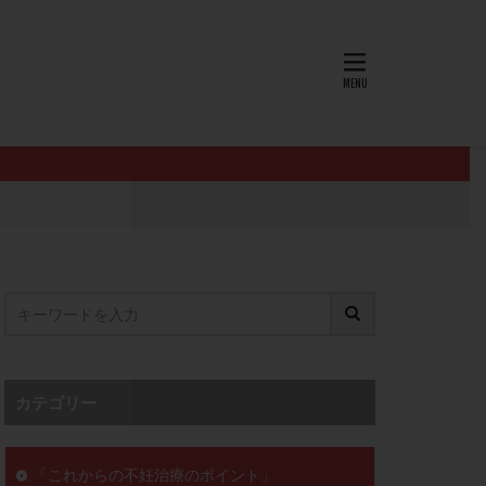
AID
ALICE
EndomeTRIO検査
L-カルニチン
OHSS
P4
PMS
PPOS法
査
ZyMot
ン抵抗性
オビドレル
イン
ロミッド
リ
クラッチ
カテゴリー
セックスレス
ョコレート嚢胞
「これからの不妊治療のポイント」