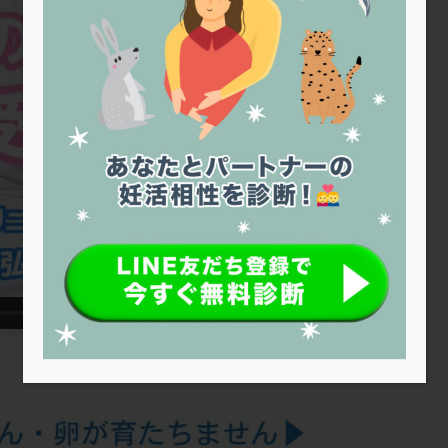
トリオ検査
トリソミー
ネフローゼ症候群
ビタミンC
ビタミ
ビブラマイシン
ピル
フーナーテスト
フェマーラ
フォ
ブライダルチェック
フラグメント
プラセンタ
プラノバール
プレコンセプション
プレドニン
プレマリン
プログラフ
プロ
プロバイオティクス
プロラクチン
ホルモン値
ホルモン投与
ホルモン補充法
ホルモン補充療法
マイクロポリープ
マルチ
メンタル
モザイク杯
モザイク胚
ラクトバチルス
ラクト
リュープリン
リュープロレリン注射
ルトラール
レコベル
バートソン
ロング法
一般不妊治療
下垂体不全
不妊
不
し方
不妊症
不妊鍼灸
不整脈
不正出血
不眠
不育
両卵管閉塞
中絶
中隔子宮
主治医変更
乏精子症
乳
二人目妊活
二段階胚移植
亜急性甲状腺炎
亜鉛
人工授精
低体重
低刺激
低年齢
低温期
体づくり
体外受精
重管理
体験談
保険診療
保険適用
偽嚢胞
偽閉経療法
低下症
先進医療
免疫異常
内膜スクラッチ
再発率
再開