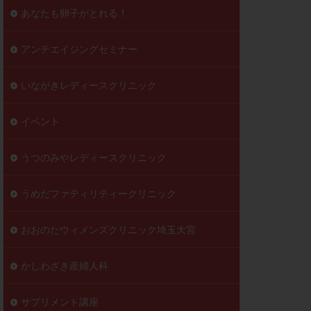
到達率
あなたも卵子がとれる！
自己注射
好胚盤胞
葉酸
アンチエイジングセミナー
透明帯除去培養
いながきレディースクリニック
伝子異常
顕微
顕微授精
イベント
ラクチン血症
胞
うつのみやレディースクリニック
うめだファティリティークリニック
おおのたウィメンズクリニック埼玉大宮
かしわざき産婦人科
サプリメント講座