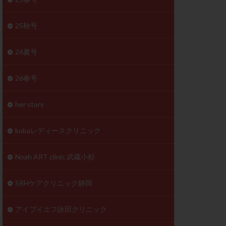
体
成分
排卵
25秋号
検査薬
26夏号
早期卵巣不全
26春号
未熟卵
正常形態率
her story
温活
漢方
理不順
生理周期
kobaレディースクリニック
性ホルモン
着床不全
Noah ART clinic 武蔵小杉
タイミング
SRHケアクリニック静岡
筋腫
粘膜下筋腫
精神安定剤
アイブイエフ詠田クリニック
下血腫