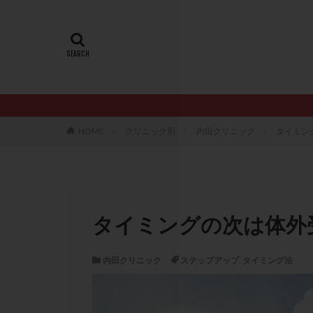
20代
22冬
AMH
ART
ERA
ERA検
LH
LUF
PCO
PCOS
PQQ
PRP療
HOME
クリニック別
内田クリニック
タイミン
アシストハッチン
イントラリピッド
おりもの
カ
カルシウムイオノ
タイミングの次は体外
クロミフェン
サプリメント
内田クリニック
ステップアップ
,
タイミング法
ステップアップ
ダイエット