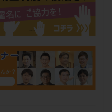
肥満
胎嚢
胎盤ポリープ
胚
胚培養
胚盤胞
胚盤胞
胚移植
腹腔鏡手術
腹腔鏡検査
膣内射精障害
膿精液症
然妊娠
自然排卵周期
自然移植周期
自費診療
良好胚
良
流改善
視床下部
貧血
貯卵
費用
転座
転院
数
通院頻度
連続採卵
運動
過分割胚
過食嘔吐
遺
残胎盤
里親
閉塞性無精子症
閉経
陰性
陽性反応
食生活
養子縁組
骨盤腹膜炎
高AMH
高FSH
高プロ
齢
高温期
高齢
高齢出産
黄体ホルモン
黄体化未破裂卵
黄体機能不全
黄体補充
検索