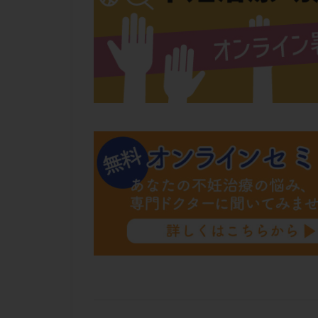
肝機能障害
胚盤胞移植
自然周期
自
融解方法
血
通院
通院回
遺残卵胞
遺
風疹
食事
高刺激
高年
黄体未破裂化卵胞