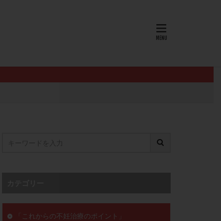
AID
ALICE
EndomeTRIO検査
L-カルニチン
OHSS
P4
PMS
PPOS法
査
ZyMot
ン抵抗性
オビドレル
イン
ロミッド
リ
クラッチ
カテゴリー
セックスレス
ョコレート嚢胞
「これからの不妊治療のポイント」