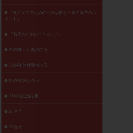
ンD
リスチム
「働く女性のための不妊治療と仕事の両立のポ
イント」
プラバノール
ゲステロン
『着床のためにできること』
ホルモン注射
ビタミン
2024年いい夫婦の日
フェリン
レトロゾール
2024年体外受精の日
妊検査
不妊治療
2024年妊活の日
症
不育症検査
がん
乳酸菌
21年版妊活検定
低AMH
体質改善
23冬号
凍結卵
23夏号