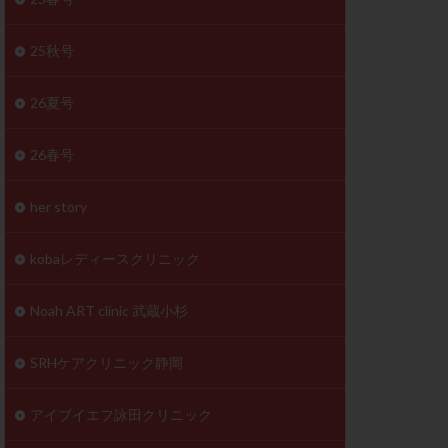
体
成分
排卵
25秋号
検査薬
26夏号
早期卵巣不全
26春号
未熟卵
正常形態率
her story
温活
漢方
理不順
生理周期
kobaレディースクリニック
性ホルモン
着床不全
Noah ART clinic 武蔵小杉
タイミング
SRHケアクリニック静岡
筋腫
粘膜下筋腫
精神安定剤
アイブイエフ詠田クリニック
下血腫