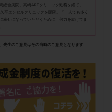
肥満
胎嚢
胎盤ポリープ
胚
胚培養
胚盤胞
胚盤胞
間総合病院、高崎ARTクリニック勤務を経て、
胚移植
腹腔鏡手術
腹腔鏡検査
膣内射精障害
膿精液症
に佐久平エンゼルクリニックを開院。「一人でも多く
然妊娠
自然排卵周期
自然移植周期
自費診療
良好胚
良
に幸せになっていただくために、努力を続けてま
流改善
視床下部
貧血
貯卵
費用
転座
転院
。
数
通院頻度
連続採卵
運動
過分割胚
過食嘔吐
遺
残胎盤
里親
閉塞性無精子症
閉経
陰性
陽性反応
り、先生のご意見はその当時のご意見となります
食生活
養子縁組
骨盤腹膜炎
高AMH
高FSH
高プロ
齢
高温期
高齢
高齢出産
黄体ホルモン
黄体化未破裂卵
黄体機能不全
黄体補充
検索