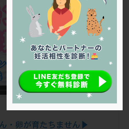
トリオ検査
トリソミー
ネフローゼ症候群
ビタミンC
ビタミ
ビブラマイシン
ピル
フーナーテスト
フェマーラ
フォ
ブライダルチェック
フラグメント
プラセンタ
プラノバール
プレコンセプション
プレドニン
プレマリン
プログラフ
プロ
プロバイオティクス
プロラクチン
ホルモン値
ホルモン投与
ホルモン補充法
ホルモン補充療法
マイクロポリープ
マルチ
メンタル
モザイク杯
モザイク胚
ラクトバチルス
ラクト
リュープリン
リュープロレリン注射
ルトラール
レコベル
バートソン
ロング法
一般不妊治療
下垂体不全
不妊
不
し方
不妊症
不妊鍼灸
不整脈
不正出血
不眠
不育
両卵管閉塞
中絶
中隔子宮
主治医変更
乏精子症
乳
二人目妊活
二段階胚移植
亜急性甲状腺炎
亜鉛
人工授精
低体重
低刺激
低年齢
低温期
体づくり
体外受精
重管理
体験談
保険診療
保険適用
偽嚢胞
偽閉経療法
低下症
先進医療
免疫異常
内膜スクラッチ
再発率
再開