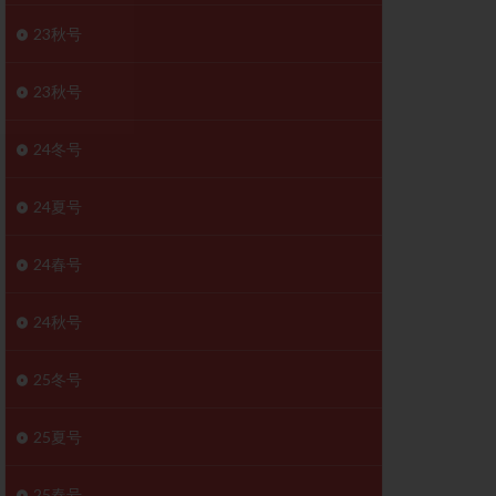
胚移植移植
23秋号
結
初期胚移植
医療保険
卵の数
23秋号
卵巣
巣機能不全
24冬号
卵管狭窄
原因不明
24夏号
受精障害
喫煙
24春号
群
多核受精
妊娠検査薬
24秋号
開
婦人科疾患
内膜受容能検査
25冬号
査
子宮収縮
25夏号
症
子宮鏡検査
障害
性感染症
25春号