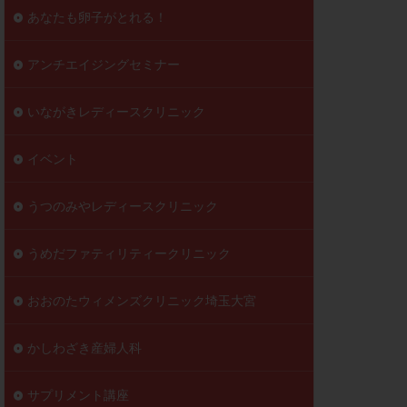
到達率
あなたも卵子がとれる！
自己注射
好胚盤胞
葉酸
アンチエイジングセミナー
透明帯除去培養
いながきレディースクリニック
伝子異常
顕微
顕微授精
イベント
ラクチン血症
胞
うつのみやレディースクリニック
うめだファティリティークリニック
おおのたウィメンズクリニック埼玉大宮
かしわざき産婦人科
サプリメント講座