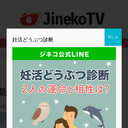
2人目妊活
2個戻し
2個移植
30代
3個移植
40代
BMI
CD138
DC胚
DFI
DHEA
E2
EMMA
査
ERPeak
FSH
FST
FTカテーテル
hCG
IMSI
MD-TESE
MRワクチン
MTHFR
NIPT
NK活性
NK細胞
閉じる
妊活どうぶつ診断
PCOS，妊活クイズ
PCPS
PFC-FD療法
PGT-A
PICSI
法
SEET法
SLE
TESE
Th検査
TORIO検査
TRIO検
ホルモン補充か自然周期か？
グ
アスピリン
アンタゴニスト法
アンチエイジング
インスリ
ウトロゲスタン
エコー
エストラーナテープ
エストロゲン
ウフマン療法
カウンセリング
ガニレスト
カバサール
カフェ
ファ
カンジタ
クラミジア
クリニック選び
グレード
ク
期か？
ゴナールエフ
コロナウイルス
コロナワクチン
サウナ
サプ
シート法
シェーングレン症候群
ショート法
シリンジ法
ス
周期
,
顕微授精
,
高年齢
,
高齢
ステップダウン
ストレス
スプリット
セカンドオピニオン
佐久平エンゼルクリニック
タイミング法
タイムラプス
ダイレクト分割
タクロリムス
チ