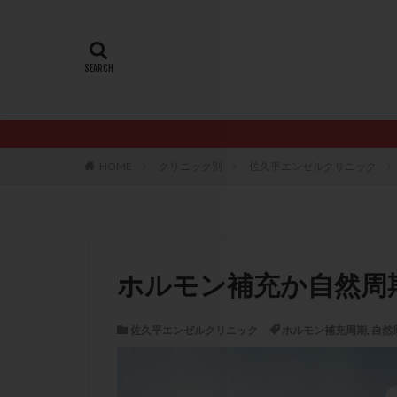
20代
22冬
AMH
ART
ERA
ERA検
LH
LUF
PCO
PCOS
PQQ
PRP療
HOME
クリニック別
佐久平エンゼルクリニック
アシストハッチン
イントラリピッド
おりもの
カ
カルシウムイオノ
ホルモン補充か自然周
クロミフェン
サプリメント
佐久平エンゼルクリニック
ホルモン補充周期
,
自然
ステップアップ
ダイエット