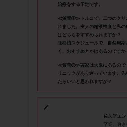
性行為
慢性
治療をする予定です。
抗セントロメア抗
≪質問①≫トルコで、二つのクリ
排卵予定日
れました。主人の精液検査と私の
排卵検査薬
はどちらをすすめられますか？
採卵後の過ごし方
胚移植スケジュールで、自然周期
早発卵巣不全
く、おすすめとかはあるのですか
染色体検査
正常胚
正常
≪質問②≫実家は大阪にあるので
無排卵
無月
リニックがあり迷っています。先
生理痛
産み
たらいいと思われますか？
男性不妊
病
着床前診断
移植周期
移
精子
精子の
佐久平エン
精索静脈瘤
卒業。東京