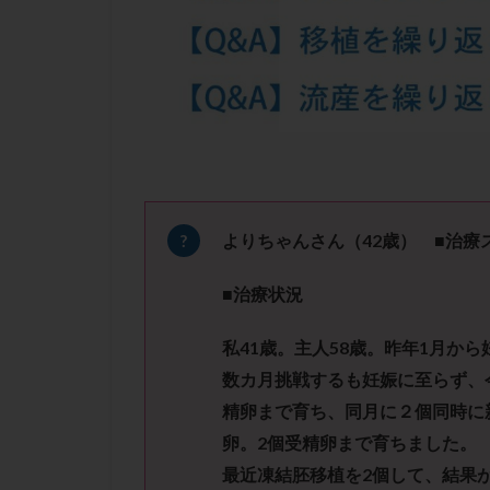
凍結卵子
凍
出産リスク
初診
刺激周
卵の質
卵の
卵巣の吊り上げ
卵巣機能低下
卵管留血症
双子
反復流
よりちゃんさん（42
歳）
■治療
培養
培養士
■治療状況
多精子授精
妊娠率
妊娠
私41歳。主人58歳。昨年1月か
子宮
子宮内
数カ月挑戦するも妊娠に至らず、今
子宮内膜炎
精卵まで育ち、同月に２個同時に
子宮外妊娠
卵。2個受精卵まで育ちました。
射精障害
屈
最近凍結胚移植を2個して、結果