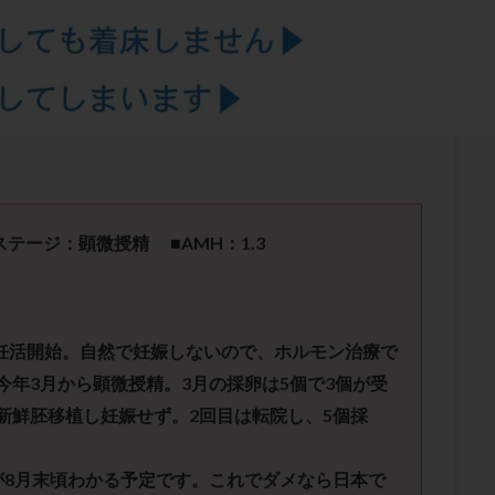
結卵移送
凍結精子
凍結胚
凍結胚盤胞
凍結胚移植
凍結
出産後
出血性黄体
分割胚
分割胚凍結
初期胚
初期胚凍
期
刺激方法
刺激法
前核期凍結
副作用
化学流産
輸送
卵子
卵子の老化
卵子の質
卵子凍結
卵子提供
卵巣刺激
卵巣嚢腫
卵巣多孔
卵巣年齢
卵巣機能
卵
卵巣過剰刺激症候群
卵管
卵管切除
卵管卵巣膿瘍
卵管水腫
卵管通水
卵管造影
卵管造影検査
卵管閉塞
卵胞
卵質
産
反復着床不全
受精
受精卵
受精卵凍結
受精率
ステージ：顕微授精 ■AMH：1.3
基礎体温
基礎体温表
変形卵
変性卵
多嚢胞性卵巣症候
夫婦生活
奇形率
妊娠
妊娠リスク
妊娠初期
妊娠判定
継続
妊娠継続率
妊活
妊活クイズ
妊活デビュー
妊活再
ら妊活開始。自然で妊娠しないので、ホルモン治療で
フローラ
子宮内細菌叢検査
子宮内膜
子宮内膜ポリープ
子宮
年3月から顕微授精。3月の採卵は5個で3個が受
子宮内膜異型増殖症
子宮内膜症
子宮内膜症性嚢胞
子宮卵管造影検
新鮮胚移植し妊娠せず。2回目は転院し、5個採
子宮奇形
子宮後屈
子宮筋腫
子宮筋腫，妊活クイズ
子宮腺筋
折
帝王切開
帝王切開瘢痕症候群
後屈子宮
性交渉
性交
が8月末頃わかる予定です。これでダメなら日本で