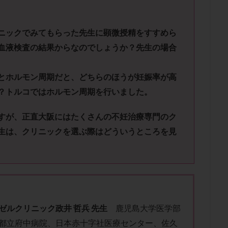
子宮内膜炎
成熟卵
抗TPO抗体
抗うつ剤
抗カルジオリピン抗
体
抗リン脂質抗体
抗核抗体
抗生剤
抗精子抗体
抗酸化
ニックでみてもらった先生に顕微授精をすすめら
排卵出血
排卵刺激
排卵周期
排卵周期法
排卵日
排卵日
血液検査の結果からなのでしょうか？先生の場合
排卵痛
排卵誘発
排卵誘発剤
排卵誘発法
排卵障害
採卵
採卵数
採精
断乳
新鮮卵子
新鮮精子
新鮮胚移植
とホルモン周期だと、どちらのほうが妊娠率が高
更年期
月経不順
月経周期
月経困難
月経痛
未成熟卵
？トルコではホルモン周期を行いました。
染色体異常
栄養素
桑実胚移植
検査
橋本病
機能性不妊
胚率
死産
治療のやめ時
治療計画
流産
流産対策
すが、正直大阪にはたくさんの不妊治療専門のク
経
無痛分娩
無精子症
無頭蓋症
生活習慣
生理
生
生は、クリニックを選ぶ際はどういうところを見
分け 妊活クイズ
甲状腺
甲状腺ホルモン
甲状腺機能不全
男
院選び
痛み
瘢痕症候群
着床
着床の検査
着床の窓
着床率
着床痛
着床障害
睡眠薬
禁欲
移植
移植の
植後
移植後の過ごし方
移植時期
稽留流産
空胞
筋膜下
質
精子凍結
精子提供
精子減少症
精子無力症
精液検査
ゼルクリニック政井 哲兵 先生
鹿児島大学医学部
糖質
経血量
経過措置
絨毛染色体検査
絨毛組織
絨毛膜
都立府中病院、日本赤十字社医療センター、佐久