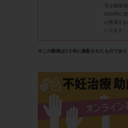
肝機能障害
市立国保浅
胚盤胞移植
2014年
自然周期
自
の患者さま
融解方法
血
いります」
通院
通院回
遺残卵胞
遺
※この動画は2３年に撮影されたものであ
風疹
食事
高刺激
高年
黄体未破裂化卵胞