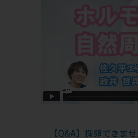
チラーヂン
ピックアップ障害
ブセレリン点鼻薬
ふりかけ法
プロテイン
ホルモン補充周期
ミトコンドリア
ラパロドリリング
レルミナ
ロ
不妊治療後の過ご
両側卵管切除術
二人目不妊
低グレード胚
体重増加
体
先天性甲状腺機能