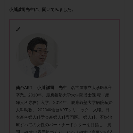
保険適用
偽嚢胞
偽閉経療法
小川誠司先生に、聞いてみました。
先天性甲状腺機能低下症
先進医療
免疫異常
内膜スクラッチ
再発率
再開
凍結卵
凍結卵子
凍結卵移送
凍結精子
凍結胚
凍結胚盤胞
凍結胚移植
凍結胚移植移植
出産リスク
出産後
出血性黄体
分割胚
分割胚凍結
初期胚
初期胚凍結
初期胚移植
初診
刺激周期
刺激方法
刺激法
前核期凍結
副作用
化学流産
医療保険
卵の数
卵の質
卵の輸送
卵子
仙台ART 小川 誠司 先生
名古屋市立大学医学部
卵子の老化
卵子の質
卵子凍結
卵子提供
卒業。2010年、慶應義塾大学大学院博士課 程（産
婦人科専攻）入学。2014年、慶應義塾大学病院産婦
卵巣
卵巣の吊り上げ
卵巣刺激
卵巣嚢腫
人科助教。 2020年仙台ARTクリニック 入職。日
卵巣多孔
卵巣年齢
卵巣機能
卵巣機能不全
本産科婦人科学会産婦人科専門医。 婦人科、不妊治
卵巣機能低下
卵巣過剰刺激症候群
卵管
療すべての女性のパートナードクターを目指し、質
卵管切除
卵管卵巣膿瘍
卵管水腫
卵管狭窄
問しや すい雰囲気づくり、わかりやすい言葉での説