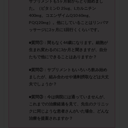
サプリメン
トも
1
ヶ月前からとり始めまし
メンタル
モザイク杯
モザイク胚
た。（ビタミン
D 25ug
、
L
カルニチン
ラクトバチルス
ラクトフェリン
ラパロドリリング
400mg
、コエンザイム
Q10 60mg
、
リュープリン
リュープロレリン注射
ルトラール
PQQ20mg
）。他にしていることはリンパマ
レコベル
レトロゾール
レルミナ
ッサージに
2
ヶ月に
1
回行くくらいです。
ロバートソン
ロング法
一般不妊治療
■質問①：
間もなく
44
歳になります。細胞が
下垂体不全
不妊
不妊検査
不妊治療
生まれ変わるのに
3
か月と聞きますが、自分
不妊治療後の過ごし方
不妊症
不妊鍼灸
たちで他にできること
はありますか？
不整脈
不正出血
不眠
不育症
■質問②：
サプリメントもいろいろ飲み始め
不育症検査
両側卵管切除術
両卵管閉塞
中絶
ましたが、組み合わせや過剰摂取などは大丈
中隔子宮
主治医変更
乏精子症
乳がん
夫でしょうか？
乳酸菌
二人目不妊
二人目妊活
二段階胚移植
■質問③：
今は病院には通っていませんが、
亜急性甲状腺炎
亜鉛
人工授精
低AMH
これまでの治療経過を見て、先生のクリニッ
低グレード胚
低体重
低刺激
低年齢
クに同じような患者さ
んがいた場合、どんな
低温期
体づくり
体外受精
体質改善
治療を提案されますか？
体重増加
体重管理
体験談
保険診療