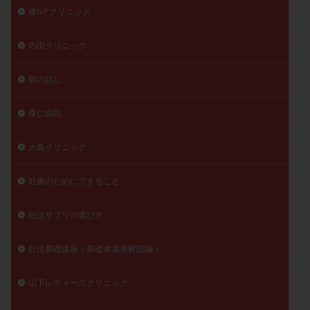
俵IVFクリニック
内田クリニック
卵の話し
厚仁病院
大島クリニック
妊娠のためにできること
妊活サプリの選び方
妊活基礎講座＜基礎体温表解説編＞
山下レディースクリニック