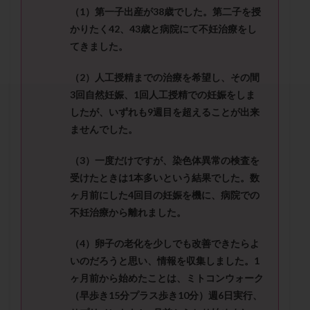
セカンドオピニオン
セックスレス
ダイエット
（
1
）第一子出産が
38
歳でした。第二子を授
タイミング法
タイムラプス
ダイレクト分割
かりたく
42
、
43
歳と病院にて不妊治療をし
てきました。
タクロリムス
チョコレート嚢胞
チラーヂン
トリオ検査
トリソミー
ネフローゼ症候群
（
2
）人工授精までの治療を希望し、その間
ビタミンC
ビタミンD
ピックアップ障害
3
回自然妊娠、
1
回人工授精での妊娠をしま
ビブラマイシン
ピル
フーナーテスト
したが、いずれ
も
9
週目を超えることが出来
ませんでした。
フェマーラ
フォリスチム
ブセレリン点鼻薬
ブライダルチェック
フラグメント
プラセンタ
（
3
）一度だけですが、染色体異常の検査を
プラノバール
プラバノール
ふりかけ法
受けたときは
1
本多いという結果でした。数
プレコンセプション
プレドニン
プレマリン
ヶ月前にした
4
回
目の妊娠を機に、病院での
不妊治療から離れました。
プログラフ
プロゲステロン
プロテイン
プロバイオティクス
プロラクチン
ホルモン値
（
4
）卵子の老化を少しでも改善できたらよ
ホルモン投与
ホルモン注射
ホルモン補充周期
いのだろうと思い、情報を収集しました。
1
ホルモン補充法
ホルモン補充療法
ヶ月前から始めたことは、ミトコンウォーク
（早歩き
15
分プラス歩き
10
分）週
6
日実行、
マイクロポリープ
マルチビタミン
ミトコンドリア