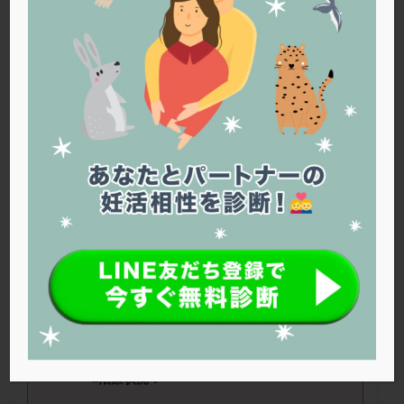
PQQ
PRP療法
SEET法
SLE
TESE
Th検査
TORIO検査
TRIO検査
ZyMot
アシストハッチング
アスピリン
アンタゴニスト法
アンチエイジング
インスリン抵抗性
イントラリピッド
ウトロゲスタン
エコー
エストラーナテープ
エストロゲン
オビドレル
おりもの
カウフマン療法
カウンセリング
ガニレスト
カバサール
カフェイン
カルシウムイオノファ
カンジタ
クラミジア
クリニック選び
グレード
クロミッド
■ニックネーム：ししさん（
43
歳） ■治
療ステージ：病院に通わず自分たちで妊活中
クロミフェン
ゴナールエフ
コロナウイルス
コロナワクチン
サウナ
サプリ
サプリメント
■妊活期間：
2
年～
3
年 ■精液所見：異
シート法
シェーングレン症候群
ショート法
常なし
シリンジ法
スクラッチ
ステップアップ
■治療状況：
ステップダウン
ストレス
スプリット