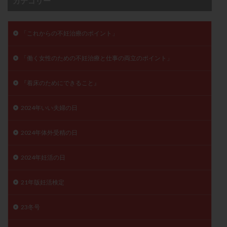
カテゴリー
精子
精子の質
精子凍結
精子提供
精子減少症
精子無力症
精液検査
精神安定剤
「これからの不妊治療のポイント」
精索静脈瘤
糖質
経血量
経過措置
絨毛染色体検査
絨毛組織
絨毛膜下血腫
「働く女性のための不妊治療と仕事の両立のポイント」
肝機能障害
肥満
胎嚢
胎盤ポリープ
胚
『着床のためにできること』
胚培養
胚盤胞
胚盤胞到達率
胚盤胞移植
胚移植
腹腔鏡手術
腹腔鏡検査
膣内射精障害
2024年いい夫婦の日
膿精液症
自己注射
自然周期
自然妊娠
2024年体外受精の日
自然排卵周期
自然移植周期
自費診療
良好胚
良好胚盤胞
葉酸
融解方法
血流改善
2024年妊活の日
視床下部
貧血
貯卵
費用
転座
転院
透明帯除去培養
通院
通院回数
21年版妊活検定
通院頻度
連続採卵
運動
過分割胚
23冬号
過食嘔吐
遺伝子異常
遺残卵胞
遺残胎盤
里親
閉塞性無精子症
閉経
陰性