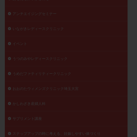
アンチエイジングセミナー
いながきレディースクリニック
イベント
うつのみやレディースクリニック
うめだファティリティークリニック
おおのたウィメンズクリニック埼玉大宮
かしわざき産婦人科
サプリメント講座
ステップアップの時に考える、妊娠しやすい体づくり