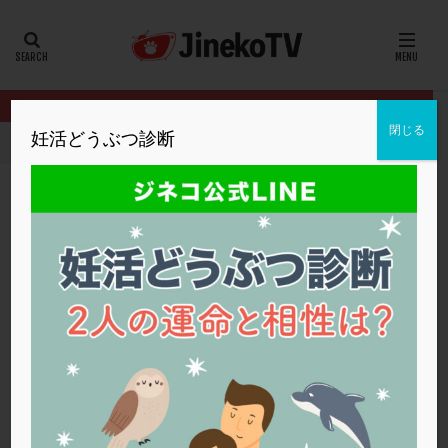
カテゴリー
タグ
閉じる
妊活どうぶつ診断
HOME
クリニック別
仙台ART
サプリメントの正しい摂取方法
20代
22冬
2人目妊活
2個戻し
2個移植
30代
3個移植
40代
AID
ALICE
AMH
ART
BMI
CD138
DC胚
DFI
サプリメントの正しい摂取方法は？
DHEA
E2
EMMA
EndomeTRIO検査
仙台ART
サプリ
,
サプリメント
,
高年齢
,
高齢
ERA
ERA検査
ERPeak
FSH
FST
FTカテーテル
hCG
IMSI
L-カルニチン
仙台ART
LH
LUF
MD-TESE
MRワクチン
MTHFR
NIPT
NK活性
NK細胞
OHSS
P4
PCO
PCOS
PCOS，妊活クイズ
PCPS
PFC-FD療法
PGT-A
PICSI
PMS
PPOS法