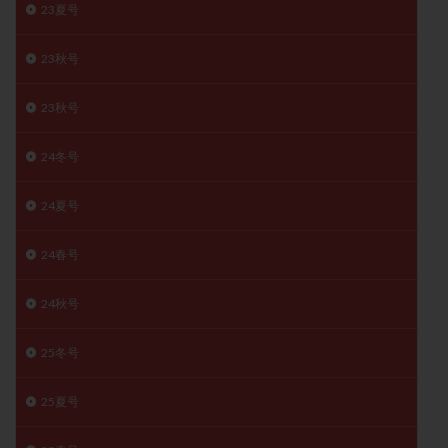
23夏号
陽性反応
顕微
顕微授精
風疹
食事
食生活
養子縁組
骨盤腹膜炎
高AMH
23秋号
高FSH
高プロラクチン血症
高刺激
高年齢
23秋号
高温期
高齢
高齢出産
黄体ホルモン
黄体化未破裂卵胞
黄体未破裂化卵胞
黄体機能不全
24冬号
黄体補充
24夏号
検索
24春号
24秋号
25冬号
25夏号