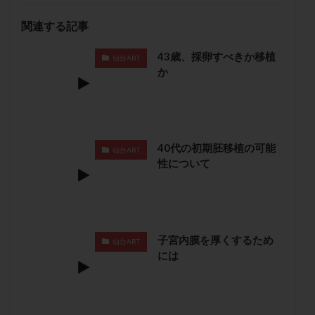
子宮奇形
子宮後屈
子宮筋腫
関連する記事
子宮筋腫，妊活クイズ
子宮腺筋症
子宮鏡検査
43歳、採卵すべきか移植
射精障害
屈折
帝王切開
帝王切開瘢痕症候群
仙台ART
か
後屈子宮
性交渉
性交障害
性感染症
性行為
慢性子宮内膜炎
成熟卵
抗TPO抗体
抗うつ剤
抗カルジオリピン抗体
抗セントロメア抗体
抗リン脂質抗体
抗核抗体
40代の初期胚移植の可能
仙台ART
抗生剤
抗精子抗体
抗酸化成分
排卵
性について
排卵予定日
排卵出血
排卵刺激
排卵周期
排卵周期法
排卵日
排卵日検査薬
排卵検査薬
排卵痛
排卵誘発
排卵誘発剤
排卵誘発法
子宮内膜を厚くするため
仙台ART
排卵障害
採卵
採卵後の過ごし方
採卵数
には
採精
断乳
新鮮卵子
新鮮精子
新鮮胚移植
早期卵巣不全
早発卵巣不全
更年期
月経不順
月経周期
月経困難