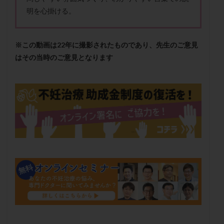
卵管留血症
卵管通水
卵管造影
卵管造影検査
明を心掛ける。
卵管閉塞
卵胞
卵質
原因不明
双子
反復流産
反復着床不全
受精
受精卵
※この動画は22年に撮影されたものであり、先生のご意見
受精卵凍結
受精率
受精障害
喫煙
培養
はその当時のご意見となります
培養士
基礎体温
基礎体温表
変形卵
変性卵
多嚢胞性卵巣症候群
多核受精
多精子授精
夫婦生活
奇形率
妊娠
妊娠リスク
妊娠初期
妊娠判定
妊娠検査薬
妊娠率
妊娠継続
妊娠継続率
妊活
妊活クイズ
妊活デビュー
妊活再開
婦人科疾患
子宮
子宮内フローラ
子宮内細菌叢検査
子宮内膜
子宮内膜ポリープ
子宮内膜受容能検査
子宮内膜炎
子宮内膜異型増殖症
子宮内膜症
子宮内膜症性嚢胞
子宮卵管造影検査
子宮収縮
子宮外妊娠