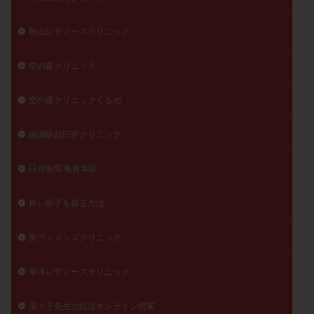
秋山レディースクリニック
空の森クリニック
空の森クリニックくるめ
綾瀬駅前臼井クリニック
臼井医院 亀有本院
良い卵子を採る方法
英ウィメンズクリニック
草津レディースクリニック
菜々子先生の妊活オンライン授業