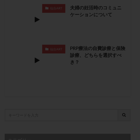
月経痛
未成熟卵
未熟卵
染色体検査
夫婦の妊活時のコミュニ
仙台ART
ケーションについて
染色体異常
栄養素
桑実胚移植
検査
橋本病
機能性不妊
正常形態率
正常胚
正常胚率
死産
治療のやめ時
治療計画
流産
流産対策
温活
漢方
無排卵
PRP療法の自費診療と保険
仙台ART
無月経
無痛分娩
無精子症
無頭蓋症
診療、どちらを選択すべ
き？
生活習慣
生理
生理不順
生理周期
生理痛
産み分け 妊活クイズ
甲状腺
甲状腺ホルモン
甲状腺機能不全
男性ホルモン
男性不妊
病院選び
痛み
瘢痕症候群
着床
着床の検査
着床の窓
着床不全
着床前診断
着床率
着床痛
着床障害
睡眠薬
禁欲
移植
移植のタイミング
移植周期
移植後
移植後の過ごし方
移植時期
稽留流産
空胞
筋膜下筋腫
粘膜下筋腫