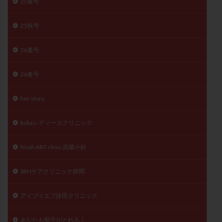
25春号
25秋号
26夏号
26春号
her story
kobaレディースクリニック
Noah ART clinic 武蔵小杉
SRHケアクリニック静岡
アイブイエフ詠田クリニック
あなたも卵子がとれる！