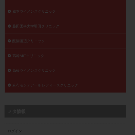
蔵本ウイメンズクリニック
藤田医科大学羽田クリニック
醍醐渡辺クリニック
高崎ARTクリニック
高橋ウイメンズクリニック
麻布モンテアール レディースクリニック
メタ情報
ログイン