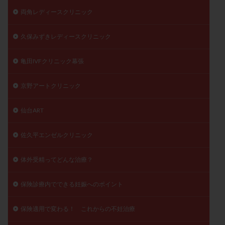
両角レディースクリニック
久保みずきレディースクリニック
亀田IVFクリニック幕張
京野アートクリニック
仙台ART
佐久平エンゼルクリニック
体外受精ってどんな治療？
保険診療内でできる妊娠へのポイント
保険適用で変わる！ これからの不妊治療