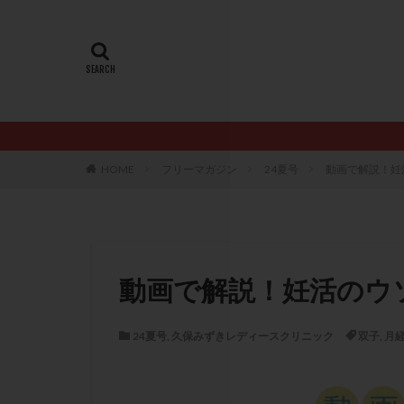
20代
22冬
AMH
ART
ERA
ERA検
LH
LUF
PCO
PCOS
PQQ
PRP療
HOME
フリーマガジン
24夏号
動画で解説！妊
アシストハッチン
イントラリピッド
おりもの
カ
カルシウムイオノ
動画で解説！妊活のウ
クロミフェン
サプリメント
24夏号
,
久保みずきレディースクリニック
双子
,
月
ステップアップ
ダイエット