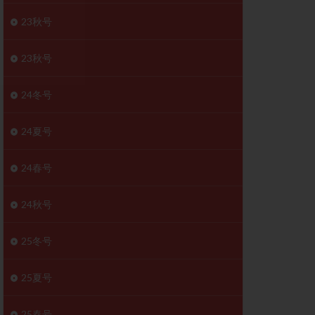
胚移植移植
23秋号
結
初期胚移植
医療保険
卵の数
23秋号
卵巣
巣機能不全
24冬号
卵管狭窄
原因不明
24夏号
受精障害
喫煙
24春号
群
多核受精
妊娠検査薬
24秋号
開
婦人科疾患
内膜受容能検査
25冬号
査
子宮収縮
25夏号
症
子宮鏡検査
障害
性感染症
25春号