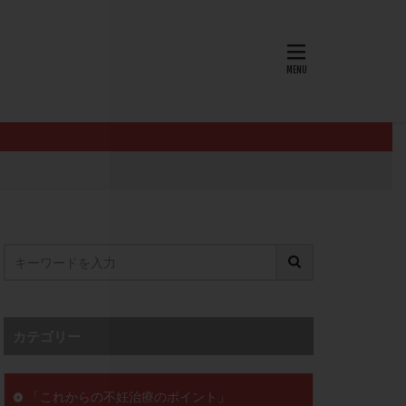
AID
ALICE
EndomeTRIO検査
L-カルニチン
OHSS
P4
PMS
PPOS法
査
ZyMot
ン抵抗性
オビドレル
イン
ロミッド
リ
クラッチ
カテゴリー
セックスレス
ョコレート嚢胞
「これからの不妊治療のポイント」