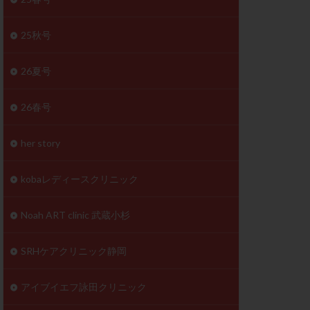
体
成分
排卵
25秋号
検査薬
26夏号
早期卵巣不全
26春号
未熟卵
正常形態率
her story
温活
漢方
理不順
生理周期
kobaレディースクリニック
性ホルモン
着床不全
Noah ART clinic 武蔵小杉
タイミング
SRHケアクリニック静岡
筋腫
粘膜下筋腫
精神安定剤
アイブイエフ詠田クリニック
下血腫