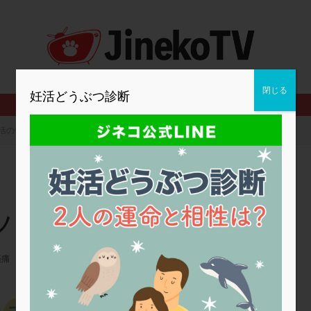
2人目妊活
2個戻し
2個移植
30代
3個移植
40代
BMI
CD138
DC胚
DFI
DHEA
E2
EMMA
査
ERPeak
FSH
FST
FTカテーテル
hCG
IMSI
MD-TESE
MRワクチン
MTHFR
NIPT
NK活性
NK細胞
閉じる
妊活どうぶつ診断
PCOS，妊活クイズ
PCPS
PFC-FD療法
PGT-A
PICSI
法
SEET法
SLE
TESE
Th検査
TORIO検査
TRIO検
活のウソ・ホント/石原先生
グ
アスピリン
アンタゴニスト法
アンチエイジング
インスリ
ウトロゲスタン
エコー
エストラーナテープ
エストロゲン
ウフマン療法
カウンセリング
ガニレスト
カバサール
カフェ
ファ
カンジタ
クラミジア
クリニック選び
グレード
ク
ソ・ホント/石原先生
ゴナールエフ
コロナウイルス
コロナワクチン
サウナ
サプ
シート法
シェーングレン症候群
ショート法
シリンジ法
ス
経痛
ステップダウン
ストレス
スプリット
セカンドオピニオン
24夏号
タイミング法
タイムラプス
ダイレクト分割
タクロリムス
チ