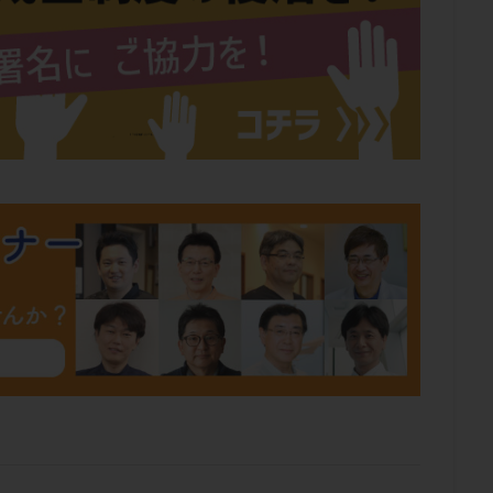
肥満
胎嚢
胎盤ポリープ
胚
胚培養
胚盤胞
胚盤胞
胚移植
腹腔鏡手術
腹腔鏡検査
膣内射精障害
膿精液症
然妊娠
自然排卵周期
自然移植周期
自費診療
良好胚
良
流改善
視床下部
貧血
貯卵
費用
転座
転院
数
通院頻度
連続採卵
運動
過分割胚
過食嘔吐
遺
残胎盤
里親
閉塞性無精子症
閉経
陰性
陽性反応
食生活
養子縁組
骨盤腹膜炎
高AMH
高FSH
高プロ
齢
高温期
高齢
高齢出産
黄体ホルモン
黄体化未破裂卵
黄体機能不全
黄体補充
検索