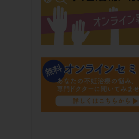
肝機能障害
胚盤胞移植
自然周期
自
融解方法
血
通院
通院回
遺残卵胞
遺
風疹
食事
高刺激
高年
黄体未破裂化卵胞