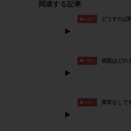
関連する記事
どうすれば
24夏号
病院はどの
25夏号
異常なしで
26春号