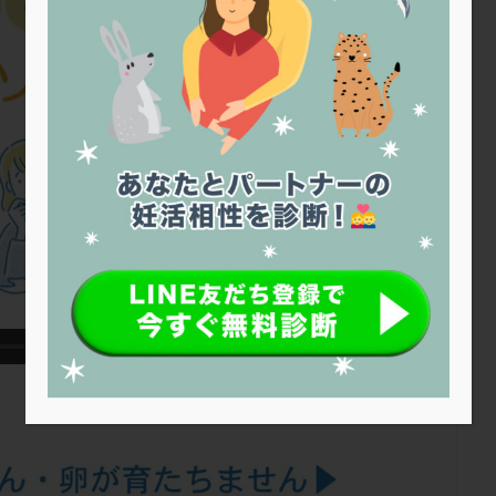
トリオ検査
トリソミー
ネフローゼ症候群
ビタミンC
ビタミ
ビブラマイシン
ピル
フーナーテスト
フェマーラ
フォ
ブライダルチェック
フラグメント
プラセンタ
プラノバール
プレコンセプション
プレドニン
プレマリン
プログラフ
プロ
プロバイオティクス
プロラクチン
ホルモン値
ホルモン投与
ホルモン補充法
ホルモン補充療法
マイクロポリープ
マルチ
メンタル
モザイク杯
モザイク胚
ラクトバチルス
ラクト
リュープリン
リュープロレリン注射
ルトラール
レコベル
バートソン
ロング法
一般不妊治療
下垂体不全
不妊
不
し方
不妊症
不妊鍼灸
不整脈
不正出血
不眠
不育
両卵管閉塞
中絶
中隔子宮
主治医変更
乏精子症
乳
二人目妊活
二段階胚移植
亜急性甲状腺炎
亜鉛
人工授精
低体重
低刺激
低年齢
低温期
体づくり
体外受精
重管理
体験談
保険診療
保険適用
偽嚢胞
偽閉経療法
低下症
先進医療
免疫異常
内膜スクラッチ
再発率
再開