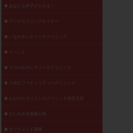
到達率
あなたも卵子がとれる！
自己注射
好胚盤胞
葉酸
アンチエイジングセミナー
透明帯除去培養
いながきレディースクリニック
伝子異常
顕微
顕微授精
イベント
ラクチン血症
胞
うつのみやレディースクリニック
うめだファティリティークリニック
おおのたウィメンズクリニック埼玉大宮
かしわざき産婦人科
サプリメント講座