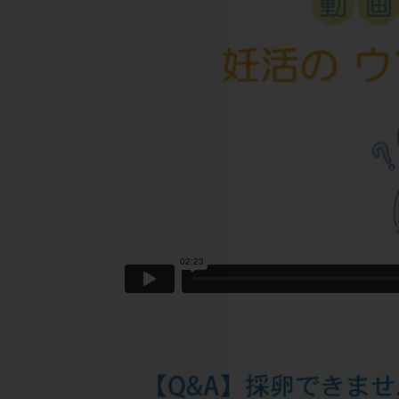
チラーヂン
ピックアップ障害
ブセレリン点鼻薬
ふりかけ法
プロテイン
ホルモン補充周期
ミトコンドリア
ラパロドリリング
レルミナ
ロ
不妊治療後の過ご
両側卵管切除術
二人目不妊
低グレード胚
体重増加
体
先天性甲状腺機能