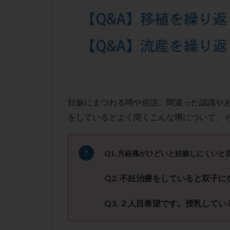
凍結卵子
凍
出産リスク
初診
刺激周
卵の質
卵の
卵巣の吊り上げ
卵巣機能低下
卵管留血症
妊娠にまつわる噂や俗説。間違った認識や
双子
反復流
をしているとよく聞くこんな噂について、
培養
培養士
多精子授精
Q1. 月経痛がひどいと妊娠しにくい
妊娠率
妊娠
子宮
子宮内
Q2. 不妊治療をしていると双子
子宮内膜炎
Q3. ２人目希望です。授乳して
子宮外妊娠
射精障害
屈