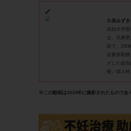
性行為
慢性
抗セントロメア抗
排卵予定日
久保みずき
高知大学医
排卵検査薬
士。兵庫県
採卵後の過ごし方
経て、20
早発卵巣不全
診療所勤務
染色体検査
ざした総合
正常胚
正常
療／婦人科
無排卵
無月
生理痛
産み
男性不妊
病
※この動画は2024年に撮影されたもので
着床前診断
移植周期
移
精子
精子の
精索静脈瘤