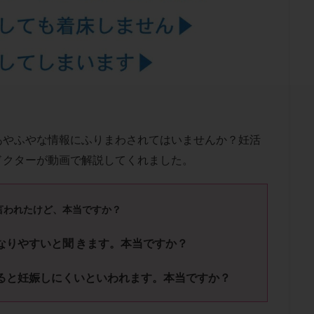
結卵移送
凍結精子
凍結胚
凍結胚盤胞
凍結胚移植
凍結
出産後
出血性黄体
分割胚
分割胚凍結
初期胚
初期胚凍
期
刺激方法
刺激法
前核期凍結
副作用
化学流産
輸送
卵子
卵子の老化
卵子の質
卵子凍結
卵子提供
卵巣刺激
卵巣嚢腫
卵巣多孔
卵巣年齢
卵巣機能
卵
卵巣過剰刺激症候群
卵管
卵管切除
卵管卵巣膿瘍
卵管水腫
卵管通水
卵管造影
卵管造影検査
卵管閉塞
卵胞
卵質
あやふやな情報にふりまわされてはいませんか？妊活
産
反復着床不全
受精
受精卵
受精卵凍結
受精率
ドクターが動画で解説してくれました。
基礎体温
基礎体温表
変形卵
変性卵
多嚢胞性卵巣症候
夫婦生活
奇形率
妊娠
妊娠リスク
妊娠初期
妊娠判定
と言われたけど、本当ですか？
継続
妊娠継続率
妊活
妊活クイズ
妊活デビュー
妊活再
フローラ
子宮内細菌叢検査
子宮内膜
子宮内膜ポリープ
子宮
になりやすいと聞 きます。本当ですか？
子宮内膜異型増殖症
子宮内膜症
子宮内膜症性嚢胞
子宮卵管造影検
いると妊娠しにくいといわれます。本当ですか？
子宮奇形
子宮後屈
子宮筋腫
子宮筋腫，妊活クイズ
子宮腺筋
折
帝王切開
帝王切開瘢痕症候群
後屈子宮
性交渉
性交