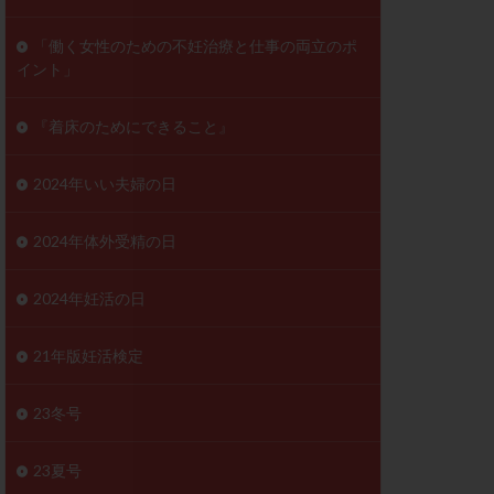
ンD
リスチム
「働く女性のための不妊治療と仕事の両立のポ
イント」
プラバノール
ゲステロン
『着床のためにできること』
ホルモン注射
ビタミン
2024年いい夫婦の日
フェリン
レトロゾール
2024年体外受精の日
妊検査
不妊治療
2024年妊活の日
症
不育症検査
がん
乳酸菌
21年版妊活検定
低AMH
体質改善
23冬号
凍結卵
23夏号