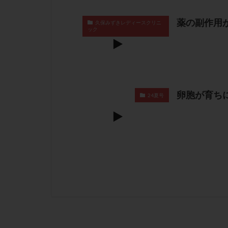
薬の副作用
久保みずきレディースクリニ
ック
卵胞が育ち
24夏号