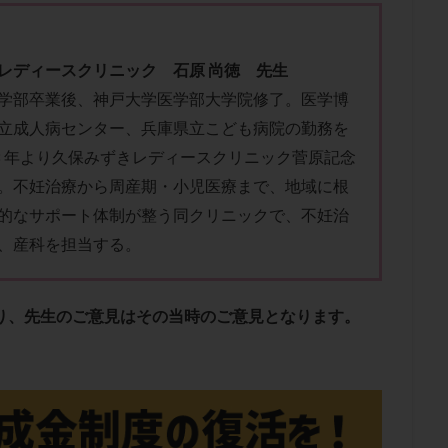
子宮内膜炎
成熟卵
抗TPO抗体
抗うつ剤
抗カルジオリピン抗
体
抗リン脂質抗体
抗核抗体
抗生剤
抗精子抗体
抗酸化
排卵出血
排卵刺激
排卵周期
排卵周期法
排卵日
排卵日
レディースクリニック 石原 尚徳 先生
学部卒業後、神戸大学医学部大学院修了。医学博
排卵痛
排卵誘発
排卵誘発剤
排卵誘発法
排卵障害
採卵
立成人病センター、兵庫県立こども病院の勤務を
採卵数
採精
断乳
新鮮卵子
新鮮精子
新鮮胚移植
08 年より久保みずきレディースクリニック菅原記念
更年期
月経不順
月経周期
月経困難
月経痛
未成熟卵
。不妊治療から周産期・小児医療まで、地域に根
染色体異常
栄養素
桑実胚移植
検査
橋本病
機能性不妊
的なサポート体制が整う同クリニックで、不妊治
胚率
死産
治療のやめ時
治療計画
流産
流産対策
、産科を担当する。
経
無痛分娩
無精子症
無頭蓋症
生活習慣
生理
生
分け 妊活クイズ
甲状腺
甲状腺ホルモン
甲状腺機能不全
男
院選び
痛み
瘢痕症候群
着床
着床の検査
着床の窓
あり、先生のご意見はその当時のご意見となります。
着床率
着床痛
着床障害
睡眠薬
禁欲
移植
移植の
植後
移植後の過ごし方
移植時期
稽留流産
空胞
筋膜下
質
精子凍結
精子提供
精子減少症
精子無力症
精液検査
糖質
経血量
経過措置
絨毛染色体検査
絨毛組織
絨毛膜