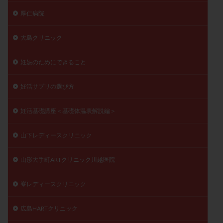
厚仁病院
大島クリニック
妊娠のためにできること
妊活サプリの選び方
妊活基礎講座＜基礎体温表解説編＞
山下レディースクリニック
山形大手町ARTクリニック川越医院
峯レディースクリニック
広島HARTクリニック