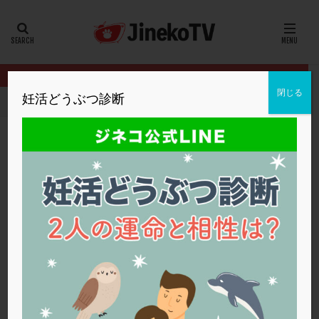
カテゴリー
タグ
閉じる
妊活どうぶつ診断
HOME
クリニック別
ソフィアレディー スクリニック水道町
20代
22冬
2人目妊活
2個戻し
2個移植
30代
3個移植
40代
AID
ALICE
AMH
ART
BMI
CD138
DC胚
DFI
2個胚移植の場合、グレードの悪いほうの影響
DHEA
E2
EMMA
EndomeTRIO検査
はある？
ERA
ERA検査
ERPeak
FSH
FST
ソフィアレディー スクリニック水道町
二段階胚移植
FTカテーテル
hCG
IMSI
L-カルニチン
ソフィアレディー スクリニック水道町
LH
LUF
MD-TESE
MRワクチン
MTHFR
NIPT
NK活性
NK細胞
OHSS
P4
PCO
PCOS
PCOS，妊活クイズ
PCPS
PFC-FD療法
PGT-A
PICSI
PMS
PPOS法