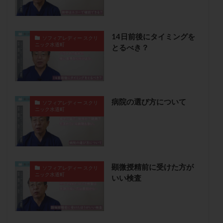
保険適用
偽嚢胞
偽閉経療法
先天性甲状腺機能低下症
先進医療
免疫異常
14日前後にタイミングを
内膜スクラッチ
再発率
再開
凍結卵
ソフィアレディー スクリ
ニック水道町
とるべき？
凍結卵子
凍結卵移送
凍結精子
凍結胚
凍結胚盤胞
凍結胚移植
凍結胚移植移植
出産リスク
出産後
出血性黄体
分割胚
分割胚凍結
初期胚
初期胚凍結
初期胚移植
病院の選び方について
ソフィアレディー スクリ
ニック水道町
初診
刺激周期
刺激方法
刺激法
前核期凍結
副作用
化学流産
医療保険
卵の数
卵の質
卵の輸送
卵子
卵子の老化
卵子の質
卵子凍結
卵子提供
顕微授精前に受けた方が
ソフィアレディー スクリ
卵巣
卵巣の吊り上げ
卵巣刺激
卵巣嚢腫
ニック水道町
いい検査
卵巣多孔
卵巣年齢
卵巣機能
卵巣機能不全
卵巣機能低下
卵巣過剰刺激症候群
卵管
卵管切除
卵管卵巣膿瘍
卵管水腫
卵管狭窄