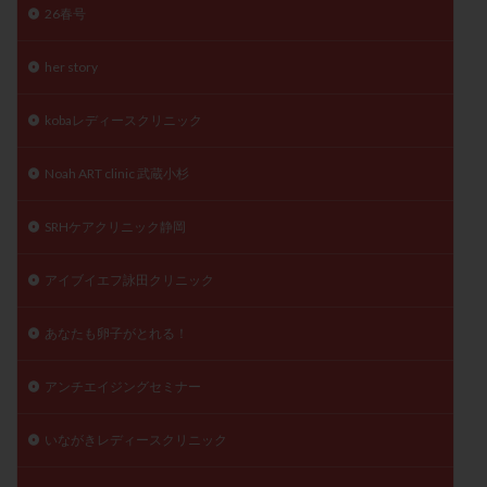
26春号
精子
精子の質
精子凍結
精子提供
精子減少症
精子無力症
精液検査
精神安定剤
her story
精索静脈瘤
糖質
経血量
経過措置
kobaレディースクリニック
絨毛染色体検査
絨毛組織
絨毛膜下血腫
肝機能障害
肥満
胎嚢
胎盤ポリープ
胚
Noah ART clinic 武蔵小杉
胚培養
胚盤胞
胚盤胞到達率
胚盤胞移植
胚移植
腹腔鏡手術
腹腔鏡検査
膣内射精障害
SRHケアクリニック静岡
膿精液症
自己注射
自然周期
自然妊娠
アイブイエフ詠田クリニック
自然排卵周期
自然移植周期
自費診療
良好胚
良好胚盤胞
葉酸
融解方法
血流改善
あなたも卵子がとれる！
視床下部
貧血
貯卵
費用
転座
転院
透明帯除去培養
通院
通院回数
アンチエイジングセミナー
通院頻度
連続採卵
運動
過分割胚
いながきレディースクリニック
過食嘔吐
遺伝子異常
遺残卵胞
遺残胎盤
里親
閉塞性無精子症
閉経
陰性