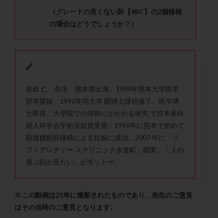
セカンドオピニオン
セックスレス
ダイエット
（グレードの良くない胚【
4BC
】の
2
個移植
タイミング法
タイムラプス
ダイレクト分割
の場合はどうでしょうか？）
タクロリムス
チョコレート嚢胞
チラーヂン
トリオ検査
トリソミー
ネフローゼ症候群
ビタミンC
ビタミンD
ピックアップ障害
ビブラマイシン
ピル
フーナーテスト
岩政 仁 先生 熊本県出身。1984年熊本大学医学
フェマーラ
フォリスチム
ブセレリン点鼻薬
部卒業後、1990年同大学 院博士課程修了、医学博
ブライダルチェック
フラグメント
プラセンタ
士取得。大学院での排卵にかかわる研究 で日本産科
プラノバール
プラバノール
ふりかけ法
婦人科学会学術奨励賞受賞。1996年に熊本で初めて
プレコンセプション
プレドニン
プレマリン
顕微授精胚移植による妊娠に成功。2007 年に「ソ
フィアレディー スクリニック水道町」開業。「人の
プログラフ
プロゲステロン
プロテイン
喜ぶ顔が見たい」がモットー。
プロバイオティクス
プロラクチン
ホルモン値
ホルモン投与
ホルモン注射
ホルモン補充周期
※この動画は21年に撮影されたものであり、先生のご意見
ホルモン補充法
ホルモン補充療法
はその当時のご意見となります。
マイクロポリープ
マルチビタミン
ミトコンドリア