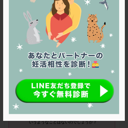
PQQ
PRP療法
SEET法
SLE
TESE
Th検査
TORIO検査
TRIO検査
ZyMot
アシストハッチング
アスピリン
アンタゴニスト法
アンチエイジング
インスリン抵抗性
イントラリピッド
ウトロゲスタン
エコー
エストラーナテープ
エストロゲン
オビドレル
おりもの
カウフマン療法
カウンセリング
ガニレスト
カバサール
カフェイン
カルシウムイオノファ
カンジタ
クラミジア
クリニック選び
グレード
クロミッド
凍結胚移植でグレードの良い胚と、あまり良
クロミフェン
ゴナールエフ
コロナウイルス
くない胚の
2
個移植を行う場合、
着床率に違
コロナワクチン
サウナ
サプリ
サプリメント
いなどありますか？
シート法
シェーングレン症候群
ショート法
シリンジ法
スクラッチ
ステップアップ
グレードの悪いほうに引っ張られてしまうと
いうようなことはないのでしょうか？
ステップダウン
ストレス
スプリット