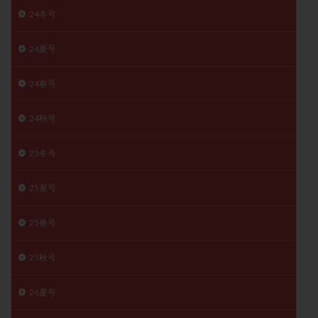
24冬号
月経痛
未成熟卵
未熟卵
染色体検査
染色体異常
栄養素
桑実胚移植
検査
24夏号
橋本病
機能性不妊
正常形態率
正常胚
正常胚率
死産
治療のやめ時
治療計画
24春号
流産
流産対策
温活
漢方
無排卵
24秋号
無月経
無痛分娩
無精子症
無頭蓋症
生活習慣
生理
生理不順
生理周期
25冬号
生理痛
産み分け 妊活クイズ
甲状腺
甲状腺ホルモン
甲状腺機能不全
男性ホルモン
25夏号
男性不妊
病院選び
痛み
瘢痕症候群
25春号
着床
着床の検査
着床の窓
着床不全
着床前診断
着床率
着床痛
着床障害
25秋号
睡眠薬
禁欲
移植
移植のタイミング
移植周期
移植後
移植後の過ごし方
移植時期
26夏号
稽留流産
空胞
筋膜下筋腫
粘膜下筋腫