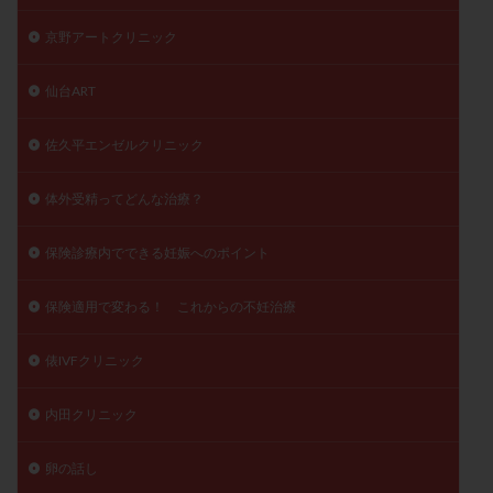
京野アートクリニック
仙台ART
佐久平エンゼルクリニック
体外受精ってどんな治療？
保険診療内でできる妊娠へのポイント
保険適用で変わる！ これからの不妊治療
俵IVFクリニック
内田クリニック
卵の話し