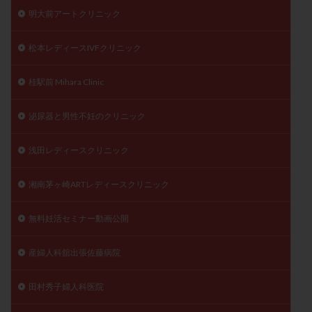
明大前アートクリニック
松本レディースIVFクリニック
桂駅前 Mihara Clinic
泌尿器と男性不妊のクリニック
浅田レディースクリニック
湘南茅ヶ崎ARTレディースクリニック
無料妊活セミナー動画公開
産婦人科舘出張佐藤病院
田村秀子婦人科医院