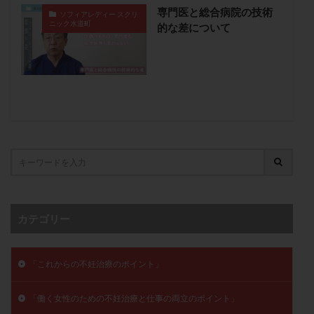
専門医と総合病院の技術
卵管留血症
卵管通水
卵管造影
卵管造影検査
ソフィアレディー スクリ
ニック水道町
的な差について
卵管閉塞
卵胞
卵質
原因不明
双子
反復流産
反復着床不全
受精
受精卵
受精卵凍結
受精率
受精障害
喫煙
培養
培養士
基礎体温
基礎体温表
変形卵
変性卵
多嚢胞性卵巣症候群
多核受精
多精子授精
夫婦生活
奇形率
妊娠
妊娠リスク
妊娠初期
妊娠判定
妊娠検査薬
妊娠率
妊娠継続
妊娠継続率
妊活
妊活クイズ
妊活デビュー
妊活再開
カテゴリー
婦人科疾患
子宮
子宮内フローラ
子宮内細菌叢検査
子宮内膜
子宮内膜ポリープ
子宮内膜受容能検査
子宮内膜炎
「これからの不妊治療のポイント」
子宮内膜異型増殖症
子宮内膜症
子宮内膜症性嚢胞
「働く女性のための不妊治療と仕事の両立のポイント」
子宮卵管造影検査
子宮収縮
子宮外妊娠