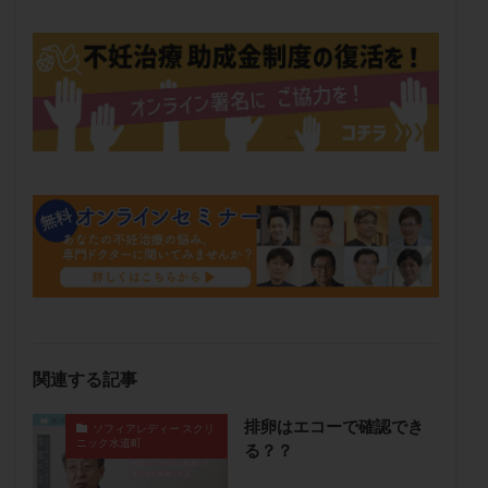
メンタル
モザイク杯
モザイク胚
ラクトバチルス
ラクトフェリン
ラパロドリリング
リュープリン
リュープロレリン注射
ルトラール
レコベル
レトロゾール
レルミナ
ロバートソン
ロング法
一般不妊治療
下垂体不全
不妊
不妊検査
不妊治療
不妊治療後の過ごし方
不妊症
不妊鍼灸
不整脈
不正出血
不眠
不育症
不育症検査
両側卵管切除術
両卵管閉塞
中絶
中隔子宮
主治医変更
乏精子症
乳がん
乳酸菌
二人目不妊
二人目妊活
二段階胚移植
亜急性甲状腺炎
亜鉛
人工授精
低AMH
関連する記事
低グレード胚
低体重
低刺激
低年齢
排卵はエコーで確認でき
ソフィアレディー スクリ
低温期
体づくり
体外受精
体質改善
ニック水道町
る？？
体重増加
体重管理
体験談
保険診療