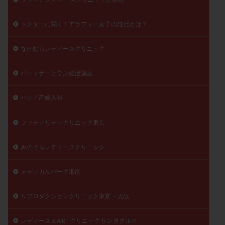
ドクターに聞く！アラフォー女子の妊活とは？
なかむらレディースクリニック
パートナーと学ぶ妊活講座
ハシイ産婦人科
ファティリティクリニック東京
みのうらレディースクリニック
メディカルパーク湘南
リプロダクションクリニック東京・大阪
レディース＆A R Tクリニック サンタクルス