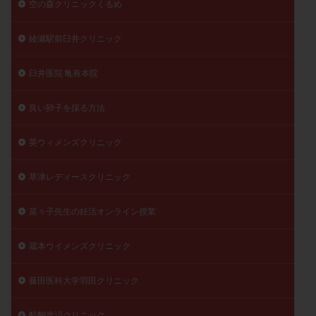
空の森クリニックくるめ
綾瀬駅前臼井クリニック
臼井医院 亀有本院
良い卵子を採る方法
英ウィメンズクリニック
草津レディースクリニック
菜々子先生の妊活オンライン授業
蔵本ウイメンズクリニック
藤田医科大学羽田クリニック
醍醐渡辺クリニック