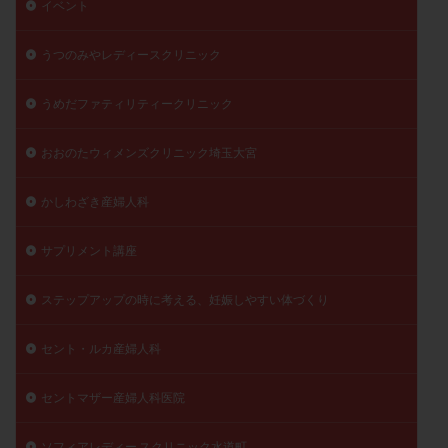
イベント
陽性反応
顕微
顕微授精
風疹
食事
食生活
養子縁組
骨盤腹膜炎
高AMH
うつのみやレディースクリニック
高FSH
高プロラクチン血症
高刺激
高年齢
うめだファティリティークリニック
高温期
高齢
高齢出産
黄体ホルモン
黄体化未破裂卵胞
黄体未破裂化卵胞
黄体機能不全
おおのたウィメンズクリニック埼玉大宮
黄体補充
かしわざき産婦人科
検索
サプリメント講座
ステップアップの時に考える、妊娠しやすい体づくり
セント・ルカ産婦人科
セントマザー産婦人科医院
ソフィアレディー スクリニック水道町