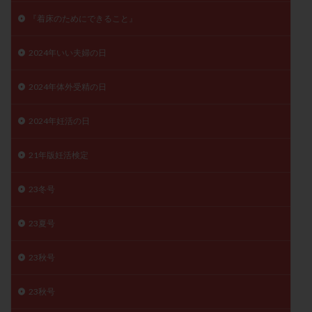
子宮奇形
子宮後屈
子宮筋腫
『着床のためにできること』
子宮筋腫，妊活クイズ
子宮腺筋症
子宮鏡検査
2024年いい夫婦の日
射精障害
屈折
帝王切開
帝王切開瘢痕症候群
後屈子宮
性交渉
性交障害
性感染症
2024年体外受精の日
性行為
慢性子宮内膜炎
成熟卵
抗TPO抗体
抗うつ剤
抗カルジオリピン抗体
2024年妊活の日
抗セントロメア抗体
抗リン脂質抗体
抗核抗体
21年版妊活検定
抗生剤
抗精子抗体
抗酸化成分
排卵
排卵予定日
排卵出血
排卵刺激
排卵周期
23冬号
排卵周期法
排卵日
排卵日検査薬
排卵検査薬
排卵痛
排卵誘発
排卵誘発剤
排卵誘発法
23夏号
排卵障害
採卵
採卵後の過ごし方
採卵数
23秋号
採精
断乳
新鮮卵子
新鮮精子
新鮮胚移植
早期卵巣不全
早発卵巣不全
23秋号
更年期
月経不順
月経周期
月経困難