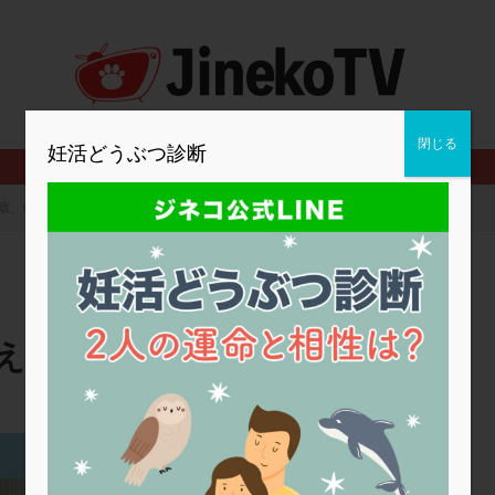
2人目妊活
2個戻し
2個移植
30代
3個移植
40代
BMI
CD138
DC胚
DFI
DHEA
E2
EMMA
査
ERPeak
FSH
FST
FTカテーテル
hCG
IMSI
MD-TESE
MRワクチン
MTHFR
NIPT
NK活性
NK細胞
閉じる
妊活どうぶつ診断
PCOS，妊活クイズ
PCPS
PFC-FD療法
PGT-A
PICSI
法
SEET法
SLE
TESE
Th検査
TORIO検査
TRIO検
7歳、転院すべきか教えてください。
グ
アスピリン
アンタゴニスト法
アンチエイジング
インスリ
ウトロゲスタン
エコー
エストラーナテープ
エストロゲン
ウフマン療法
カウンセリング
ガニレスト
カバサール
カフェ
ファ
カンジタ
クラミジア
クリニック選び
グレード
ク
教えてください。
ゴナールエフ
コロナウイルス
コロナワクチン
サウナ
サプ
シート法
シェーングレン症候群
ショート法
シリンジ法
ス
ステップダウン
ストレス
スプリット
セカンドオピニオン
セント・ルカ産婦人科
タイミング法
タイムラプス
ダイレクト分割
タクロリムス
チ