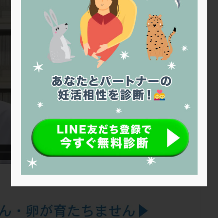
トリオ検査
トリソミー
ネフローゼ症候群
ビタミンC
ビタミ
ビブラマイシン
ピル
フーナーテスト
フェマーラ
フォ
ブライダルチェック
フラグメント
プラセンタ
プラノバール
プレコンセプション
プレドニン
プレマリン
プログラフ
プロ
プロバイオティクス
プロラクチン
ホルモン値
ホルモン投与
ホルモン補充法
ホルモン補充療法
マイクロポリープ
マルチ
メンタル
モザイク杯
モザイク胚
ラクトバチルス
ラクト
リュープリン
リュープロレリン注射
ルトラール
レコベル
バートソン
ロング法
一般不妊治療
下垂体不全
不妊
不
し方
不妊症
不妊鍼灸
不整脈
不正出血
不眠
不育
両卵管閉塞
中絶
中隔子宮
主治医変更
乏精子症
乳
二人目妊活
二段階胚移植
亜急性甲状腺炎
亜鉛
人工授精
低体重
低刺激
低年齢
低温期
体づくり
体外受精
重管理
体験談
保険診療
保険適用
偽嚢胞
偽閉経療法
低下症
先進医療
免疫異常
内膜スクラッチ
再発率
再開