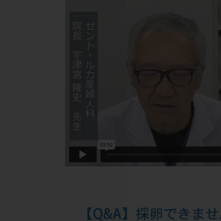
チラーヂン
ピックアップ障害
ブセレリン点鼻薬
ふりかけ法
プロテイン
ホルモン補充周期
ミトコンドリア
ラパロドリリング
レルミナ
ロ
不妊治療後の過ご
両側卵管切除術
二人目不妊
低グレード胚
体重増加
体
先天性甲状腺機能