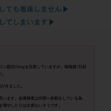
結卵移送
凍結精子
凍結胚
凍結胚盤胞
凍結胚移植
凍結
出産後
出血性黄体
分割胚
分割胚凍結
初期胚
初期胚凍
期
刺激方法
刺激法
前核期凍結
副作用
化学流産
輸送
卵子
卵子の老化
卵子の質
卵子凍結
卵子提供
卵巣刺激
卵巣嚢腫
卵巣多孔
卵巣年齢
卵巣機能
卵
卵巣過剰刺激症候群
卵管
卵管切除
卵管卵巣膿瘍
卵管水腫
卵管通水
卵管造影
卵管造影検査
卵管閉塞
卵胞
卵質
産
反復着床不全
受精
受精卵
受精卵凍結
受精率
基礎体温
基礎体温表
変形卵
変性卵
多嚢胞性卵巣症候
ロン筋注
50
mg
を注射していますが、
移植後
7
日目
夫婦生活
奇形率
妊娠
妊娠リスク
妊娠初期
妊娠判定
た。
継続
妊娠継続率
妊活
妊活クイズ
妊活デビュー
妊活再
フローラ
子宮内細菌叢検査
子宮内膜
子宮内膜ポリープ
子宮
経がきました。
子宮内膜異型増殖症
子宮内膜症
子宮内膜症性嚢胞
子宮卵管造影検
言います。血液検査は外部へ依頼をしている為、
子宮奇形
子宮後屈
子宮筋腫
子宮筋腫，妊活クイズ
子宮腺筋
を増やしたりは出来ないそうです。
折
帝王切開
帝王切開瘢痕症候群
後屈子宮
性交渉
性交