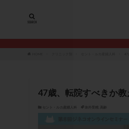
20代
22冬
AMH
ART
ERA
ERA検
LH
LUF
PCO
PCOS
PQQ
PRP療
HOME
クリニック別
セント・ルカ産婦人科
4
アシストハッチン
イントラリピッド
おりもの
カ
カルシウムイオノ
47歳、転院すべきか
クロミフェン
サプリメント
セント・ルカ産婦人科
体外受精
,
高齢
ステップアップ
ダイエット