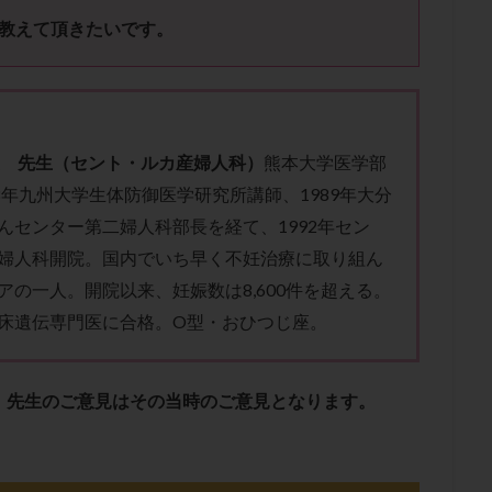
子宮内膜炎
成熟卵
抗TPO抗体
抗うつ剤
抗カルジオリピン抗
教えて頂きたいです。
体
抗リン脂質抗体
抗核抗体
抗生剤
抗精子抗体
抗酸化
排卵出血
排卵刺激
排卵周期
排卵周期法
排卵日
排卵日
排卵痛
排卵誘発
排卵誘発剤
排卵誘発法
排卵障害
採卵
採卵数
採精
断乳
新鮮卵子
新鮮精子
新鮮胚移植
史 先生（セント・ルカ産婦人科）
熊本大学医学部
更年期
月経不順
月経周期
月経困難
月経痛
未成熟卵
88年九州大学生体防御医学研究所講師、1989年大分
染色体異常
栄養素
桑実胚移植
検査
橋本病
機能性不妊
んセンター第二婦人科部長を経て、1992年セン
胚率
死産
治療のやめ時
治療計画
流産
流産対策
婦人科開院。国内でいち早く不妊治療に取り組ん
経
無痛分娩
無精子症
無頭蓋症
生活習慣
生理
生
アの一人。開院以来、妊娠数は8,600件を超える。
分け 妊活クイズ
甲状腺
甲状腺ホルモン
甲状腺機能不全
男
床遺伝専門医に合格。O型・おひつじ座。
院選び
痛み
瘢痕症候群
着床
着床の検査
着床の窓
着床率
着床痛
着床障害
睡眠薬
禁欲
移植
移植の
、先生のご意見はその当時のご意見となります。
植後
移植後の過ごし方
移植時期
稽留流産
空胞
筋膜下
質
精子凍結
精子提供
精子減少症
精子無力症
精液検査
糖質
経血量
経過措置
絨毛染色体検査
絨毛組織
絨毛膜