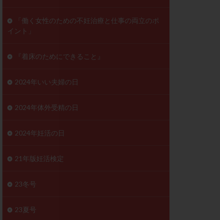
ンD
リスチム
「働く女性のための不妊治療と仕事の両立のポ
イント」
プラバノール
ゲステロン
『着床のためにできること』
ホルモン注射
ビタミン
2024年いい夫婦の日
フェリン
レトロゾール
2024年体外受精の日
妊検査
不妊治療
2024年妊活の日
症
不育症検査
がん
乳酸菌
21年版妊活検定
低AMH
体質改善
23冬号
凍結卵
23夏号