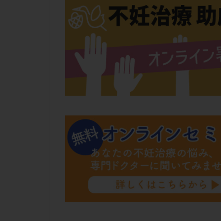
肝機能障害
胚盤胞移植
自然周期
自
融解方法
血
通院
通院回
遺残卵胞
遺
風疹
食事
高刺激
高年
黄体未破裂化卵胞