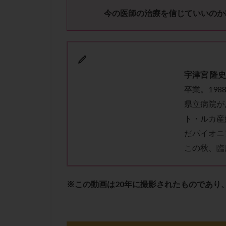
性行為
慢性
今の医師の治療を信じていいのか
抗セントロメア抗
排卵予定日
排卵検査薬
採卵後の過ごし方
宇津宮 隆
早発卵巣不全
卒業。19
染色体検査
県立病院が
正常胚
正常
ト・ルカ産
無排卵
無月
だパイオニ
生理痛
産み
この秋、臨
男性不妊
病
着床前診断
※
この動画は20年に撮影されたものであり
移植周期
移
精子
精子の
精索静脈瘤