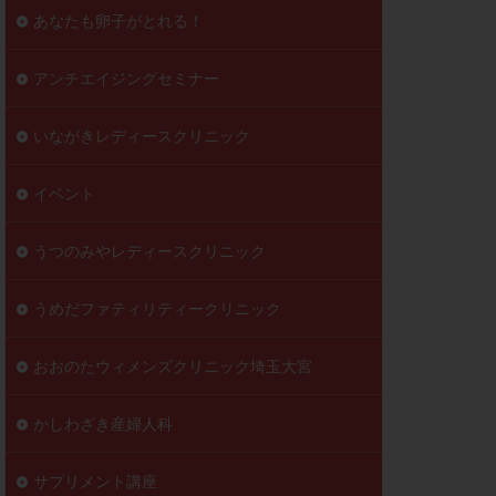
到達率
あなたも卵子がとれる！
自己注射
好胚盤胞
葉酸
アンチエイジングセミナー
透明帯除去培養
いながきレディースクリニック
伝子異常
顕微
顕微授精
イベント
ラクチン血症
胞
うつのみやレディースクリニック
うめだファティリティークリニック
おおのたウィメンズクリニック埼玉大宮
かしわざき産婦人科
サプリメント講座