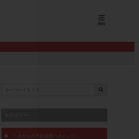
AID
ALICE
EndomeTRIO検査
L-カルニチン
OHSS
P4
PMS
PPOS法
査
ZyMot
ン抵抗性
オビドレル
イン
ロミッド
リ
クラッチ
カテゴリー
セックスレス
ョコレート嚢胞
「これからの不妊治療のポイント」