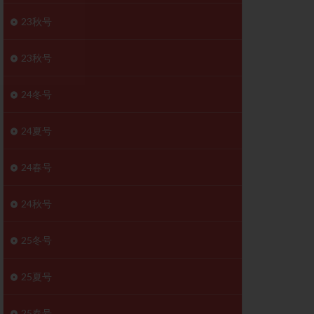
胚移植移植
23秋号
結
初期胚移植
医療保険
卵の数
23秋号
卵巣
巣機能不全
24冬号
卵管狭窄
原因不明
24夏号
受精障害
喫煙
24春号
群
多核受精
妊娠検査薬
24秋号
開
婦人科疾患
内膜受容能検査
25冬号
査
子宮収縮
25夏号
症
子宮鏡検査
障害
性感染症
25春号