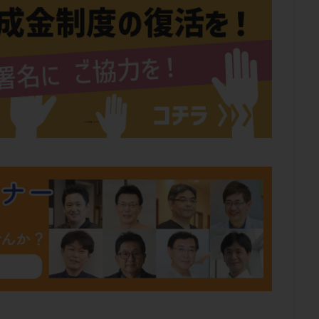
肥満
胎嚢
胎盤ポリープ
胚
胚培養
胚盤胞
胚盤胞
胚移植
腹腔鏡手術
腹腔鏡検査
膣内射精障害
膿精液症
然妊娠
自然排卵周期
自然移植周期
自費診療
良好胚
良
流改善
視床下部
貧血
貯卵
費用
転座
転院
数
通院頻度
連続採卵
運動
過分割胚
過食嘔吐
遺
残胎盤
里親
閉塞性無精子症
閉経
陰性
陽性反応
食生活
養子縁組
骨盤腹膜炎
高AMH
高FSH
高プロ
齢
高温期
高齢
高齢出産
黄体ホルモン
黄体化未破裂卵
黄体機能不全
黄体補充
検索