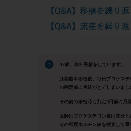
凍結卵子
凍
出産リスク
初診
刺激周
卵の質
卵の
卵巣の吊り上げ
卵巣機能低下
卵管留血症
双子
反復流
47
歳、体外受精をしています。
培養
培養士
胚盤胞を移植後、毎日プロゲステ
多精子授精
の判定前に月経がきてしまいまし
妊娠率
妊娠
子宮
子宮内
その前の移植時も判定
3
日前に月
子宮内膜炎
医師はプロゲステロン量は充分と
子宮外妊娠
その都度ホルモン値を検査して量
射精障害
屈