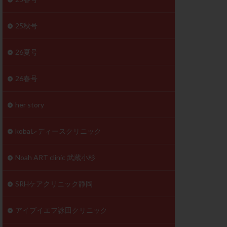
体
成分
排卵
25秋号
検査薬
26夏号
早期卵巣不全
26春号
未熟卵
正常形態率
her story
温活
漢方
理不順
生理周期
kobaレディースクリニック
性ホルモン
着床不全
Noah ART clinic 武蔵小杉
タイミング
SRHケアクリニック静岡
筋腫
粘膜下筋腫
精神安定剤
アイブイエフ詠田クリニック
下血腫