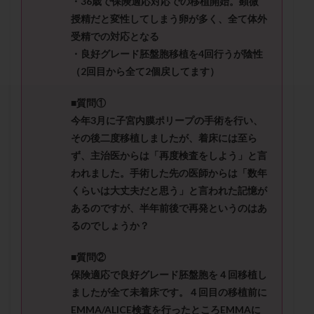
・36歳で保険適応対応での移植開始。顕微
セカンドオピニオン
セックスレス
ダイエット
授精だと変性してしまう卵が多く、全て体外
タイミング法
タイムラプス
ダイレクト分割
受精での対応となる
タクロリムス
チョコレート嚢胞
チラーヂン
・良好グレード胚盤胞移植を4回行うが陰性
トリオ検査
トリソミー
ネフローゼ症候群
（2回目から全て2個戻してます）
ビタミンC
ビタミンD
ピックアップ障害
■質問①
ビブラマイシン
ピル
フーナーテスト
今年3月に子宮内膜ポリープの手術を行い、
フェマーラ
フォリスチム
ブセレリン点鼻薬
その後二度移植しましたが、着床には至ら
ブライダルチェック
フラグメント
プラセンタ
ず、主治医からは「再度検査をしよう」と言
われました。手術した先の医師からは「数年
プラノバール
プラバノール
ふりかけ法
くらいは大丈夫だと思う」と言われた記憶が
プレコンセプション
プレドニン
プレマリン
あるのですが、半年前後で再発というのはあ
プログラフ
プロゲステロン
プロテイン
るのでしょうか？
プロバイオティクス
プロラクチン
ホルモン値
■質問②
ホルモン投与
ホルモン注射
ホルモン補充周期
保険適応で良好グレード胚盤胞を４回移植し
ホルモン補充法
ホルモン補充療法
ましたが全て未着床です。４回目の移植前に
マイクロポリープ
マルチビタミン
ミトコンドリア
EMMA/ALICE検査を行ったところEMMAに