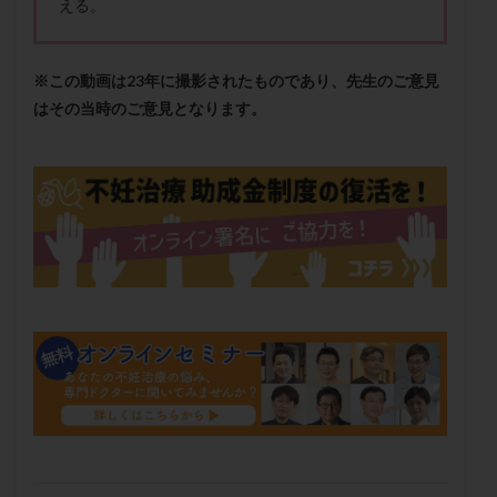
える。
保険適用
偽嚢胞
偽閉経療法
先天性甲状腺機能低下症
先進医療
免疫異常
※この動画は23年に撮影されたものであり、先生のご意見
内膜スクラッチ
再発率
再開
凍結卵
はその当時のご意見となります。
凍結卵子
凍結卵移送
凍結精子
凍結胚
凍結胚盤胞
凍結胚移植
凍結胚移植移植
出産リスク
出産後
出血性黄体
分割胚
分割胚凍結
初期胚
初期胚凍結
初期胚移植
初診
刺激周期
刺激方法
刺激法
前核期凍結
副作用
化学流産
医療保険
卵の数
卵の質
卵の輸送
卵子
卵子の老化
卵子の質
卵子凍結
卵子提供
卵巣
卵巣の吊り上げ
卵巣刺激
卵巣嚢腫
卵巣多孔
卵巣年齢
卵巣機能
卵巣機能不全
卵巣機能低下
卵巣過剰刺激症候群
卵管
卵管切除
卵管卵巣膿瘍
卵管水腫
卵管狭窄