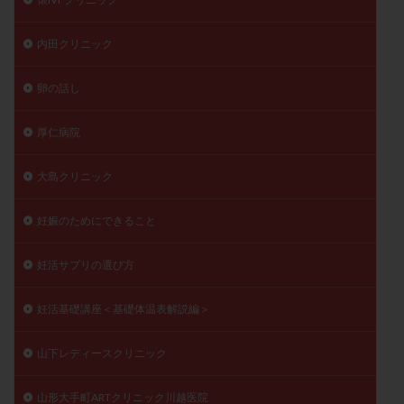
内田クリニック
卵の話し
厚仁病院
大島クリニック
妊娠のためにできること
妊活サプリの選び方
妊活基礎講座＜基礎体温表解説編＞
山下レディースクリニック
山形大手町ARTクリニック川越医院