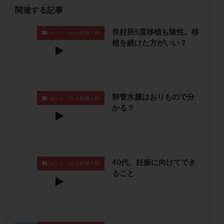
卵管留血症
卵管通水
卵管造影
卵管造影検査
関連する記事
卵管閉塞
卵胞
卵質
原因不明
双子
良好胚5度移植も陰性。移
セント・ルカ産婦人科
反復流産
反復着床不全
受精
受精卵
植を続けた方がいい？
受精卵凍結
受精率
受精障害
喫煙
培養
培養士
基礎体温
基礎体温表
変形卵
変性卵
多嚢胞性卵巣症候群
多核受精
卵管水腫はおりもので分
多精子授精
夫婦生活
奇形率
妊娠
セント・ルカ産婦人科
かる？
妊娠リスク
妊娠初期
妊娠判定
妊娠検査薬
妊娠率
妊娠継続
妊娠継続率
妊活
妊活クイズ
妊活デビュー
妊活再開
婦人科疾患
子宮
子宮内フローラ
40代、妊娠に向けてでき
セント・ルカ産婦人科
ること
子宮内細菌叢検査
子宮内膜
子宮内膜ポリープ
子宮内膜受容能検査
子宮内膜炎
子宮内膜異型増殖症
子宮内膜症
子宮内膜症性嚢胞
子宮卵管造影検査
子宮収縮
子宮外妊娠