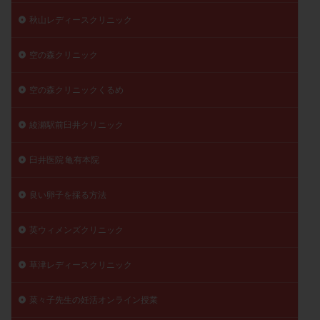
秋山レディースクリニック
空の森クリニック
空の森クリニックくるめ
綾瀬駅前臼井クリニック
臼井医院 亀有本院
良い卵子を採る方法
英ウィメンズクリニック
草津レディースクリニック
菜々子先生の妊活オンライン授業