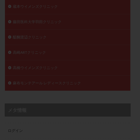
蔵本ウイメンズクリニック
藤田医科大学羽田クリニック
醍醐渡辺クリニック
高崎ARTクリニック
高橋ウイメンズクリニック
麻布モンテアール レディースクリニック
メタ情報
ログイン