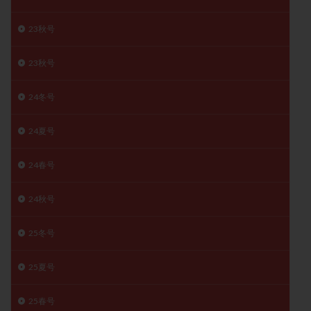
精子
精子の質
精子凍結
精子提供
23秋号
精子減少症
精子無力症
精液検査
精神安定剤
精索静脈瘤
糖質
経血量
経過措置
23秋号
絨毛染色体検査
絨毛組織
絨毛膜下血腫
24冬号
肝機能障害
肥満
胎嚢
胎盤ポリープ
胚
胚培養
胚盤胞
胚盤胞到達率
胚盤胞移植
24夏号
胚移植
腹腔鏡手術
腹腔鏡検査
膣内射精障害
膿精液症
自己注射
自然周期
自然妊娠
24春号
自然排卵周期
自然移植周期
自費診療
良好胚
24秋号
良好胚盤胞
葉酸
融解方法
血流改善
視床下部
貧血
貯卵
費用
転座
25冬号
転院
透明帯除去培養
通院
通院回数
通院頻度
連続採卵
運動
過分割胚
25夏号
過食嘔吐
遺伝子異常
遺残卵胞
遺残胎盤
25春号
里親
閉塞性無精子症
閉経
陰性