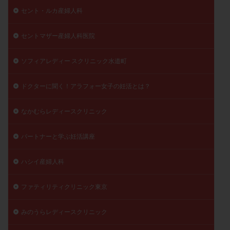
セント・ルカ産婦人科
セントマザー産婦人科医院
ソフィアレディー スクリニック水道町
ドクターに聞く！アラフォー女子の妊活とは？
なかむらレディースクリニック
パートナーと学ぶ妊活講座
ハシイ産婦人科
ファティリティクリニック東京
みのうらレディースクリニック