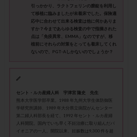
メンタル
モザイク杯
モザイク胚
引っかかり、ラクトフェリンの膣錠を利用し
ラクトバチルス
ラクトフェリン
ラパロドリリング
て移植に臨みましたが未着床でした。保険適
応中に合わせて出来る検査は他に何かありま
リュープリン
リュープロレリン注射
ルトラール
すか？今まであらゆる検査の中で指摘された
レコベル
レトロゾール
レルミナ
点は「免疫異常、EMMA」なのですが、移
ロバートソン
ロング法
一般不妊治療
植前にそれらの対策をとっても着床してくれ
下垂体不全
不妊
不妊検査
不妊治療
ないので、PGT-Aしかないのでしょうか？
不妊治療後の過ごし方
不妊症
不妊鍼灸
不整脈
不正出血
不眠
不育症
不育症検査
両側卵管切除術
両卵管閉塞
中絶
中隔子宮
主治医変更
乏精子症
乳がん
セント・ルカ産婦人科 宇津宮 隆史 先生
乳酸菌
二人目不妊
二人目妊活
二段階胚移植
熊本大学医学部卒業。1988 年九州大学生体防御医
亜急性甲状腺炎
亜鉛
人工授精
低AMH
学研究所講師、1989 年大分県立病院がんセンター
低グレード胚
低体重
低刺激
低年齢
第二婦人科部長を経て、1992 年セント・ルカ産婦
人科開院。国内でいち早く不妊治療に取り組んだパ
低温期
体づくり
体外受精
体質改善
イオニアの一人。開院以来、妊娠数は9,300 件を超
体重増加
体重管理
体験談
保険診療