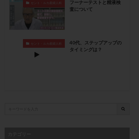
フーナーテストと精液検
セント・ルカ産婦人科
子宮奇形
子宮後屈
子宮筋腫
査について
子宮筋腫，妊活クイズ
子宮腺筋症
子宮鏡検査
射精障害
屈折
帝王切開
帝王切開瘢痕症候群
後屈子宮
性交渉
性交障害
性感染症
40代、ステップアップの
性行為
慢性子宮内膜炎
成熟卵
抗TPO抗体
セント・ルカ産婦人科
タイミングは？
抗うつ剤
抗カルジオリピン抗体
抗セントロメア抗体
抗リン脂質抗体
抗核抗体
抗生剤
抗精子抗体
抗酸化成分
排卵
排卵予定日
排卵出血
排卵刺激
排卵周期
排卵周期法
排卵日
排卵日検査薬
排卵検査薬
排卵痛
排卵誘発
排卵誘発剤
排卵誘発法
排卵障害
採卵
採卵後の過ごし方
採卵数
採精
断乳
新鮮卵子
新鮮精子
新鮮胚移植
早期卵巣不全
早発卵巣不全
カテゴリー
更年期
月経不順
月経周期
月経困難