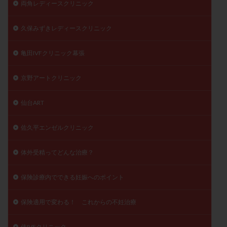
両角レディースクリニック
久保みずきレディースクリニック
亀田IVFクリニック幕張
京野アートクリニック
仙台ART
佐久平エンゼルクリニック
体外受精ってどんな治療？
保険診療内でできる妊娠へのポイント
保険適用で変わる！ これからの不妊治療
俵IVFクリニック