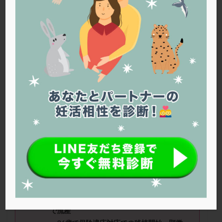
PQQ
PRP療法
SEET法
SLE
TESE
Th検査
TORIO検査
TRIO検査
ZyMot
アシストハッチング
アスピリン
アンタゴニスト法
アンチエイジング
インスリン抵抗性
イントラリピッド
ウトロゲスタン
エコー
エストラーナテープ
エストロゲン
オビドレル
おりもの
カウフマン療法
カウンセリング
ガニレスト
カバサール
カフェイン
カルシウムイオノファ
カンジタ
クラミジア
クリニック選び
グレード
クロミッド
■ニックネーム：らいさん（37
歳） ■治
療ステージ：体外受精 ■AMH：3.77
クロミフェン
ゴナールエフ
コロナウイルス
コロナワクチン
サウナ
サプリ
サプリメント
■治療状況
シート法
シェーングレン症候群
ショート法
35歳で体外受精、顕微受精。
シリンジ法
スクラッチ
ステップアップ
・2度目の体外受精4AAで陽性となるも9週
で流産
ステップダウン
ストレス
スプリット