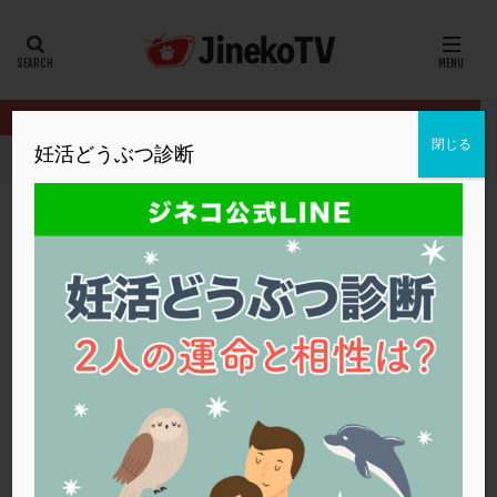
カテゴリー
タグ
閉じる
妊活どうぶつ診断
HOME
クリニック別
セント・ルカ産婦人科
子宮内膜ポリープ
20代
22冬
2人目妊活
2個戻し
2個移植
30代
3個移植
40代
AID
ALICE
AMH
ART
BMI
CD138
DC胚
DFI
子宮内膜ポリープの再発率について
DHEA
E2
EMMA
EndomeTRIO検査
セント・ルカ産婦人科
EMMA
,
ラクトフェリン
,
着床不全
ERA
ERA検査
ERPeak
FSH
FST
FTカテーテル
hCG
IMSI
L-カルニチン
セント・ルカ産婦人科
LH
LUF
MD-TESE
MRワクチン
MTHFR
NIPT
NK活性
NK細胞
OHSS
P4
PCO
PCOS
PCOS，妊活クイズ
PCPS
PFC-FD療法
PGT-A
PICSI
PMS
PPOS法