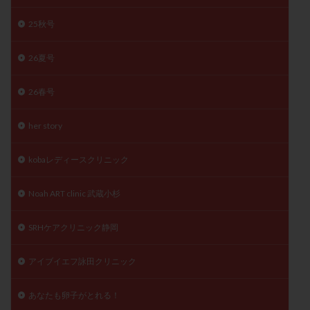
陽性反応
顕微
顕微授精
風疹
食事
25秋号
食生活
養子縁組
骨盤腹膜炎
高AMH
26夏号
高FSH
高プロラクチン血症
高刺激
高年齢
高温期
高齢
高齢出産
黄体ホルモン
26春号
黄体化未破裂卵胞
黄体未破裂化卵胞
黄体機能不全
黄体補充
her story
検索
kobaレディースクリニック
Noah ART clinic 武蔵小杉
SRHケアクリニック静岡
アイブイエフ詠田クリニック
あなたも卵子がとれる！