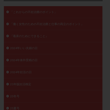
月経痛
未成熟卵
未熟卵
染色体検査
「これからの不妊治療のポイント」
染色体異常
栄養素
桑実胚移植
検査
橋本病
機能性不妊
正常形態率
正常胚
「働く女性のための不妊治療と仕事の両立のポイント」
正常胚率
死産
治療のやめ時
治療計画
流産
流産対策
温活
漢方
無排卵
『着床のためにできること』
無月経
無痛分娩
無精子症
無頭蓋症
2024年いい夫婦の日
生活習慣
生理
生理不順
生理周期
生理痛
産み分け 妊活クイズ
甲状腺
2024年体外受精の日
甲状腺ホルモン
甲状腺機能不全
男性ホルモン
男性不妊
病院選び
痛み
瘢痕症候群
2024年妊活の日
着床
着床の検査
着床の窓
着床不全
21年版妊活検定
着床前診断
着床率
着床痛
着床障害
睡眠薬
禁欲
移植
移植のタイミング
23冬号
移植周期
移植後
移植後の過ごし方
移植時期
稽留流産
空胞
筋膜下筋腫
粘膜下筋腫
23夏号