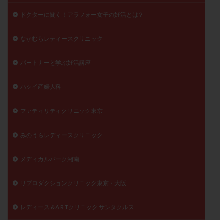
ドクターに聞く！アラフォー女子の妊活とは？
なかむらレディースクリニック
パートナーと学ぶ妊活講座
ハシイ産婦人科
ファティリティクリニック東京
みのうらレディースクリニック
メディカルパーク湘南
リプロダクションクリニック東京・大阪
レディース＆A R Tクリニック サンタクルス