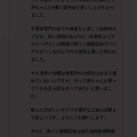
セカンドオピニオン
セックスレス
ダイエット
赤ちゃんが
6
番の染色体が多いことがわかり
タイミング法
タイムラプス
ダイレクト分割
ました。
タクロリムス
チョコレート嚢胞
チラーヂン
不育症専門の所で今検査をし直して結果待ち
トリオ検査
トリソミー
ネフローゼ症候群
ですが
、
私に持病があり
SLE
（全身性エリテ
ビタミンC
ビタミンD
ピックアップ障害
マトーデス）
の関係で高リン脂質抗体でバイ
ビブラマイシン
ピル
フーナーテスト
アスピリンをのんでＮＫ活性も高いと言われ
フェマーラ
フォリスチム
ブセレリン点鼻薬
ました。
ブライダルチェック
フラグメント
プラセンタ
ＮＫ活性の治療は検査待ちの先生はあまり進
プラノバール
プラバノール
ふりかけ法
めていないんですが、やって赤ちゃんが育っ
プレコンセプション
プレドニン
プレマリン
てくれるなら話をきいてみたいと思いまし
プログラフ
プロゲステロン
プロテイン
た。
プロバイオティクス
プロラクチン
ホルモン値
飲んだ方がいいサプリや漢方などあれば教え
ホルモン投与
ホルモン注射
ホルモン補充周期
て欲しいです。よろしくお願いします。
ホルモン補充法
ホルモン補充療法
※SLE
、高リン脂質抗体は自己免疫疾患関係
マイクロポリープ
マルチビタミン
ミトコンドリア