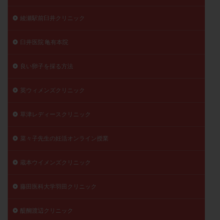
綾瀬駅前臼井クリニック
臼井医院 亀有本院
良い卵子を採る方法
英ウィメンズクリニック
草津レディースクリニック
菜々子先生の妊活オンライン授業
蔵本ウイメンズクリニック
藤田医科大学羽田クリニック
醍醐渡辺クリニック