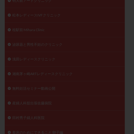
明大前アートクリニック
松本レディースIVFクリニック
桂駅前 Mihara Clinic
泌尿器と男性不妊のクリニック
浅田レディースクリニック
湘南茅ヶ崎ARTレディースクリニック
無料妊活セミナー動画公開
産婦人科舘出張佐藤病院
田村秀子婦人科医院
着床のためにできること 卵子編