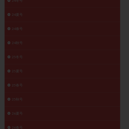
24冬号
精子
精子の質
精子凍結
精子提供
24夏号
精子減少症
精子無力症
精液検査
精神安定剤
精索静脈瘤
糖質
経血量
経過措置
24春号
絨毛染色体検査
絨毛組織
絨毛膜下血腫
肝機能障害
肥満
胎嚢
胎盤ポリープ
胚
24秋号
胚培養
胚盤胞
胚盤胞到達率
胚盤胞移植
25冬号
胚移植
腹腔鏡手術
腹腔鏡検査
膣内射精障害
膿精液症
自己注射
自然周期
自然妊娠
25夏号
自然排卵周期
自然移植周期
自費診療
良好胚
良好胚盤胞
葉酸
融解方法
血流改善
25春号
視床下部
貧血
貯卵
費用
転座
25秋号
転院
透明帯除去培養
通院
通院回数
通院頻度
連続採卵
運動
過分割胚
26夏号
過食嘔吐
遺伝子異常
遺残卵胞
遺残胎盤
里親
閉塞性無精子症
閉経
陰性
26春号