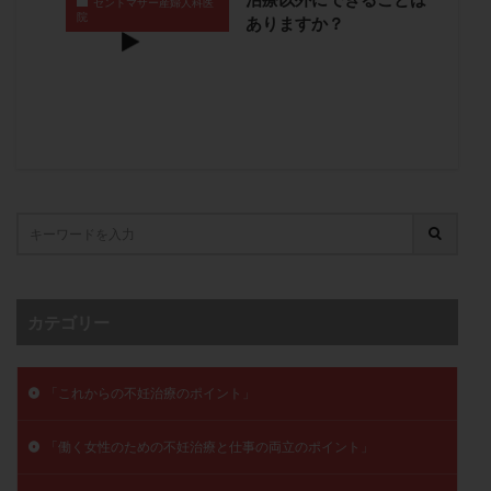
セントマザー産婦人科医
院
子宮奇形
子宮後屈
子宮筋腫
ありますか？
子宮筋腫，妊活クイズ
子宮腺筋症
子宮鏡検査
射精障害
屈折
帝王切開
帝王切開瘢痕症候群
後屈子宮
性交渉
性交障害
性感染症
性行為
慢性子宮内膜炎
成熟卵
抗TPO抗体
抗うつ剤
抗カルジオリピン抗体
抗セントロメア抗体
抗リン脂質抗体
抗核抗体
抗生剤
抗精子抗体
抗酸化成分
排卵
排卵予定日
排卵出血
排卵刺激
排卵周期
排卵周期法
排卵日
排卵日検査薬
排卵検査薬
カテゴリー
排卵痛
排卵誘発
排卵誘発剤
排卵誘発法
排卵障害
採卵
採卵後の過ごし方
採卵数
「これからの不妊治療のポイント」
採精
断乳
新鮮卵子
新鮮精子
「働く女性のための不妊治療と仕事の両立のポイント」
新鮮胚移植
早期卵巣不全
早発卵巣不全
更年期
月経不順
月経周期
月経困難