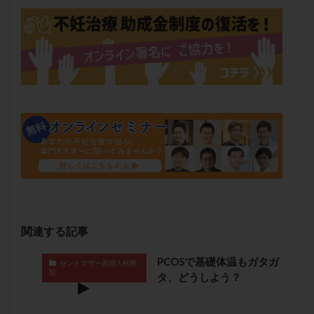
保険適用
偽嚢胞
偽閉経療法
先天性甲状腺機能低下症
先進医療
免疫異常
内膜スクラッチ
再発率
再開
凍結卵
凍結卵子
凍結卵移送
凍結精子
凍結胚
凍結胚盤胞
凍結胚移植
凍結胚移植移植
出産リスク
出産後
出血性黄体
分割胚
分割胚凍結
初期胚
初期胚凍結
初期胚移植
初診
刺激周期
刺激方法
刺激法
前核期凍結
副作用
化学流産
医療保険
卵の数
卵の質
卵の輸送
卵子
卵子の老化
卵子の質
卵子凍結
卵子提供
関連する記事
卵巣
卵巣の吊り上げ
卵巣刺激
卵巣嚢腫
PCOSで基礎体温もガタガ
卵巣多孔
卵巣年齢
卵巣機能
卵巣機能不全
セントマザー産婦人科医
院
タ、どうしよう？
卵巣機能低下
卵巣過剰刺激症候群
卵管
卵管切除
卵管卵巣膿瘍
卵管水腫
卵管狭窄