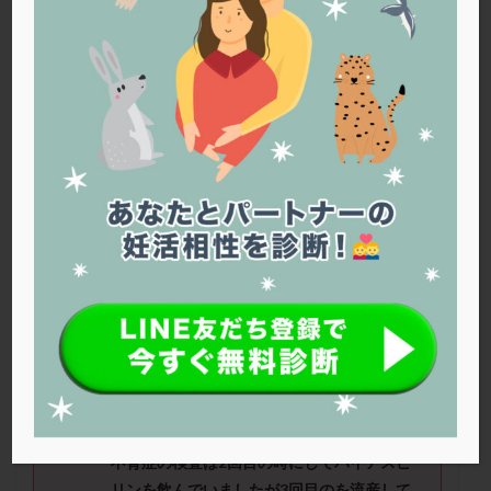
PQQ
PRP療法
SEET法
SLE
TESE
Th検査
TORIO検査
TRIO検査
ZyMot
アシストハッチング
アスピリン
アンタゴニスト法
アンチエイジング
インスリン抵抗性
イントラリピッド
ウトロゲスタン
エコー
エストラーナテープ
エストロゲン
オビドレル
おりもの
カウフマン療法
カウンセリング
ガニレスト
カバサール
カフェイン
カルシウムイオノファ
カンジタ
クラミジア
クリニック選び
グレード
クロミッド
私の友人は先生のところで妊娠しました。
クロミフェン
ゴナールエフ
コロナウイルス
コロナワクチン
サウナ
サプリ
サプリメント
一度流産のして
1
人子供に恵まれて
2
人目を
シート法
シェーングレン症候群
ショート法
考えてから
3
回流産しました。
シリンジ法
スクラッチ
ステップアップ
不育症の検査は
2
回目の時にしてバイアスピ
ステップダウン
ストレス
スプリット
リ
ンを飲んでいましたが
3
回目のを流産して