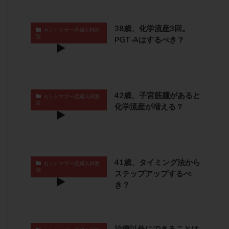
卵管留血症
卵管通水
卵管造影
卵管造影検査
卵管閉塞
卵胞
卵質
原因不明
双子
38歳、化学流産3回。
セントマザー産婦人科医
院
PGT-Aはするべき？
反復流産
反復着床不全
受精
受精卵
受精卵凍結
受精率
受精障害
喫煙
培養
培養士
基礎体温
基礎体温表
変形卵
変性卵
多嚢胞性卵巣症候群
多核受精
42歳、子宮筋腫があると
セントマザー産婦人科医
多精子授精
夫婦生活
奇形率
妊娠
院
化学流産が増える？
妊娠リスク
妊娠初期
妊娠判定
妊娠検査薬
妊娠率
妊娠継続
妊娠継続率
妊活
妊活クイズ
妊活デビュー
妊活再開
41歳、タイミング法から
婦人科疾患
子宮
子宮内フローラ
セントマザー産婦人科医
院
ステップアップするべ
子宮内細菌叢検査
子宮内膜
子宮内膜ポリープ
き？
子宮内膜受容能検査
子宮内膜炎
子宮内膜異型増殖症
子宮内膜症
子宮内膜症性嚢胞
子宮卵管造影検査
子宮収縮
子宮外妊娠
治療以外にできることは