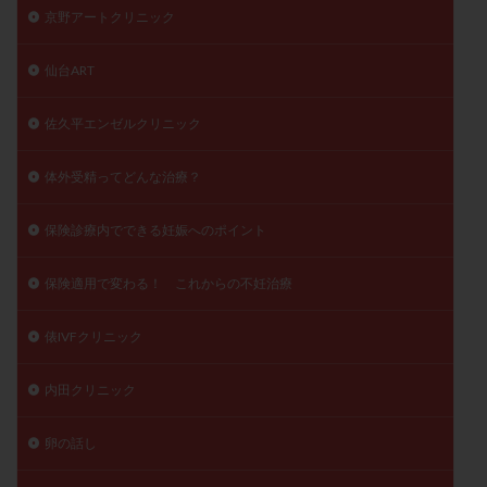
京野アートクリニック
仙台ART
佐久平エンゼルクリニック
体外受精ってどんな治療？
保険診療内でできる妊娠へのポイント
保険適用で変わる！ これからの不妊治療
俵IVFクリニック
内田クリニック
卵の話し