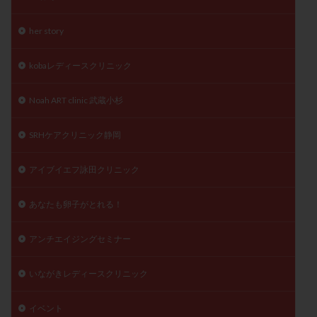
陽性反応
顕微
顕微授精
風疹
食事
her story
食生活
養子縁組
骨盤腹膜炎
高AMH
高FSH
高プロラクチン血症
高刺激
高年齢
kobaレディースクリニック
高温期
高齢
高齢出産
黄体ホルモン
Noah ART clinic 武蔵小杉
黄体化未破裂卵胞
黄体未破裂化卵胞
黄体機能不全
黄体補充
SRHケアクリニック静岡
検索
アイブイエフ詠田クリニック
あなたも卵子がとれる！
アンチエイジングセミナー
いながきレディースクリニック
イベント