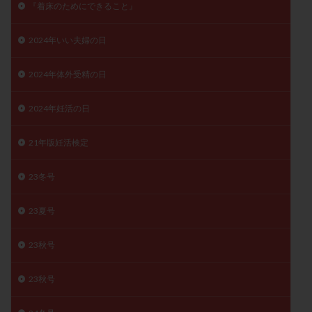
『着床のためにできること』
月経痛
未成熟卵
未熟卵
染色体検査
染色体異常
栄養素
桑実胚移植
検査
2024年いい夫婦の日
橋本病
機能性不妊
正常形態率
正常胚
2024年体外受精の日
正常胚率
死産
治療のやめ時
治療計画
流産
流産対策
温活
漢方
無排卵
2024年妊活の日
無月経
無痛分娩
無精子症
無頭蓋症
生活習慣
生理
生理不順
生理周期
21年版妊活検定
生理痛
産み分け 妊活クイズ
甲状腺
23冬号
甲状腺ホルモン
甲状腺機能不全
男性ホルモン
男性不妊
病院選び
痛み
瘢痕症候群
23夏号
着床
着床の検査
着床の窓
着床不全
着床前診断
着床率
着床痛
着床障害
23秋号
睡眠薬
禁欲
移植
移植のタイミング
23秋号
移植周期
移植後
移植後の過ごし方
移植時期
稽留流産
空胞
筋膜下筋腫
粘膜下筋腫