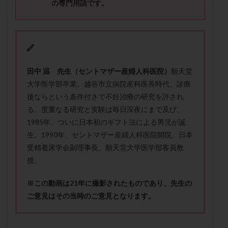
の専門用語です。
メンタル
モザイク杯
モザイク胚
ラクトバチルス
ラクトフェリン
ラパロドリリング
リュープリン
リュープロレリン注射
ルトラール
レコベル
レトロゾール
レルミナ
ロバートソン
ロング法
一般不妊治療
田中 温 先生（セントマザー産婦人科医院）
順天堂
下垂体不全
不妊
不妊検査
不妊治療
大学医学部卒業。越谷市立病院産科医長時代、診療
後ならという条件付きで不妊治療の研究を許され
不妊治療後の過ごし方
不妊症
不妊鍼灸
る。度重なる研究と実験は毎日深夜にまで及び、
不整脈
不正出血
不眠
不育症
1985年、ついに日本初のギフト法による男児が誕
不育症検査
両側卵管切除術
両卵管閉塞
中絶
生。1990年、セントマザー産婦人科医院開院。日本
中隔子宮
主治医変更
乏精子症
乳がん
受精着床学会副理事長。順天堂大学医学部客員教
乳酸菌
二人目不妊
二人目妊活
二段階胚移植
授。
亜急性甲状腺炎
亜鉛
人工授精
低AMH
※この動画は21年に撮影されたものであり、先生の
低グレード胚
低体重
低刺激
低年齢
ご意見はその当時のご意見となります。
低温期
体づくり
体外受精
体質改善
体重増加
体重管理
体験談
保険診療