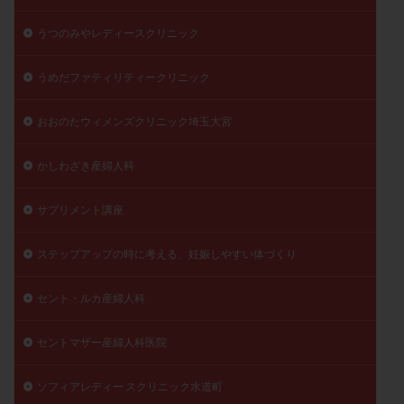
うつのみやレディースクリニック
うめだファティリティークリニック
おおのたウィメンズクリニック埼玉大宮
かしわざき産婦人科
サプリメント講座
ステップアップの時に考える、妊娠しやすい体づくり
セント・ルカ産婦人科
セントマザー産婦人科医院
ソフィアレディー スクリニック水道町