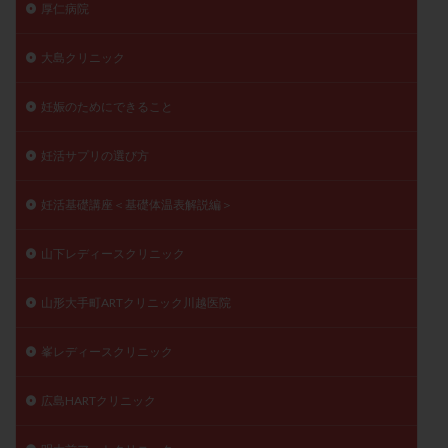
厚仁病院
大島クリニック
妊娠のためにできること
妊活サプリの選び方
妊活基礎講座＜基礎体温表解説編＞
山下レディースクリニック
山形大手町ARTクリニック川越医院
峯レディースクリニック
広島HARTクリニック