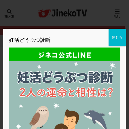
カテゴリー
タグ
閉じる
妊活どうぶつ診断
HOME
クリニック別
セントマザー産婦人科医院
3回の流産。
20代
22冬
2人目妊活
2個戻し
2個移植
30代
3個移植
40代
AID
ALICE
AMH
ART
BMI
CD138
DC胚
DFI
3回の流産。飲んだ方がよいサプリや漢方はあ
DHEA
E2
EMMA
EndomeTRIO検査
りますか？
ERA
ERA検査
ERPeak
FSH
FST
セントマザー産婦人科医院
NK活性
,
不育症
FTカテーテル
hCG
IMSI
L-カルニチン
セントマザー産婦人科医院
LH
LUF
MD-TESE
MRワクチン
MTHFR
NIPT
NK活性
NK細胞
OHSS
P4
PCO
PCOS
PCOS，妊活クイズ
PCPS
PFC-FD療法
PGT-A
PICSI
PMS
PPOS法