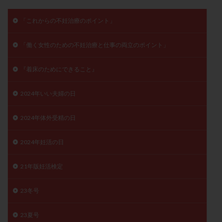
子宮奇形
子宮後屈
子宮筋腫
「これからの不妊治療のポイント」
子宮筋腫，妊活クイズ
子宮腺筋症
子宮鏡検査
射精障害
屈折
帝王切開
帝王切開瘢痕症候群
「働く女性のための不妊治療と仕事の両立のポイント」
後屈子宮
性交渉
性交障害
性感染症
性行為
慢性子宮内膜炎
成熟卵
抗TPO抗体
『着床のためにできること』
抗うつ剤
抗カルジオリピン抗体
2024年いい夫婦の日
抗セントロメア抗体
抗リン脂質抗体
抗核抗体
抗生剤
抗精子抗体
抗酸化成分
排卵
2024年体外受精の日
排卵予定日
排卵出血
排卵刺激
排卵周期
2024年妊活の日
排卵周期法
排卵日
排卵日検査薬
排卵検査薬
排卵痛
排卵誘発
排卵誘発剤
排卵誘発法
21年版妊活検定
排卵障害
採卵
採卵後の過ごし方
採卵数
採精
断乳
新鮮卵子
新鮮精子
23冬号
新鮮胚移植
早期卵巣不全
早発卵巣不全
23夏号
更年期
月経不順
月経周期
月経困難