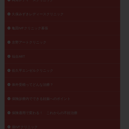
久保みずきレディースクリニック
亀田IVFクリニック幕張
京野アートクリニック
仙台ART
佐久平エンゼルクリニック
体外受精ってどんな治療？
保険診療内でできる妊娠へのポイント
保険適用で変わる！ これからの不妊治療
俵IVFクリニック