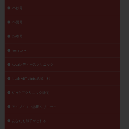
精子
精子の質
精子凍結
精子提供
25秋号
精子減少症
精子無力症
精液検査
精神安定剤
26夏号
精索静脈瘤
糖質
経血量
経過措置
絨毛染色体検査
絨毛組織
絨毛膜下血腫
26春号
肝機能障害
肥満
胎嚢
胎盤ポリープ
胚
胚培養
胚盤胞
胚盤胞到達率
胚盤胞移植
her story
胚移植
腹腔鏡手術
腹腔鏡検査
膣内射精障害
kobaレディースクリニック
膿精液症
自己注射
自然周期
自然妊娠
自然排卵周期
自然移植周期
自費診療
良好胚
Noah ART clinic 武蔵小杉
良好胚盤胞
葉酸
融解方法
血流改善
SRHケアクリニック静岡
視床下部
貧血
貯卵
費用
転座
転院
透明帯除去培養
通院
通院回数
アイブイエフ詠田クリニック
通院頻度
連続採卵
運動
過分割胚
過食嘔吐
遺伝子異常
遺残卵胞
遺残胎盤
あなたも卵子がとれる！
里親
閉塞性無精子症
閉経
陰性