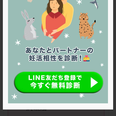
PQQ
PRP療法
SEET法
SLE
TESE
Th検査
TORIO検査
TRIO検査
ZyMot
アシストハッチング
アスピリン
アンタゴニスト法
アンチエイジング
インスリン抵抗性
イントラリピッド
ウトロゲスタン
エコー
エストラーナテープ
エストロゲン
オビドレル
おりもの
カウフマン療法
カウンセリング
ガニレスト
カバサール
カフェイン
カルシウムイオノファ
カンジタ
クラミジア
クリニック選び
グレード
クロミッド
■ニックネーム：くうちゃんさん ■年
齢：
45
歳
クロミフェン
ゴナールエフ
コロナウイルス
コロナワクチン
サウナ
サプリ
サプリメント
■治療状況
シート法
シェーングレン症候群
ショート法
（１）
AMH
が低いので自然周期で
44
歳で採
シリンジ法
スクラッチ
ステップアップ
卵を
2
回実施
ステップダウン
ストレス
スプリット