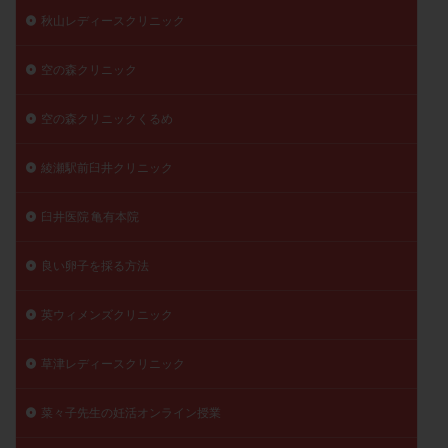
秋山レディースクリニック
空の森クリニック
空の森クリニックくるめ
綾瀬駅前臼井クリニック
臼井医院 亀有本院
良い卵子を採る方法
英ウィメンズクリニック
草津レディースクリニック
菜々子先生の妊活オンライン授業