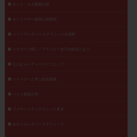
セント・ルカ産婦人科
セントマザー産婦人科医院
ソフィアレディー スクリニック水道町
ドクターに聞く！アラフォー女子の妊活とは？
なかむらレディースクリニック
パートナーと学ぶ妊活講座
ハシイ産婦人科
ファティリティクリニック東京
みのうらレディースクリニック