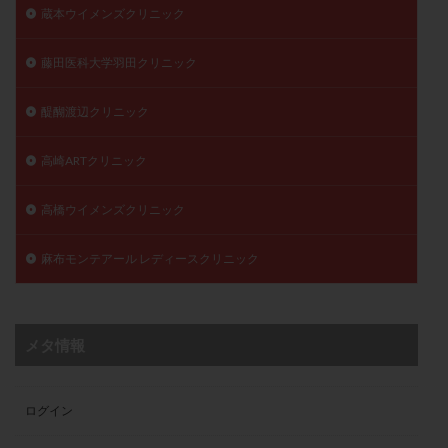
蔵本ウイメンズクリニック
藤田医科大学羽田クリニック
醍醐渡辺クリニック
高崎ARTクリニック
高橋ウイメンズクリニック
麻布モンテアール レディースクリニック
メタ情報
ログイン