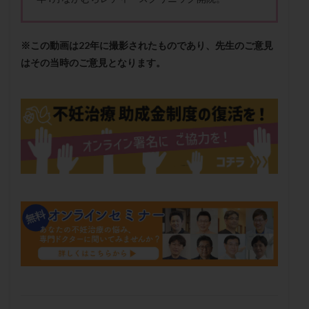
メンタル
モザイク杯
モザイク胚
ラクトバチルス
ラクトフェリン
ラパロドリリング
※この動画は22年に撮影されたものであり、先生のご意見
リュープリン
リュープロレリン注射
ルトラール
はその当時のご意見となります。
レコベル
レトロゾール
レルミナ
ロバートソン
ロング法
一般不妊治療
下垂体不全
不妊
不妊検査
不妊治療
不妊治療後の過ごし方
不妊症
不妊鍼灸
不整脈
不正出血
不眠
不育症
不育症検査
両側卵管切除術
両卵管閉塞
中絶
中隔子宮
主治医変更
乏精子症
乳がん
乳酸菌
二人目不妊
二人目妊活
二段階胚移植
亜急性甲状腺炎
亜鉛
人工授精
低AMH
低グレード胚
低体重
低刺激
低年齢
低温期
体づくり
体外受精
体質改善
体重増加
体重管理
体験談
保険診療