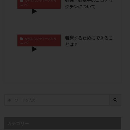
なかむらレディースクリ
卵管留血症
卵管通水
卵管造影
卵管造影検査
ニック
クチンについて
卵管閉塞
卵胞
卵質
原因不明
双子
反復流産
反復着床不全
受精
受精卵
受精卵凍結
受精率
受精障害
喫煙
培養
着床するためにできるこ
なかむらレディースクリ
培養士
基礎体温
基礎体温表
変形卵
ニック
とは？
変性卵
多嚢胞性卵巣症候群
多核受精
多精子授精
夫婦生活
奇形率
妊娠
妊娠リスク
妊娠初期
妊娠判定
妊娠検査薬
妊娠率
妊娠継続
妊娠継続率
妊活
妊活クイズ
妊活デビュー
妊活再開
婦人科疾患
子宮
子宮内フローラ
子宮内細菌叢検査
子宮内膜
子宮内膜ポリープ
子宮内膜受容能検査
子宮内膜炎
子宮内膜異型増殖症
子宮内膜症
子宮内膜症性嚢胞
カテゴリー
子宮卵管造影検査
子宮収縮
子宮外妊娠