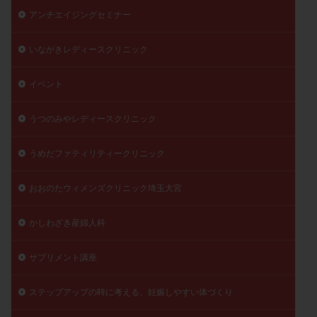
アンチエイジングセミナー
陽性反応
顕微
顕微授精
風疹
食事
食生活
養子縁組
骨盤腹膜炎
高AMH
いながきレディースクリニック
高FSH
高プロラクチン血症
高刺激
高年齢
高温期
高齢
高齢出産
黄体ホルモン
イベント
黄体化未破裂卵胞
黄体未破裂化卵胞
黄体機能不全
うつのみやレディースクリニック
黄体補充
うめだファティリティークリニック
検索
おおのたウィメンズクリニック埼玉大宮
かしわざき産婦人科
サプリメント講座
ステップアップの時に考える、妊娠しやすい体づくり