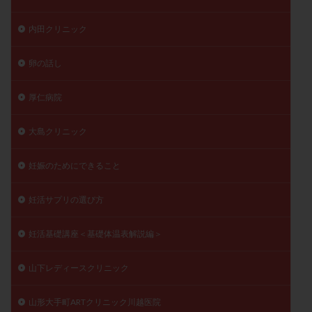
内田クリニック
卵の話し
厚仁病院
大島クリニック
妊娠のためにできること
妊活サプリの選び方
妊活基礎講座＜基礎体温表解説編＞
山下レディースクリニック
山形大手町ARTクリニック川越医院