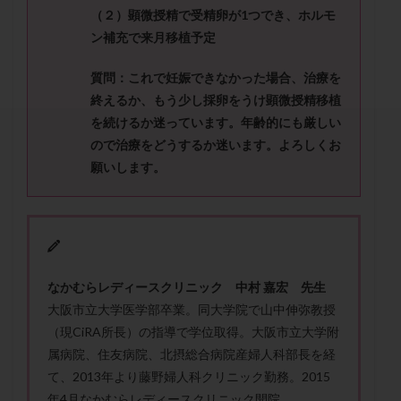
セカンドオピニオン
セックスレス
ダイエット
（２）顕微授精で受精卵が
1
つでき、ホルモ
タイミング法
タイムラプス
ダイレクト分割
ン補充で来月移植予定
タクロリムス
チョコレート嚢胞
チラーヂン
質問：
これで妊娠できなかった場合、治療を
トリオ検査
トリソミー
ネフローゼ症候群
終えるか、
もう少し採卵をうけ顕微授精移植
ビタミンC
ビタミンD
ピックアップ障害
を続けるか迷っています。
年齢的にも厳しい
ビブラマイシン
ピル
フーナーテスト
ので治療をどうするか迷います。よろしくお
願いします。
フェマーラ
フォリスチム
ブセレリン点鼻薬
ブライダルチェック
フラグメント
プラセンタ
プラノバール
プラバノール
ふりかけ法
プレコンセプション
プレドニン
プレマリン
プログラフ
プロゲステロン
プロテイン
なかむらレディースクリニック 中村 嘉宏 先生
プロバイオティクス
プロラクチン
ホルモン値
大阪市立大学医学部卒業。同大学院で山中伸弥教授
（現CiRA所長）の指導で学位取得。大阪市立大学附
ホルモン投与
ホルモン注射
ホルモン補充周期
属病院、住友病院、北摂総合病院産婦人科部長を経
ホルモン補充法
ホルモン補充療法
て、2013年より藤野婦人科クリニック勤務。2015
マイクロポリープ
マルチビタミン
ミトコンドリア
年4月なかむらレディースクリニック開院。