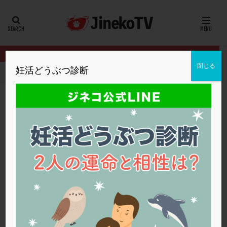
カテゴリー
タグ
閉じる
妊活どうぶつ診断
HOME
クリニック別
なかむらレディースクリニック
治療を続
20代
22冬
2人目妊活
2個戻し
2個移植
30代
3個移植
40代
AID
ALICE
AMH
ART
BMI
CD138
DC胚
DFI
治療を続けるか迷ってます。。。
DHEA
E2
EMMA
EndomeTRIO検査
なかむらレディースクリニック
低AMH
,
高年齢
,
高齢
ERA
ERA検査
ERPeak
FSH
FST
FTカテーテル
hCG
IMSI
L-カルニチン
なかむらレディースクリニック
LH
LUF
MD-TESE
MRワクチン
MTHFR
NIPT
NK活性
NK細胞
OHSS
P4
PCO
PCOS
PCOS，妊活クイズ
PCPS
PFC-FD療法
PGT-A
PICSI
PMS
PPOS法