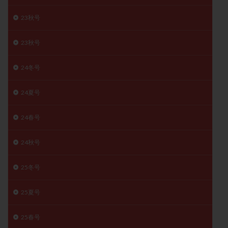
月経痛
未成熟卵
未熟卵
染色体検査
23秋号
染色体異常
栄養素
桑実胚移植
検査
橋本病
機能性不妊
正常形態率
正常胚
23秋号
正常胚率
死産
治療のやめ時
治療計画
24冬号
流産
流産対策
温活
漢方
無排卵
無月経
無痛分娩
無精子症
無頭蓋症
24夏号
生活習慣
生理
生理不順
生理周期
生理痛
産み分け 妊活クイズ
甲状腺
24春号
甲状腺ホルモン
甲状腺機能不全
男性ホルモン
24秋号
男性不妊
病院選び
痛み
瘢痕症候群
着床
着床の検査
着床の窓
着床不全
25冬号
着床前診断
着床率
着床痛
着床障害
25夏号
睡眠薬
禁欲
移植
移植のタイミング
移植周期
移植後
移植後の過ごし方
移植時期
25春号
稽留流産
空胞
筋膜下筋腫
粘膜下筋腫