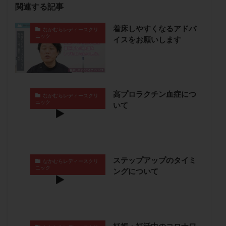
関連する記事
保険適用
偽嚢胞
偽閉経療法
先天性甲状腺機能低下症
先進医療
免疫異常
着床しやすくなるアドバ
なかむらレディースクリ
ニック
内膜スクラッチ
再発率
再開
凍結卵
イスをお願いします
凍結卵子
凍結卵移送
凍結精子
凍結胚
凍結胚盤胞
凍結胚移植
凍結胚移植移植
出産リスク
出産後
出血性黄体
分割胚
高プロラクチン血症につ
なかむらレディースクリ
分割胚凍結
初期胚
初期胚凍結
初期胚移植
ニック
いて
初診
刺激周期
刺激方法
刺激法
前核期凍結
副作用
化学流産
医療保険
卵の数
卵の質
卵の輸送
卵子
卵子の老化
卵子の質
卵子凍結
卵子提供
ステップアップのタイミ
なかむらレディースクリ
ニック
ングについて
卵巣
卵巣の吊り上げ
卵巣刺激
卵巣嚢腫
卵巣多孔
卵巣年齢
卵巣機能
卵巣機能不全
卵巣機能低下
卵巣過剰刺激症候群
卵管
卵管切除
卵管卵巣膿瘍
卵管水腫
卵管狭窄
妊娠・妊活中のコロナワ