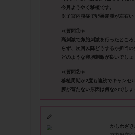
性行為
慢性
今月ようやく移植です。
抗セントロメア抗
※子宮内膜症で卵巣嚢腫が左右い
排卵予定日
排卵検査薬
≪質問①≫
採卵後の過ごし方
高刺激で卵胞刺激を行ったところ
早発卵巣不全
らず、次回以降どうするか担当の
どのような卵胞刺激が良いでしょ
染色体検査
正常胚
正常
≪質問②≫
無排卵
無月
移植周期が2度も連続でキャンセ
生理痛
産み
膜が育たない原因は何なのでしょ
男性不妊
病
着床前診断
移植周期
移
精子
精子の
かしわざき
精索静脈瘤
京都府立医