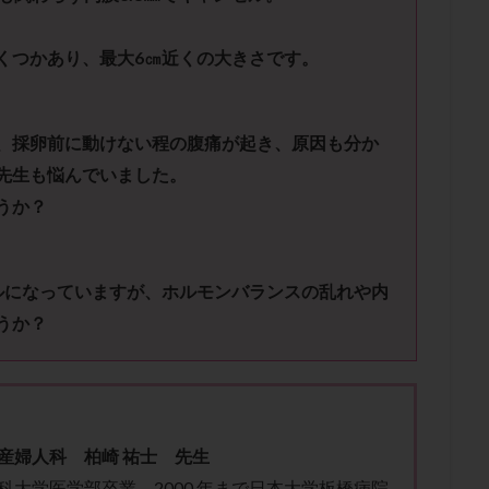
子宮内膜炎
成熟卵
抗TPO抗体
抗うつ剤
抗カルジオリピン抗
体
抗リン脂質抗体
抗核抗体
抗生剤
抗精子抗体
抗酸化
くつかあり、最大6㎝近くの大きさです。
排卵出血
排卵刺激
排卵周期
排卵周期法
排卵日
排卵日
排卵痛
排卵誘発
排卵誘発剤
排卵誘発法
排卵障害
採卵
採卵数
採精
断乳
新鮮卵子
新鮮精子
新鮮胚移植
、採卵前に動けない程の腹痛が起き、原因も分か
更年期
月経不順
月経周期
月経困難
月経痛
未成熟卵
先生も悩んでいました。
うか？
染色体異常
栄養素
桑実胚移植
検査
橋本病
機能性不妊
胚率
死産
治療のやめ時
治療計画
流産
流産対策
経
無痛分娩
無精子症
無頭蓋症
生活習慣
生理
生
ルになっていますが、ホルモンバランスの乱れや内
分け 妊活クイズ
甲状腺
甲状腺ホルモン
甲状腺機能不全
男
うか？
院選び
痛み
瘢痕症候群
着床
着床の検査
着床の窓
着床率
着床痛
着床障害
睡眠薬
禁欲
移植
移植の
植後
移植後の過ごし方
移植時期
稽留流産
空胞
筋膜下
質
精子凍結
精子提供
精子減少症
精子無力症
精液検査
産婦人科 柏崎 祐士 先生
糖質
経血量
経過措置
絨毛染色体検査
絨毛組織
絨毛膜
科大学医学部卒業。2000 年まで日本大学板橋病院