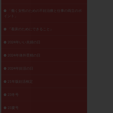
ンD
リスチム
「働く女性のための不妊治療と仕事の両立のポ
イント」
プラバノール
ゲステロン
『着床のためにできること』
ホルモン注射
ビタミン
2024年いい夫婦の日
フェリン
レトロゾール
2024年体外受精の日
妊検査
不妊治療
2024年妊活の日
症
不育症検査
がん
乳酸菌
21年版妊活検定
低AMH
体質改善
23冬号
凍結卵
23夏号