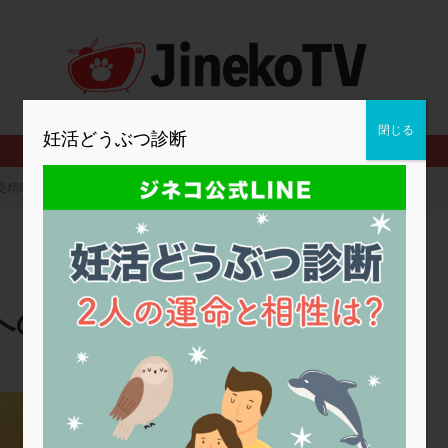
2人目妊活
2個戻し
2個移植
30代
3個移植
40代
BMI
CD138
DC胚
DFI
DHEA
E2
EMMA
査
ERPeak
FSH
FST
FTカテーテル
hCG
IMSI
MD-TESE
MRワクチン
MTHFR
NIPT
NK活性
NK細胞
閉じる
妊活どうぶつ診断
PCOS，妊活クイズ
PCPS
PFC-FD療法
PGT-A
PICSI
法
SEET法
SLE
TESE
Th検査
TORIO検査
TRIO検
受精時の卵巣嚢腫への対応
グ
アスピリン
アンタゴニスト法
アンチエイジング
インスリ
ウトロゲスタン
エコー
エストラーナテープ
エストロゲン
ウフマン療法
カウンセリング
ガニレスト
カバサール
カフェ
ファ
カンジタ
クラミジア
クリニック選び
グレード
ク
への対応
ゴナールエフ
コロナウイルス
コロナワクチン
サウナ
サプ
シート法
シェーングレン症候群
ショート法
シリンジ法
ス
ステップダウン
ストレス
スプリット
セカンドオピニオン
かしわざき産婦人科
タイミング法
タイムラプス
ダイレクト分割
タクロリムス
チ