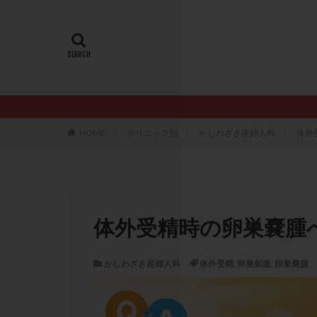
20代
22冬
AMH
ART
ERA
ERA検
LH
LUF
PCO
PCOS
PQQ
PRP療
HOME
クリニック別
かしわざき産婦人科
体外
アシストハッチン
イントラリピッド
おりもの
カ
カルシウムイオノ
体外受精時の卵巣嚢腫
クロミフェン
サプリメント
かしわざき産婦人科
体外受精
,
卵巣刺激
,
卵巣嚢腫
ステップアップ
ダイエット