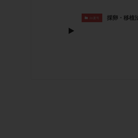
採卵・移植
26夏号