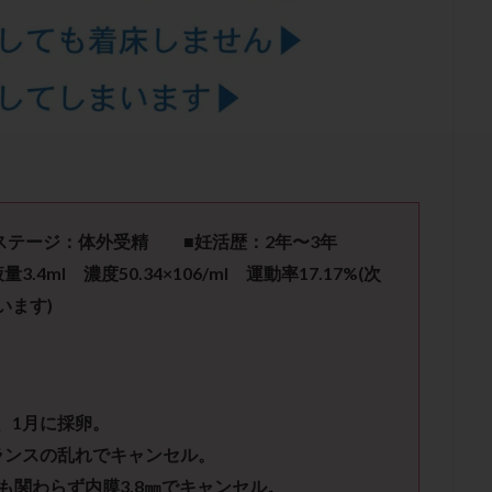
結卵移送
凍結精子
凍結胚
凍結胚盤胞
凍結胚移植
凍結
出産後
出血性黄体
分割胚
分割胚凍結
初期胚
初期胚凍
期
刺激方法
刺激法
前核期凍結
副作用
化学流産
輸送
卵子
卵子の老化
卵子の質
卵子凍結
卵子提供
卵巣刺激
卵巣嚢腫
卵巣多孔
卵巣年齢
卵巣機能
卵
卵巣過剰刺激症候群
卵管
卵管切除
卵管卵巣膿瘍
卵管水腫
卵管通水
卵管造影
卵管造影検査
卵管閉塞
卵胞
卵質
産
反復着床不全
受精
受精卵
受精卵凍結
受精率
テージ：体外受精 ■妊活歴：2年〜3年
基礎体温
基礎体温表
変形卵
変性卵
多嚢胞性卵巣症候
4ml 濃度50.34×106/ml 運動率17.17%(次
夫婦生活
奇形率
妊娠
妊娠リスク
妊娠初期
妊娠判定
います)
継続
妊娠継続率
妊活
妊活クイズ
妊活デビュー
妊活再
フローラ
子宮内細菌叢検査
子宮内膜
子宮内膜ポリープ
子宮
子宮内膜異型増殖症
子宮内膜症
子宮内膜症性嚢胞
子宮卵管造影検
、1月に採卵。
子宮奇形
子宮後屈
子宮筋腫
子宮筋腫，妊活クイズ
子宮腺筋
ランスの乱れでキャンセル。
折
帝王切開
帝王切開瘢痕症候群
後屈子宮
性交渉
性交
も関わらず内膜3.8㎜でキャンセル。