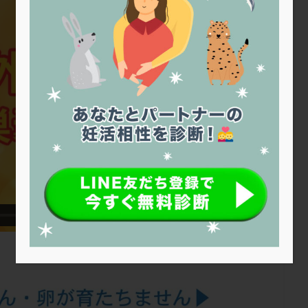
トリオ検査
トリソミー
ネフローゼ症候群
ビタミンC
ビタミ
ビブラマイシン
ピル
フーナーテスト
フェマーラ
フォ
ブライダルチェック
フラグメント
プラセンタ
プラノバール
プレコンセプション
プレドニン
プレマリン
プログラフ
プロ
プロバイオティクス
プロラクチン
ホルモン値
ホルモン投与
ホルモン補充法
ホルモン補充療法
マイクロポリープ
マルチ
メンタル
モザイク杯
モザイク胚
ラクトバチルス
ラクト
リュープリン
リュープロレリン注射
ルトラール
レコベル
バートソン
ロング法
一般不妊治療
下垂体不全
不妊
不
し方
不妊症
不妊鍼灸
不整脈
不正出血
不眠
不育
両卵管閉塞
中絶
中隔子宮
主治医変更
乏精子症
乳
二人目妊活
二段階胚移植
亜急性甲状腺炎
亜鉛
人工授精
低体重
低刺激
低年齢
低温期
体づくり
体外受精
重管理
体験談
保険診療
保険適用
偽嚢胞
偽閉経療法
低下症
先進医療
免疫異常
内膜スクラッチ
再発率
再開