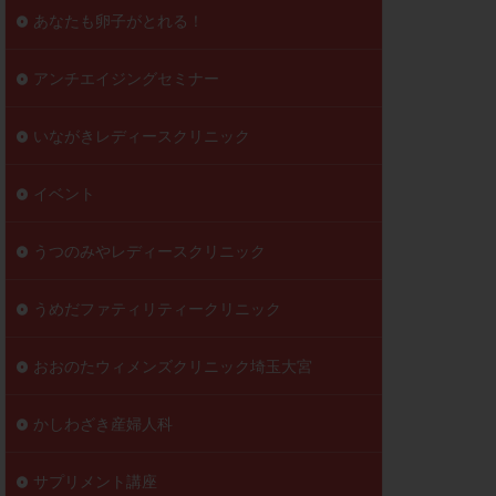
到達率
あなたも卵子がとれる！
自己注射
好胚盤胞
葉酸
アンチエイジングセミナー
透明帯除去培養
いながきレディースクリニック
伝子異常
顕微
顕微授精
イベント
ラクチン血症
胞
うつのみやレディースクリニック
うめだファティリティークリニック
おおのたウィメンズクリニック埼玉大宮
かしわざき産婦人科
サプリメント講座