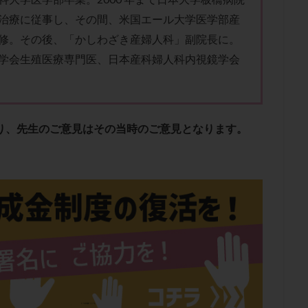
肥満
胎嚢
胎盤ポリープ
胚
胚培養
胚盤胞
胚盤胞
治療に従事し、その間、米国エール大学医学部産
胚移植
腹腔鏡手術
腹腔鏡検査
膣内射精障害
膿精液症
修。その後、「かしわざき産婦人科」副院長に。
然妊娠
自然排卵周期
自然移植周期
自費診療
良好胚
良
学会生殖医療専門医、日本産科婦人科内視鏡学会
流改善
視床下部
貧血
貯卵
費用
転座
転院
数
通院頻度
連続採卵
運動
過分割胚
過食嘔吐
遺
残胎盤
里親
閉塞性無精子症
閉経
陰性
陽性反応
あり、先生のご意見はその当時のご意見となります。
食生活
養子縁組
骨盤腹膜炎
高AMH
高FSH
高プロ
齢
高温期
高齢
高齢出産
黄体ホルモン
黄体化未破裂卵
黄体機能不全
黄体補充
検索