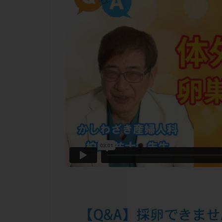
チラーヂン
ピックアップ障害
ブセレリン点鼻薬
ふりかけ法
プロテイン
ホルモン補充周期
ミトコンドリア
ラパロドリリング
レルミナ
ロ
不妊治療後の過ご
両側卵管切除術
二人目不妊
低グレード胚
体重増加
体
先天性甲状腺機能