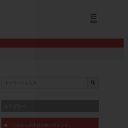
AID
ALICE
EndomeTRIO検査
L-カルニチン
OHSS
P4
PMS
PPOS法
査
ZyMot
ン抵抗性
オビドレル
イン
ロミッド
リ
クラッチ
カテゴリー
セックスレス
ョコレート嚢胞
「これからの不妊治療のポイント」