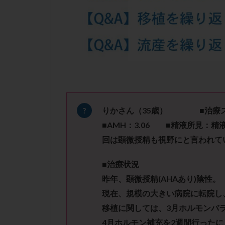
凍結卵子
凍
出産リスク
初診
刺激周
卵の質
卵の
卵巣の吊り上げ
卵巣機能低下
卵管留血症
双子
反復流
りかさん（35
歳） ■治療ス
培養
培養士
■AMH：3.06 ■精液所見：精液量3.
多精子授精
回は顕微授精も視野にと言われて
妊娠率
妊娠
■治療状況
子宮
子宮内
昨年、顕微授精(AHAあり)陰性。
子宮内膜炎
現在、規模の大きい病院に転院し
子宮外妊娠
移植に関しては、3月ホルモンバ
射精障害
屈
4月ホルモン補充を2週間行ったに