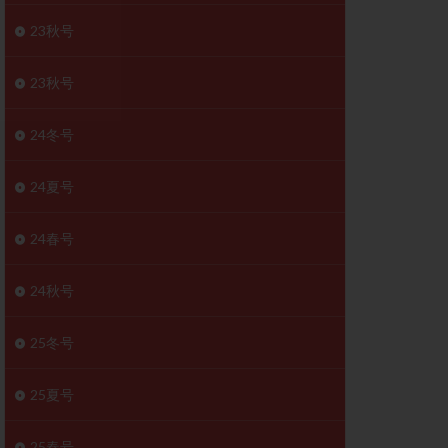
胚移植移植
23秋号
結
初期胚移植
医療保険
卵の数
23秋号
卵巣
巣機能不全
24冬号
卵管狭窄
原因不明
24夏号
受精障害
喫煙
24春号
群
多核受精
妊娠検査薬
24秋号
開
婦人科疾患
内膜受容能検査
25冬号
査
子宮収縮
25夏号
症
子宮鏡検査
障害
性感染症
25春号