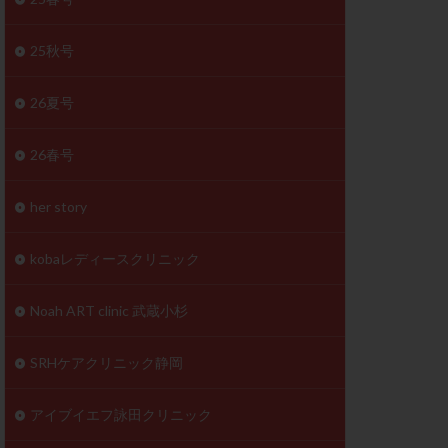
体
成分
排卵
25秋号
検査薬
26夏号
早期卵巣不全
26春号
未熟卵
正常形態率
her story
温活
漢方
理不順
生理周期
kobaレディースクリニック
性ホルモン
着床不全
Noah ART clinic 武蔵小杉
タイミング
SRHケアクリニック静岡
筋腫
粘膜下筋腫
精神安定剤
アイブイエフ詠田クリニック
下血腫