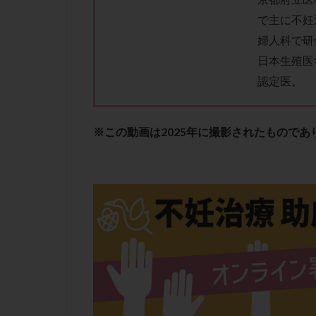
肝機能障害
で主に不妊
胚盤胞移植
婦人科で研
自然周期
自
日本生殖医
融解方法
血
認定医。
通院
通院回
遺残卵胞
遺
※この動画は2025年に撮影されたもので
風疹
食事
高刺激
高年
黄体未破裂化卵胞